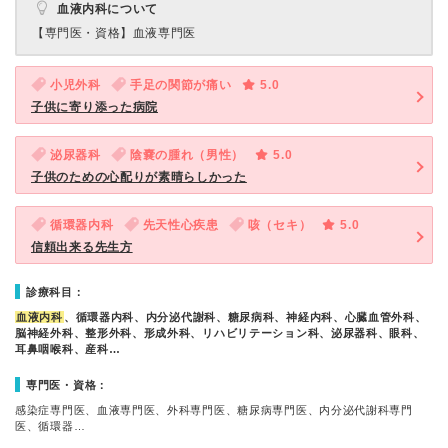
血液内科について
【専門医・資格】
血液専門医
小児外科
手足の関節が痛い
5.0
子供に寄り添った病院
泌尿器科
陰嚢の腫れ（男性）
5.0
子供のための心配りが素晴らしかった
循環器内科
先天性心疾患
咳（セキ）
5.0
信頼出来る先生方
診療科目：
血液内科
、循環器内科、内分泌代謝科、糖尿病科、神経内科、心臓血管外科、
脳神経外科、整形外科、形成外科、リハビリテーション科、泌尿器科、眼科、
耳鼻咽喉科、産科…
専門医・資格：
感染症専門医、血液専門医、外科専門医、糖尿病専門医、内分泌代謝科専門
医、循環器…