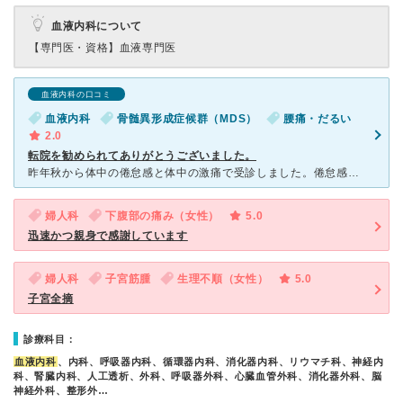
血液内科について
【専門医・資格】
血液専門医
血液内科の口コミ
血液内科
骨髄異形成症候群（MDS）
腰痛・だるい
2.0
転院を勧められてありがとうございました。
昨年秋から体中の倦怠感と体中の激痛で受診しました。倦怠感は血液のガンと診断されましたが、「痛み」は血液の病気と関係ないと言われました。けれど、痛みを10段階で言えば8〜10の激痛です。主治医に言い続け
婦人科
下腹部の痛み（女性）
5.0
迅速かつ親身で感謝しています
婦人科
子宮筋腫
生理不順（女性）
5.0
子宮全摘
診療科目：
血液内科
、内科、呼吸器内科、循環器内科、消化器内科、リウマチ科、神経内
科、腎臓内科、人工透析、外科、呼吸器外科、心臓血管外科、消化器外科、脳
神経外科、整形外…