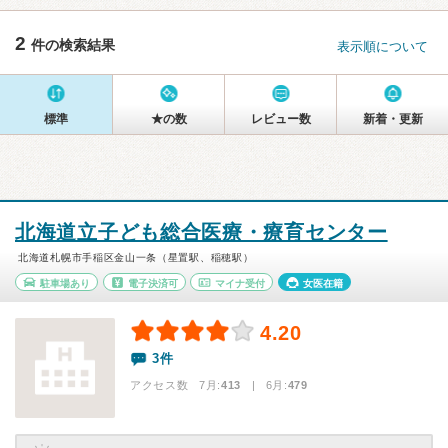
2
件の検索結果
表示順について
標準
★の数
レビュー数
新着・更新
北海道立子ども総合医療・療育センター
北海道札幌市手稲区金山一条（星置駅、稲穂駅）
駐車場あり
電子決済可
マイナ受付
女医在籍
4.20
3件
アクセス数 7月:
413
| 6月:
479