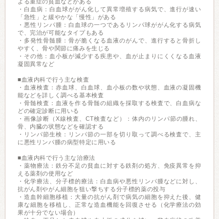
よる重症の貧血などがある
・白血病：白血球ががん化して異常増殖する病気で、進行が速い
「急性」と緩やかな「慢性」がある
・悪性リンパ腫：白血球の一つであるリンパ球ががん化する病気
で、完治が可能なタイプもある
・多発性骨髄腫：骨が脆くなる血液のがんで、進行すると骨折し
やすく、骨や関節に痛みを生じる
・その他：血小板が減少する疾患や、血が止まりにくくなる血液
凝固異常など
■血液内科で行う主な検査
・血液検査：赤血球、白血球、血小板の数や状態、血液の凝固機
能などを詳しく調べる基本検査
・骨髄検査：血液を作る骨髄の組織を採取する検査で、白血病な
どの確定診断に用いる
・画像診断（X線検査、CT検査など）：体内のリンパ節の腫れ、
骨、内臓の状態などを確認する
・リンパ節生検：リンパ節の一部を切り取って調べる検査で、主
に悪性リンパ腫の病型特定に用いる
■血液内科で行う主な治療法
・薬物療法：鉄分不足の貧血に対する鉄剤の処方、免疫異常を抑
える薬剤の使用など
・化学療法、分子標的療法：白血病や悪性リンパ腫などに対し、
抗がん剤やがん細胞を狙い撃ちする分子標的薬の投与
・造血幹細胞移植：大量の抗がん剤で病気の細胞を抑えた後、健
康な細胞を移植し、正常な造血機能を回復させる（化学療法の効
果が十分でない場合）