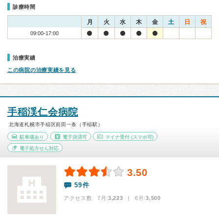
診療時間
月
火
水
木
金
土
日
祝
09:00-17:00
治療実績
この病院の治療実績を見る
手稲渓仁会病院
北海道札幌市手稲区前田一条（手稲駅）
駐車場あり
電子決済可
マイナ受付
(スマホ可)
電子処方せん対応
3.50
59件
アクセス数 7月:
3,223
| 6月:
3,500