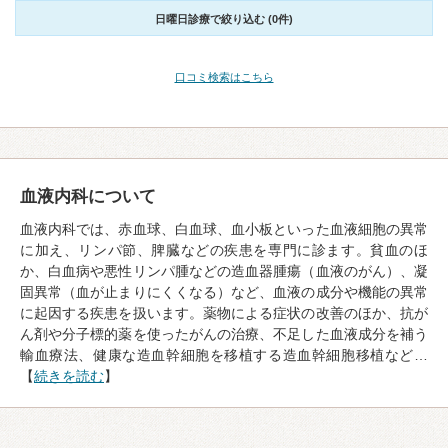
日曜日診療で絞り込む (0件)
口コミ検索はこちら
血液内科について
血液内科では、赤血球、白血球、血小板といった血液細胞の異常
に加え、リンパ節、脾臓などの疾患を専門に診ます。貧血のほ
か、白血病や悪性リンパ腫などの造血器腫瘍（血液のがん）、凝
固異常（血が止まりにくくなる）など、血液の成分や機能の異常
に起因する疾患を扱います。薬物による症状の改善のほか、抗が
ん剤や分子標的薬を使ったがんの治療、不足した血液成分を補う
輸血療法、健康な造血幹細胞を移植する造血幹細胞移植など…
【
続きを読む
】