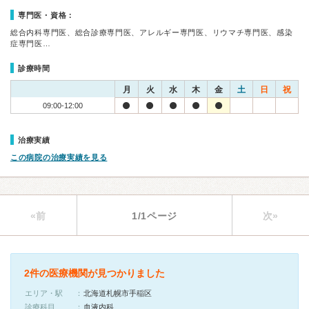
専門医・資格：
総合内科専門医、総合診療専門医、アレルギー専門医、リウマチ専門医、感染
症専門医…
診療時間
月
火
水
木
金
土
日
祝
09:00-12:00
治療実績
この病院の治療実績を見る
«前
1/1ページ
次»
2件の医療機関が見つかりました
エリア・駅
北海道札幌市手稲区
診療科目
血液内科