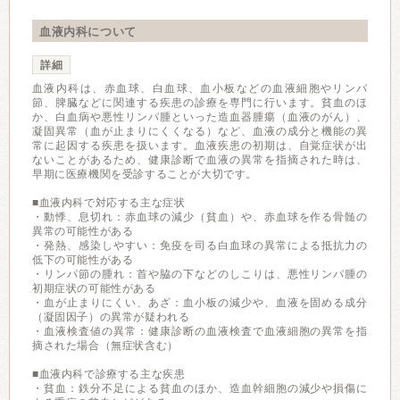
血液内科について
詳細
血液内科は、赤血球、白血球、血小板などの血液細胞やリンパ
節、脾臓などに関連する疾患の診療を専門に行います。貧血のほ
か、白血病や悪性リンパ腫といった造血器腫瘍（血液のがん）、
凝固異常（血が止まりにくくなる）など、血液の成分と機能の異
常に起因する疾患を扱います。血液疾患の初期は、自覚症状が出
ないことがあるため、健康診断で血液の異常を指摘された時は、
早期に医療機関を受診することが大切です。
■血液内科で対応する主な症状
・動悸、息切れ：赤血球の減少（貧血）や、赤血球を作る骨髄の
異常の可能性がある
・発熱、感染しやすい：免疫を司る白血球の異常による抵抗力の
低下の可能性がある
・リンパ節の腫れ：首や脇の下などのしこりは、悪性リンパ腫の
初期症状の可能性がある
・血が止まりにくい、あざ：血小板の減少や、血液を固める成分
（凝固因子）の異常が疑われる
・血液検査値の異常：健康診断の血液検査で血液細胞の異常を指
摘された場合（無症状含む）
■血液内科で診療する主な疾患
・貧血：鉄分不足による貧血のほか、造血幹細胞の減少や損傷に