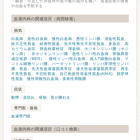
・輸血：不足した赤血球や血小板の成分を補い、貧血症状の改善
や出血を予防する
血液内科の関連項目（病院検索）
病気
白血病
、
急性白血病
、
慢性白血病
、
悪性リンパ腫
、
溶血性貧血
、
鉄欠乏性貧血
、
続発性貧血
、
先天性再生不良性貧血
、
多血症
、
高
カリウム血症
、
肺血栓塞栓症
、
壊血病
、
ホジキンリンパ腫（ホジ
キン病）
、
非ホジキンリンパ腫
、
急性リンパ性白血病
、
骨髄異形
成症候群（MDS）
、
慢性リンパ性白血病
、
成人T細胞白血病
、
マ
ントル細胞リンパ腫
、
バーキットリンパ腫
、
リンパ芽球性リンパ
腫
、
貧血
、
先天性血液凝固異常症
、
後天性血液凝固異常症
、
再生
不良性貧血
、
不応性貧血
、
自己免疫性溶血性貧血(AIHA)
、
鉄芽球
性貧血
、
慢性骨髄性白血病
、
多発性骨髄腫
症状
動悸・息切れ
、
発熱
、
首が腫れる
専門医・資格
血液専門医
血液内科の関連項目（口コミ検索）