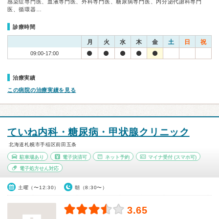
感染症専門医、血液専門医、外科専門医、糖尿病専門医、内分泌代謝科専門
医、循環器…
診療時間
月
火
水
木
金
土
日
祝
09:00-17:00
治療実績
この病院の治療実績を見る
ていね内科・糖尿病・甲状腺クリニック
北海道札幌市手稲区前田五条
駐車場あり
電子決済可
ネット予約
マイナ受付
(スマホ可)
電子処方せん対応
土曜（〜12:30）
朝（8:30〜）
3.65