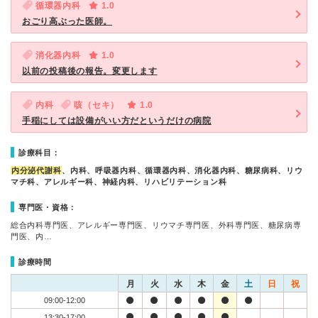
循環器内科
1.0
おごり高ぶった医師。
消化器内科
1.0
以前の投稿後の報告。変更します
内科
咳（セキ）
1.0
手稲にしては設備がいい方だというだけの病院
診療科目：
内分泌代謝科
、内科、呼吸器内科、循環器内科、消化器内科、糖尿病科、リウ
マチ科、アレルギー科、神経内科、リハビリテーション科
専門医・資格：
総合内科専門医、アレルギー専門医、リウマチ専門医、外科専門医、糖尿病専
門医、内…
診療時間
月
火
水
木
金
土
日
祝
09:00-12:00
13:30-17:00