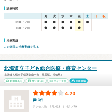
診療時間
月
火
水
木
金
土
日
祝
09:00-12:00
13:00-17:00
治療実績
この病院の治療実績を見る
北海道立子ども総合医療・療育センター
北海道札幌市手稲区金山一条（星置駅、稲穂駅）
駐車場あり
電子決済可
マイナ受付
女医在籍
4.20
3件
アクセス数 7月:
413
| 6月:
479