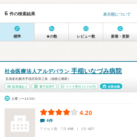
6
件の検索結果
表示順について
標準
★の数
レビュー数
新着・更新
手稲いなづみ病院
社会医療法人アルデバラン
北海道札幌市手稲区前田三条（稲積公園駅）
駐車場あり
電子決済可
マイナ受付
(スマホ可)
女医在籍
土曜（〜12:00）
4.20
4件
アクセス数 7月:
498
| 6月:
427