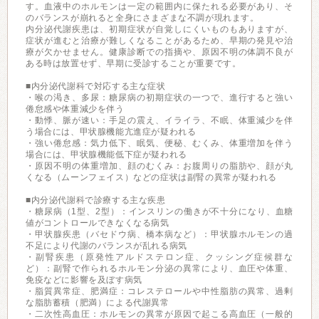
す。血液中のホルモンは一定の範囲内に保たれる必要があり、そ
のバランスが崩れると全身にさまざまな不調が現れます。
内分泌代謝疾患は、初期症状が自覚しにくいものもありますが、
症状が進むと治療が難しくなることがあるため、早期の発見や治
療が欠かせません。健康診断での指摘や、原因不明の体調不良が
ある時は放置せず、早期に受診することが重要です。
■内分泌代謝科で対応する主な症状
・喉の渇き、多尿：糖尿病の初期症状の一つで、進行すると強い
倦怠感や体重減少を伴う
・動悸、脈が速い：手足の震え、イライラ、不眠、体重減少を伴
う場合には、甲状腺機能亢進症が疑われる
・強い倦怠感：気力低下、眠気、便秘、むくみ、体重増加を伴う
場合には、甲状腺機能低下症が疑われる
・原因不明の体重増加、顔のむくみ：お腹周りの脂肪や、顔が丸
くなる（ムーンフェイス）などの症状は副腎の異常が疑われる
■内分泌代謝科で診療する主な疾患
・糖尿病（1型、2型）：インスリンの働きが不十分になり、血糖
値がコントロールできなくなる病気
・甲状腺疾患（バセドウ病、橋本病など）：甲状腺ホルモンの過
不足により代謝のバランスが乱れる病気
・副腎疾患（原発性アルドステロン症、クッシング症候群な
ど）：副腎で作られるホルモン分泌の異常により、血圧や体重、
免疫などに影響を及ぼす病気
・脂質異常症、肥満症：コレステロールや中性脂肪の異常、過剰
な脂肪蓄積（肥満）による代謝異常
・二次性高血圧：ホルモンの異常が原因で起こる高血圧（一般的