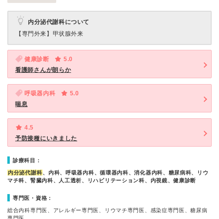
内分泌代謝科について
【専門外来】
甲状腺外来
健康診断
5.0
看護師さんが朗らか
呼吸器内科
5.0
喘息
4.5
予防接種にいきました
診療科目：
内分泌代謝科
、内科、呼吸器内科、循環器内科、消化器内科、糖尿病科、リウ
マチ科、腎臓内科、人工透析、リハビリテーション科、内視鏡、健康診断
専門医・資格：
総合内科専門医、アレルギー専門医、リウマチ専門医、感染症専門医、糖尿病
専門医、…