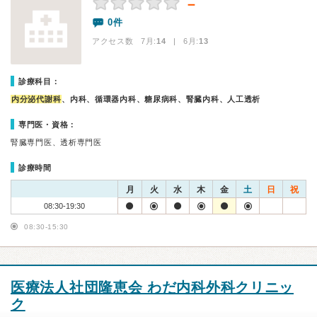
－
0件
アクセス数 7月:
14
| 6月:
13
診療科目：
内分泌代謝科
、内科、循環器内科、糖尿病科、腎臓内科、人工透析
専門医・資格：
腎臓専門医、透析専門医
診療時間
月
火
水
木
金
土
日
祝
08:30-19:30
08:30-15:30
医療法人社団隆恵会 わだ内科外科クリニッ
ク