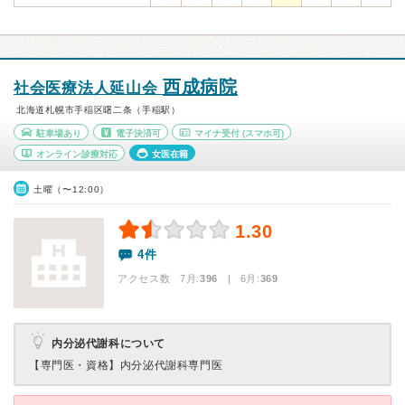
西成病院
社会医療法人延山会
北海道札幌市手稲区曙二条（手稲駅）
駐車場あり
電子決済可
マイナ受付
(スマホ可)
オンライン診療対応
女医在籍
土曜（〜12:00）
1.30
4件
アクセス数 7月:
396
| 6月:
369
内分泌代謝科について
【専門医・資格】
内分泌代謝科専門医