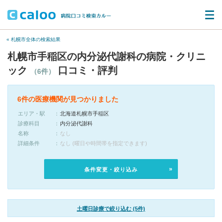
« 札幌市全体の検索結果
札幌市手稲区の内分泌代謝科の病院・クリニ
ック
口コミ・評判
（6件）
6件の医療機関が見つかりました
エリア・駅
北海道札幌市手稲区
診療科目
内分泌代謝科
名称
なし
詳細条件
なし (曜日や時間帯を指定できます)
条件変更・絞り込み
土曜日診療で絞り込む (5件)