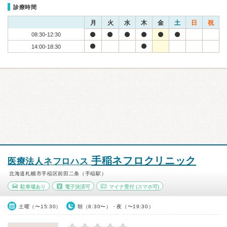
診療時間
月
火
水
木
金
土
日
祝
08:30-12:30
14:00-18:30
手稲ネフロクリニック
医療法人ネフロハス
北海道札幌市手稲区前田二条（手稲駅）
駐車場あり
電子決済可
マイナ受付
(スマホ可)
土曜（〜15:30）
朝（8:30〜）・夜（〜19:30）