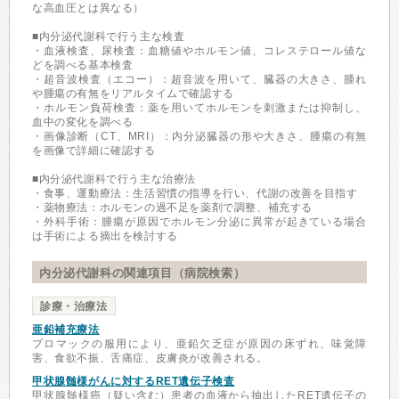
な高血圧とは異なる）
■内分泌代謝科で行う主な検査
・血液検査、尿検査：血糖値やホルモン値、コレステロール値な
どを調べる基本検査
・超音波検査（エコー）：超音波を用いて、臓器の大きさ、腫れ
や腫瘍の有無をリアルタイムで確認する
・ホルモン負荷検査：薬を用いてホルモンを刺激または抑制し、
血中の変化を調べる
・画像診断（CT、MRI）：内分泌臓器の形や大きさ、腫瘍の有無
を画像で詳細に確認する
■内分泌代謝科で行う主な治療法
・食事、運動療法：生活習慣の指導を行い、代謝の改善を目指す
・薬物療法：ホルモンの過不足を薬剤で調整、補充する
・外科手術：腫瘍が原因でホルモン分泌に異常が起きている場合
は手術による摘出を検討する
内分泌代謝科の関連項目（病院検索）
診療・治療法
亜鉛補充療法
プロマックの服用により、亜鉛欠乏症が原因の床ずれ、味覚障
害、食欲不振、舌痛症、皮膚炎が改善される。
甲状腺髄様がんに対するRET遺伝子検査
甲状腺髄様癌（疑い含む）患者の血液から抽出したRET遺伝子の