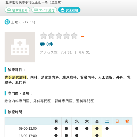
北海道札幌市手稲区金山一条（星置駅）
駐車場あり
マイナ受付
女医在籍
土曜（〜12:00）
－
0件
アクセス数 7月:
31
| 6月:
31
診療科目：
内分泌代謝科
、内科、消化器内科、糖尿病科、腎臓内科、人工透析、外科、乳
腺科、肛門科
専門医・資格：
総合内科専門医、外科専門医、腎臓専門医、透析専門医
診療時間
月
火
水
木
金
土
日
祝
09:00-12:00
13:00-17:00