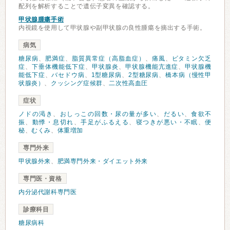
配列を解析することで遺伝子変異を確認する。
甲状腺腫瘍手術
内視鏡を使用して甲状腺や副甲状腺の良性腫瘍を摘出する手術。
病気
糖尿病
、
肥満症
、
脂質異常症（高脂血症）
、
痛風
、
ビタミン欠乏
症
、
下垂体機能低下症
、
甲状腺炎
、
甲状腺機能亢進症
、
甲状腺機
能低下症
、
バセドウ病
、
1型糖尿病
、
2型糖尿病
、
橋本病（慢性甲
状腺炎）
、
クッシング症候群
、
二次性高血圧
症状
ノドの渇き
、
おしっこの回数・尿の量が多い
、
だるい
、
食欲不
振
、
動悸・息切れ
、
手足がふるえる
、
寝つきが悪い・不眠
、
便
秘
、
むくみ
、
体重増加
専門外来
甲状腺外来
、
肥満専門外来・ダイエット外来
専門医・資格
内分泌代謝科専門医
診療科目
糖尿病科