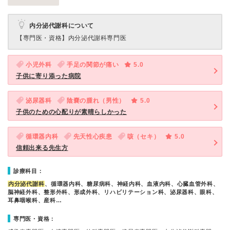
内分泌代謝科について
【専門医・資格】
内分泌代謝科専門医
小児外科
手足の関節が痛い
5.0
子供に寄り添った病院
泌尿器科
陰嚢の腫れ（男性）
5.0
子供のための心配りが素晴らしかった
循環器内科
先天性心疾患
咳（セキ）
5.0
信頼出来る先生方
診療科目：
内分泌代謝科
、循環器内科、糖尿病科、神経内科、血液内科、心臓血管外科、
脳神経外科、整形外科、形成外科、リハビリテーション科、泌尿器科、眼科、
耳鼻咽喉科、産科…
専門医・資格：