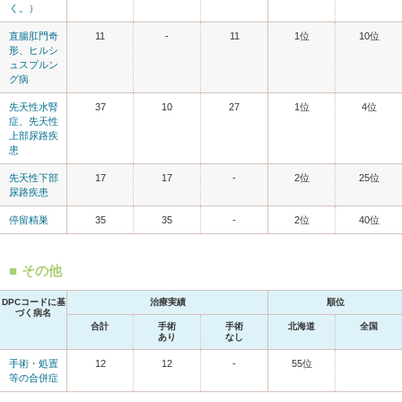
く。）
直腸肛門奇
11
-
11
1位
10位
形、ヒルシ
ュスプルン
グ病
先天性水腎
37
10
27
1位
4位
症、先天性
上部尿路疾
患
先天性下部
17
17
-
2位
25位
尿路疾患
停留精巣
35
35
-
2位
40位
その他
DPCコードに基
治療実績
順位
づく病名
合計
手術
手術
北海道
全国
あり
なし
手術・処置
12
12
-
55位
等の合併症