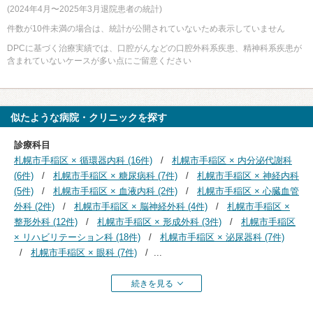
(2024年4月〜2025年3月退院患者の統計)
件数が10件未満の場合は、統計が公開されていないため表示していません
DPCに基づく治療実績では、口腔がんなどの口腔外科系疾患、精神科系疾患が
含まれていないケースが多い点にご留意ください
似たような病院・クリニックを探す
診療科目
札幌市手稲区 × 循環器内科 (16件)
札幌市手稲区 × 内分泌代謝科
(6件)
札幌市手稲区 × 糖尿病科 (7件)
札幌市手稲区 × 神経内科
(5件)
札幌市手稲区 × 血液内科 (2件)
札幌市手稲区 × 心臓血管
外科 (2件)
札幌市手稲区 × 脳神経外科 (4件)
札幌市手稲区 ×
整形外科 (12件)
札幌市手稲区 × 形成外科 (3件)
札幌市手稲区
× リハビリテーション科 (18件)
札幌市手稲区 × 泌尿器科 (7件)
札幌市手稲区 × 眼科 (7件)
...
続きを見る