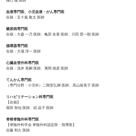
樋口 徹 医師
血液専門医、小児血液・がん専門医
在籍：五十嵐 敬太 医師
糖尿病専門医
在籍：大森 一乃 医師、亀田 友香 医師、川田 晋一朗 医師
循環器専門医
在籍：大場 淳一 医師
心臓血管外科専門医
在籍：浅井 英嗣 医師、夷岡 徳彦 医師
てんかん専門医
（専門分野：小児科）二階堂弘輝 医師、髙山留美子 医師
リハビリテーション科専門医
【在籍】
堀田 智仙 医師、続 晶子 医師
脊椎脊髄外科専門医
【脊髄外科学会 脊髄外科認定医・指導医】
吉藤 和久 医師