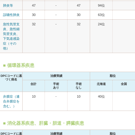
肺炎等
47
-
47
94位
誤嚥性肺炎
30
-
30
63位
急性気管支
32
-
32
24位
炎、急性細
気管支炎、
下気道感染
症（その
他）
循環器系疾患
DPCコードに基
治療実績
順位
づく病名
合計
手術
手術
北海道
全国
あり
なし
弁膜症（連
10
-
10
40位
合弁膜症を
含む。）
消化器系疾患、肝臓・胆道・膵臓疾患
DPCコードに基
治療実績
順位