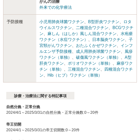
がんの治療
外来での化学療法
予防接種
小児用肺炎球菌ワクチン
、
B型肝炎ワクチン
、
ロタ
ウイルスワクチン
、
二種混合ワクチン
、
BCGワクチ
ン
、
麻しん（はしか）風しん混合ワクチン
、
水疱瘡
ワクチン（水痘ワクチン）
、
日本脳炎ワクチン
、
子
宮頸がんワクチン
、
おたふくかぜワクチン
、
インフ
ルエンザ予防接種
、
成人用肺炎球菌ワクチン
、
風疹
ワクチン（単独）
、
破傷風ワクチン（単独）
、
A型
肝炎ワクチン
、
ポリオワクチン（単独）
、
麻疹ワク
チン（単独）
、
三種混合ワクチン
、
四種混合ワクチ
ン
、
Hib（ヒブ）ワクチン（単独）
診療・治療法に関する特記事項
自然分娩・正常分娩
2024/4/1～2025/3/31の自然分娩・正常分娩数:0～20件
帝王切開
2024/4/1～2025/3/31の帝王切開数:0～20件