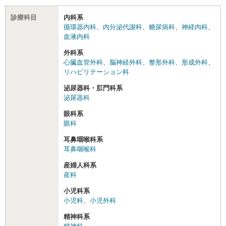
診療科目
内科系
循環器内科
、
内分泌代謝科
、
糖尿病科
、
神経内科
、
血液内科
外科系
心臓血管外科
、
脳神経外科
、
整形外科
、
形成外科
、
リハビリテーション科
泌尿器科・肛門科系
泌尿器科
眼科系
眼科
耳鼻咽喉科系
耳鼻咽喉科
産婦人科系
産科
小児科系
小児科
、
小児外科
精神科系