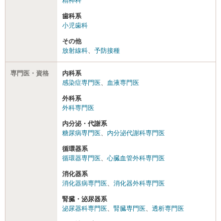
精神科
歯科系
小児歯科
その他
放射線科
、
予防接種
専門医・資格
内科系
感染症専門医
、
血液専門医
外科系
外科専門医
内分泌・代謝系
糖尿病専門医
、
内分泌代謝科専門医
循環器系
循環器専門医
、
心臓血管外科専門医
消化器系
消化器病専門医
、
消化器外科専門医
腎臓・泌尿器系
泌尿器科専門医
、
腎臓専門医
、
透析専門医