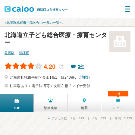
«北海道札幌市手稲区金山一条の一覧へ
北海道立子ども総合医療・療育センタ
ー
星置駅
稲穂駅
4.20
3件
？
地図
北海道札幌市手稲区金山1条1丁目240番6【
】
駐車場あり
電子決済可
女医在籍
マイナ受付
3件
TOP
治療実績
地図
口コミ
アクセス数 7月：
413
| 6月：
479
| 年間：
5,375