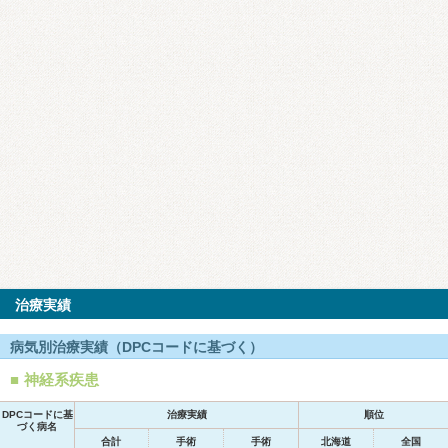
治療実績
病気別治療実績（DPCコードに基づく）
神経系疾患
DPCコードに基
治療実績
順位
づく病名
合計
手術
手術
北海道
全国