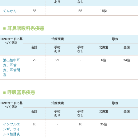
あり
なし
てんかん
55
-
55
18位
耳鼻咽喉科系疾患
DPCコードに基
治療実績
順位
づく病名
合計
手術
手術
北海道
全国
あり
なし
滲出性中耳
29
29
-
6位
34位
炎、耳管
炎、耳管閉
塞
呼吸器系疾患
DPCコードに基
治療実績
順位
づく病名
合計
手術
手術
北海道
全国
あり
なし
インフルエ
18
-
18
35位
ンザ、ウイ
ルス性肺炎