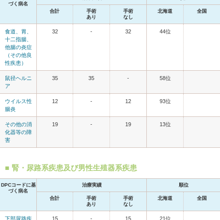
づく病名
合計
手術
手術
北海道
全国
あり
なし
食道、胃、
32
-
32
44位
十二指腸、
他腸の炎症
（その他良
性疾患）
鼠径ヘルニ
35
35
-
58位
ア
ウイルス性
12
-
12
93位
腸炎
その他の消
19
-
19
13位
化器等の障
害
腎・尿路系疾患及び男性生殖器系疾患
DPCコードに基
治療実績
順位
づく病名
合計
手術
手術
北海道
全国
あり
なし
下部尿路疾
15
-
15
21位