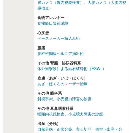
胃カメラ（胃内視鏡検査）
、
大腸カメラ（大腸内視
鏡検査）
食物アレルギー
食物経口負荷試験
心疾患
ペースメーカー植込み術
腰痛
腰椎椎間板ヘルニア摘出術
その他 腎臓・泌尿器科系
体外衝撃波による結石破砕術（ESWL）
皮膚（あざ・いぼ・ほくろ）
あざ・ほくろのレーザー治療
その他 眼科系
斜視手術
、
小児視力障害の診療
その他 耳鼻咽喉科系
喉頭内視鏡検査
、
小児聴力障害の診療
出産（分娩）
自然分娩・正常分娩
、
帝王切開
、
個室（出産・分