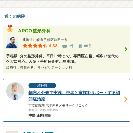
近くの病院
ARCO整形外科
北海道札幌市手稲区前田一条
4.38
1件
88件
手稲駅3分の整形外科。平日17時まで。専門医在籍。幅広い世代の
ケガに対応。入院・手術紹介有。駐車場。
診療科：整形外科、リハビリテーション科
精神科
物忘れ外来で実践、患者と家族をサポートする認
知症治療
市立病院前 老年内科メモリークリニック
北海道・札幌市中央区
中野 正剛
院長