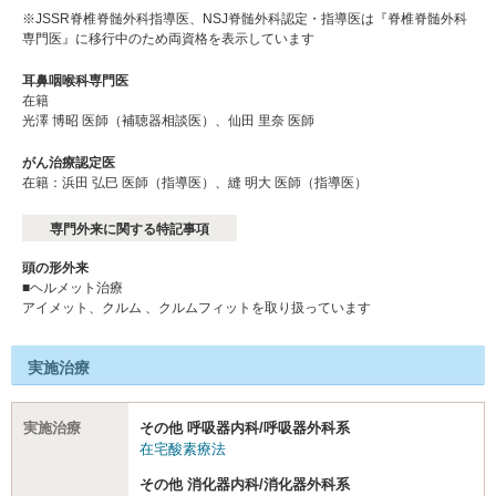
※JSSR脊椎脊髄外科指導医、NSJ脊髄外科認定・指導医は『脊椎脊髄外科
専門医』に移行中のため両資格を表示しています
耳鼻咽喉科専門医
在籍
光澤 博昭 医師（補聴器相談医）、仙田 里奈 医師
がん治療認定医
在籍：浜⽥ 弘⺒ 医師（指導医）、縫 明⼤ 医師（指導医）
専門外来に関する特記事項
頭の形外来
■ヘルメット治療
アイメット、クルム 、クルムフィットを取り扱っています
実施治療
実施治療
その他 呼吸器内科/呼吸器外科系
在宅酸素療法
その他 消化器内科/消化器外科系