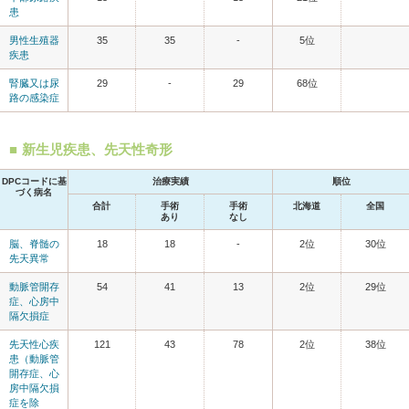
患
男性生殖器
35
35
-
5位
疾患
腎臓又は尿
29
-
29
68位
路の感染症
新生児疾患、先天性奇形
DPCコードに基
治療実績
順位
づく病名
合計
手術
手術
北海道
全国
あり
なし
脳、脊髄の
18
18
-
2位
30位
先天異常
動脈管開存
54
41
13
2位
29位
症、心房中
隔欠損症
先天性心疾
121
43
78
2位
38位
患（動脈管
開存症、心
房中隔欠損
症を除