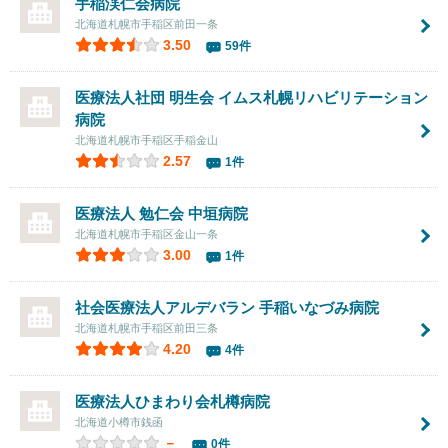
手稲渓仁会病院
北海道札幌市手稲区前田一条
3.50
59件
医療法人社団 明生会 イムス札幌リハビリテーション
病院
北海道札幌市手稲区手稲金山
2.57
1件
医療法人 勉仁会
中垣病院
北海道札幌市手稲区金山一条
3.00
1件
社会医療法人アルデバラン
手稲いなづみ病院
北海道札幌市手稲区前田三条
4.20
4件
医療法人ひまわり会
札樽病院
北海道小樽市銭函
－
0件