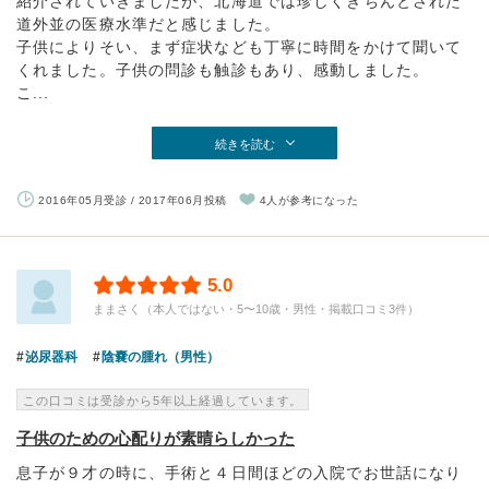
紹介されていきましたが、北海道では珍しくきちんとされた
道外並の医療水準だと感じました。
子供によりそい、まず症状なども丁寧に時間をかけて聞いて
くれました。子供の問診も触診もあり、感動しました。
こ...
続きを読む
2016年05月受診 / 2017年06月投稿
4人が参考になった
5.0
ままさく（本人ではない・5〜10歳・男性・掲載口コミ3件）
泌尿器科
陰嚢の腫れ（男性）
この口コミは受診から5年以上経過しています。
子供のための心配りが素晴らしかった
息子が９才の時に、手術と４日間ほどの入院でお世話になり