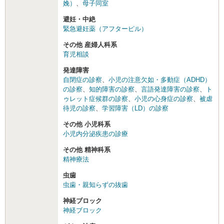
娩）
、
母子同室
避妊・中絶
緊急避妊薬（アフターピル）
その他 産婦人科系
育児相談
発達障害
自閉症の診察
、
小児の注意欠如・多動症（ADHD）
の診察
、
知的障害の診察
、
言語発達障害の診察
、
ト
ゥレット症候群の診察
、
小児の心身症の診察
、
被虐
待児の診察
、
学習障害（LD）の診察
その他 小児科系
小児内分泌疾患の診療
その他 精神科系
精神療法
虫歯
虫歯・親知らずの抜歯
神経ブロック
神経ブロック