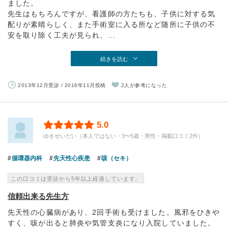
ました。
先生はもちろんですが、看護師の方たちも、子供に対する気
配りが素晴らしく、また手術室に入る所など随所に子供の不
安を取り除く工夫が見られ、...
続きを読む
2013年12月受診 / 2016年11月投稿
2人が参考になった
5.0
ゆきせいだい（本人ではない・3〜5歳・男性・掲載口コミ2件）
循環器内科
先天性心疾患
咳（セキ）
この口コミは受診から5年以上経過しています。
信頼出来る先生方
先天性の心臓病があり、2回手術も受けました。風邪をひきや
すく、咳が出ると肺炎や気管支炎になり入院していました。