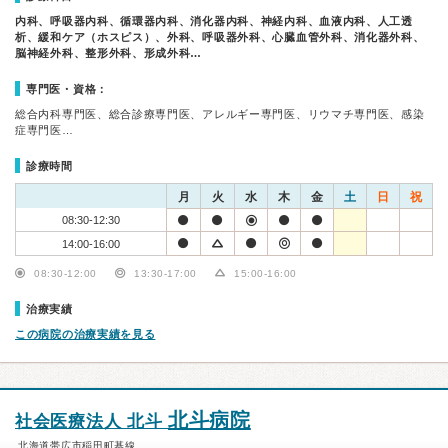
内科、呼吸器内科、循環器内科、消化器内科、神経内科、血液内科、人工透
析、緩和ケア（ホスピス）、外科、呼吸器外科、心臓血管外科、消化器外科、
脳神経外科、整形外科、形成外科…
専門医・資格：
総合内科専門医、総合診療専門医、アレルギー専門医、リウマチ専門医、感染
症専門医…
診療時間
月
火
水
木
金
土
日
祝
08:30-12:30
14:00-16:00
08:30-12:00
13:30-17:00
15:00-16:00
治療実績
この病院の治療実績を見る
北斗病院
社会医療法人 北斗
北海道帯広市稲田町基線