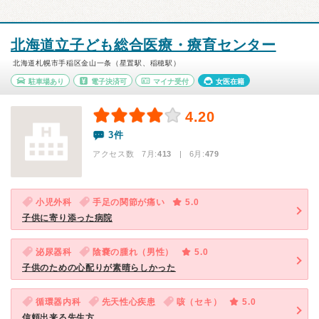
北海道立子ども総合医療・療育センター
北海道札幌市手稲区金山一条（星置駅、稲穂駅）
駐車場あり
電子決済可
マイナ受付
女医在籍
4.20
3件
アクセス数 7月:
413
| 6月:
479
小児外科
手足の関節が痛い
5.0
子供に寄り添った病院
泌尿器科
陰嚢の腫れ（男性）
5.0
子供のための心配りが素晴らしかった
循環器内科
先天性心疾患
咳（セキ）
5.0
信頼出来る先生方