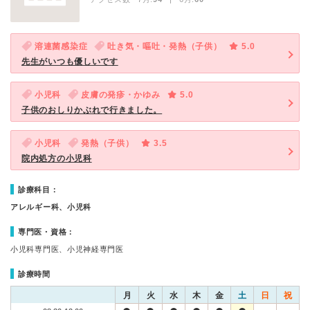
溶連菌感染症
吐き気・嘔吐・発熱（子供）
5.0
先生がいつも優しいです
小児科
皮膚の発疹・かゆみ
5.0
子供のおしりかぶれで行きました。
小児科
発熱（子供）
3.5
院内処方の小児科
診療科目：
アレルギー科、小児科
専門医・資格：
小児科専門医、小児神経専門医
診療時間
月
火
水
木
金
土
日
祝