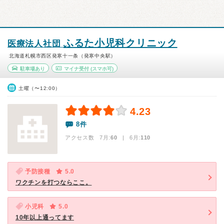
ふるた小児科クリニック
医療法人社団
北海道札幌市西区発寒十一条（発寒中央駅）
駐車場あり
マイナ受付
(スマホ可)
土曜（〜12:00）
4.23
8件
アクセス数 7月:
60
| 6月:
110
予防接種
5.0
ワクチンを打つならここ。
小児科
5.0
10年以上通ってます