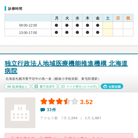
診療時間
月
火
水
木
金
土
日
祝
09:00-12:00
13:00-17:00
独立行政法人地域医療機能推進機構 北海道
病院
北海道札幌市豊平区中の島一条（幌南小学校前駅、東屯田通駅）
駐車場あり
電子決済可
マイナ受付
(スマホ可)
女医在籍
3.52
33件
アクセス数 7月:
1,394
| 6月:
1,667