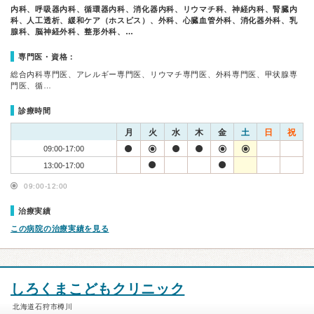
内科、呼吸器内科、循環器内科、消化器内科、リウマチ科、神経内科、腎臓内
科、人工透析、緩和ケア（ホスピス）、外科、心臓血管外科、消化器外科、乳
腺科、脳神経外科、整形外科、…
専門医・資格：
総合内科専門医、アレルギー専門医、リウマチ専門医、外科専門医、甲状腺専
門医、循…
診療時間
月
火
水
木
金
土
日
祝
09:00-17:00
13:00-17:00
09:00-12:00
治療実績
この病院の治療実績を見る
しろくまこどもクリニック
北海道石狩市樽川