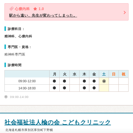
心療内科
1.0
駅から遠い、先生が変わってしまった。
診療科目：
精神科、心療内科
専門医・資格：
精神科専門医
診療時間
月
火
水
木
金
土
日
祝
09:00-12:00
14:00-18:00
09:00-14:00
社会福祉法人楡の会 こどもクリニック
北海道札幌市厚別区厚別町下野幌