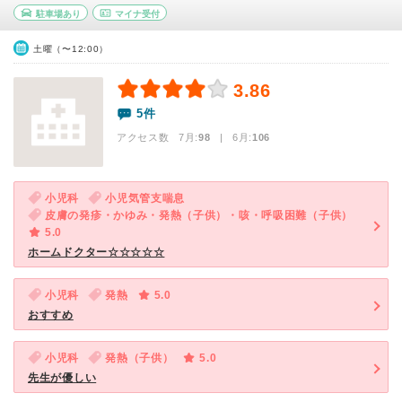
駐車場あり
マイナ受付
土曜（〜12:00）
3.86
5件
アクセス数 7月:
98
| 6月:
106
小児科
小児気管支喘息
皮膚の発疹・かゆみ・発熱（子供）・咳・呼吸困難（子供）
5.0
ホームドクター☆☆☆☆☆
小児科
発熱
5.0
おすすめ
小児科
発熱（子供）
5.0
先生が優しい