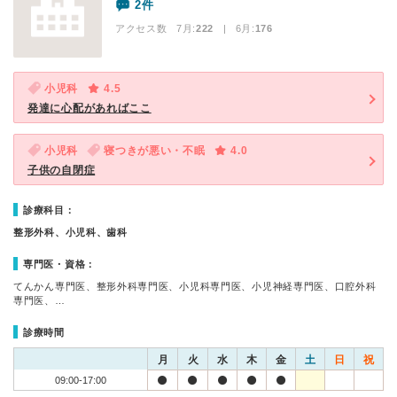
2件
アクセス数 7月:
222
| 6月:
176
小児科
4.5
発達に心配があればここ
小児科
寝つきが悪い・不眠
4.0
子供の自閉症
診療科目：
整形外科、小児科、歯科
専門医・資格：
てんかん専門医、整形外科専門医、小児科専門医、小児神経専門医、口腔外科
専門医、…
診療時間
月
火
水
木
金
土
日
祝
09:00-17:00