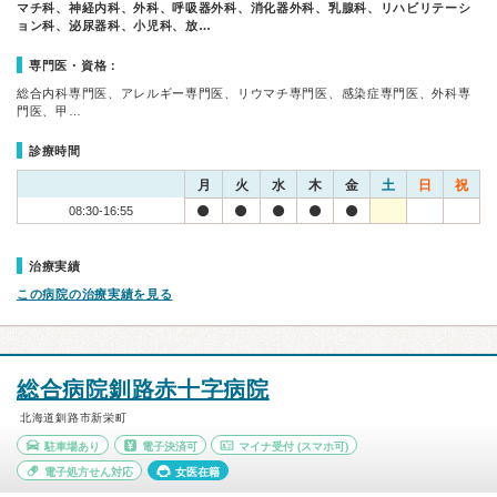
マチ科、神経内科、外科、呼吸器外科、消化器外科、乳腺科、リハビリテーシ
ョン科、泌尿器科、小児科、放…
専門医・資格：
総合内科専門医、アレルギー専門医、リウマチ専門医、感染症専門医、外科専
門医、甲…
診療時間
月
火
水
木
金
土
日
祝
08:30-16:55
治療実績
この病院の治療実績を見る
総合病院釧路赤十字病院
北海道釧路市新栄町
駐車場あり
電子決済可
マイナ受付
(スマホ可)
電子処方せん対応
女医在籍