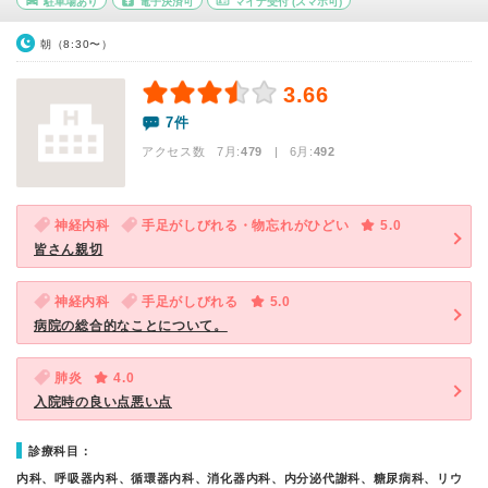
駐車場あり
電子決済可
マイナ受付
(スマホ可)
朝（8:30〜）
3.66
7件
アクセス数 7月:
479
| 6月:
492
神経内科
手足がしびれる・物忘れがひどい
5.0
皆さん親切
神経内科
手足がしびれる
5.0
病院の総合的なことについて。
肺炎
4.0
入院時の良い点悪い点
診療科目：
内科、呼吸器内科、循環器内科、消化器内科、内分泌代謝科、糖尿病科、リウ