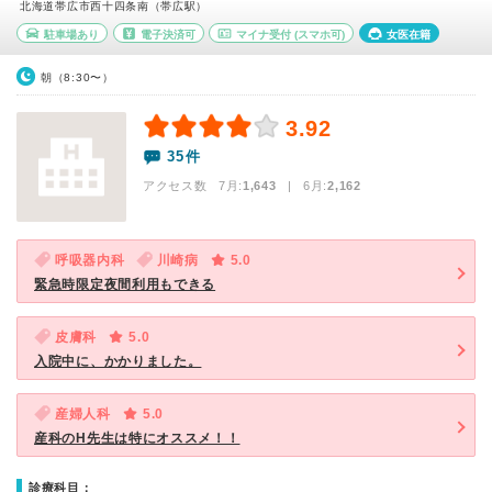
北海道帯広市西十四条南（帯広駅）
駐車場あり
電子決済可
マイナ受付
(スマホ可)
女医在籍
朝（8:30〜）
3.92
35件
アクセス数 7月:
1,643
| 6月:
2,162
呼吸器内科
川崎病
5.0
緊急時限定夜間利用もできる
皮膚科
5.0
入院中に、かかりました。
産婦人科
5.0
産科のH先生は特にオススメ！！
診療科目：