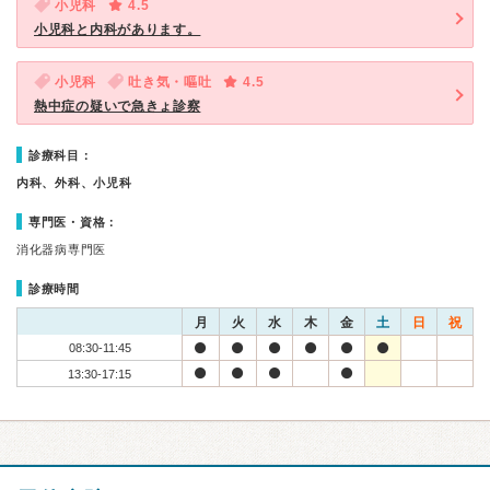
小児科
4.5
小児科と内科があります。
小児科
吐き気・嘔吐
4.5
熱中症の疑いで急きょ診察
診療科目：
内科、外科、小児科
専門医・資格：
消化器病専門医
診療時間
月
火
水
木
金
土
日
祝
08:30-11:45
13:30-17:15