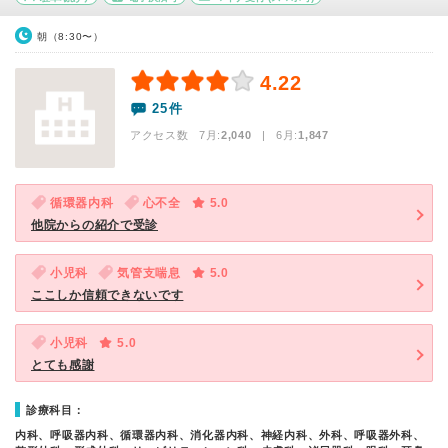
朝（8:30〜）
4.22
25件
アクセス数 7月:
2,040
| 6月:
1,847
循環器内科
心不全
5.0
他院からの紹介で受診
小児科
気管支喘息
5.0
ここしか信頼できないです
小児科
5.0
とても感謝
診療科目：
内科、呼吸器内科、循環器内科、消化器内科、神経内科、外科、呼吸器外科、