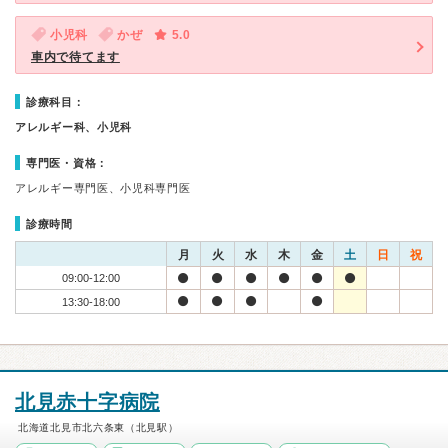
小児科
かぜ
5.0
車内で待てます
診療科目：
アレルギー科、小児科
専門医・資格：
アレルギー専門医、小児科専門医
診療時間
月
火
水
木
金
土
日
祝
09:00-12:00
13:30-18:00
北見赤十字病院
北海道北見市北六条東（北見駅）