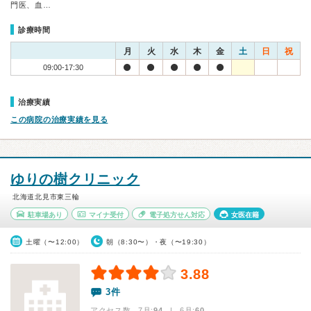
門医、血…
診療時間
月
火
水
木
金
土
日
祝
09:00-17:30
治療実績
この病院の治療実績を見る
ゆりの樹クリニック
北海道北見市東三輪
駐車場あり
マイナ受付
電子処方せん対応
女医在籍
土曜（〜12:00）
朝（8:30〜）・夜（〜19:30）
3.88
3件
アクセス数 7月:
94
| 6月:
60