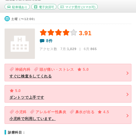
駐車場あり
電子決済可
マイナ受付
(スマホ可)
土曜（〜12:00）
3.91
8件
アクセス数 7月:
1,029
| 6月:
865
神経内科
頭が痛い・ストレス
5.0
すぐに検査をしてくれる
5.0
ダントツで上手です
小児科
アレルギー性鼻炎
鼻水が出る
4.5
小児科で利用しています。
診療科目：