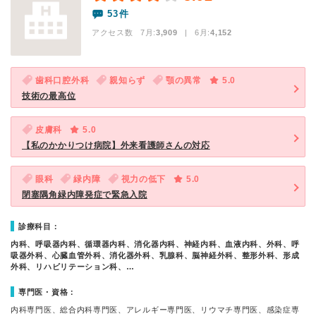
53件
アクセス数 7月:
3,909
| 6月:
4,152
歯科口腔外科
親知らず
顎の異常
5.0
技術の最高位
皮膚科
5.0
【私のかかりつけ病院】外来看護師さんの対応
眼科
緑内障
視力の低下
5.0
閉塞隅角緑内障発症で緊急入院
診療科目：
内科、呼吸器内科、循環器内科、消化器内科、神経内科、血液内科、外科、呼
吸器外科、心臓血管外科、消化器外科、乳腺科、脳神経外科、整形外科、形成
外科、リハビリテーション科、…
専門医・資格：
内科専門医、総合内科専門医、アレルギー専門医、リウマチ専門医、感染症専