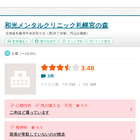
和光メンタルクリニック札幌宮の森
北海道札幌市中央区宮ケ丘（西28丁目駅、円山公園駅）
駐車場あり
電子決済可
ネット予約
マイナ受付
土曜（〜14:00）
3.48
3件
アクセス数 7月:
314
| 6月:
289
心療内科
気が滅入る・不安
4.5
二年ほど通っています
精神科
4.5
院長が常駐していないのが残念