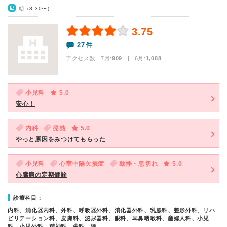
朝（8:30〜）
3.75
27件
アクセス数 7月:
909
| 6月:
1,088
小児科
5.0
安心！
内科
発熱
5.0
やっと原因をみつけてもらった
小児科
心室中隔欠損症
動悸・息切れ
5.0
心臓病の定期健診
診療科目：
内科、消化器内科、外科、呼吸器外科、消化器外科、乳腺科、整形外科、リハ
ビリテーション科、皮膚科、泌尿器科、眼科、耳鼻咽喉科、産婦人科、小児
科、小児外科、精神科、歯科、矯…