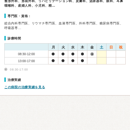
整形外科、形成外科、リハビリテーション科、皮膚科、泌尿器科、眼科、耳鼻
咽喉科、産婦人科、小児科、精…
専門医・資格：
総合内科専門医、リウマチ専門医、血液専門医、外科専門医、糖尿病専門医、
呼吸器専…
診療時間
月
火
水
木
金
土
日
祝
08:30-12:00
13:00-17:00
08:30-17:00
治療実績
この病院の治療実績を見る