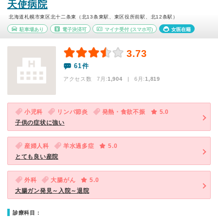
天使病院
北海道札幌市東区北十二条東（北13条東駅、東区役所前駅、北12条駅）
駐車場あり
電子決済可
マイナ受付
(スマホ可)
女医在籍
3.73
61件
アクセス数 7月:
1,904
| 6月:
1,819
小児科
リンパ節炎
発熱・食欲不振
5.0
子供の症状に強い
産婦人科
羊水過多症
5.0
とても良い産院
外科
大腸がん
5.0
大腸ガン発見～入院～退院
診療科目：