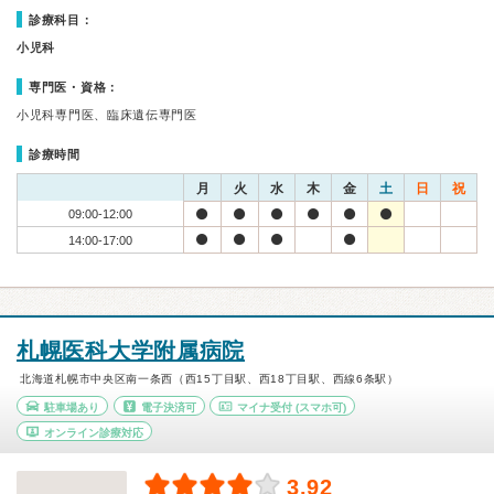
診療科目：
小児科
専門医・資格：
小児科専門医、臨床遺伝専門医
診療時間
月
火
水
木
金
土
日
祝
09:00-12:00
14:00-17:00
札幌医科大学附属病院
北海道札幌市中央区南一条西（西15丁目駅、西18丁目駅、西線6条駅）
駐車場あり
電子決済可
マイナ受付
(スマホ可)
オンライン診療対応
3.92