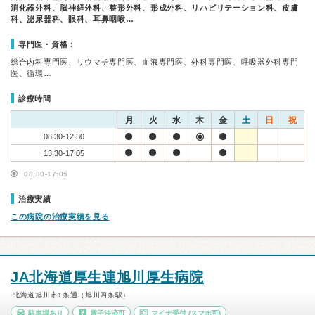
消化器外科、脳神経外科、整形外科、形成外科、リハビリテーション科、皮膚
科、泌尿器科、眼科、耳鼻咽喉…
専門医・資格：
総合内科専門医、リウマチ専門医、血液専門医、外科専門医、呼吸器外科専門
医、循環…
診療時間
月
火
水
木
金
土
日
祝
08:30-12:30
13:30-17:05
08:30-17:05
治療実績
この病院の治療実績を見る
JA北海道厚生連旭川厚生病院
北海道旭川市1条通（旭川四条駅）
駐車場あり
電子決済可
マイナ受付
(スマホ可)