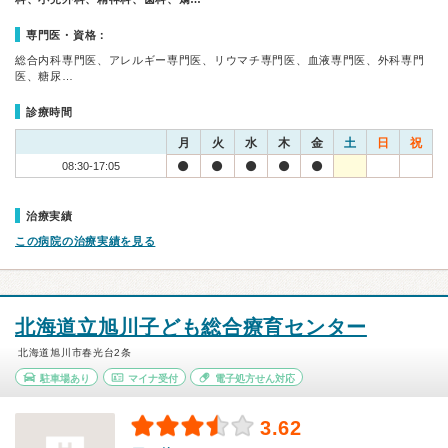
専門医・資格：
総合内科専門医、アレルギー専門医、リウマチ専門医、血液専門医、外科専門
医、糖尿…
診療時間
月
火
水
木
金
土
日
祝
08:30-17:05
治療実績
この病院の治療実績を見る
北海道立旭川子ども総合療育センター
北海道旭川市春光台2条
駐車場あり
マイナ受付
電子処方せん対応
3.62