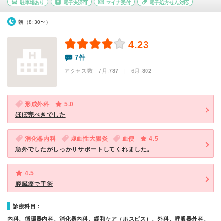
駐車場あり
電子決済可
マイナ受付
電子処方せん対応
朝（8:30〜）
4.23
7件
アクセス数 7月:
787
| 6月:
802
形成外科
5.0
ほぼ完ぺきでした
消化器内科
虚血性大腸炎
血便
4.5
急外でしたがしっかりサポートしてくれました。
4.5
膵臓癌で手術
診療科目：
内科、循環器内科、消化器内科、緩和ケア（ホスピス）、外科、呼吸器外科、