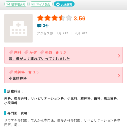
駐車場あり
マイナ受付
女医在籍
3.56
3件
アクセス数 7月:
247
| 6月:
287
内科
かぜ
発熱
5.0
昔、母がよく連れていってくれました
精神科
3.5
小児精神科
診療科目：
内科、整形外科、リハビリテーション科、小児科、精神科、歯科、矯正歯科、
小児歯科
専門医・資格：
リウマチ専門医、てんかん専門医、整形外科専門医、リハビリテーション科専
門医、周…