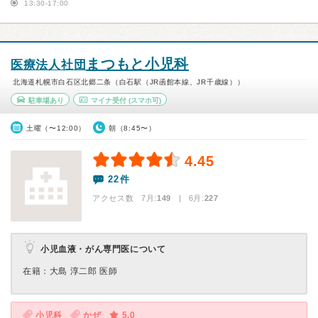
13:30-17:00
まつもと小児科
医療法人社団
北海道札幌市白石区北郷二条（白石駅（JR函館本線、JR千歳線））
駐車場あり
マイナ受付
(スマホ可)
土曜（〜12:00）
朝（8:45〜）
4.45
22件
アクセス数 7月:
149
| 6月:
227
小児血液・がん専門医について
在籍：大島 淳二郎 医師
小児科
かぜ
5.0