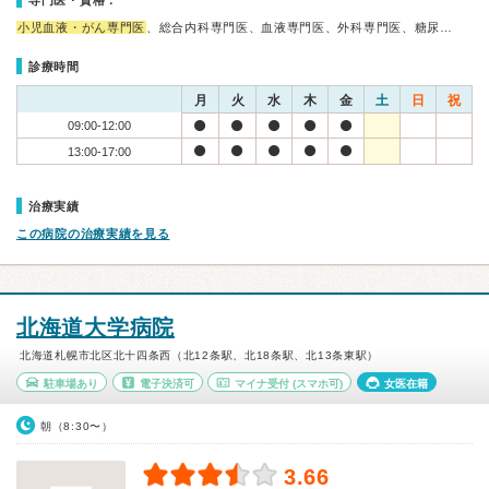
専門医・資格：
小児血液・がん専門医
、総合内科専門医、血液専門医、外科専門医、糖尿…
診療時間
月
火
水
木
金
土
日
祝
09:00-12:00
13:00-17:00
治療実績
この病院の治療実績を見る
北海道大学病院
北海道札幌市北区北十四条西（北12条駅、北18条駅、北13条東駅）
駐車場あり
電子決済可
マイナ受付
(スマホ可)
女医在籍
朝（8:30〜）
3.66