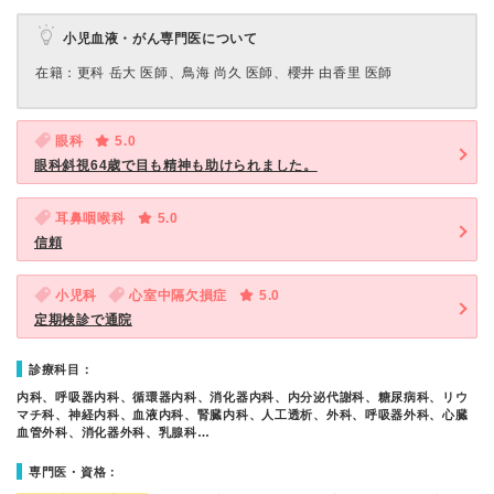
小児血液・がん専門医について
在籍：更科 岳大 医師、鳥海 尚久 医師、櫻井 由香里 医師
眼科
5.0
眼科斜視64歳で目も精神も助けられました。
耳鼻咽喉科
5.0
信頼
小児科
心室中隔欠損症
5.0
定期検診で通院
診療科目：
内科、呼吸器内科、循環器内科、消化器内科、内分泌代謝科、糖尿病科、リウ
マチ科、神経内科、血液内科、腎臓内科、人工透析、外科、呼吸器外科、心臓
血管外科、消化器外科、乳腺科…
専門医・資格：