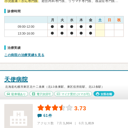
小児血液・がん専門医
、総合内科専門医、リウマチ専門医、感染症専門医…
診療時間
月
火
水
木
金
土
日
祝
09:00-12:00
13:30-16:00
治療実績
この病院の治療実績を見る
天使病院
北海道札幌市東区北十二条東（北13条東駅、東区役所前駅、北12条駅）
駐車場あり
電子決済可
マイナ受付
(スマホ可)
女医在籍
3.73
61件
アクセス数 7月:
1,904
| 6月:
1,819