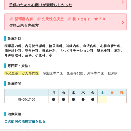
子供のための心配りが素晴らしかった
循環器内科
先天性心疾患
咳（セキ）
5.0
信頼出来る先生方
診療科目：
循環器内科、内分泌代謝科、糖尿病科、神経内科、血液内科、心臓血管外科、
脳神経外科、整形外科、形成外科、リハビリテーション科、泌尿器科、眼科、
耳鼻咽喉科、産科、小児科、小…
専門医・資格：
小児血液・がん専門医
、感染症専門医、血液専門医、外科専門医、糖尿病…
診療時間
月
火
水
木
金
土
日
祝
09:00-17:00
治療実績
この病院の治療実績を見る