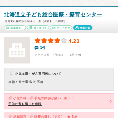
北海道立子ども総合医療・療育センター
北海道札幌市手稲区金山一条（星置駅、稲穂駅）
駐車場あり
電子決済可
マイナ受付
女医在籍
4.20
3件
アクセス数 7月:
413
| 6月:
479
小児血液・がん専門医について
在籍：五十嵐 敬太 医師
小児外科
手足の関節が痛い
5.0
子供に寄り添った病院
泌尿器科
陰嚢の腫れ（男性）
5.0