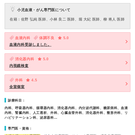
小児血液・がん専門医について
在籍：佐野 弘純 医師、小林 良二 医師、堀 大紀 医師、柳 将人 医師
血液内科
体調不良
5.0
血液内科受診しました。
消化器内科
5.0
内視鏡検査
外科
4.5
全室個室
診療科目：
内科、呼吸器内科、循環器内科、消化器内科、内分泌代謝科、糖尿病科、血液
内科、腎臓内科、人工透析、外科、心臓血管外科、消化器外科、整形外科、リ
ハビリテーション科、泌尿器科…
専門医・資格：