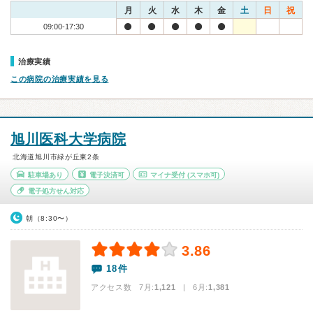
月
火
水
木
金
土
日
祝
09:00-17:30
治療実績
この病院の治療実績を見る
旭川医科大学病院
北海道旭川市緑が丘東2条
駐車場あり
電子決済可
マイナ受付
(スマホ可)
電子処方せん対応
朝（8:30〜）
3.86
18件
アクセス数 7月:
1,121
| 6月:
1,381