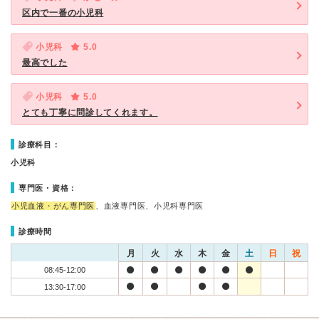
区内で一番の小児科
小児科
5.0
最高でした
小児科
5.0
とても丁寧に問診してくれます。
診療科目：
小児科
専門医・資格：
小児血液・がん専門医
、血液専門医、小児科専門医
診療時間
月
火
水
木
金
土
日
祝
08:45-12:00
13:30-17:00