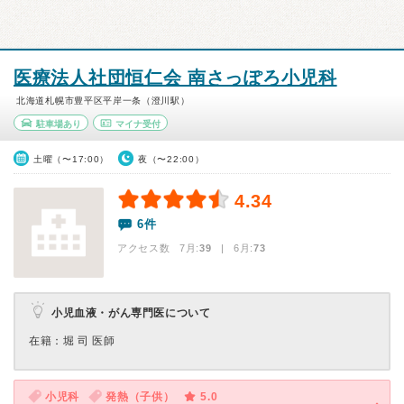
医療法人社団恒仁会 南さっぽろ小児科
北海道札幌市豊平区平岸一条（澄川駅）
駐車場あり
マイナ受付
土曜（〜17:00）
夜（〜22:00）
4.34
6件
アクセス数 7月:
39
| 6月:
73
小児血液・がん専門医について
在籍：堀 司 医師
小児科
発熱（子供）
5.0