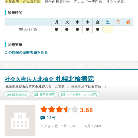
小児血液・がん専門医
、総合内科専門医、アレルギー専門医、リウマチ専…
診療時間
月
火
水
木
金
土
日
祝
08:30-17:15
治療実績
この病院の治療実績を見る
札幌北楡病院
社会医療法人北楡会
北海道札幌市白石区東札幌六条（白石駅（札幌市営地下鉄東西線））
駐車場あり
電子決済可
マイナ受付
(スマホ可)
3.68
12件
アクセス数 7月:
1,185
| 6月:
1,569