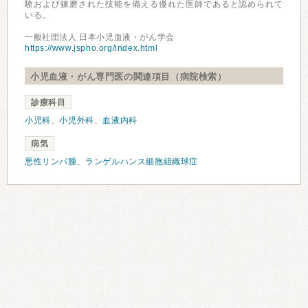
験および錬磨された技能を備える優れた医師であると認められて
いる。
一般社団法人 日本小児血液・がん学会
https://www.jspho.org/index.html
小児血液・がん専門医の関連項目（病院検索）
診療科目
小児科
、
小児外科
、
血液内科
病気
悪性リンパ腫
、
ランゲルハンス細胞組織球症