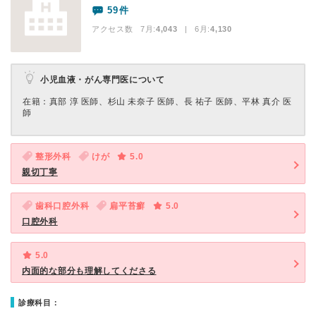
59件
アクセス数 7月:
4,043
| 6月:
4,130
小児血液・がん専門医について
在籍：真部 淳 医師、杉山 未奈子 医師、長 祐子 医師、平林 真介 医
師
整形外科
けが
5.0
親切丁寧
歯科口腔外科
扁平苔癬
5.0
口腔外科
5.0
内面的な部分も理解してくださる
診療科目：