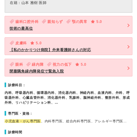
在籍：山本 雅樹 医師
歯科口腔外科
親知らず
顎の異常
5.0
技術の最高位
皮膚科
5.0
【私のかかりつけ病院】外来看護師さんの対応
眼科
緑内障
視力の低下
5.0
閉塞隅角緑内障発症で緊急入院
診療科目：
内科、呼吸器内科、循環器内科、消化器内科、神経内科、血液内科、外科、呼
吸器外科、心臓血管外科、消化器外科、乳腺科、脳神経外科、整形外科、形成
外科、リハビリテーション科、…
専門医・資格：
小児血液・がん専門医
、内科専門医、総合内科専門医、アレルギー専門医…
診療時間