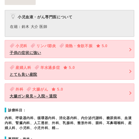
小児血液・がん専門医について
在籍：鈴木 大介 医師
小児科
リンパ節炎
発熱・食欲不振
5.0
子供の症状に強い
産婦人科
羊水過多症
5.0
とても良い産院
外科
大腸がん
5.0
大腸ガン発見～入院～退院
診療科目：
内科、呼吸器内科、循環器内科、消化器内科、内分泌代謝科、糖尿病科、血液
内科、腎臓内科、人工透析、外科、乳腺科、整形外科、眼科、耳鼻咽喉科、産
婦人科、小児科、小児外科、精…