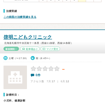
治療実績
この病院の治療実績を見る
啓明こどもクリニック
北海道札幌市中央区南十一条西（西線11条駅、西線14条駅）
新規開院！
駐車場あり
マイナ受付
土曜（〜17:30）
朝（8:45〜）
－
0件
アクセス数 7月:
17
| 6月:
12
診療科目：
小児科、健康診断