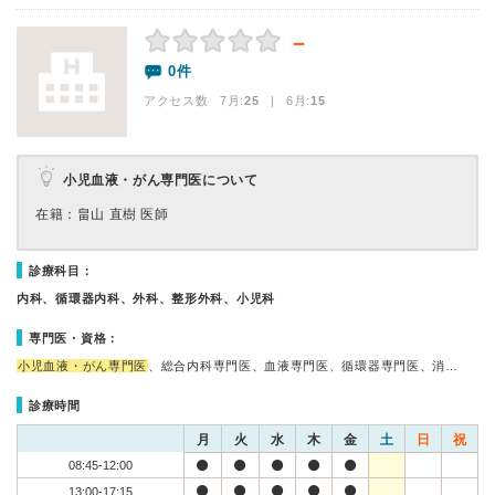
－
0件
アクセス数 7月:
25
| 6月:
15
小児血液・がん専門医について
在籍：畠山 直樹 医師
診療科目：
内科、循環器内科、外科、整形外科、小児科
専門医・資格：
小児血液・がん専門医
、総合内科専門医、血液専門医、循環器専門医、消…
診療時間
月
火
水
木
金
土
日
祝
08:45-12:00
13:00-17:15