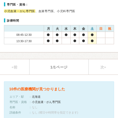
専門医・資格：
小児血液・がん専門医
、血液専門医、小児科専門医
診療時間
月
火
水
木
金
土
日
祝
08:45-12:30
13:30-17:30
«前
1/1ページ
次»
10件の医療機関が見つかりました
エリア・駅
北海道
専門医・資格
小児血液・がん専門医
名称
なし
詳細条件
なし (曜日や時間帯を指定できます)