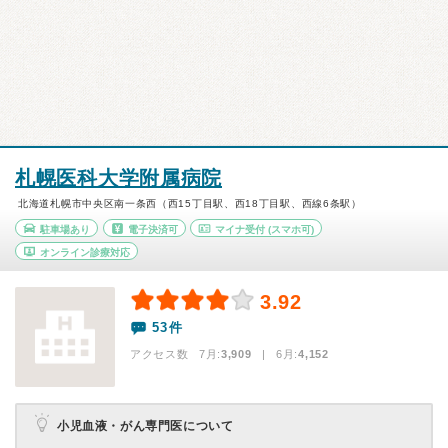
札幌医科大学附属病院
北海道札幌市中央区南一条西（西15丁目駅、西18丁目駅、西線6条駅）
駐車場あり
電子決済可
マイナ受付
(スマホ可)
オンライン診療対応
3.92
53件
アクセス数 7月:
3,909
| 6月:
4,152
小児血液・がん専門医について