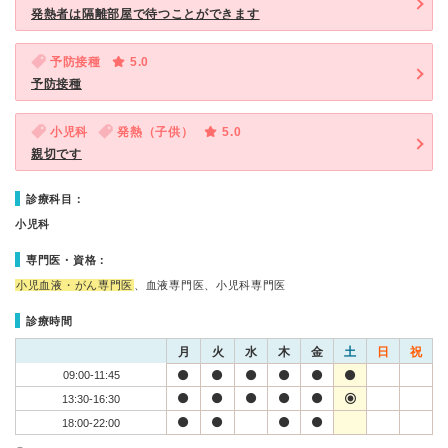
発熱者は隔離部屋で待つことができます
予防接種
5.0
予防接種
小児科
発熱（子供）
5.0
親切です
診療科目：
小児科
専門医・資格：
小児血液・がん専門医
、血液専門医、小児科専門医
診療時間
月
火
水
木
金
土
日
祝
09:00-11:45
13:30-16:30
18:00-22:00