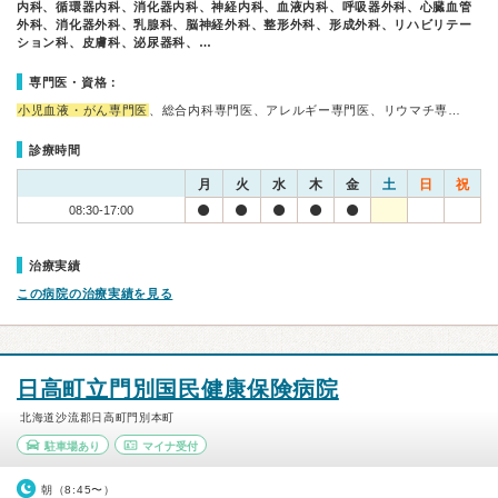
内科、循環器内科、消化器内科、神経内科、血液内科、呼吸器外科、心臓血管
外科、消化器外科、乳腺科、脳神経外科、整形外科、形成外科、リハビリテー
ション科、皮膚科、泌尿器科、…
専門医・資格：
小児血液・がん専門医
、総合内科専門医、アレルギー専門医、リウマチ専…
診療時間
月
火
水
木
金
土
日
祝
08:30-17:00
治療実績
この病院の治療実績を見る
日高町立門別国民健康保険病院
北海道沙流郡日高町門別本町
駐車場あり
マイナ受付
朝（8:45〜）