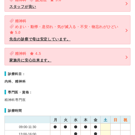
精神科
認知症
5.0
スタッフが良い
精神科
めまい・動悸・息切れ・気が滅入る・不安・物忘れがひどい
5.0
先生の診察で母は安定しています。
精神科
4.5
家族共に安心出来ます。
診療科目：
内科、精神科
専門医・資格：
精神科専門医
診療時間
月
火
水
木
金
土
日
祝
09:00-11:30
13:00-16:00