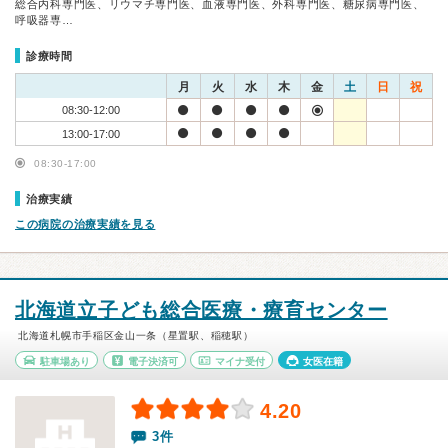
総合内科専門医、リウマチ専門医、血液専門医、外科専門医、糖尿病専門医、
呼吸器専…
診療時間
月
火
水
木
金
土
日
祝
08:30-12:00
13:00-17:00
08:30-17:00
治療実績
この病院の治療実績を見る
北海道立子ども総合医療・療育センター
北海道札幌市手稲区金山一条（星置駅、稲穂駅）
駐車場あり
電子決済可
マイナ受付
女医在籍
4.20
3件