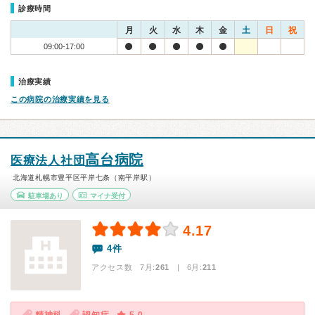
診療時間
月
火
水
木
金
土
日
祝
09:00-17:00
治療実績
この病院の治療実績を見る
高台病院
医療法人社団
北海道札幌市豊平区平岸七条（南平岸駅）
駐車場あり
マイナ受付
4.17
4件
アクセス数 7月:
261
| 6月:
211