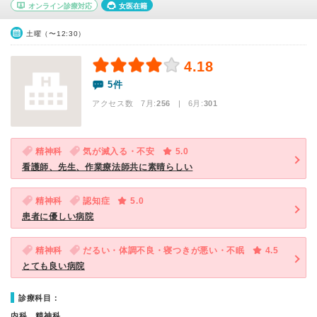
オンライン診療対応
女医在籍
土曜（〜12:30）
4.18
5件
アクセス数 7月:
256
| 6月:
301
精神科
気が滅入る・不安
5.0
看護師、先生、作業療法師共に素晴らしい
精神科
認知症
5.0
患者に優しい病院
精神科
だるい・体調不良・寝つきが悪い・不眠
4.5
とても良い病院
診療科目：
内科、精神科