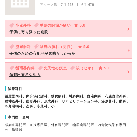
アクセス数 7月:
413
| 6月:
479
小児外科
手足の関節が痛い
5.0
子供に寄り添った病院
泌尿器科
陰嚢の腫れ（男性）
5.0
子供のための心配りが素晴らしかった
循環器内科
先天性心疾患
咳（セキ）
5.0
信頼出来る先生方
診療科目：
循環器内科、内分泌代謝科、糖尿病科、神経内科、血液内科、心臓血管外科、
脳神経外科、整形外科、形成外科、リハビリテーション科、泌尿器科、眼科、
耳鼻咽喉科、産科、小児科、小…
専門医・資格：
感染症専門医、血液専門医、外科専門医、糖尿病専門医、内分泌代謝科専門
医、循環器…