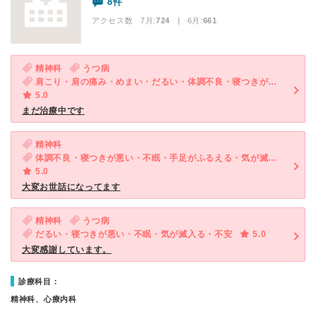
8件
アクセス数 7月:
724
| 6月:
661
精神科
うつ病
肩こり・肩の痛み・めまい・だるい・体調不良・寝つきが悪い・不眠・気が滅入る・不安・幻想・妄想
5.0
まだ治療中です
精神科
体調不良・寝つきが悪い・不眠・手足がふるえる・気が滅入る・不安・物忘れがひどい
5.0
大変お世話になってます
精神科
うつ病
だるい・寝つきが悪い・不眠・気が滅入る・不安
5.0
大変感謝しています。
診療科目：
精神科、心療内科