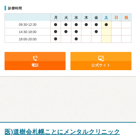
診療時間
月
火
水
木
金
土
日
祝
09:30-12:30
14:30-18:00
18:00-20:00
電話
公式サイト
医)道樹会札幌ことにメンタルクリニック