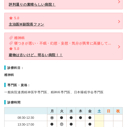
評判通りの素晴らしい病院！
5.0
主治医M副院長ファン
精神科
寝つきが悪い・不眠・幻想・妄想・気分が異常に高揚している
5.0
建物は古いけど、明るい病院！！
診療科目：
精神科
専門医・資格：
一般病院連携精神医学専門医、精神科専門医、日本睡眠学会専門医
診療時間
月
火
水
木
金
土
日
祝
08:30-12:30
13:30-17:00