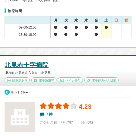
アレルギー専門医、小児科専門医
診療時間
月
火
水
木
金
土
日
祝
09:00-12:00
13:30-18:00
北見赤十字病院
北海道北見市北六条東（北見駅）
駐車場あり
電子決済可
マイナ受付
電子処方せん対応
朝（8:30〜）
4.23
7件
アクセス数 7月:
787
| 6月:
802