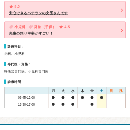
5.0
安心できるベテランの女医さんです
小児科
発熱（子供）
4.5
先生の頼り甲斐がすごい！
診療科目：
内科、小児科
専門医・資格：
呼吸器専門医、小児科専門医
診療時間
月
火
水
木
金
土
日
祝
08:45-12:00
13:30-17:00