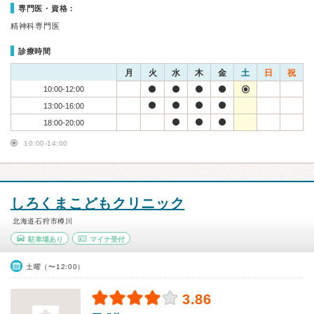
専門医・資格：
精神科専門医
診療時間
月
火
水
木
金
土
日
祝
10:00-12:00
13:00-16:00
18:00-20:00
10:00-14:00
しろくまこどもクリニック
北海道石狩市樽川
駐車場あり
マイナ受付
土曜（〜12:00）
3.86