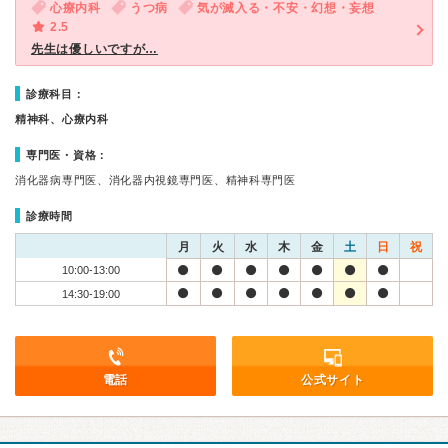
心療内科
うつ病
気が滅入る・不安・幻想・妄想
2.5
先生は優しいですが…
診療科目：
精神科、心療内科
専門医・資格：
消化器病専門医、消化器内視鏡専門医、精神科専門医
診療時間
月
火
水
木
金
土
日
祝
10:00-13:00
14:30-19:00
電話
公式サイト