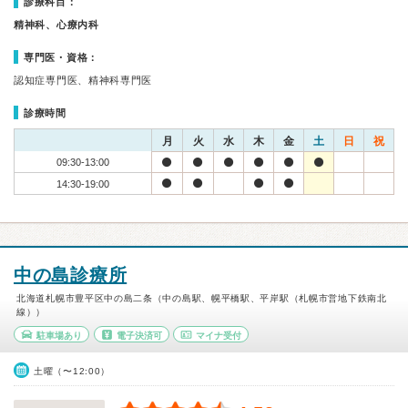
診療科目：
精神科、心療内科
専門医・資格：
認知症専門医、精神科専門医
診療時間
月
火
水
木
金
土
日
祝
09:30-13:00
14:30-19:00
中の島診療所
北海道札幌市豊平区中の島二条（中の島駅、幌平橋駅、平岸駅（札幌市営地下鉄南北
線））
駐車場あり
電子決済可
マイナ受付
土曜（〜12:00）