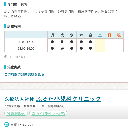
専門医・資格：
総合内科専門医、リウマチ専門医、外科専門医、糖尿病専門医、呼吸器専門
医、呼吸器…
診療時間
月
火
水
木
金
土
日
祝
09:00-12:00
13:00-16:00
13:30-16:00
治療実績
この病院の治療実績を見る
ふるた小児科クリニック
医療法人社団
北海道札幌市西区発寒十一条（発寒中央駅）
駐車場あり
マイナ受付
(スマホ可)
土曜（〜12:00）