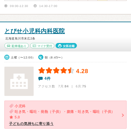
09:00-12:30
14:30-17:00
とびせ小児科内科医院
北海道旭川市末広2条
駐車場あり
マイナ受付
女医在籍
土曜（〜12:00）
朝（8:45〜）
4.28
4件
アクセス数 7月:
84
| 6月:
75
小児科
吐き気・嘔吐・発熱（子供）・腹痛・吐き気・嘔吐（子供）
5.0
子どもの気持ちに寄り添う