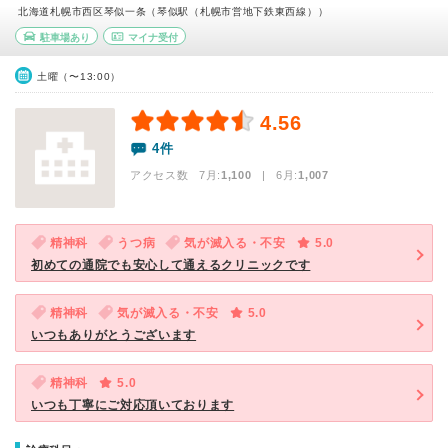
北海道札幌市西区琴似一条（琴似駅（札幌市営地下鉄東西線））
駐車場あり
マイナ受付
土曜（〜13:00）
4.56
4件
アクセス数 7月:
1,100
| 6月:
1,007
精神科
うつ病
気が滅入る・不安
5.0
初めての通院でも安心して通えるクリニックです
精神科
気が滅入る・不安
5.0
いつもありがとうございます
精神科
5.0
いつも丁寧にご対応頂いております