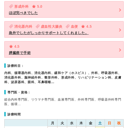
形成外科
5.0
ほぼ完ぺきでした
消化器内科
虚血性大腸炎
血便
4.5
急外でしたがしっかりサポートしてくれました。
4.5
膵臓癌で手術
診療科目：
内科、循環器内科、消化器内科、緩和ケア（ホスピス）、外科、呼吸器外科、
消化器外科、脳神経外科、整形外科、形成外科、リハビリテーション科、皮膚
科、泌尿器科、眼科、耳鼻咽喉…
専門医・資格：
総合内科専門医、リウマチ専門医、血液専門医、外科専門医、呼吸器外科専門
医、循環…
診療時間
月
火
水
木
金
土
日
祝