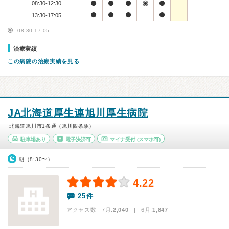
08:30-12:30
13:30-17:05
08:30-17:05
治療実績
この病院の治療実績を見る
JA北海道厚生連旭川厚生病院
北海道旭川市1条通（旭川四条駅）
駐車場あり
電子決済可
マイナ受付
(スマホ可)
朝（8:30〜）
4.22
25件
アクセス数 7月:
2,040
| 6月:
1,847