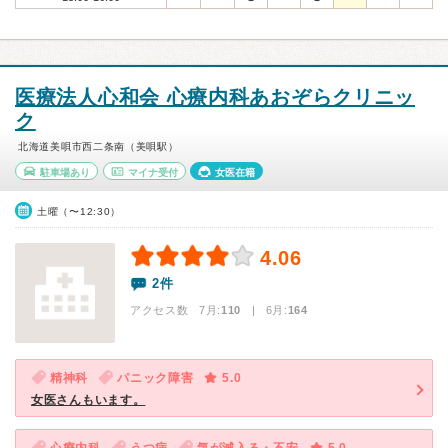
医療法人心和会 心療内科あおぞらクリニッ
ク
北海道美唄市西二条南（美唄駅）
駐車場あり
マイナ受付
女医在籍
土曜（〜12:30）
4.06
2件
アクセス数 7月:
110
| 6月:
164
精神科
パニック障害
5.0
女医さんもいます。