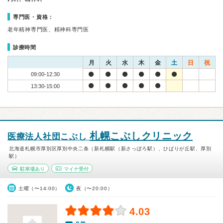
専門医・資格：
老年精神専門医、精神科専門医
診療時間
月
火
水
木
金
土
日
祝
09:00-12:30
13:30-15:00
札幌こぶしクリニック
医療法人社団こぶし
北海道札幌市厚別区厚別中央二条（新札幌駅（新さっぽろ駅）、ひばりが丘駅、厚別
駅）
駐車場あり
マイナ受付
土曜（〜14:00）
夜（〜20:00）
4.03