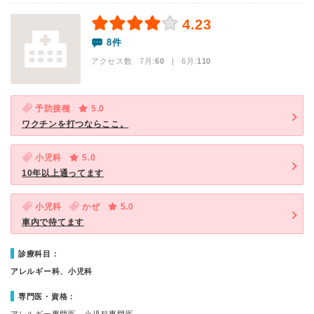
4.23
8件
アクセス数 7月:
60
| 6月:
110
予防接種
5.0
ワクチンを打つならここ。
小児科
5.0
10年以上通ってます
小児科
かぜ
5.0
車内で待てます
診療科目：
アレルギー科、小児科
専門医・資格：