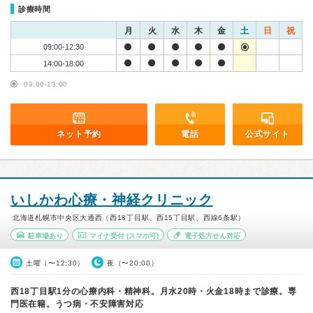
診療時間
月
火
水
木
金
土
日
祝
09:00-12:30
14:00-18:00
09:00-13:00
ネット予約
電話
公式サイト
いしかわ心療・神経クリニック
北海道札幌市中央区大通西（西18丁目駅、西15丁目駅、西線6条駅）
駐車場あり
マイナ受付
(スマホ可)
電子処方せん対応
土曜（〜12:30）
夜（〜20:00）
西18丁目駅1分の心療内科・精神科。月水20時・火金18時まで診療。専
門医在籍。うつ病・不安障害対応