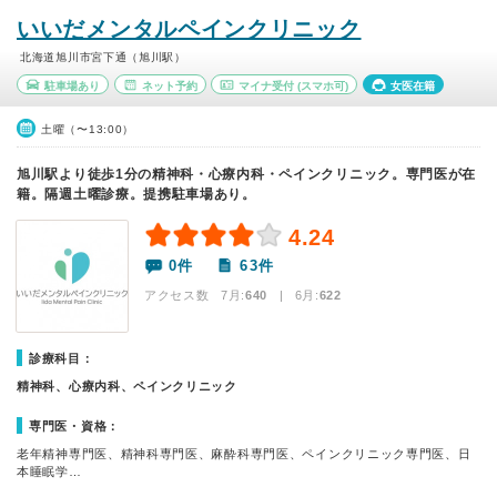
いいだメンタルペインクリニック
北海道旭川市宮下通（旭川駅）
駐車場あり
ネット予約
マイナ受付
(スマホ可)
女医在籍
土曜（〜13:00）
旭川駅より徒歩1分の精神科・心療内科・ペインクリニック。専門医が在
籍。隔週土曜診療。提携駐車場あり。
4.24
0件
63件
アクセス数 7月:
640
| 6月:
622
診療科目：
精神科、心療内科、ペインクリニック
専門医・資格：
老年精神専門医、精神科専門医、麻酔科専門医、ペインクリニック専門医、日
本睡眠学…