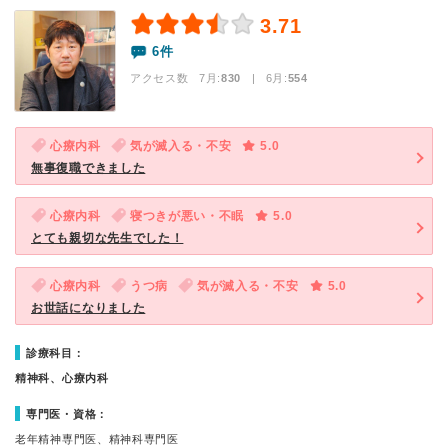
3.71
6件
アクセス数 7月:
830
| 6月:
554
心療内科
気が滅入る・不安
5.0
無事復職できました
心療内科
寝つきが悪い・不眠
5.0
とても親切な先生でした！
心療内科
うつ病
気が滅入る・不安
5.0
お世話になりました
診療科目：
精神科、心療内科
専門医・資格：
老年精神専門医、精神科専門医