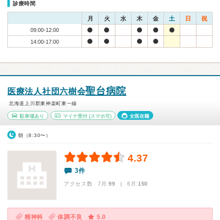
診療時間
月
火
水
木
金
土
日
祝
09:00-12:00
14:00-17:00
聖台病院
医療法人社団六樹会
北海道上川郡東神楽町東一線
駐車場あり
マイナ受付
(スマホ可)
女医在籍
朝（8:30〜）
4.37
3件
アクセス数 7月:
99
| 6月:
150
精神科
体調不良
5.0