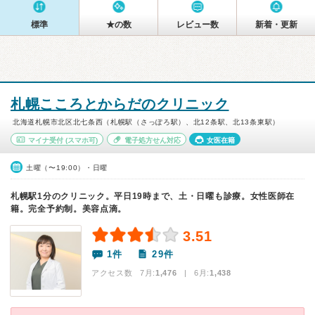
標準
★の数
レビュー数
新着・更新
札幌こころとからだのクリニック
北海道札幌市北区北七条西（札幌駅（さっぽろ駅）、北12条駅、北13条東駅）
マイナ受付
(スマホ可)
電子処方せん対応
女医在籍
土曜（〜19:00）・日曜
札幌駅1分のクリニック。平日19時まで、土・日曜も診療。女性医師在
籍。完全予約制。美容点滴。
3.51
1件
29件
アクセス数 7月:
1,476
| 6月:
1,438