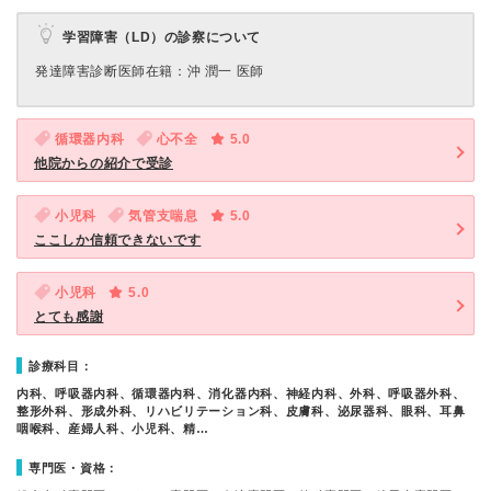
学習障害（LD）の診察について
発達障害診断医師在籍：沖 潤一 医師
循環器内科
心不全
5.0
他院からの紹介で受診
小児科
気管支喘息
5.0
ここしか信頼できないです
小児科
5.0
とても感謝
診療科目：
内科、呼吸器内科、循環器内科、消化器内科、神経内科、外科、呼吸器外科、
整形外科、形成外科、リハビリテーション科、皮膚科、泌尿器科、眼科、耳鼻
咽喉科、産婦人科、小児科、精…
専門医・資格：