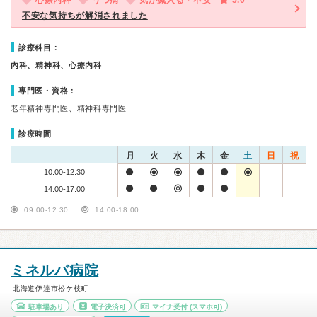
心療内科
うつ病
気が滅入る・不安
5.0
不安な気持ちが解消されました
診療科目：
内科、精神科、心療内科
専門医・資格：
老年精神専門医、精神科専門医
診療時間
月
火
水
木
金
土
日
祝
10:00-12:30
14:00-17:00
09:00-12:30
14:00-18:00
ミネルバ病院
北海道伊達市松ケ枝町
駐車場あり
電子決済可
マイナ受付
(スマホ可)