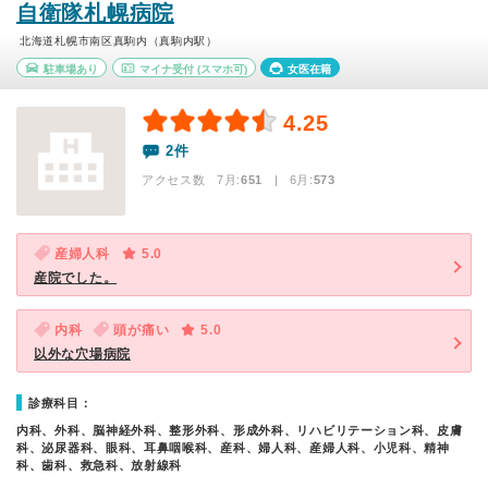
自衛隊札幌病院
北海道札幌市南区真駒内（真駒内駅）
駐車場あり
マイナ受付
(スマホ可)
女医在籍
4.25
2件
アクセス数 7月:
651
| 6月:
573
産婦人科
5.0
産院でした。
内科
頭が痛い
5.0
以外な穴場病院
診療科目：
内科、外科、脳神経外科、整形外科、形成外科、リハビリテーション科、皮膚
科、泌尿器科、眼科、耳鼻咽喉科、産科、婦人科、産婦人科、小児科、精神
科、歯科、救急科、放射線科