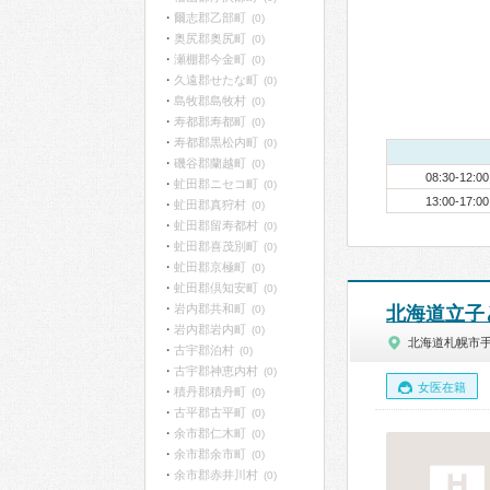
爾志郡乙部町
(0)
奥尻郡奥尻町
(0)
瀬棚郡今金町
(0)
久遠郡せたな町
(0)
島牧郡島牧村
(0)
寿都郡寿都町
(0)
寿都郡黒松内町
(0)
磯谷郡蘭越町
(0)
08:30-12:00
虻田郡ニセコ町
(0)
13:00-17:00
虻田郡真狩村
(0)
虻田郡留寿都村
(0)
虻田郡喜茂別町
(0)
虻田郡京極町
(0)
虻田郡倶知安町
(0)
岩内郡共和町
(0)
北海道立子
岩内郡岩内町
(0)
北海道札幌市
古宇郡泊村
(0)
古宇郡神恵内村
(0)
女医在籍
積丹郡積丹町
(0)
古平郡古平町
(0)
余市郡仁木町
(0)
余市郡余市町
(0)
余市郡赤井川村
(0)