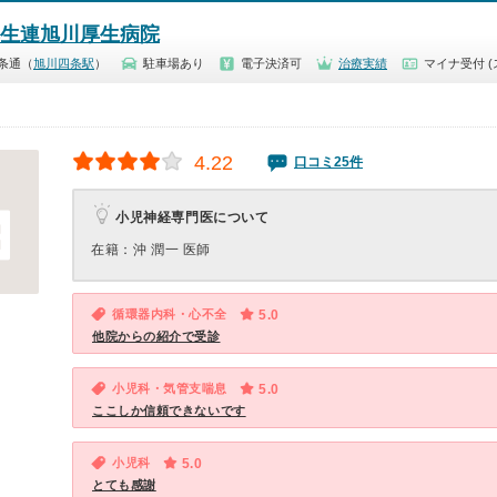
厚生連旭川厚生病院
条通（
旭川四条駅
）
駐車場あり
電子決済可
治療実績
マイナ受付 (
4.22
口コミ25件
小児神経専門医について
在籍：沖 潤一 医師
循環器内科・心不全
5.0
他院からの紹介で受診
小児科・気管支喘息
5.0
ここしか信頼できないです
小児科
5.0
とても感謝