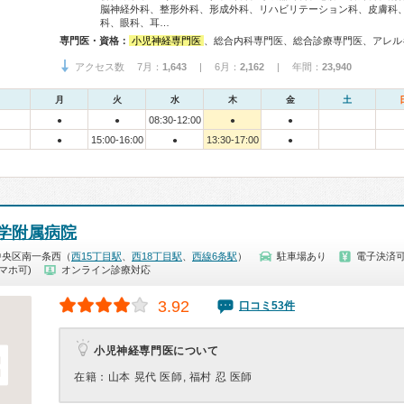
脳神経外科、整形外科、形成外科、リハビリテーション科、皮膚科
科、眼科、耳…
専門医・資格：
小児神経専門医
、総合内科専門医、総合診療専門医、アレルギー専門医、リウマチ専門医、感染症専門医、血液専門医、外科専門医、糖尿病専門医、内分泌代謝科専門医、呼吸器専門医、呼吸器外科専門医、気管支鏡専門医、循環器専門医、心臓血管外科専門医、消化器病専門医、消化器外科専門医、肝臓専門医、消化器内視鏡専門医、泌尿器科専門医、腎臓専門医、脳血管内治療専門医、神経内科専門医、脳神経外科専門医、てんかん専門医、整形外科専門医、手外科専門医、リハビリテーション科専門医、脊椎脊髄外科専門医、形成外科専門医、皮膚科専門医、眼科専門医、耳鼻咽喉科専門医、産婦人科専門医、婦人科腫瘍専門医、乳腺専門医、産科婦
アクセス数 7月：
1,643
| 6月：
2,162
| 年間：
23,940
月
火
水
木
金
土
08:30-12:00
●
●
●
●
15:00-16:00
13:30-17:00
●
●
●
学附属病院
中央区南一条西（
西15丁目駅
、
西18丁目駅
、
西線6条駅
）
駐車場あり
電子決済
マホ可)
オンライン診療対応
3.92
口コミ53件
小児神経専門医について
在籍：山本 晃代 医師, 福村 忍 医師