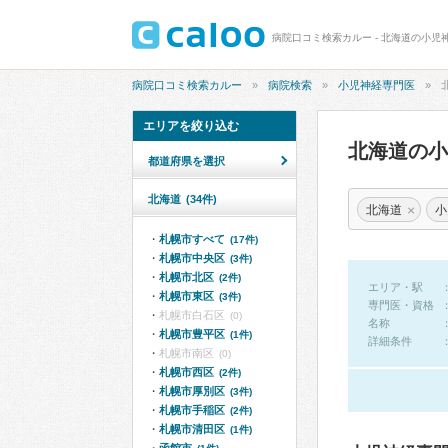
病院口コミ検索カルー - 北海道の小児
病院口コミ検索カルー
病院検索
小児神経専門医
エリアを絞り込む
北海道の
都道府県を選択
北海道
(34件)
×
北海道
小
札幌市すべて
(17件)
札幌市中央区
(3件)
札幌市北区
(2件)
エリア・駅
札幌市東区
(3件)
専門医・資格
札幌市白石区
(0)
名称
札幌市豊平区
(1件)
詳細条件
札幌市南区
(0)
札幌市西区
(2件)
札幌市厚別区
(3件)
札幌市手稲区
(2件)
札幌市清田区
(1件)