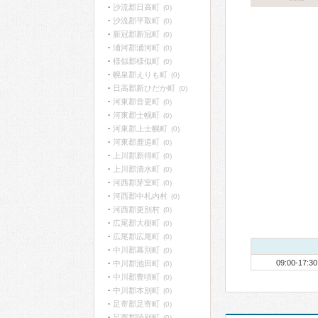
沙流郡日高町
(0)
沙流郡平取町
(0)
新冠郡新冠町
(0)
浦河郡浦河町
(0)
様似郡様似町
(0)
幌泉郡えりも町
(0)
日高郡新ひだか町
(0)
河東郡音更町
(0)
河東郡士幌町
(0)
河東郡上士幌町
(0)
河東郡鹿追町
(0)
上川郡新得町
(0)
上川郡清水町
(0)
河西郡芽室町
(0)
河西郡中札内村
(0)
河西郡更別村
(0)
広尾郡大樹町
(0)
広尾郡広尾町
(0)
中川郡幕別町
(0)
09:00-17:30
中川郡池田町
(0)
中川郡豊頃町
(0)
中川郡本別町
(0)
足寄郡足寄町
(0)
足寄郡陸別町
(0)