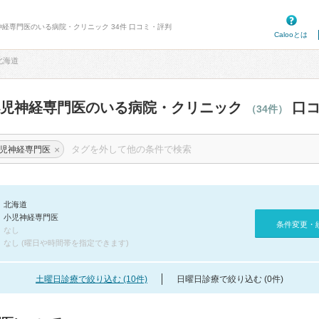
神経専門医のいる病院・クリニック 34件 口コミ・評判
Calooとは
北海道
小児神経専門医のいる病院・クリニック
口コ
（34件）
×
児神経専門医
北海道
小児神経専門医
条件変更・
なし
なし (曜日や時間帯を指定できます)
土曜日診療で絞り込む (10件)
日曜日診療で絞り込む (0件)