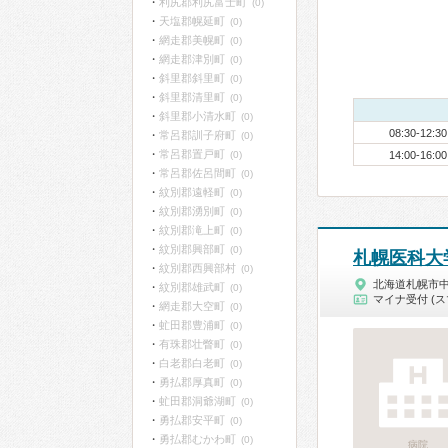
利尻郡利尻富士町
(0)
天塩郡幌延町
(0)
網走郡美幌町
(0)
網走郡津別町
(0)
斜里郡斜里町
(0)
斜里郡清里町
(0)
斜里郡小清水町
(0)
08:30-12:30
常呂郡訓子府町
(0)
常呂郡置戸町
(0)
14:00-16:00
常呂郡佐呂間町
(0)
紋別郡遠軽町
(0)
紋別郡湧別町
(0)
紋別郡滝上町
(0)
紋別郡興部町
(0)
札幌医科大
紋別郡西興部村
(0)
北海道札幌市
紋別郡雄武町
(0)
マイナ受付 (ス
網走郡大空町
(0)
虻田郡豊浦町
(0)
有珠郡壮瞥町
(0)
白老郡白老町
(0)
勇払郡厚真町
(0)
虻田郡洞爺湖町
(0)
勇払郡安平町
(0)
勇払郡むかわ町
(0)
病院