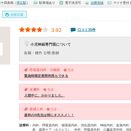
西十四条南（
帯広駅
）
駐車場あり
電子決済可
治療実績
マイナ受付 
女医在籍
3.92
口コミ35件
小児神経専門医について
在籍：植竹 公明 医師
呼吸器内科・川崎病
5.0
緊急時限定夜間利用もできる
皮膚科
5.0
入院中に、かかりました。
産婦人科
5.0
産科のH先生は特にオススメ！！
診療科：
内科、呼吸器内科、循環器内科、消化器内科、神経内科、血液内科
析、緩和ケア（ホスピス）、外科、呼吸器外科、心臓血管外科、消