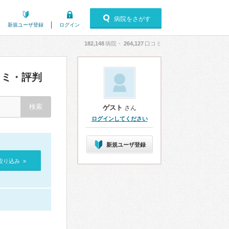
病院をさがす
新規ユーザ登録
ログイン
182,148
病院・
264,127
口コミ
ミ・評判
ゲスト
さん
ログインしてください
新規ユーザ登録
絞り込み »