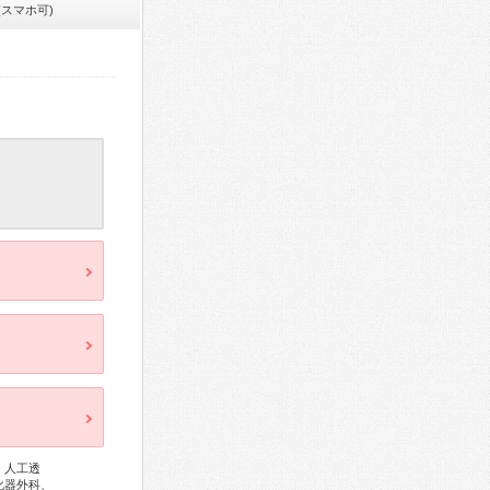
(スマホ可)
、人工透
化器外科、