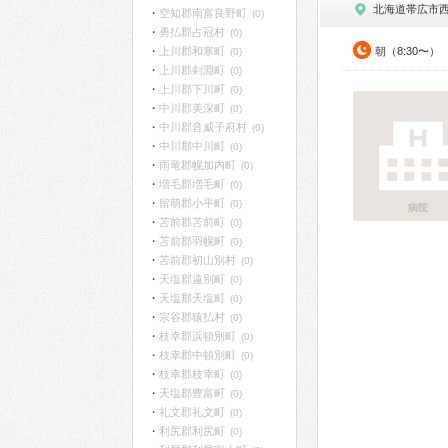
北海道帯広市
空知郡南富良野町
(0)
勇払郡占冠村
(0)
上川郡和寒町
朝（8:30〜）
(0)
上川郡剣淵町
(0)
上川郡下川町
(0)
中川郡美深町
(0)
中川郡音威子府村
(0)
中川郡中川町
(0)
雨竜郡幌加内町
(0)
増毛郡増毛町
(0)
留萌郡小平町
(0)
病院
苫前郡苫前町
(0)
苫前郡羽幌町
(0)
苫前郡初山別村
(0)
天塩郡遠別町
(0)
天塩郡天塩町
(0)
宗谷郡猿払村
(0)
枝幸郡浜頓別町
(0)
枝幸郡中頓別町
(0)
枝幸郡枝幸町
(0)
天塩郡豊富町
(0)
礼文郡礼文町
(0)
利尻郡利尻町
(0)