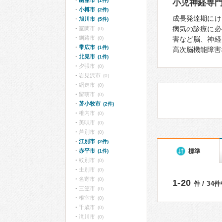
函館市
(1件)
小児神経専
小樽市
(2件)
成長発達期にけ
旭川市
(5件)
病気の診療に必
室蘭市
(0)
釧路市
(0)
害など脳、神経
帯広市
(1件)
高次脳機能障害
北見市
(1件)
夕張市
(0)
岩見沢市
(0)
網走市
(0)
留萌市
(0)
苫小牧市
(2件)
稚内市
(0)
美唄市
(0)
芦別市
(0)
江別市
(2件)
標準
赤平市
(1件)
紋別市
(0)
士別市
(0)
名寄市
(0)
1-20
件 / 34
三笠市
(0)
根室市
(0)
千歳市
(0)
滝川市
(0)