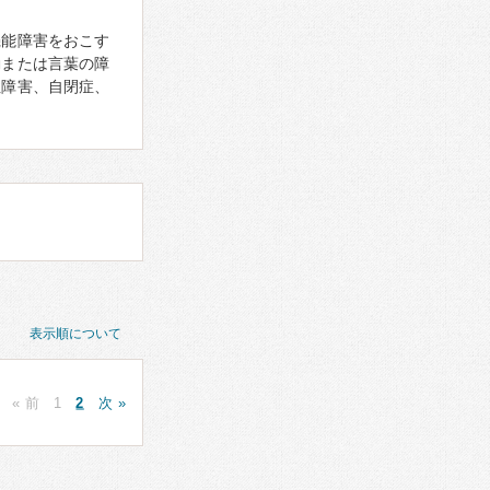
機能障害をおこす
動または言葉の障
性障害、自閉症、
表示順について
« 前
1
2
次 »