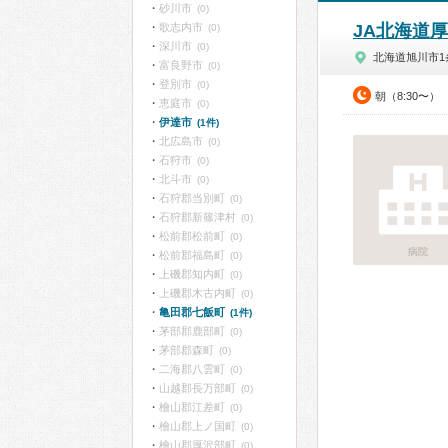
砂川市
(0)
歌志内市
JA北海道
(0)
深川市
(0)
北海道旭川市1
富良野市
(0)
登別市
(0)
朝（8:30〜）
恵庭市
(0)
伊達市
(1件)
北広島市
(0)
石狩市
(0)
北斗市
(0)
石狩郡当別町
(0)
石狩郡新篠津村
(0)
松前郡松前町
(0)
病院
松前郡福島町
(0)
上磯郡知内町
(0)
上磯郡木古内町
(0)
亀田郡七飯町
(1件)
茅部郡鹿部町
(0)
茅部郡森町
(0)
二海郡八雲町
(0)
山越郡長万部町
(0)
檜山郡江差町
(0)
檜山郡上ノ国町
(0)
檜山郡厚沢部町
(0)