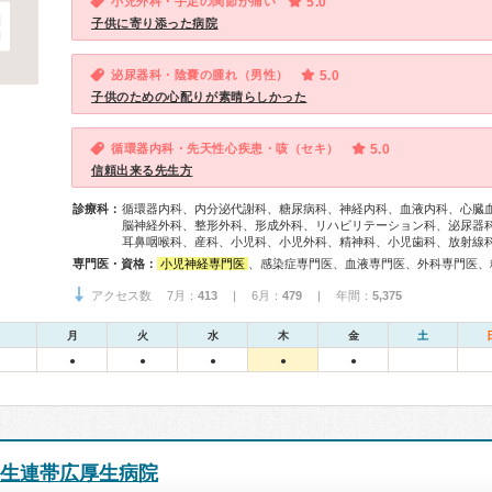
小児外科・手足の関節が痛い
5.0
子供に寄り添った病院
泌尿器科・陰嚢の腫れ（男性）
5.0
子供のための心配りが素晴らしかった
循環器内科・先天性心疾患・咳（セキ）
5.0
信頼出来る先生方
診療科：
循環器内科、内分泌代謝科、糖尿病科、神経内科、血液内科、心臓
脳神経外科、整形外科、形成外科、リハビリテーション科、泌尿器
耳鼻咽喉科、産科、小児科、小児外科、精神科、小児歯科、放射線
専門医・資格：
小児神経専門医
、感染症専門医、血液専門医、外科専門医、糖尿病専門医、内分泌代謝科専門医、循環器専門医、心臓血管外科専門医、消化器病専門医、消化器外科専門医、泌尿器科専門医、腎臓専門医、透析専門医、脳神経外科専門医、てんかん専門医、整形外科専門医、リハビリテーション科専門医、脊椎脊髄外科専門医、眼科専門医、耳鼻咽喉科専門医、産婦人科専門医、周産期(新生児)専門医、小児科専門医、小児外科
アクセス数 7月：
413
| 6月：
479
| 年間：
5,375
月
火
水
木
金
土
●
●
●
●
●
厚生連帯広厚生病院