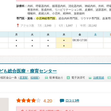
診療科：
内科、呼吸器内科、循環器内科、消化器内科、神経内科、外科、呼
整形外科、形成外科、リハビリテーション科、皮膚科、泌尿器科、
咽喉科、産婦人科、小児科、精神科、放射線科
専門医・資格：
小児神経専門医
、総合内科専門医、リウマチ専門医、血液専門医、外科専門医、糖尿病専門医、呼吸器専門医、呼吸器外科専門医、気管支鏡専門医、循環器専門医、高血圧専門医、消化器病専門医、消化器外科専門医、肝臓専門医、消化器内視鏡専門医、泌尿器科専門医、腎臓専門医、透析専門医、てんかん専門医、整形外科専門医、脊椎脊髄外科専門医、形成外科専門医、皮膚科専門医、眼科専門医、耳鼻咽喉科専門医、産婦人科専門医、婦人科腫瘍専門医、乳腺専門医、産科婦人科腹腔鏡技術認定医、女性ヘルスケア専門医、周産期(新生児)専門医、小
アクセス数 7月：
2,040
| 6月：
1,847
| 年間：
22,142
月
火
水
木
金
土
08:30-17:00
●
●
●
●
●
●
●
●
ども総合医療・療育センター
手稲区金山一条（
星置駅
、
稲穂駅
）
駐車場あり
電子決済可
治療実績
4.20
口コミ3件