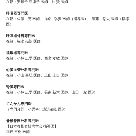
在籍：安孫子 亜津子 医師、辻 賢 医師
呼吸器専門医
在籍：佐藤 亮 医師、山崎 弘資 医師（指導医）、須藤 悠太 医師（指導
医）
呼吸器外科専門医
在籍：福永 亮朗 医師
循環器専門医
在籍：小林 広学 医師、西宮 孝敏 医師
心臓血管外科専門医
在籍：小山 基弘 医師、上山 圭史 医師
腎臓専門医
在籍：小林 広学 医師、長南 新太 医師、山田 一紀 医師
てんかん専門医
（専門分野：小児科）諏訪清隆 医師
脊椎脊髄外科専門医
【日本脊椎脊髄病学会 指導医】
加茂 裕樹 医師