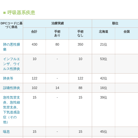
呼吸器系疾患
DPCコードに基
治療実績
順位
づく病名
合計
手術
手術
北海道
全国
あり
なし
肺の悪性腫
430
80
350
21位
瘍
インフルエ
10
-
10
53位
ンザ、ウイ
ルス性肺炎
肺炎等
122
-
122
42位
誤嚥性肺炎
102
14
88
16位
急性気管支
15
-
15
39位
炎、急性細
気管支炎、
下気道感染
症（その
他）
喘息
15
-
15
45位