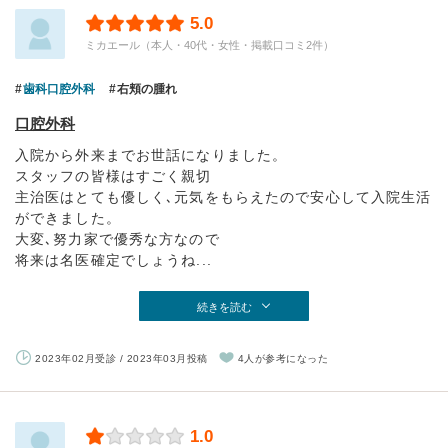
5.0
ミカエール（本人・40代・女性・掲載口コミ2件）
歯科口腔外科
右頬の腫れ
口腔外科
入院から外来までお世話になりました。
スタッフの皆様はすごく親切
主治医はとても優しく､元気をもらえたので安心して入院生活
ができました。
大変､努力家で優秀な方なので
将来は名医確定でしょうね...
続きを読む
2023年02月受診 / 2023年03月投稿
4人が参考になった
1.0