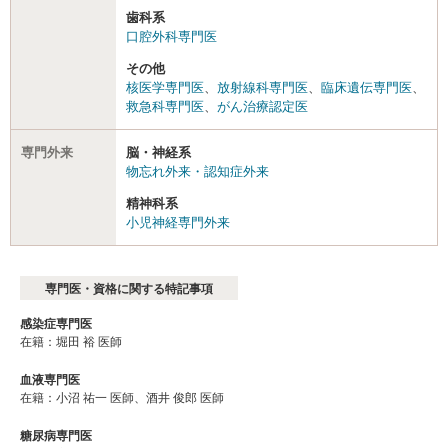
歯科系
口腔外科専門医
その他
核医学専門医
、
放射線科専門医
、
臨床遺伝専門医
、
救急科専門医
、
がん治療認定医
専門外来
脳・神経系
物忘れ外来・認知症外来
精神科系
小児神経専門外来
専門医・資格に関する特記事項
感染症専門医
在籍：堀⽥ 裕 医師
血液専門医
在籍：小沼 祐一 医師、酒井 俊郎 医師
糖尿病専門医