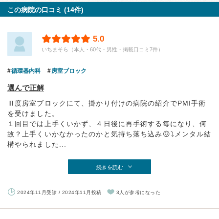
この病院の口コミ (14件)
5.0
いちまそら（本人・60代・男性・掲載口コミ7件）
循環器内科
房室ブロック
選んで正解
Ⅲ度房室ブロックにて、掛かり付けの病院の紹介でPMI手術
を受けました。
１回目では上手くいかず、４日後に再手術する毎になり、何
故？上手くいかなかったのかと気持ち落ち込み😖⤵️メンタル結
構やられました...
続きを読む
2024年11月受診 / 2024年11月投稿
3人が参考になった