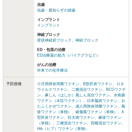
虫歯
虫歯・親知らずの抜歯
インプラント
インプラント
神経ブロック
星状神経節ブロック
、
神経ブロック
ED・包茎の治療
ED治療薬の処方（バイアグラなど）
がんの治療
外来での化学療法
予防接種
小児用肺炎球菌ワクチン
、
B型肝炎ワクチン
、
ロタ
ウイルスワクチン
、
二種混合ワクチン
、
BCGワクチ
ン
、
麻しん（はしか）風しん混合ワクチン
、
水疱瘡
ワクチン（水痘ワクチン）
、
日本脳炎ワクチン
、
お
たふくかぜワクチン
、
成人用肺炎球菌ワクチン
、
風
疹ワクチン（単独）
、
破傷風ワクチン（単独）
、
A
型肝炎ワクチン
、
狂犬病ワクチン
、
麻疹ワクチン
（単独）
、
三種混合ワクチン
、
四種混合ワクチン
、
Hib（ヒブ）ワクチン（単独）