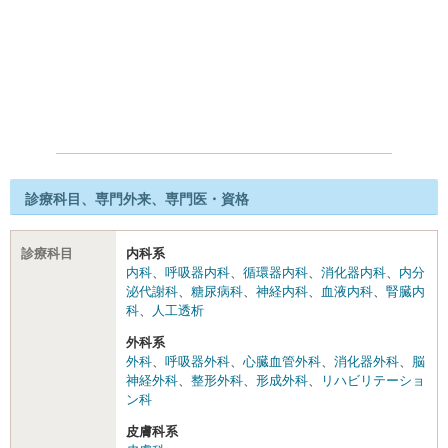
診療科目、専門外来、専門医・資格
診療科目
内科系
内科
、
呼吸器内科
、
循環器内科
、
消化器内科
、
内分
泌代謝科
、
糖尿病科
、
神経内科
、
血液内科
、
腎臓内
科
、
人工透析
外科系
外科
、
呼吸器外科
、
心臓血管外科
、
消化器外科
、
脳
神経外科
、
整形外科
、
形成外科
、
リハビリテーショ
ン科
皮膚科系