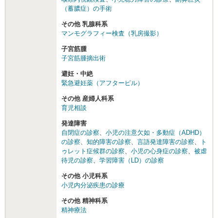
（蓄膿症）の手術
その他 乳腺科系
マンモグラフィー検査（乳房撮影）
子宮筋腫
子宮筋腫摘出術
避妊・中絶
緊急避妊薬（アフターピル）
その他 産婦人科系
育児相談
発達障害
自閉症の診察
、
小児の注意欠如・多動症（ADHD）
の診察
、
知的障害の診察
、
言語発達障害の診察
、
ト
ゥレット症候群の診察
、
小児の心身症の診察
、
被虐
待児の診察
、
学習障害（LD）の診察
その他 小児科系
小児内分泌疾患の診療
その他 精神科系
精神療法