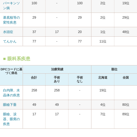
パーキンソ
100
-
100
2位
19位
ン病
基底核等の
29
-
29
2位
29位
変性疾患
水頭症
37
17
20
1位
48位
てんかん
77
-
77
11位
眼科系疾患
DPCコードに基
治療実績
順位
づく病名
合計
手術
手術
北海道
全国
あり
なし
白内障、水
258
258
-
19位
晶体の疾患
眼瞼下垂
49
49
-
4位
80位
眼瞼、涙
17
17
-
7位
89位
器、眼窩の
疾患