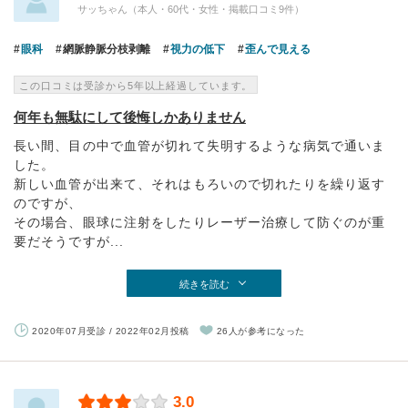
サッちゃん（本人・60代・女性・掲載口コミ9件）
眼科
網脈静脈分枝剥離
視力の低下
歪んで見える
この口コミは受診から5年以上経過しています。
何年も無駄にして後悔しかありません
長い間、目の中で血管が切れて失明するような病気で通いま
した。
新しい血管が出来て、それはもろいので切れたりを繰り返す
のですが、
その場合、眼球に注射をしたりレーザー治療して防ぐのが重
要だそうですが...
続きを読む
2020年07月受診 / 2022年02月投稿
26人が参考になった
3.0