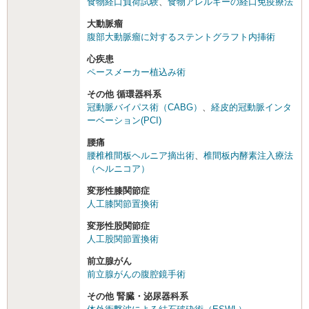
食物経口負荷試験
、
食物アレルギーの経口免疫療法
大動脈瘤
腹部大動脈瘤に対するステントグラフト内挿術
心疾患
ペースメーカー植込み術
その他 循環器科系
冠動脈バイパス術（CABG）
、
経皮的冠動脈インタ
ーベーション(PCI)
腰痛
腰椎椎間板ヘルニア摘出術
、
椎間板内酵素注入療法
（ヘルニコア）
変形性膝関節症
人工膝関節置換術
変形性股関節症
人工股関節置換術
前立腺がん
前立腺がんの腹腔鏡手術
その他 腎臓・泌尿器科系