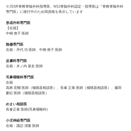
※JSSR脊椎脊髄外科指導医、NSJ脊髄外科認定・指導医は『脊椎脊髄外科
専門医』に移行中のため両資格を表示しています
形成外科専門医
【在籍】
中桐 僚子 医師
熱傷専門医
在籍：丹代 功 医師、中桐 僚子 医師
皮膚科専門医
在籍：木ノ内 基史 医師
耳鼻咽喉科専門医
在籍
高林 宏輔 医師（補聴器相談医）、長峯 正泰 医師（補聴器相談医）、藤田
豪紀 医師（補聴器相談医）
めまい相談医
長峯正泰 医師(耳鼻咽喉科)
小児神経専門医
在籍：諏訪 清隆 医師