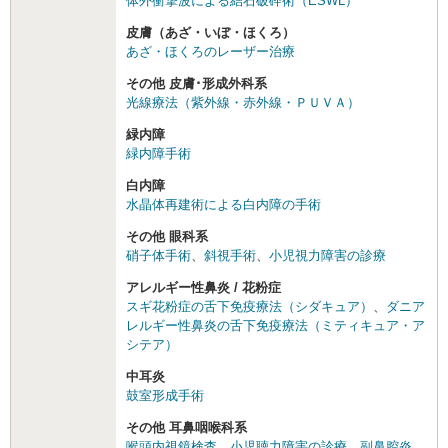
体外衝撃波による結石破砕術（ESWL）
皮膚（あざ・いぼ・ほくろ）
あざ・ほくろのレーザー治療
その他 皮膚･形成外科系
光線療法（紫外線・赤外線・ＰＵＶＡ）
緑内障
緑内障手術
白内障
水晶体再建術による白内障の手術
その他 眼科系
硝子体手術
、
斜視手術
、
小児視力障害の診療
アレルギー性鼻炎 / 花粉症
スギ花粉症の舌下免疫療法（シダキュア）
、
ダニア
レルギー性鼻炎の舌下免疫療法（ミティキュア・ア
シテア）
中耳炎
鼓室形成手術
その他 耳鼻咽喉科系
喉頭内視鏡検査
、
小児聴力障害の診療
、
副鼻腔炎