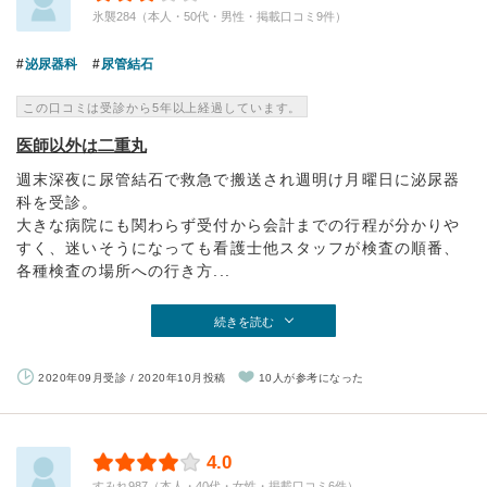
氷襲284（本人・50代・男性・掲載口コミ9件）
泌尿器科
尿管結石
この口コミは受診から5年以上経過しています。
医師以外は二重丸
週末深夜に尿管結石で救急で搬送され週明け月曜日に泌尿器
科を受診。
大きな病院にも関わらず受付から会計までの行程が分かりや
すく、迷いそうになっても看護士他スタッフが検査の順番、
各種検査の場所への行き方...
続きを読む
2020年09月受診 / 2020年10月投稿
10人が参考になった
4.0
すみれ987（本人・40代・女性・掲載口コミ6件）