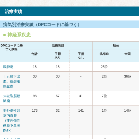
治療実績
病気別治療実績（DPCコードに基づく）
神経系疾患
DPCコードに基
治療実績
順位
づく病名
合計
手術
手術
北海道
全国
あり
なし
脳腫瘍
18
18
-
25位
くも膜下出
38
38
-
2位
36位
血、破裂脳
動脈瘤
未破裂脳動
98
57
41
7位
脈瘤
非外傷性頭
173
32
141
1位
14位
蓋内血腫
（非外傷性
硬膜下血腫
以外）