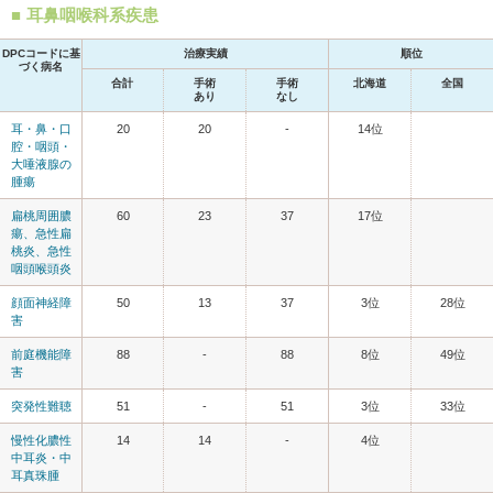
耳鼻咽喉科系疾患
DPCコードに基
治療実績
順位
づく病名
合計
手術
手術
北海道
全国
あり
なし
耳・鼻・口
20
20
-
14位
腔・咽頭・
大唾液腺の
腫瘍
扁桃周囲膿
60
23
37
17位
瘍、急性扁
桃炎、急性
咽頭喉頭炎
顔面神経障
50
13
37
3位
28位
害
前庭機能障
88
-
88
8位
49位
害
突発性難聴
51
-
51
3位
33位
慢性化膿性
14
14
-
4位
中耳炎・中
耳真珠腫