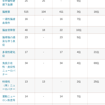
非外傷性硬
25
25
-
6位
膜下血腫
脳梗塞
515
104
411
3位
16位
一過性脳虚
16
-
16
7位
血発作
脳血管障害
40
18
22
10位
脳脊髄の感
23
-
23
5位
染を伴う炎
症
多発性硬化
17
-
17
4位
21位
症
免疫介在
34
-
34
4位
69位
性・炎症性
ニューロパ
チー
特発性
13
13
-
2位
25位
（単）ニュ
ーロパチー
運動ニュー
14
-
14
7位
ロン疾患等