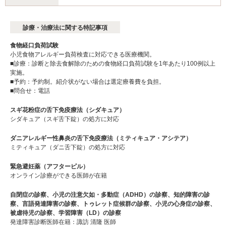
診療・治療法に関する特記事項
食物経口負荷試験
小児食物アレルギー負荷検査に対応できる医療機関。
■診療：診断と除去食解除のための食物経口負荷試験を1年あたり100例以上
実施。
■予約：予約制。紹介状がない場合は選定療養費を負担。
■問合せ：電話
スギ花粉症の舌下免疫療法（シダキュア）
シダキュア（スギ舌下錠）の処方に対応
ダニアレルギー性鼻炎の舌下免疫療法（ミティキュア・アシテア）
ミティキュア（ダニ舌下錠）の処方に対応
緊急避妊薬（アフターピル）
オンライン診療ができる医師が在籍
自閉症の診察、小児の注意欠如・多動症（ADHD）の診察、知的障害の診
察、言語発達障害の診察、トゥレット症候群の診察、小児の心身症の診察、
被虐待児の診察、学習障害（LD）の診察
発達障害診断医師在籍：諏訪 清隆 医師