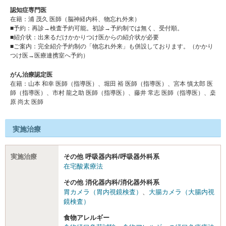
認知症専門医
在籍：浦 茂久 医師（脳神経内科、物忘れ外来）
■予約：再診→検査予約可能。初診→予約制では無く、受付順。
■紹介状：出来るだけかかりつけ医からの紹介状が必要
■ご案内：完全紹介予約制の「物忘れ外来」も併設しております。（かかり
つけ医→医療連携室へ予約）
がん治療認定医
在籍：⼭本 和幸 医師（指導医）、堀⽥ 裕 医師（指導医）、宮本 慎太郎 医
師（指導医）、市村 ⿓之助 医師（指導医）、藤井 常志 医師（指導医）、桒
原 尚太 医師
実施治療
実施治療
その他 呼吸器内科/呼吸器外科系
在宅酸素療法
その他 消化器内科/消化器外科系
胃カメラ（胃内視鏡検査）
、
大腸カメラ（大腸内視
鏡検査）
食物アレルギー