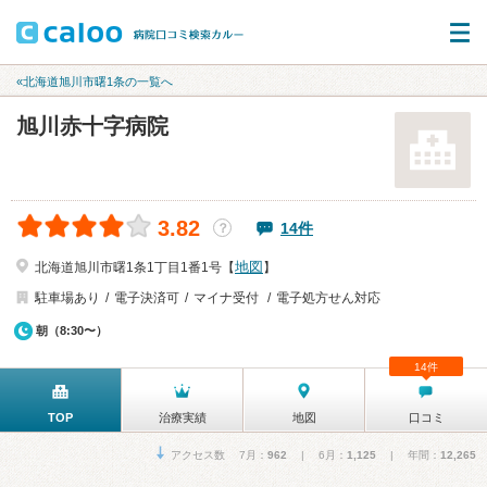
«北海道旭川市曙1条の一覧へ
旭川赤十字病院
3.82
14件
？
地図
北海道旭川市曙1条1丁目1番1号【
】
駐車場あり
電子決済可
マイナ受付
電子処方せん対応
朝（8:30〜）
14件
TOP
治療実績
地図
口コミ
アクセス数 7月：
962
| 6月：
1,125
| 年間：
12,265