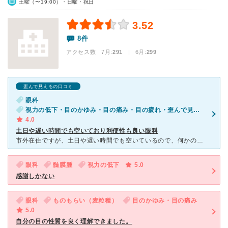
土曜（〜19:00）・日曜・祝日
3.52
8件
アクセス数 7月:
291
| 6月:
299
歪んで見えるの口コミ
眼科
視力の低下・目のかゆみ・目の痛み・目の疲れ・歪んで見える
4.0
土日や遅い時間でも空いており利便性も良い眼科
市外在住ですが、土日や遅い時間でも空いているので、何かの用事の序でに寄ることが可能なため、重宝しています。受付の対応も予約なしでも迅速で、気に入って使わせていただいています。 診察も丁寧で、症状
眼科
髄膜腫
視力の低下
5.0
感謝しかない
眼科
ものもらい（麦粒種）
目のかゆみ・目の痛み
5.0
自分の目の性質を良く理解できました。