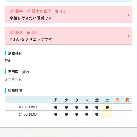
眼科
視力の低下
4.5
今後も行きたい眼科です
眼科
4.0
きれいなクリニックです
診療科目：
眼科
専門医・資格：
眼科専門医
診療時間
月
火
水
木
金
土
日
祝
09:00-13:00
14:00-18:00