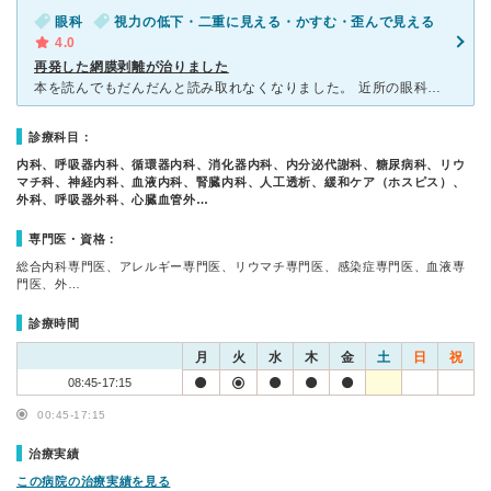
眼科
視力の低下・二重に見える・かすむ・歪んで見える
4.0
再発した網膜剥離が治りました
本を読んでもだんだんと読み取れなくなりました。 近所の眼科に行きましたところ、網膜剥離との事です。4年前にも 経験していたため、ショックでお先真っ暗です。 紹介状を頂き、急いで予約なしで受診をし
診療科目：
内科、呼吸器内科、循環器内科、消化器内科、内分泌代謝科、糖尿病科、リウ
マチ科、神経内科、血液内科、腎臓内科、人工透析、緩和ケア（ホスピス）、
外科、呼吸器外科、心臓血管外…
専門医・資格：
総合内科専門医、アレルギー専門医、リウマチ専門医、感染症専門医、血液専
門医、外…
診療時間
月
火
水
木
金
土
日
祝
08:45-17:15
00:45-17:15
治療実績
この病院の治療実績を見る