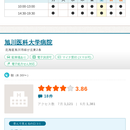
10:00-13:00
14:30-19:30
旭川医科大学病院
北海道旭川市緑が丘東2条
駐車場あり
電子決済可
マイナ受付
(スマホ可)
電子処方せん対応
朝（8:30〜）
3.86
18件
アクセス数 7月:
1,121
| 6月:
1,381
歪んで見えるの口コミ