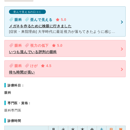
歪んで見えるの口コミ
眼科
歪んで見える
5.0
メガネを作るために検眼に行きました
[症状・来院理由] 大学時代に最近視力が落ちてきたように感じてきたのですが、メガネを作ったことがなかったので、まず眼科で検診し、診断書をもらってから眼鏡店の方に行こうと思いました。 [医師の診断・
眼科
視力の低下
5.0
いつも混んでいる評判の眼科
眼科
けが
4.5
待ち時間が長い
診療科目：
眼科
専門医・資格：
眼科専門医
診療時間
月
火
水
木
金
土
日
祝