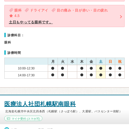
眼科
ドライアイ
目の痛み・目が赤い・目の疲れ
4.5
土日もやってる眼科です。
診療科目：
眼科
診療時間
月
火
水
木
金
土
日
祝
10:00-12:30
14:00-17:30
医療法人社団札幌駅南眼科
北海道札幌市中央区北四条西（札幌駅（さっぽろ駅）、大通駅、バスセンター前駅）
マイナ受付
(スマホ可)