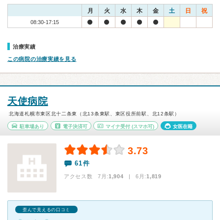
月
火
水
木
金
土
日
祝
08:30-17:15
治療実績
この病院の治療実績を見る
天使病院
北海道札幌市東区北十二条東（北13条東駅、東区役所前駅、北12条駅）
駐車場あり
電子決済可
マイナ受付
(スマホ可)
女医在籍
3.73
61件
アクセス数 7月:
1,904
| 6月:
1,819
歪んで見えるの口コミ