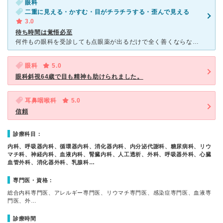
眼科
二重に見える・かすむ・目がチラチラする・歪んで見える
3.0
待ち時間は覚悟必至
何件もの眼科を受診しても点眼薬が出るだけで全く善くならない。 紹介状ないけど評判の良い医大の眼科を受診。 8時15分に受付し検査が10時50分、先生の診察が更に一時間後、そして別の検査が三種。全て
眼科
5.0
眼科斜視64歳で目も精神も助けられました。
耳鼻咽喉科
5.0
信頼
診療科目：
内科、呼吸器内科、循環器内科、消化器内科、内分泌代謝科、糖尿病科、リウ
マチ科、神経内科、血液内科、腎臓内科、人工透析、外科、呼吸器外科、心臓
血管外科、消化器外科、乳腺科…
専門医・資格：
総合内科専門医、アレルギー専門医、リウマチ専門医、感染症専門医、血液専
門医、外…
診療時間