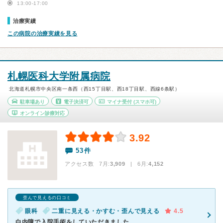
13:00-17:00
治療実績
この病院の治療実績を見る
札幌医科大学附属病院
北海道札幌市中央区南一条西（西15丁目駅、西18丁目駅、西線6条駅）
駐車場あり
電子決済可
マイナ受付
(スマホ可)
オンライン診療対応
3.92
53件
アクセス数 7月:
3,909
| 6月:
4,152
歪んで見えるの口コミ
眼科
二重に見える・かすむ・歪んで見える
4.5
白内障で入院手術をしていただきました。