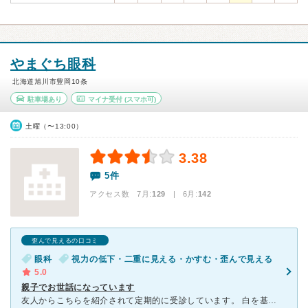
やまぐち眼科
北海道旭川市豊岡10条
駐車場あり
マイナ受付
(スマホ可)
土曜（〜13:00）
3.38
5件
アクセス数 7月:
129
| 6月:
142
歪んで見えるの口コミ
眼科
視力の低下・二重に見える・かすむ・歪んで見える
5.0
親子でお世話になっています
友人からこちらを紹介されて定期的に受診しています。 白を基調としたとてもキレイな病院です。 先生も優しく、スタッフの皆さんも笑顔で接して下さいます。 別の方が書かれているように、 私も視力