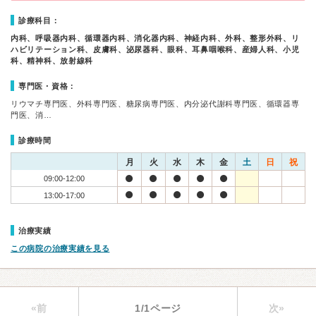
診療科目：
内科、呼吸器内科、循環器内科、消化器内科、神経内科、外科、整形外科、リ
ハビリテーション科、皮膚科、泌尿器科、眼科、耳鼻咽喉科、産婦人科、小児
科、精神科、放射線科
専門医・資格：
リウマチ専門医、外科専門医、糖尿病専門医、内分泌代謝科専門医、循環器専
門医、消…
診療時間
月
火
水
木
金
土
日
祝
09:00-12:00
13:00-17:00
治療実績
この病院の治療実績を見る
«前
1/1ページ
次»