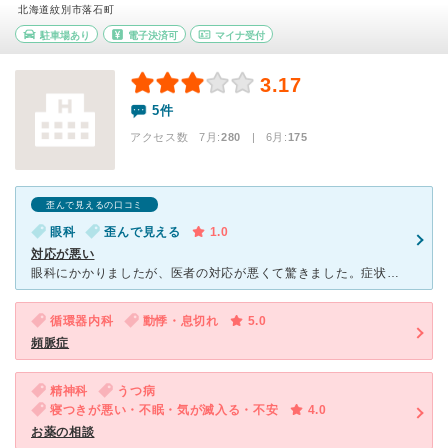
北海道紋別市落石町
駐車場あり
電子決済可
マイナ受付
3.17
5件
アクセス数 7月:
280
| 6月:
175
歪んで見えるの口コミ
眼科
歪んで見える
1.0
対応が悪い
眼科にかかりましたが、医者の対応が悪くて驚きました。症状があり、不安な気持ちを伝えても、大したことないという返事。詳しい検査を求めると、『違う病院で受けてもらって結構、そのかわり２度とこの病院にはかか
循環器内科
動悸・息切れ
5.0
頻脈症
精神科
うつ病
寝つきが悪い・不眠・気が滅入る・不安
4.0
お薬の相談