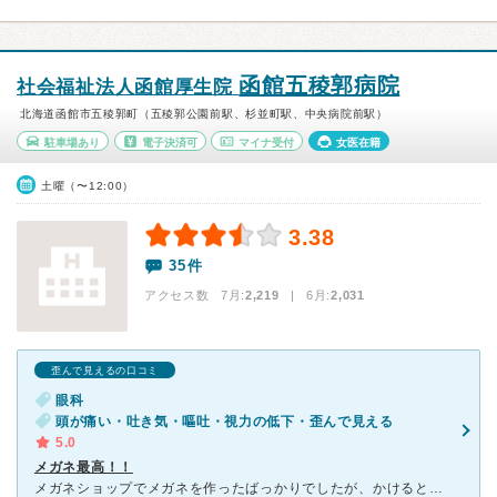
函館五稜郭病院
社会福祉法人函館厚生院
北海道函館市五稜郭町（五稜郭公園前駅、杉並町駅、中央病院前駅）
駐車場あり
電子決済可
マイナ受付
女医在籍
土曜（〜12:00）
3.38
35件
アクセス数 7月:
2,219
| 6月:
2,031
歪んで見えるの口コミ
眼科
頭が痛い・吐き気・嘔吐・視力の低下・歪んで見える
5.0
メガネ最高！！
メガネショップでメガネを作ったばっかりでしたが、かけると、物が歪んで見え、歩くとめまいを覚え、吐き気ましました。メガネショップに作り直しをお願いしましたが、ダメでした。 今度は、メガネ作りに失敗