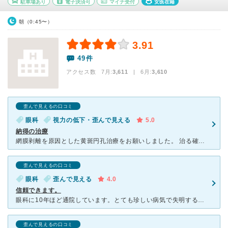
駐車場あり
電子決済可
マイナ受付
女医在籍
朝（0:45〜）
3.91
49件
アクセス数 7月:
3,611
| 6月:
3,610
歪んで見えるの口コミ
眼科
視力の低下・歪んで見える
5.0
納得の治療
網膜剥離を原因とした黄斑円孔治療をお願いしました。 治る確率は低いとの説明であったが、手術を依頼したところ快諾いただきました。 手術前には網膜の孔の原因や手術内容につき、丁寧な説明があり、素人でも
歪んで見えるの口コミ
眼科
歪んで見える
4.0
信頼できます。
眼科に10年ほど通院しています。とても珍しい病気で失明する可能性もあったのですが、親身になって治療してくださり大事に至りませんでした。少しでも不調を訴えた時の迅速な判断力による対応。感謝しています。
歪んで見えるの口コミ