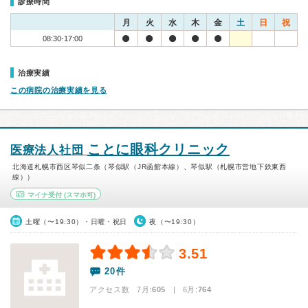
診療時間
月
火
水
木
金
土
日
祝
08:30-17:00
治療実績
この病院の治療実績を見る
ことに眼科クリニック
医療法人社団
北海道札幌市西区琴似二条（琴似駅（JR函館本線）、琴似駅（札幌市営地下鉄東西
線））
マイナ受付
(スマホ可)
土曜（〜19:30）・日曜・祝日
夜（〜19:30）
3.51
20件
アクセス数 7月:
605
| 6月:
764