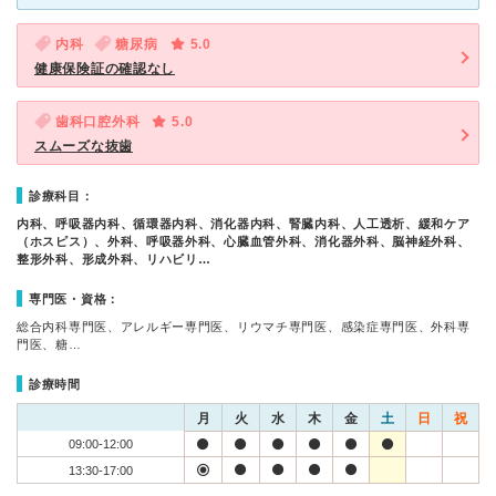
内科
糖尿病
5.0
健康保険証の確認なし
歯科口腔外科
5.0
スムーズな抜歯
診療科目：
内科、呼吸器内科、循環器内科、消化器内科、腎臓内科、人工透析、緩和ケア
（ホスピス）、外科、呼吸器外科、心臓血管外科、消化器外科、脳神経外科、
整形外科、形成外科、リハビリ…
専門医・資格：
総合内科専門医、アレルギー専門医、リウマチ専門医、感染症専門医、外科専
門医、糖…
診療時間
月
火
水
木
金
土
日
祝
09:00-12:00
13:30-17:00