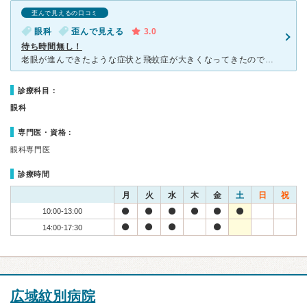
歪んで見えるの口コミ
眼科
歪んで見える
3.0
待ち時間無し！
老眼が進んできたような症状と飛蚊症が大きくなってきたので眼科を探した時、通っている皮膚科と同じ建物内にあったのでこちらを受診しました。 予約システムはなかったので直接行きましたが、患者さんが1人居た
診療科目：
眼科
専門医・資格：
眼科専門医
診療時間
月
火
水
木
金
土
日
祝
10:00-13:00
14:00-17:30
広域紋別病院