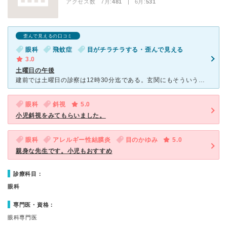
アクセス数 7月:
481
| 6月:
531
歪んで見えるの口コミ
眼科
飛蚊症
目がチラチラする・歪んで見える
3.0
土曜日の午後
建前では土曜日の診察は12時30分迄である。玄関にもそういう表示だ。 しかし、実際にはどういう基準か分からないが、再診の場合は13時以降の予約も取れるようだ。 今日は予約が13時だったが、前に一人
眼科
斜視
5.0
小児斜視をみてもらいました。
眼科
アレルギー性結膜炎
目のかゆみ
5.0
親身な先生です。小児もおすすめ
診療科目：
眼科
専門医・資格：
眼科専門医