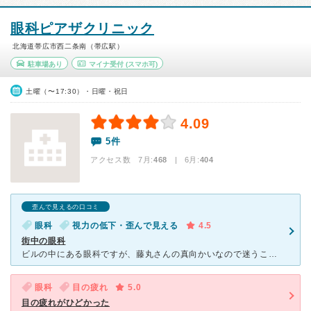
眼科ピアザクリニック
北海道帯広市西二条南（帯広駅）
駐車場あり
マイナ受付
(スマホ可)
土曜（〜17:30）・日曜・祝日
4.09
5件
アクセス数 7月:
468
| 6月:
404
歪んで見えるの口コミ
眼科
視力の低下・歪んで見える
4.5
街中の眼科
ビルの中にある眼科ですが、藤丸さんの真向かいなので迷うことなく辿り着けました。 電話してから向かいましたが、女性の受付の方が明るく丁寧に対応して下さいました。 綺麗で広く明るい待ち合いです。
眼科
目の疲れ
5.0
目の疲れがひどかった