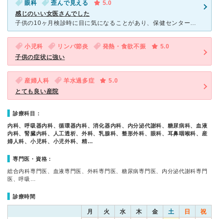
眼科
歪んで見える
5.0
感じのいい女医さんでした
子供の10ヶ月検診時に目に気になることがあり、保健センターから紹介状を書いてもらい、こちらへ受診しました。 こちらへ行く前に違う病院に紹介状を書いてもらったのですが子供、ましてや乳児の目は見れないと
小児科
リンパ節炎
発熱・食欲不振
5.0
子供の症状に強い
産婦人科
羊水過多症
5.0
とても良い産院
診療科目：
内科、呼吸器内科、循環器内科、消化器内科、内分泌代謝科、糖尿病科、血液
内科、腎臓内科、人工透析、外科、乳腺科、整形外科、眼科、耳鼻咽喉科、産
婦人科、小児科、小児外科、精…
専門医・資格：
総合内科専門医、血液専門医、外科専門医、糖尿病専門医、内分泌代謝科専門
医、呼吸…
診療時間
月
火
水
木
金
土
日
祝