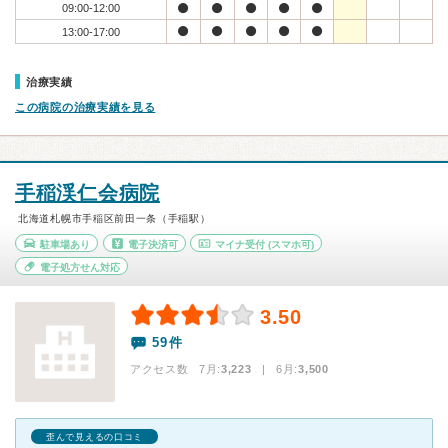
09:00-12:00
13:00-17:00
治療実績
この病院の治療実績を見る
手稲渓仁会病院
北海道札幌市手稲区前田一条（手稲駅）
駐車場あり
電子決済可
マイナ受付
(スマホ可)
電子処方せん対応
3.50
59件
アクセス数 7月:
3,223
| 6月:
3,500
歪んで見えるの口コミ