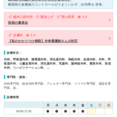
糖尿病の血糖値のコントロールがうまくいかず、白内障を 併発してしまいました。それまでかかっていた個人病院からの 紹介です。初めての入院初めての手術でかなり緊張していましたが 先生はじめ看護師さん
歯科口腔外科
親知らず
顎の異常
5.0
技術の最高位
皮膚科
5.0
【私のかかりつけ病院】外来看護師さんの対応
診療科目：
内科、呼吸器内科、循環器内科、消化器内科、神経内科、血液内科、外科、呼
吸器外科、心臓血管外科、消化器外科、乳腺科、脳神経外科、整形外科、形成
外科、リハビリテーション科、…
専門医・資格：
内科専門医、総合内科専門医、アレルギー専門医、リウマチ専門医、感染症専
門医、血…
診療時間
月
火
水
木
金
土
日
祝
09:00-17:30