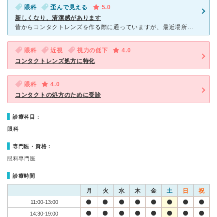
眼科
歪んで見える
5.0
新しくなり、清潔感があります
昔からコンタクトレンズを作る際に通っていますが、最近場所が変わり、新しくなったため、院内がとても綺麗です。受付をしてから流れ作業のように検査をどんどん回していくかんじで、終わると横のコンタクトレンズシ
眼科
近視
視力の低下
4.0
コンタクトレンズ処方に特化
眼科
4.0
コンタクトの処方のために受診
診療科目：
眼科
専門医・資格：
眼科専門医
診療時間
月
火
水
木
金
土
日
祝
11:00-13:00
14:30-19:00