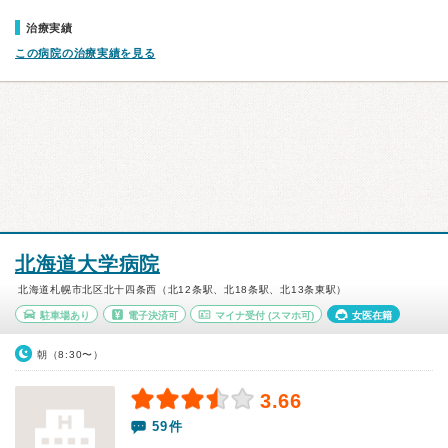
治療実績
この病院の治療実績を見る
北海道大学病院
北海道札幌市北区北十四条西（北12条駅、北18条駅、北13条東駅）
駐車場あり
電子決済可
マイナ受付
(スマホ可)
女医在籍
朝（8:30〜）
3.66
59件