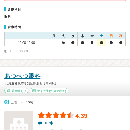
診療科目：
眼科
診療時間
月
火
水
木
金
土
日
祝
10:00-19:00
13:00-19:00
あつべつ眼科
北海道札幌市厚別区厚別西（厚別駅）
駐車場あり
マイナ受付
(スマホ可)
土曜（〜12:30）
4.39
10件