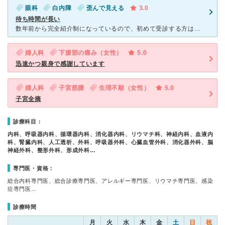
眼科
白内障
歪んで見える
3.0
待ち時間が長い
数年前から完全紹介制になっているので、初めて受診する方は他院からの紹介状がないと診ていただけません。 病院に行っても、近くのクリニックを紹介されるだけです。 祖母の白内障手術のため眼科に受診し
婦人科
下腹部の痛み（女性）
5.0
迅速かつ親身で感謝しています
婦人科
子宮筋腫
生理不順（女性）
5.0
子宮全摘
診療科目：
内科、呼吸器内科、循環器内科、消化器内科、リウマチ科、神経内科、血液内
科、腎臓内科、人工透析、外科、呼吸器外科、心臓血管外科、消化器外科、脳
神経外科、整形外科、形成外科…
専門医・資格：
総合内科専門医、総合診療専門医、アレルギー専門医、リウマチ専門医、感染
症専門医…
診療時間
月
火
水
木
金
土
日
祝