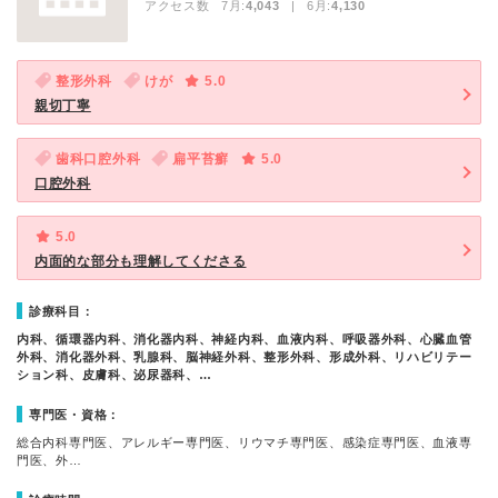
アクセス数 7月:
4,043
| 6月:
4,130
整形外科
けが
5.0
親切丁寧
歯科口腔外科
扁平苔癬
5.0
口腔外科
5.0
内面的な部分も理解してくださる
診療科目：
内科、循環器内科、消化器内科、神経内科、血液内科、呼吸器外科、心臓血管
外科、消化器外科、乳腺科、脳神経外科、整形外科、形成外科、リハビリテー
ション科、皮膚科、泌尿器科、…
専門医・資格：
総合内科専門医、アレルギー専門医、リウマチ専門医、感染症専門医、血液専
門医、外…