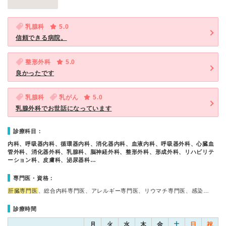
乳腺科
5.0
信頼できる病院。
整形外科
5.0
良かったです
乳腺科
乳がん
5.0
乳腺外科でお世話になっています
診療科目：
内科、呼吸器内科、循環器内科、消化器内科、血液内科、呼吸器外科、心臓血
管外科、消化器外科、乳腺科、脳神経外科、整形外科、形成外科、リハビリテ
ーション科、皮膚科、泌尿器科…
専門医・資格：
肝臓専門医
、総合内科専門医、アレルギー専門医、リウマチ専門医、感染…
診療時間
月
火
水
木
金
土
日
祝