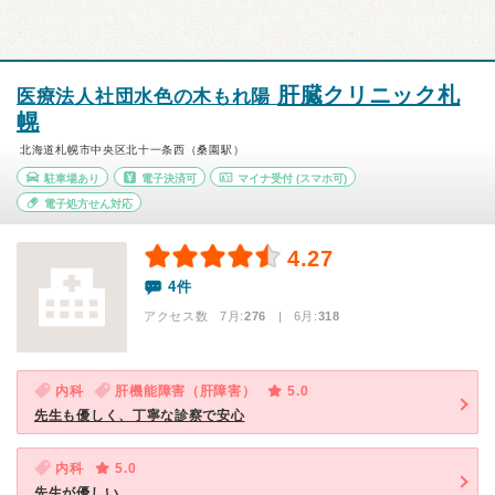
肝臓クリニック札
医療法人社団水色の木もれ陽
幌
北海道札幌市中央区北十一条西（桑園駅）
駐車場あり
電子決済可
マイナ受付
(スマホ可)
電子処方せん対応
4.27
4件
アクセス数 7月:
276
| 6月:
318
内科
肝機能障害（肝障害）
5.0
先生も優しく、丁寧な診察で安心
内科
5.0
先生が優しい