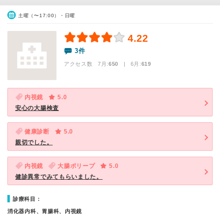
土曜（〜17:00）・日曜
4.22
3件
アクセス数 7月:
650
| 6月:
619
内視鏡
5.0
安心の大腸検査
健康診断
5.0
親切でした。
内視鏡
大腸ポリープ
5.0
健診異常でみてもらいました。
診療科目：
消化器内科、胃腸科、内視鏡