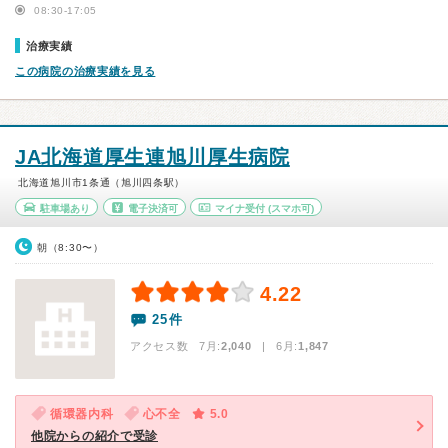
08:30-17:05
治療実績
この病院の治療実績を見る
JA北海道厚生連旭川厚生病院
北海道旭川市1条通（旭川四条駅）
駐車場あり
電子決済可
マイナ受付
(スマホ可)
朝（8:30〜）
4.22
25件
アクセス数 7月:
2,040
| 6月:
1,847
循環器内科
心不全
5.0
他院からの紹介で受診