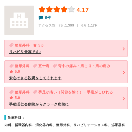
4.17
8件
アクセス数 7月:
1,399
| 6月:
1,179
整形外科
5.0
リハビリ最高です♪
整形外科
五十肩
背中の痛み・肩こり・肩の痛み
5.0
安心できる説明をしてくれます
整形外科
手足が痛い（関節を除く）・手足がしびれる
5.0
手稲渓仁会病院からクラーク病院に
診療科目：
内科、循環器内科、消化器内科、整形外科、リハビリテーション科、泌尿器科