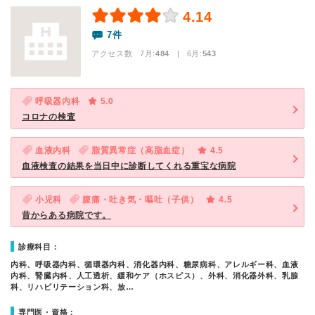
4.14
7件
アクセス数 7月:
484
| 6月:
543
呼吸器内科
5.0
コロナの検査
血液内科
脂質異常症（高脂血症）
4.5
血液検査の結果を当日中に診断してくれる重宝な病院
小児科
腹痛・吐き気・嘔吐（子供）
4.5
昔からある病院です。
診療科目：
内科、呼吸器内科、循環器内科、消化器内科、糖尿病科、アレルギー科、血液
内科、腎臓内科、人工透析、緩和ケア（ホスピス）、外科、消化器外科、乳腺
科、リハビリテーション科、放…
専門医・資格：