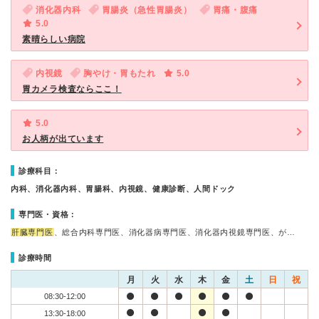
消化器内科
胃腸炎（急性胃腸炎）
胃痛・腹痛
5.0
素晴らしい病院
内視鏡
胸やけ・胃もたれ
5.0
胃カメラ検査ならここ！
5.0
お人柄が出ています
診療科目：
内科、消化器内科、胃腸科、内視鏡、健康診断、人間ドック
専門医・資格：
肝臓専門医
、総合内科専門医、消化器病専門医、消化器内視鏡専門医、が…
診療時間
月
火
水
木
金
土
日
祝
08:30-12:00
13:30-18:00