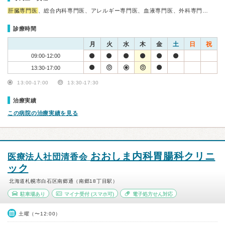
肝臓専門医
、総合内科専門医、アレルギー専門医、血液専門医、外科専門…
診療時間
月
火
水
木
金
土
日
祝
09:00-12:00
13:30-17:00
13:00-17:00
13:30-17:30
治療実績
この病院の治療実績を見る
おおしま内科胃腸科クリニ
医療法人社団清香会
ック
北海道札幌市白石区南郷通（南郷18丁目駅）
駐車場あり
マイナ受付
(スマホ可)
電子処方せん対応
土曜（〜12:00）