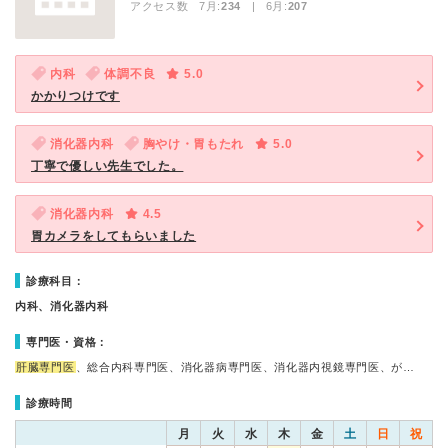
アクセス数 7月:
234
| 6月:
207
内科
体調不良
5.0
かかりつけです
消化器内科
胸やけ・胃もたれ
5.0
丁寧で優しい先生でした。
消化器内科
4.5
胃カメラをしてもらいました
診療科目：
内科、消化器内科
専門医・資格：
肝臓専門医
、総合内科専門医、消化器病専門医、消化器内視鏡専門医、が…
診療時間
月
火
水
木
金
土
日
祝