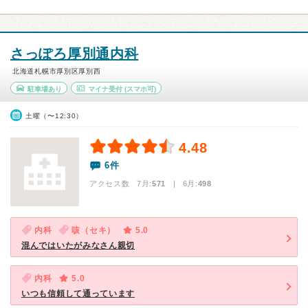
さっぽろ厚別通内科
北海道札幌市厚別区厚別西
駐車場あり
マイナ受付
(スマホ可)
土曜（〜12:30）
4.48
6件
アクセス数 7月:
571
| 6月:
498
内科
咳（セキ）
5.0
混んではいたがみなさん親切
内科
5.0
いつも信頼して通っています