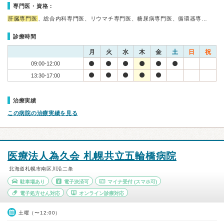
専門医・資格：
肝臓専門医
、総合内科専門医、リウマチ専門医、糖尿病専門医、循環器専…
診療時間
月
火
水
木
金
土
日
祝
09:00-12:00
13:30-17:00
治療実績
この病院の治療実績を見る
医療法人為久会 札幌共立五輪橋病院
北海道札幌市南区川沿二条
駐車場あり
電子決済可
マイナ受付
(スマホ可)
電子処方せん対応
オンライン診療対応
土曜（〜12:00）