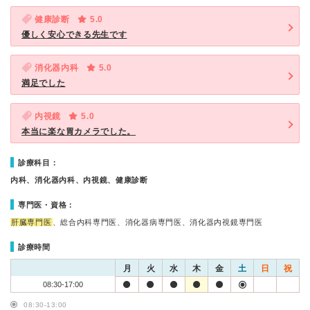
健康診断
5.0
優しく安心できる先生です
消化器内科
5.0
満足でした
内視鏡
5.0
本当に楽な胃カメラでした。
診療科目：
内科、消化器内科、内視鏡、健康診断
専門医・資格：
肝臓専門医
、総合内科専門医、消化器病専門医、消化器内視鏡専門医
診療時間
月
火
水
木
金
土
日
祝
08:30-17:00
08:30-13:00