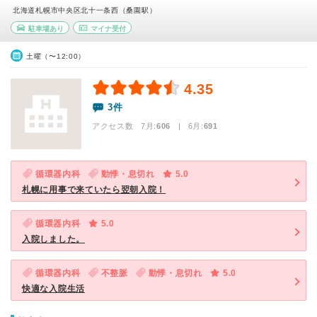
北海道札幌市中央区北十一条西（桑園駅）
駐車場あり
マイナ受付
土曜（〜12:00）
4.35
3件
アクセス数 7月:
606
| 6月:
691
循環器内科
動悸・息切れ
5.0
札幌に用事で来ていたら翌朝入院！
循環器内科
5.0
入院しました。
循環器内科
不整脈
動悸・息切れ
5.0
快適な入院生活