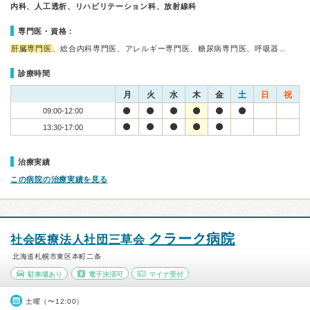
内科、人工透析、リハビリテーション科、放射線科
専門医・資格：
肝臓専門医
、総合内科専門医、アレルギー専門医、糖尿病専門医、呼吸器…
診療時間
月
火
水
木
金
土
日
祝
09:00-12:00
13:30-17:00
治療実績
この病院の治療実績を見る
クラーク病院
社会医療法人社団三草会
北海道札幌市東区本町二条
駐車場あり
電子決済可
マイナ受付
土曜（〜12:00）