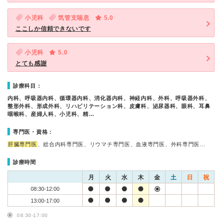
小児科
気管支喘息
5.0
ここしか信頼できないです
小児科
5.0
とても感謝
診療科目：
内科、呼吸器内科、循環器内科、消化器内科、神経内科、外科、呼吸器外科、
整形外科、形成外科、リハビリテーション科、皮膚科、泌尿器科、眼科、耳鼻
咽喉科、産婦人科、小児科、精…
専門医・資格：
肝臓専門医
、総合内科専門医、リウマチ専門医、血液専門医、外科専門医…
診療時間
月
火
水
木
金
土
日
祝
08:30-12:00
13:00-17:00
08:30-17:00