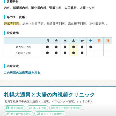
診療科目：
内科、循環器内科、消化器内科、腎臓内科、人工透析、人間ドック
専門医・資格：
肝臓専門医
、総合内科専門医、循環器専門医、高血圧専門医、消化器病専…
診療時間
月
火
水
木
金
土
日
祝
09:00-12:00
14:00-17:00
治療実績
この病院の治療実績を見る
札幌大通胃と大腸の内視鏡クリニック
北海道札幌市中央区大通西（大通駅、バスセンター前駅、すすきの駅）
電子決済可
ネット予約
マイナ受付
(スマホ可)
電子処方せん対応
オンライン診療対応