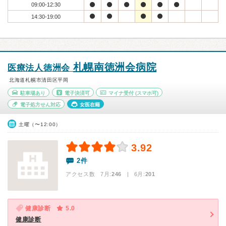
09:00-12:30
14:30-19:00
札幌南徳洲会病院
医療法人徳洲会
北海道札幌市清田区平岡
駐車場あり
電子決済可
マイナ受付
(スマホ可)
電子処方せん対応
女医在籍
土曜（〜12:00）
3.92
2件
アクセス数 7月:
246
| 6月:
201
健康診断
5.0
健康診断