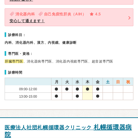
消化器内科
自己免疫性肝炎（AIH）
4.5
安心して通えます！
診療科目：
内科、消化器内科、漢方、内視鏡、健康診断
専門医・資格：
肝臓専門医
、消化器病専門医、消化器内視鏡専門医、超音波専門医
診療時間
月
火
水
木
金
土
日
祝
09:00-12:00
13:00-15:00
札幌循環器病
医療法人社団札幌循環器クリニック
院