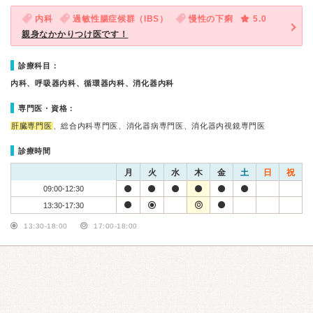
内科
過敏性腸症候群（IBS）
慢性の下痢
5.0
親身なかかりつけ医です！
診療科目：
内科、呼吸器内科、循環器内科、消化器内科
専門医・資格：
肝臓専門医
、総合内科専門医、消化器病専門医、消化器内視鏡専門医
診療時間
月
火
水
木
金
土
日
祝
09:00-12:30
13:30-17:30
13:30-18:00
17:00-18:00