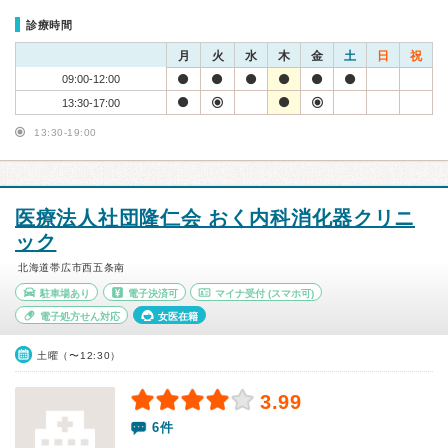
診療時間
月
火
水
木
金
土
日
祝
09:00-12:00
13:30-17:00
13:30-19:00
医療法人社団隆仁会 おく内科消化器クリニ
ック
北海道帯広市西五条南
駐車場あり
電子決済可
マイナ受付
(スマホ可)
電子処方せん対応
女医在籍
土曜（〜12:30）
3.99
6件