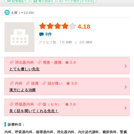
駐車場あり
電子決済可
マイナ受付
(スマホ可)
土曜（〜12:00）
4.18
8件
アクセス数 7月:
690
| 6月:
669
消化器内科
胃痛・腹痛
5.0
とても優しい先生
内科
頭痛
頭が痛い
5.0
漢方による治療
呼吸器内科
咳（セキ）
5.0
良く話を聞いてくれる先生！
診療科目：
内科、呼吸器内科、循環器内科、消化器内科、内分泌代謝科、糖尿病科、腎臓