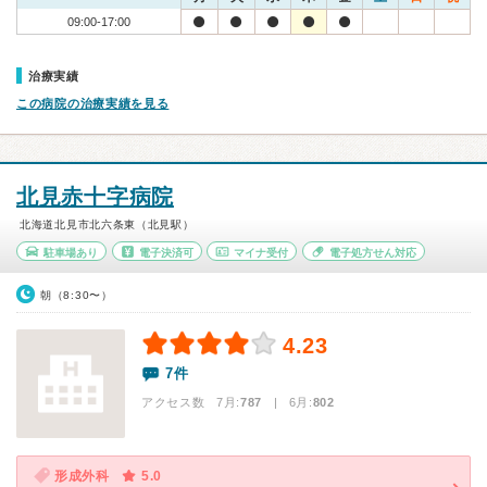
09:00-17:00
治療実績
この病院の治療実績を見る
北見赤十字病院
北海道北見市北六条東（北見駅）
駐車場あり
電子決済可
マイナ受付
電子処方せん対応
朝（8:30〜）
4.23
7件
アクセス数 7月:
787
| 6月:
802
形成外科
5.0