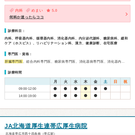
内科
めまい
5.0
何科か迷ったらココ
診療科目：
内科、呼吸器内科、循環器内科、消化器内科、内分泌代謝科、糖尿病科、緩和
ケア（ホスピス）、リハビリテーション科、漢方、健康診断、在宅医療
専門医・資格：
肝臓専門医
、総合内科専門医、糖尿病専門医、消化器病専門医、消化器内…
診療時間
月
火
水
木
金
土
日
祝
09:00-12:00
14:00-19:00
JA北海道厚生連帯広厚生病院
北海道帯広市西十四条南（帯広駅）