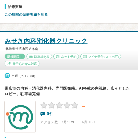
治療実績
この病院の治療実績を見る
みせき内科消化器クリニック
北海道帯広市西八条南
新規開院！
駐車場あり
ネット予約
マイナ受付
(スマホ可)
電子処方せん対応
土曜（〜12:00）
帯広市の内科・消化器内科。専門医在籍。AI搭載の内視鏡。広々とした
ロビー。駐車場完備
－
0件
アクセス数 7月:
179
| 6月:
169