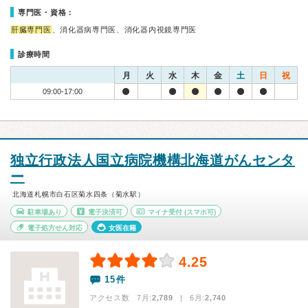
専門医・資格：
肝臓専門医
、消化器病専門医、消化器内視鏡専門医
診療時間
月
火
水
木
金
土
日
祝
09:00-17:00
独立行政法人国立病院機構北海道がんセンタ
ー
北海道札幌市白石区菊水四条（菊水駅）
駐車場あり
電子決済可
マイナ受付
(スマホ可)
電子処方せん対応
女医在籍
4.25
15件
アクセス数 7月:
2,789
| 6月:
2,740