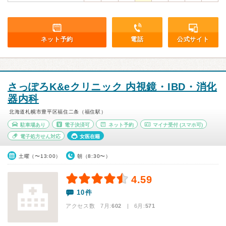
ネット予約
電話
公式サイト
さっぽろK&eクリニック 内視鏡・IBD・消化
器内科
北海道札幌市豊平区福住二条（福住駅）
駐車場あり
電子決済可
ネット予約
マイナ受付
(スマホ可)
電子処方せん対応
女医在籍
土曜（〜13:00）
朝（8:30〜）
4.59
10件
アクセス数 7月:
602
| 6月:
571