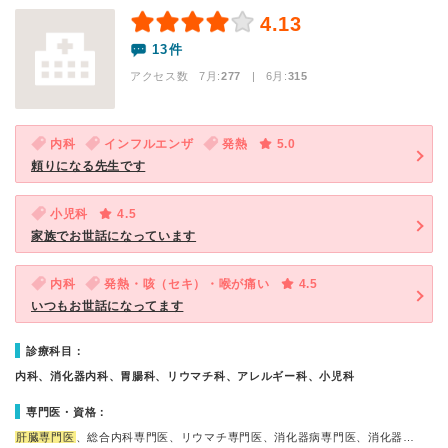
4.13
13件
アクセス数 7月:
277
| 6月:
315
内科
インフルエンザ
発熱
5.0
頼りになる先生です
小児科
4.5
家族でお世話になっています
内科
発熱・咳（セキ）・喉が痛い
4.5
いつもお世話になってます
診療科目：
内科、消化器内科、胃腸科、リウマチ科、アレルギー科、小児科
専門医・資格：
肝臓専門医
、総合内科専門医、リウマチ専門医、消化器病専門医、消化器…