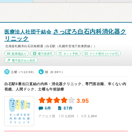
さっぽろ白石内科消化器ク
医療法人社団千結会
リニック
北海道札幌市白石区南郷通（白石駅（札幌市営地下鉄東西線））
駐車場あり
電子決済可
ネット予約
マイナ受付
(スマホ可)
電子処方せん対応
土曜（〜12:00）
朝（8:30〜）
白石駅6番出口直結の内科・消化器クリニック、専門医在籍、辛くない内
視鏡、人間ドック、土曜も午前診療
3.95
6件
87件
アクセス数 7月:
1,929
| 6月:
1,694