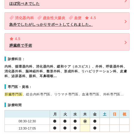
ほぼ完ぺきでした
消化器内科
虚血性大腸炎
血便
4.5
急外でしたがしっかりサポートしてくれました。
4.5
膵臓癌で手術
診療科目：
内科、循環器内科、消化器内科、緩和ケア（ホスピス）、外科、呼吸器外科、
消化器外科、脳神経外科、整形外科、形成外科、リハビリテーション科、皮膚
科、泌尿器科、眼科、耳鼻咽喉…
専門医・資格：
肝臓専門医
、総合内科専門医、リウマチ専門医、血液専門医、外科専門医…
診療時間
月
火
水
木
金
土
日
祝
08:30-12:30
13:30-17:05