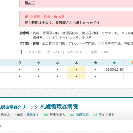
初めて
小児科・肺炎
4.5
待ち時間は少なく、看護師さんも優しかったです
診療科：
内科、呼吸器内科、循環器内科、消化器内科、リウマチ科、アレル
形外科、リハビリテーション科、小児科
専門医・資格：
アクセス数 7月：
623
| 6月：
616
| 年間：
6,141
月
火
水
木
金
土
09:00-12:30
●
●
●
●
●
●
●
●
●
●
札幌循環器病院
札幌循環器クリニック
中央区北十一条西（
桑園駅
）
駐車場あり
治療実績
マイナ受付
0）