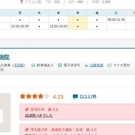
アクセス数 7月：
526
| 6月：
494
| 年間：
5,386
月
火
水
木
金
土
09:00-11:30
●
●
●
●
●
13:30-16:30
13:30-16:00
●
●
●
病院
北六条東（
北見駅
）
駐車場あり
電子決済可
治療実績
マイナ受付
対応
4.23
口コミ7件
形成外科
5.0
ほぼ完ぺきでした
消化器内科・虚血性大腸炎・血便
4.5