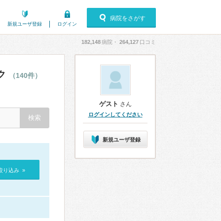
病院をさがす
新規ユーザ登録
ログイン
182,148
病院・
264,127
口コミ
ク
（140件）
ゲスト
さん
ログインしてください
新規ユーザ登録
絞り込み »