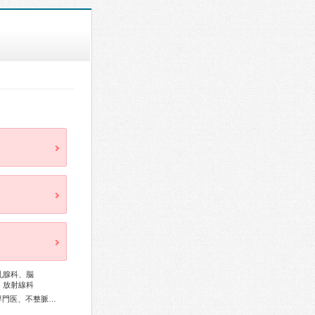
乳腺科、脳
、放射線科
総合内科専門医、外科専門医、循環器専門医、心臓血管外科専門医、不整脈専門医、消化器病専門医、泌尿器科専門医、脳血管内治療専門医、脳神経外科専門医、整形外科専門医、リハビリテーション科専門医、脊椎脊髄外科専門医、形成外科専門医、認知症専門医、麻酔科専門医、核医学専門医、放射線科専門医