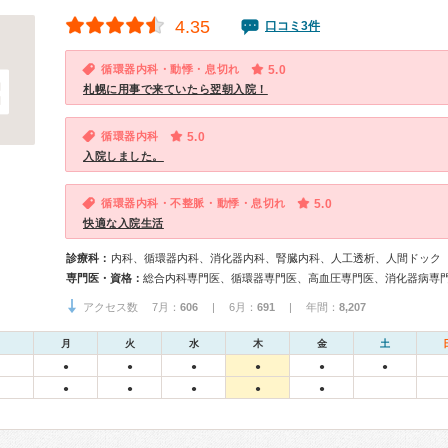
4.35
口コミ3件
循環器内科・動悸・息切れ
5.0
札幌に用事で来ていたら翌朝入院！
循環器内科
5.0
入院しました。
循環器内科・不整脈・動悸・息切れ
5.0
快適な入院生活
診療科：
内科、循環器内科、消化器内科、腎臓内科、人工透析、人間ドック
専門医・資格：
アクセス数 7月：
606
| 6月：
691
| 年間：
8,207
月
火
水
木
金
土
●
●
●
●
●
●
●
●
●
●
●