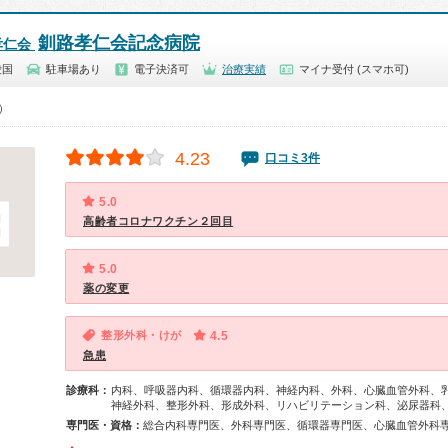
釧路孝仁会記念病院
孝仁会
愛国
駐車場あり
電子決済可
治療実績
マイナ受付 (スマホ可)
0）
4.23
口コミ3件
5.0
高齢者コロナワクチン２回目
5.0
薬の変更
整形外科・けが
4.5
急患
診療科：
内科、呼吸器内科、循環器内科、神経内科、外科、心臓血管外科、
神経外科、整形外科、形成外科、リハビリテーション科、泌尿器科
専門医・資格：