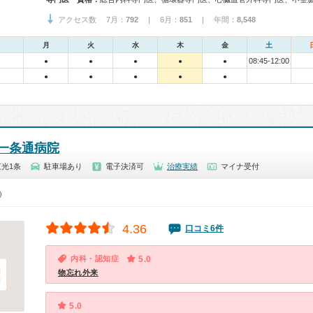
アクセス数 7月：
792
| 6月：
851
| 年間：
8,548
月
火
水
木
金
土
08:45-12:00
●
●
●
●
●
●
●
●
●
●
一条通病院
光1条
駐車場あり
電子決済可
治療実績
マイナ受付
0）
4.36
口コミ6件
内科・認知症
5.0
物忘れ外来
5.0