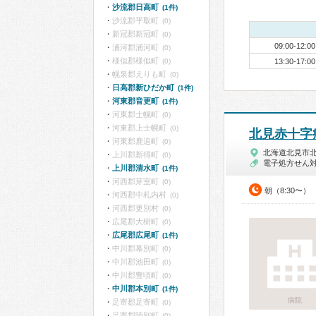
沙流郡日高町
(1件)
沙流郡平取町
(0)
新冠郡新冠町
(0)
09:00-12:00
浦河郡浦河町
(0)
様似郡様似町
(0)
13:30-17:00
幌泉郡えりも町
(0)
日高郡新ひだか町
(1件)
河東郡音更町
(1件)
河東郡士幌町
(0)
河東郡上士幌町
(0)
北見赤十字
河東郡鹿追町
(0)
北海道北見市
上川郡新得町
(0)
電子処方せん
上川郡清水町
(1件)
河西郡芽室町
(0)
朝（8:30〜）
河西郡中札内村
(0)
河西郡更別村
(0)
広尾郡大樹町
(0)
広尾郡広尾町
(1件)
中川郡幕別町
(0)
中川郡池田町
(0)
中川郡豊頃町
(0)
中川郡本別町
(1件)
病院
足寄郡足寄町
(0)
足寄郡陸別町
(0)