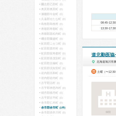
爾志郡乙部町
(0)
奥尻郡奥尻町
(0)
瀬棚郡今金町
(0)
久遠郡せたな町
(0)
08:45-12:30
島牧郡島牧村
(0)
13:30-17:30
寿都郡寿都町
(0)
寿都郡黒松内町
(0)
磯谷郡蘭越町
(0)
虻田郡ニセコ町
(0)
虻田郡真狩村
(0)
虻田郡留寿都村
(0)
道北勤医協
虻田郡喜茂別町
(0)
北海道旭川市東
虻田郡京極町
(0)
虻田郡倶知安町
(0)
土曜（〜12:3
岩内郡共和町
(0)
岩内郡岩内町
(0)
古宇郡泊村
(0)
古宇郡神恵内村
(0)
積丹郡積丹町
(0)
古平郡古平町
(0)
余市郡仁木町
(0)
余市郡余市町
(1件)
病院
余市郡赤井川村
(0)