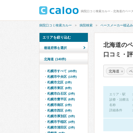
病院口コミ検索カルー - 北海道のペー
病院口コミ検索カルー
病院検索
ペースメーカー植込み
エリアを絞り込む
北海道の
都道府県を選択
口コミ・評
北海道
(140件)
×
北海道
ペ
札幌市すべて
(49件)
札幌市中央区
(15件)
札幌市北区
(2件)
札幌市東区
(8件)
札幌市白石区
(2件)
エリア・駅
札幌市豊平区
(6件)
診療・治療法
札幌市南区
名称
(2件)
詳細条件
札幌市西区
(5件)
札幌市厚別区
(3件)
札幌市手稲区
(4件)
札幌市清田区
(2件)