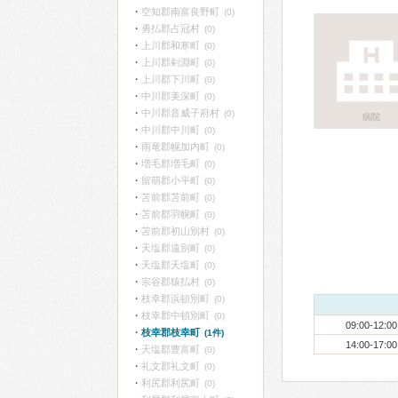
空知郡南富良野町
(0)
勇払郡占冠村
(0)
上川郡和寒町
(0)
上川郡剣淵町
(0)
上川郡下川町
(0)
中川郡美深町
(0)
中川郡音威子府村
(0)
病院
中川郡中川町
(0)
雨竜郡幌加内町
(0)
増毛郡増毛町
(0)
留萌郡小平町
(0)
苫前郡苫前町
(0)
苫前郡羽幌町
(0)
苫前郡初山別村
(0)
天塩郡遠別町
(0)
天塩郡天塩町
(0)
宗谷郡猿払村
(0)
枝幸郡浜頓別町
(0)
枝幸郡中頓別町
(0)
09:00-12:00
枝幸郡枝幸町
(1件)
14:00-17:00
天塩郡豊富町
(0)
礼文郡礼文町
(0)
利尻郡利尻町
(0)