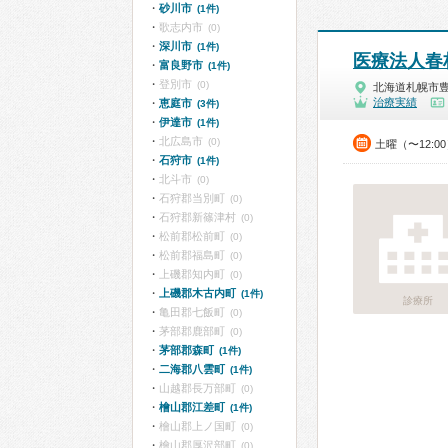
砂川市
(1件)
歌志内市
(0)
深川市
(1件)
医療法人春
富良野市
(1件)
登別市
(0)
北海道札幌市
治療実績
恵庭市
(3件)
伊達市
(1件)
北広島市
(0)
土曜（〜12:0
石狩市
(1件)
北斗市
(0)
石狩郡当別町
(0)
石狩郡新篠津村
(0)
松前郡松前町
(0)
松前郡福島町
(0)
上磯郡知内町
(0)
上磯郡木古内町
(1件)
診療所
亀田郡七飯町
(0)
茅部郡鹿部町
(0)
茅部郡森町
(1件)
二海郡八雲町
(1件)
山越郡長万部町
(0)
檜山郡江差町
(1件)
檜山郡上ノ国町
(0)
檜山郡厚沢部町
(0)