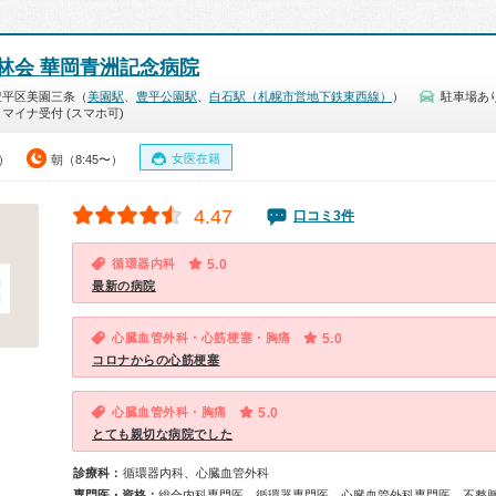
林会 華岡青洲記念病院
豊平区美園三条（
美園駅
、
豊平公園駅
、
白石駅（札幌市営地下鉄東西線）
）
駐車場あ
マイナ受付 (スマホ可)
女医在籍
0）
朝（8:45〜）
4.47
口コミ3件
循環器内科
5.0
最新の病院
心臓血管外科・心筋梗塞・胸痛
5.0
コロナからの心筋梗塞
心臓血管外科・胸痛
5.0
とても親切な病院でした
診療科：
循環器内科、心臓血管外科
専門医・資格：