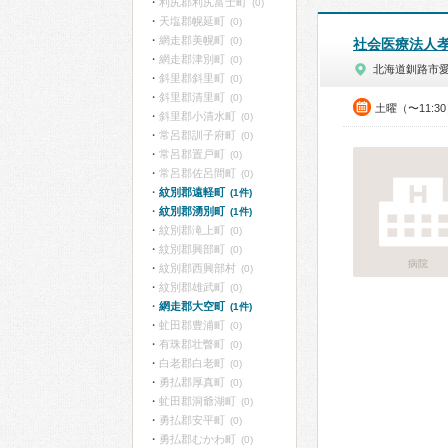
利尻郡利尻富士町
(0)
天塩郡幌延町
(0)
網走郡美幌町
(0)
社会医療法人
網走郡津別町
(0)
北海道釧路市
斜里郡斜里町
(0)
斜里郡清里町
(0)
土曜（〜11:3
斜里郡小清水町
(0)
常呂郡訓子府町
(0)
常呂郡置戸町
(0)
常呂郡佐呂間町
(0)
紋別郡遠軽町
(1件)
紋別郡湧別町
(1件)
紋別郡滝上町
(0)
紋別郡興部町
(0)
病院
紋別郡西興部村
(0)
紋別郡雄武町
(0)
網走郡大空町
(1件)
虻田郡豊浦町
(0)
有珠郡壮瞥町
(0)
白老郡白老町
(0)
勇払郡厚真町
(0)
虻田郡洞爺湖町
(0)
勇払郡安平町
(0)
勇払郡むかわ町
(0)