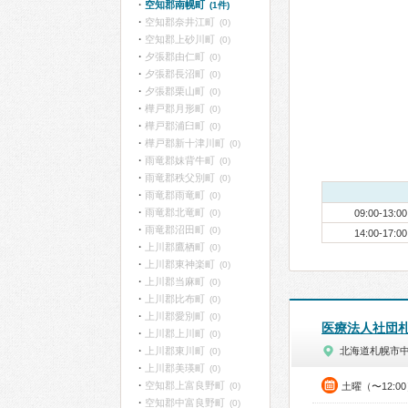
空知郡南幌町
(1件)
空知郡奈井江町
(0)
空知郡上砂川町
(0)
夕張郡由仁町
(0)
夕張郡長沼町
(0)
夕張郡栗山町
(0)
樺戸郡月形町
(0)
樺戸郡浦臼町
(0)
樺戸郡新十津川町
(0)
雨竜郡妹背牛町
(0)
雨竜郡秩父別町
(0)
雨竜郡雨竜町
(0)
雨竜郡北竜町
(0)
09:00-13:00
雨竜郡沼田町
(0)
14:00-17:00
上川郡鷹栖町
(0)
上川郡東神楽町
(0)
上川郡当麻町
(0)
上川郡比布町
(0)
上川郡愛別町
(0)
医療法人社団
上川郡上川町
(0)
上川郡東川町
北海道札幌市
(0)
上川郡美瑛町
(0)
空知郡上富良野町
(0)
土曜（〜12:0
空知郡中富良野町
(0)