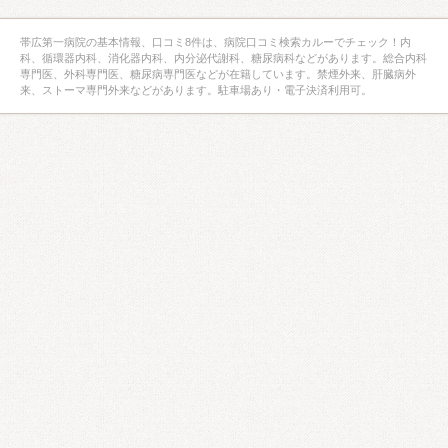
帯広第一病院の基本情報、口コミ8件は、病院口コミ検索カルーでチェック！内
科、循環器内科、消化器内科、内分泌代謝科、糖尿病科などがあります。総合内科
専門医、外科専門医、糖尿病専門医などが在籍しています。禁煙外来、肝臓病外
来、ストーマ専門外来などがあります。駐車場あり・電子決済利用可。