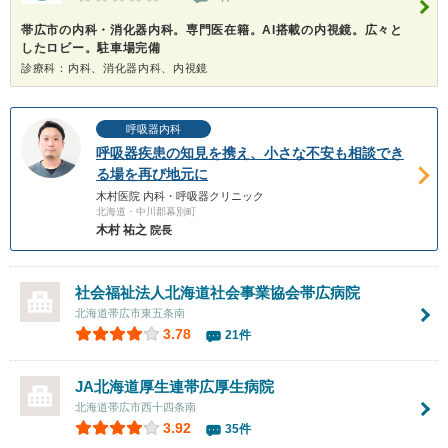
帯広市の内科・消化器内科。専門医在籍。AI搭載の内視鏡。広々と
したロビー。駐車場完備
診療科：内科、消化器内科、内視鏡
呼吸器内科
呼吸器疾患の知見を携え、小さな不安も相談でき
る場を再び地元に
木村医院 内科・呼吸器クリニック
北海道・中川郡幕別町
木村 祐之
院長
社会福祉法人北海道社会事業協会
帯広病院
北海道帯広市東五条南
3.78
21件
JA北海道厚生連帯広厚生病院
北海道帯広市西十四条南
3.92
35件