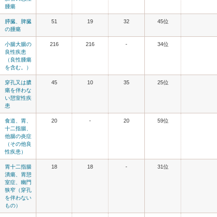
腫瘍
膵臓、脾臓
51
19
32
45位
の腫瘍
小腸大腸の
216
216
-
34位
良性疾患
（良性腫瘍
を含む。）
穿孔又は膿
45
10
35
25位
瘍を伴わな
い憩室性疾
患
食道、胃、
20
-
20
59位
十二指腸、
他腸の炎症
（その他良
性疾患）
胃十二指腸
18
18
-
31位
潰瘍、胃憩
室症、幽門
狭窄（穿孔
を伴わない
もの）