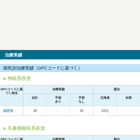
治療実績
病気別治療実績（DPCコードに基づく）
神経系疾患
DPCコードに基
治療実績
順位
づく病名
合計
手術
手術
北海道
全国
あり
なし
脳梗塞
26
-
26
52位
耳鼻咽喉科系疾患
DPCコードに基
治療実績
順位