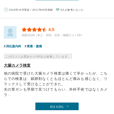
2016年10月受診 / 2017年06月投稿
6人が参考になった
4.5
魚眼石626（本人・30代・女性・掲載口コミ2件）
消化器内科
胃痛・腹痛
この口コミは受診から5年以上経過しています。
大腸カメラ検査
他の病院で受けた大腸カメラ検査は痛くて辛かったが、こち
らでの検査は、鎮静剤なくともほとんど痛みも感じなく、リ
ラックスして受けることができた。
夫の胃ガンも早期で見つけてもらい、外科手術ではなくカメ
ラ...
続きを読む