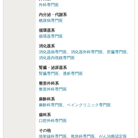
外科専門医
内分泌・代謝系
糖尿病専門医
循環器系
循環器専門医
消化器系
消化器病専門医
、
消化器外科専門医
、
肝臓専門医
、
消化器内視鏡専門医
腎臓・泌尿器系
腎臓専門医
、
透析専門医
整形外科系
整形外科専門医
麻酔科系
麻酔科専門医
、
ペインクリニック専門医
歯科系
口腔外科専門医
その他
放射線科専門医
、
救急科専門医
、
がん治療認定医