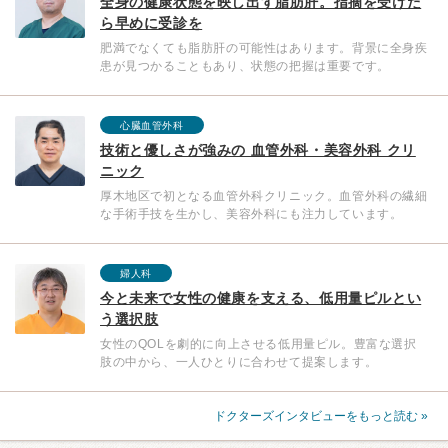
全身の健康状態を映し出す脂肪肝。指摘を受けた
ら早めに受診を
肥満でなくても脂肪肝の可能性はあります。背景に全身疾
患が見つかることもあり、状態の把握は重要です。
心臓血管外科
技術と優しさが強みの 血管外科・美容外科 クリ
ニック
厚木地区で初となる血管外科クリニック。血管外科の繊細
な手術手技を生かし、美容外科にも注力しています。
婦人科
今と未来で女性の健康を支える、低用量ピルとい
う選択肢
女性のQOLを劇的に向上させる低用量ピル。豊富な選択
肢の中から、一人ひとりに合わせて提案します。
ドクターズインタビューをもっと読む »