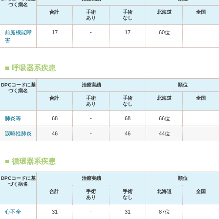
づく病名
合計
手術
手術
北海道
全国
あり
なし
前庭機能障
17
-
17
60位
害
呼吸器系疾患
DPCコードに基
治療実績
順位
づく病名
合計
手術
手術
北海道
全国
あり
なし
肺炎等
68
-
68
66位
誤嚥性肺炎
46
-
46
44位
循環器系疾患
DPCコードに基
治療実績
順位
づく病名
合計
手術
手術
北海道
全国
あり
なし
心不全
31
-
31
87位