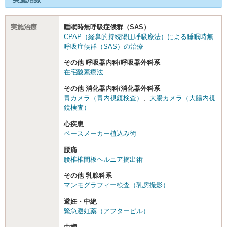
実施治療
睡眠時無呼吸症候群（SAS）
CPAP（経鼻的持続陽圧呼吸療法）による睡眠時無
呼吸症候群（SAS）の治療
その他 呼吸器内科/呼吸器外科系
在宅酸素療法
その他 消化器内科/消化器外科系
胃カメラ（胃内視鏡検査）
、
大腸カメラ（大腸内視
鏡検査）
心疾患
ペースメーカー植込み術
腰痛
腰椎椎間板ヘルニア摘出術
その他 乳腺科系
マンモグラフィー検査（乳房撮影）
避妊・中絶
緊急避妊薬（アフターピル）