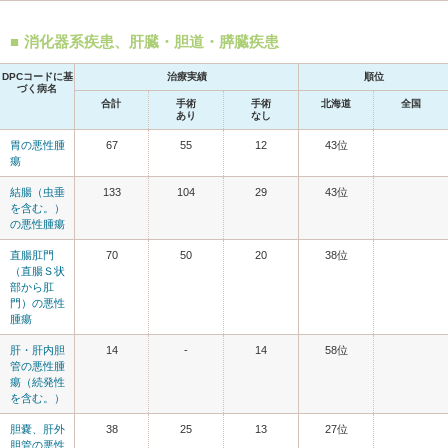
消化器系疾患、肝臓・胆道・膵臓疾患
DPCコードに基
治療実績
順位
づく病名
合計
手術
手術
北海道
全国
あり
なし
胃の悪性腫
67
55
12
43位
瘍
結腸（虫垂
133
104
29
43位
を含む。）
の悪性腫瘍
直腸肛門
70
50
20
38位
（直腸Ｓ状
部から肛
門）の悪性
腫瘍
肝・肝内胆
14
-
14
58位
管の悪性腫
瘍（続発性
を含む。）
胆嚢、肝外
38
25
13
27位
胆管の悪性