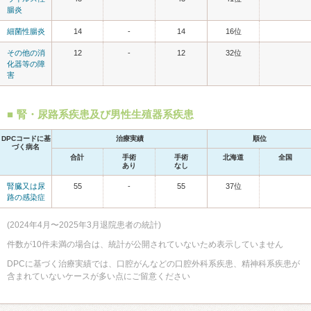
腸炎
細菌性腸炎
14
-
14
16位
その他の消
12
-
12
32位
化器等の障
害
腎・尿路系疾患及び男性生殖器系疾患
DPCコードに基
治療実績
順位
づく病名
合計
手術
手術
北海道
全国
あり
なし
腎臓又は尿
55
-
55
37位
路の感染症
(2024年4月〜2025年3月退院患者の統計)
件数が10件未満の場合は、統計が公開されていないため表示していません
DPCに基づく治療実績では、口腔がんなどの口腔外科系疾患、精神科系疾患が
含まれていないケースが多い点にご留意ください