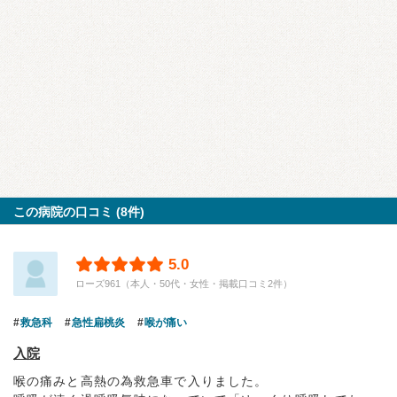
この病院の口コミ (8件)
5.0
ローズ961（本人・50代・女性・掲載口コミ2件）
救急科
急性扁桃炎
喉が痛い
入院
喉の痛みと高熱の為救急車で入りました。