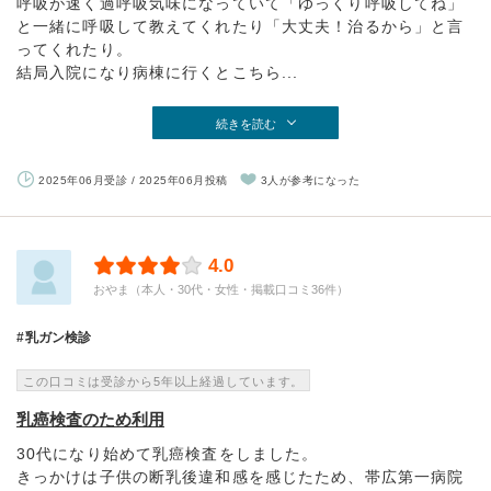
呼吸が速く過呼吸気味になっていて「ゆっくり呼吸してね」
と一緒に呼吸して教えてくれたり「大丈夫！治るから」と言
ってくれたり。
結局入院になり病棟に行くとこちら...
続きを読む
2025年06月受診 / 2025年06月投稿
3人が参考になった
4.0
おやま（本人・30代・女性・掲載口コミ36件）
乳ガン検診
この口コミは受診から5年以上経過しています。
乳癌検査のため利用
30代になり始めて乳癌検査をしました。
きっかけは子供の断乳後違和感を感じたため、帯広第一病院