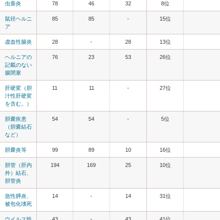
虫垂炎
78
46
32
8位
鼠径ヘルニ
85
85
-
15位
ア
虚血性腸炎
28
-
28
13位
ヘルニアの
76
23
53
26位
記載のない
腸閉塞
肝硬変（胆
11
11
-
27位
汁性肝硬変
を含む。）
胆嚢疾患
54
54
-
5位
（胆嚢結石
など）
胆嚢炎等
99
89
10
16位
胆管（肝内
194
169
25
10位
外）結石、
胆管炎
急性膵炎、
14
-
14
31位
被包化壊死
ウイルス性
43
-
43
41位