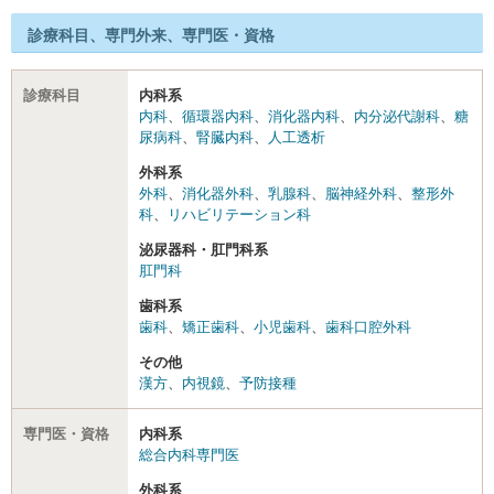
診療科目、専門外来、専門医・資格
診療科目
内科系
内科
、
循環器内科
、
消化器内科
、
内分泌代謝科
、
糖
尿病科
、
腎臓内科
、
人工透析
外科系
外科
、
消化器外科
、
乳腺科
、
脳神経外科
、
整形外
科
、
リハビリテーション科
泌尿器科・肛門科系
肛門科
歯科系
歯科
、
矯正歯科
、
小児歯科
、
歯科口腔外科
その他
漢方
、
内視鏡
、
予防接種
専門医・資格
内科系
総合内科専門医
外科系