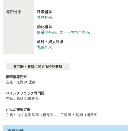
専門外来
呼吸器系
禁煙外来
消化器系
肝臓病外来
、
ストーマ専門外来
産科・婦人科系
乳腺外来
専門医・資格に関する特記事項
循環器専門医
在籍：鬼栁 尚 医師
ペインクリニック専門医
在籍：髙林 令奈 医師
がん治療認定医
在籍：⼭並 秀章 医師（指導医）、三浦 雅人 医師（指導医）
実施治療