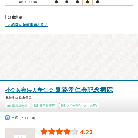
09:00-17:00
治療実績
この病院の治療実績を見る
釧路孝仁会記念病院
社会医療法人孝仁会
北海道釧路市愛国
駐車場あり
電子決済可
マイナ受付
(スマホ可)
土曜（〜11:30）
4.23