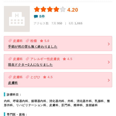
4.20
8件
アクセス数 7月:
950
| 6月:
1,065
皮膚科
粉瘤
5.0
手術が何の苦も無く終わりました
皮膚科
アレルギー性皮膚炎
4.5
現在ドクター2人になりました
皮膚科
とびひ
4.5
皮膚科
診療科目：
内科、呼吸器内科、循環器内科、消化器内科、外科、消化器外科、乳腺科、整
形外科、リハビリテーション科、皮膚科、肛門科、精神科、放射線科
専門医・資格：