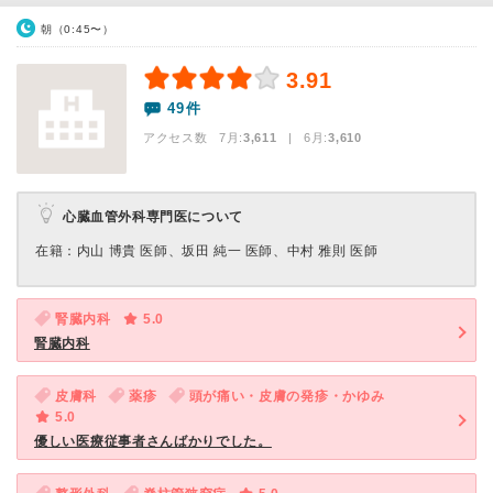
朝（0:45〜）
3.91
49件
アクセス数 7月:
3,611
| 6月:
3,610
心臓血管外科専門医について
在籍：内山 博貴 医師、坂田 純一 医師、中村 雅則 医師
腎臓内科
5.0
腎臓内科
皮膚科
薬疹
頭が痛い・皮膚の発疹・かゆみ
5.0
優しい医療従事者さんばかりでした。