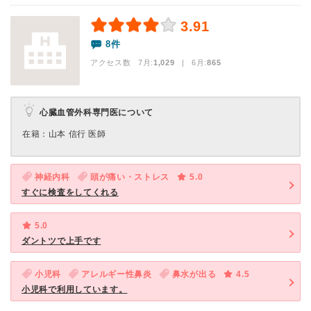
3.91
8件
アクセス数 7月:
1,029
| 6月:
865
心臓血管外科専門医について
在籍：山本 信行 医師
神経内科
頭が痛い・ストレス
5.0
すぐに検査をしてくれる
5.0
ダントツで上手です
小児科
アレルギー性鼻炎
鼻水が出る
4.5
小児科で利用しています。