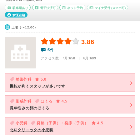
駐車場あり
電子決済可
ネット予約
マイナ受付
(スマホ可)
女医在籍
土曜（〜12:00）
3.86
6件
アクセス数 7月:
658
| 6月:
689
整形外科
5.0
機転が利くスタッフが多いです
形成外科
ほくろ
4.5
長年悩みの顔のほくろ
小児科
発熱（子供）・発疹（子供）
4.5
北斗クリニックの小児科