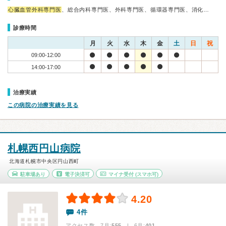
心臓血管外科専門医
、総合内科専門医、外科専門医、循環器専門医、消化…
診療時間
月
火
水
木
金
土
日
祝
09:00-12:00
14:00-17:00
治療実績
この病院の治療実績を見る
札幌西円山病院
北海道札幌市中央区円山西町
駐車場あり
電子決済可
マイナ受付
(スマホ可)
4.20
4件
アクセス数 7月:
555
| 6月:
401