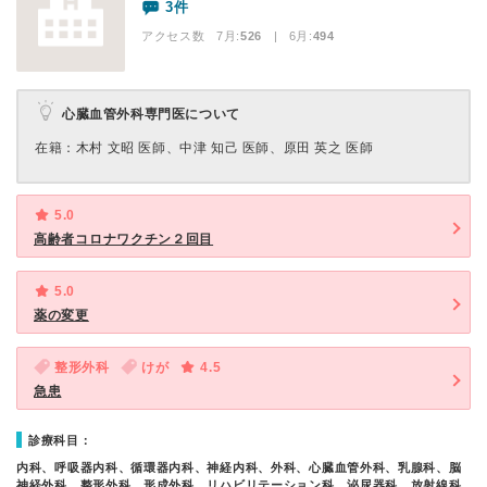
3件
アクセス数 7月:
526
| 6月:
494
心臓血管外科専門医について
在籍：木村 文昭 医師、中津 知己 医師、原田 英之 医師
5.0
高齢者コロナワクチン２回目
5.0
薬の変更
整形外科
けが
4.5
急患
診療科目：
内科、呼吸器内科、循環器内科、神経内科、外科、心臓血管外科、乳腺科、脳
神経外科、整形外科、形成外科、リハビリテーション科、泌尿器科、放射線科