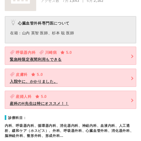
アクセス数 7月:
1,643
| 6月:
2,162
心臓血管外科専門医について
在籍：山内 英智 医師、杉本 聡 医師
呼吸器内科
川崎病
5.0
緊急時限定夜間利用もできる
皮膚科
5.0
入院中に、かかりました。
産婦人科
5.0
産科のH先生は特にオススメ！！
診療科目：
内科、呼吸器内科、循環器内科、消化器内科、神経内科、血液内科、人工透
析、緩和ケア（ホスピス）、外科、呼吸器外科、心臓血管外科、消化器外科、
脳神経外科、整形外科、形成外科…