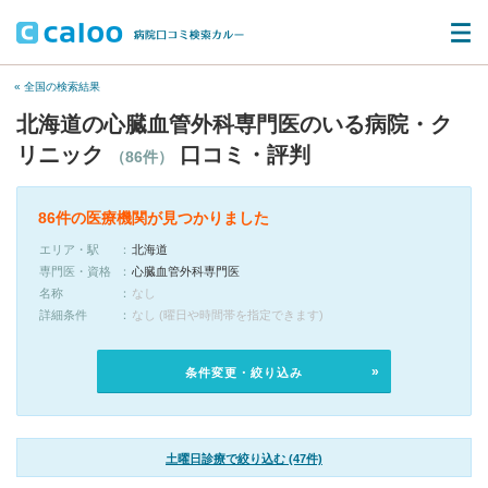
« 全国の検索結果
北海道の心臓血管外科専門医のいる病院・ク
リニック
口コミ・評判
（86件）
86件の医療機関が見つかりました
エリア・駅
北海道
専門医・資格
心臓血管外科専門医
名称
なし
詳細条件
なし (曜日や時間帯を指定できます)
条件変更・絞り込み
土曜日診療で絞り込む (47件)