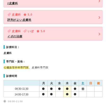
♯皮膚科
皮膚科
5.0
評判がよい皮膚科
皮膚科
いぼ
5.0
イボの治療
診療科目：
皮膚科
専門医・資格：
心臓血管外科専門医
、皮膚科専門医
診療時間
月
火
水
木
金
土
日
祝
08:30-11:30
14:00-17:30
08:00-11:00