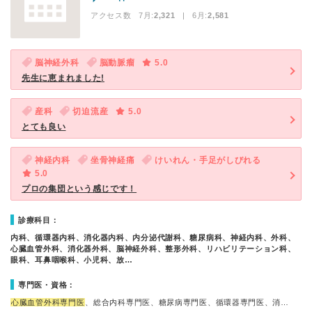
アクセス数 7月:
2,321
| 6月:
2,581
脳神経外科
脳動脈瘤
5.0
先生に恵まれました!
産科
切迫流産
5.0
とても良い
神経内科
坐骨神経痛
けいれん・手足がしびれる
5.0
プロの集団という感じです！
診療科目：
内科、循環器内科、消化器内科、内分泌代謝科、糖尿病科、神経内科、外科、
心臓血管外科、消化器外科、脳神経外科、整形外科、リハビリテーション科、
眼科、耳鼻咽喉科、小児科、放…
専門医・資格：
心臓血管外科専門医
、総合内科専門医、糖尿病専門医、循環器専門医、消…