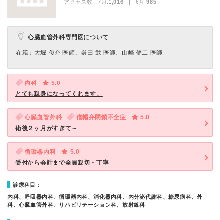
アクセス数 7月:
1,016
| 6月:
985
心臓血管外科専門医について
在籍：大堀 俊介 医師、鎌田 武 医師、山崎 健二 医師
内科
5.0
とても親身になってくれます。
心臓血管外科
僧帽弁閉鎖不全症
5.0
術後２ヶ月がすぎて～
循環器内科
5.0
受付から会計まで全員親切・丁寧
診療科目：
内科、呼吸器内科、循環器内科、消化器内科、内分泌代謝科、糖尿病科、外
科、心臓血管外科、リハビリテーション科、放射線科