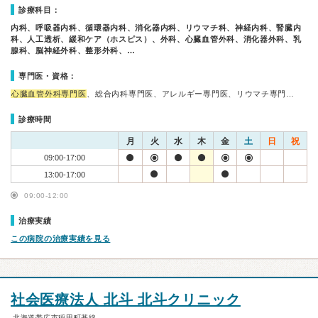
診療科目：
内科、呼吸器内科、循環器内科、消化器内科、リウマチ科、神経内科、腎臓内
科、人工透析、緩和ケア（ホスピス）、外科、心臓血管外科、消化器外科、乳
腺科、脳神経外科、整形外科、…
専門医・資格：
心臓血管外科専門医
、総合内科専門医、アレルギー専門医、リウマチ専門…
診療時間
月
火
水
木
金
土
日
祝
09:00-17:00
13:00-17:00
09:00-12:00
治療実績
この病院の治療実績を見る
社会医療法人 北斗 北斗クリニック
北海道帯広市稲田町基線