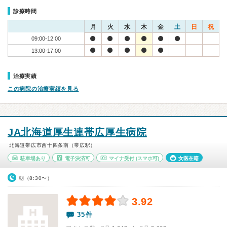
診療時間
月
火
水
木
金
土
日
祝
09:00-12:00
13:00-17:00
治療実績
この病院の治療実績を見る
JA北海道厚生連帯広厚生病院
北海道帯広市西十四条南（帯広駅）
駐車場あり
電子決済可
マイナ受付
(スマホ可)
女医在籍
朝（8:30〜）
3.92
35件