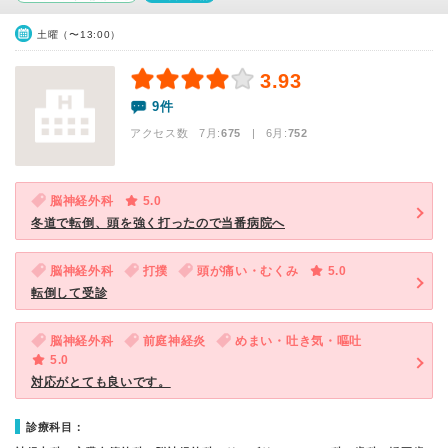
土曜（〜13:00）
3.93
9件
アクセス数 7月:
675
| 6月:
752
脳神経外科
5.0
冬道で転倒、頭を強く打ったので当番病院へ
脳神経外科
打撲
頭が痛い・むくみ
5.0
転倒して受診
脳神経外科
前庭神経炎
めまい・吐き気・嘔吐
5.0
対応がとても良いです。
診療科目：