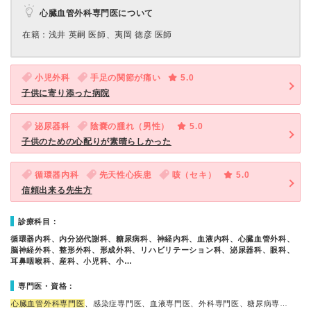
心臓血管外科専門医について
在籍：浅井 英嗣 医師、夷岡 徳彦 医師
小児外科
手足の関節が痛い
5.0
子供に寄り添った病院
泌尿器科
陰嚢の腫れ（男性）
5.0
子供のための心配りが素晴らしかった
循環器内科
先天性心疾患
咳（セキ）
5.0
信頼出来る先生方
診療科目：
循環器内科、内分泌代謝科、糖尿病科、神経内科、血液内科、心臓血管外科、
脳神経外科、整形外科、形成外科、リハビリテーション科、泌尿器科、眼科、
耳鼻咽喉科、産科、小児科、小…
専門医・資格：
心臓血管外科専門医
、感染症専門医、血液専門医、外科専門医、糖尿病専…