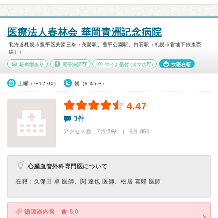
医療法人春林会 華岡青洲記念病院
北海道札幌市豊平区美園三条（美園駅、豊平公園駅、白石駅（札幌市営地下鉄東西
線））
駐車場あり
電子決済可
マイナ受付
(スマホ可)
女医在籍
土曜（〜12:00）
朝（8:45〜）
4.47
3件
アクセス数 7月:
792
| 6月:
851
心臓血管外科専門医について
在籍：久保田 卓 医師、関 達也 医師、松居 喜郎 医師
循環器内科
5.0