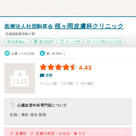
桜ヶ岡皮膚科クリニック
医療法人社団駒草会
北海道釧路市桜ケ岡
駐車場あり
電子決済可
ネット予約
マイナ受付
(スマホ可)
土曜（〜11:00）
朝（8:00〜）
4.43
8件
アクセス数 7月:
792
| 6月:
651
心臓血管外科専門医について
在籍：捶井 達也 医師
皮膚科
皮膚の発疹・かゆみ
5.0