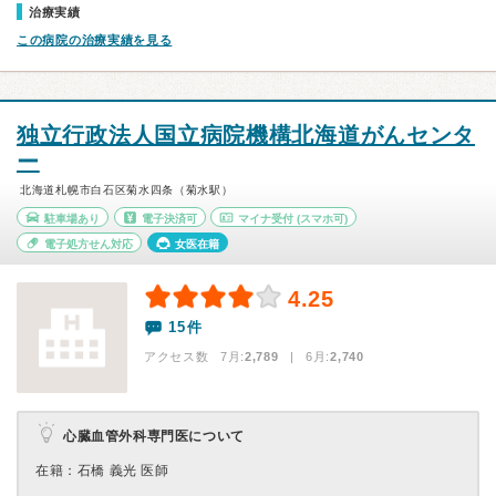
治療実績
この病院の治療実績を見る
独立行政法人国立病院機構北海道がんセンタ
ー
北海道札幌市白石区菊水四条（菊水駅）
駐車場あり
電子決済可
マイナ受付
(スマホ可)
電子処方せん対応
女医在籍
4.25
15件
アクセス数 7月:
2,789
| 6月:
2,740
心臓血管外科専門医について
在籍：石橋 義光 医師