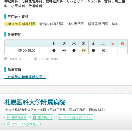
神経内科、心臓血管外科、脳神経外科、リハビリテーション科、歯科、矯正歯
科、小児歯科、放射線科
専門医・資格：
心臓血管外科専門医
、総合内科専門医、外科専門医、循環器専門医、脳血…
診療時間
月
火
水
木
金
土
日
祝
09:00-18:00
09:00-13:00
09:00-19:00
治療実績
この病院の治療実績を見る
札幌医科大学附属病院
北海道札幌市中央区南一条西（西15丁目駅、西18丁目駅、西線6条駅）
駐車場あり
電子決済可
マイナ受付
(スマホ可)
オンライン診療対応