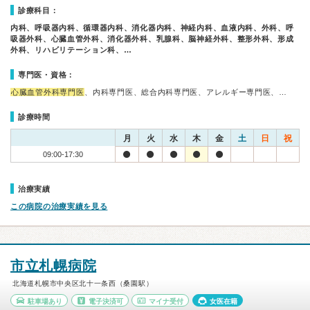
診療科目：
内科、呼吸器内科、循環器内科、消化器内科、神経内科、血液内科、外科、呼
吸器外科、心臓血管外科、消化器外科、乳腺科、脳神経外科、整形外科、形成
外科、リハビリテーション科、…
専門医・資格：
心臓血管外科専門医
、内科専門医、総合内科専門医、アレルギー専門医、…
診療時間
月
火
水
木
金
土
日
祝
09:00-17:30
治療実績
この病院の治療実績を見る
市立札幌病院
北海道札幌市中央区北十一条西（桑園駅）
駐車場あり
電子決済可
マイナ受付
女医在籍