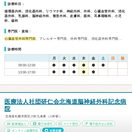
診療科目：
循環器内科、消化器内科、リウマチ科、神経内科、外科、心臓血管外科、消化
器外科、乳腺科、脳神経外科、整形外科、皮膚科、眼科、耳鼻咽喉科、小児
科、歯科
専門医・資格：
心臓血管外科専門医
、アレルギー専門医、外科専門医、消化器外科専門医…
診療時間
月
火
水
木
金
土
日
祝
09:00-12:00
13:00-17:00
医療法人社団研仁会北海道脳神経外科記念病
院
北海道札幌市西区八軒九条東（八軒駅）
駐車場あり
電子決済可
マイナ受付
電子処方せん対応
オンライン診療対応
女医在籍