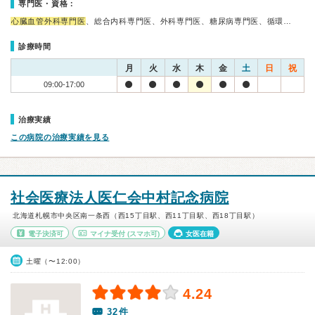
専門医・資格：
心臓血管外科専門医
、総合内科専門医、外科専門医、糖尿病専門医、循環…
診療時間
月
火
水
木
金
土
日
祝
09:00-17:00
治療実績
この病院の治療実績を見る
社会医療法人医仁会中村記念病院
北海道札幌市中央区南一条西（西15丁目駅、西11丁目駅、西18丁目駅）
電子決済可
マイナ受付
(スマホ可)
女医在籍
土曜（〜12:00）
4.24
32件