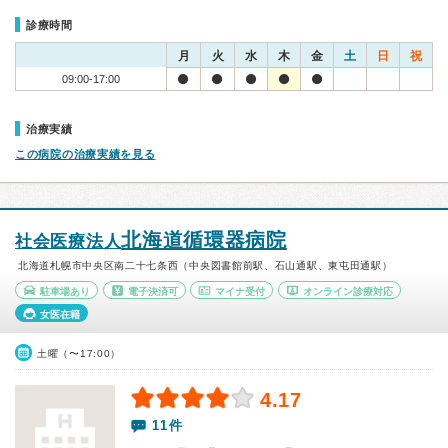
診療時間
月
火
水
木
金
土
日
祝
09:00-17:00
治療実績
この病院の治療実績を見る
北海道循環器病院
社会医療法人
北海道札幌市中央区南二十七条西（中央図書館前駅、石山通駅、東屯田通駅）
駐車場あり
電子決済可
マイナ受付
オンライン診療対応
女医在籍
土曜（〜17:00）
4.17
11件