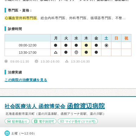
専門医・資格：
心臓血管外科専門医
、総合内科専門医、外科専門医、循環器専門医、不整…
診療時間
月
火
水
木
金
土
日
祝
09:00-12:00
13:30-17:00
09:00-11:30
13:30-16:00
13:30-16:30
治療実績
この病院の治療実績を見る
函館渡辺病院
社会医療法人 函館博栄会
北海道函館市湯川町（湯の川温泉駅、函館アリーナ前駅、湯の川駅）
駐車場あり
電子決済可
マイナ受付
(スマホ可)
土曜（〜12:00）