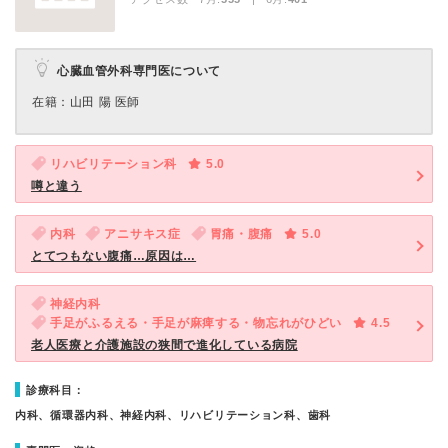
心臓血管外科専門医について
在籍：山田 陽 医師
リハビリテーション科
5.0
噂と違う
内科
アニサキス症
胃痛・腹痛
5.0
とてつもない腹痛…原因は…
神経内科
手足がふるえる・手足が麻痺する・物忘れがひどい
4.5
老人医療と介護施設の狭間で進化している病院
診療科目：
内科、循環器内科、神経内科、リハビリテーション科、歯科