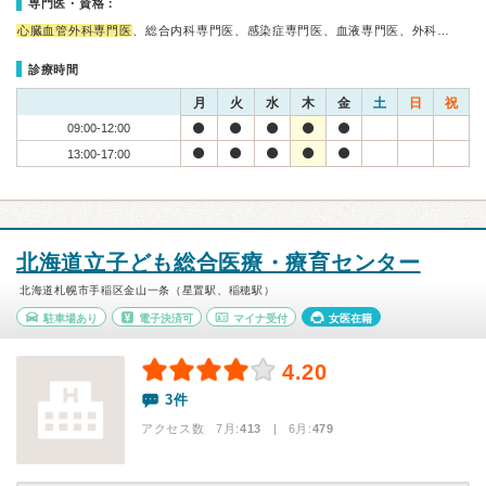
専門医・資格：
心臓血管外科専門医
、総合内科専門医、感染症専門医、血液専門医、外科…
診療時間
月
火
水
木
金
土
日
祝
09:00-12:00
13:00-17:00
北海道立子ども総合医療・療育センター
北海道札幌市手稲区金山一条（星置駅、稲穂駅）
駐車場あり
電子決済可
マイナ受付
女医在籍
4.20
3件
アクセス数 7月:
413
| 6月:
479