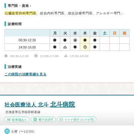
専門医・資格：
心臓血管外科専門医
、総合内科専門医、総合診療専門医、アレルギー専門…
診療時間
月
火
水
木
金
土
日
祝
08:30-12:30
14:00-16:00
08:30-12:00
13:30-17:00
15:00-16:00
治療実績
この病院の治療実績を見る
北斗病院
社会医療法人 北斗
北海道帯広市稲田町基線
駐車場あり
電子決済可
マイナ受付
(スマホ可)
土曜（〜12:00）