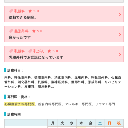
乳腺科
5.0
信頼できる病院。
整形外科
5.0
良かったです
乳腺科
乳がん
5.0
乳腺外科でお世話になっています
診療科目：
内科、呼吸器内科、循環器内科、消化器内科、血液内科、呼吸器外科、心臓血
管外科、消化器外科、乳腺科、脳神経外科、整形外科、形成外科、リハビリテ
ーション科、皮膚科、泌尿器科…
専門医・資格：
心臓血管外科専門医
、総合内科専門医、アレルギー専門医、リウマチ専門…
診療時間
月
火
水
木
金
土
日
祝