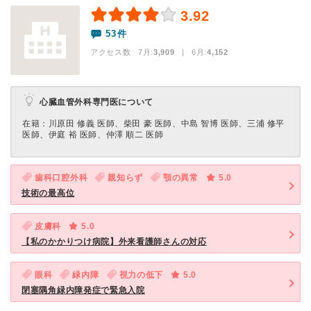
3.92
53件
アクセス数 7月:
3,909
| 6月:
4,152
心臓血管外科専門医について
在籍：川原田 修義 医師、柴田 豪 医師、中島 智博 医師、三浦 修平
医師、伊庭 裕 医師、仲澤 順二 医師
歯科口腔外科
親知らず
顎の異常
5.0
技術の最高位
皮膚科
5.0
【私のかかりつけ病院】外来看護師さんの対応
眼科
緑内障
視力の低下
5.0
閉塞隅角緑内障発症で緊急入院