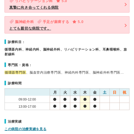
リハビリテーション科
5.0
真摯に向き合ってくれる病院
脳神経外科
手足が麻痺する
5.0
とても親切な病院です。
診療科目：
循環器内科、神経内科、脳神経外科、リハビリテーション科、耳鼻咽喉科、放
射線科
専門医・資格：
循環器専門医
、脳血管内治療専門医、神経内科専門医、脳神経外科専門医…
診療時間
月
火
水
木
金
土
日
祝
09:00-12:00
13:00-17:00
治療実績
この病院の治療実績を見る