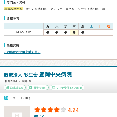
専門医・資格：
循環器専門医
、総合内科専門医、アレルギー専門医、リウマチ専門医、感…
診療時間
月
火
水
木
金
土
日
祝
09:00-17:00
治療実績
この病院の治療実績を見る
豊岡中央病院
医療法人 歓生会
北海道旭川市豊岡7条
駐車場あり
電子決済可
マイナ受付
(スマホ可)
土曜（〜12:00）
4.24
4件