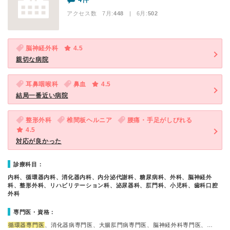
アクセス数 7月:
448
| 6月:
502
脳神経外科
4.5
親切な病院
耳鼻咽喉科
鼻血
4.5
結局一番近い病院
整形外科
椎間板ヘルニア
腰痛・手足がしびれる
4.5
対応が良かった
診療科目：
内科、循環器内科、消化器内科、内分泌代謝科、糖尿病科、外科、脳神経外
科、整形外科、リハビリテーション科、泌尿器科、肛門科、小児科、歯科口腔
外科
専門医・資格：
循環器専門医
、消化器病専門医、大腸肛門病専門医、脳神経外科専門医、…