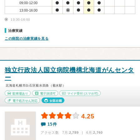
09:00-12:00
13:00-16:00
13:30-16:00
治療実績
この病院の治療実績を見る
独立行政法人国立病院機構北海道がんセンタ
ー
北海道札幌市白石区菊水四条（菊水駅）
駐車場あり
電子決済可
マイナ受付
(スマホ可)
電子処方せん対応
女医在籍
4.25
15件
アクセス数 7月:
2,789
| 6月:
2,740