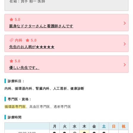
在籍：買手 順一 医師
5.0
親身なドクターさんと看護師さんです
内科
5.0
先生のお人柄が★★★★★
5.0
優しい先生です。
診療科目：
内科、循環器内科、腎臓内科、人工透析、健康診断
専門医・資格：
循環器専門医
、高血圧専門医、透析専門医
診療時間
月
火
水
木
金
土
日
祝