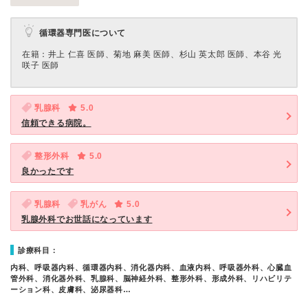
循環器専門医について
在籍：井上 仁喜 医師、菊地 麻美 医師、杉山 英太郎 医師、本谷 光
咲子 医師
乳腺科
5.0
信頼できる病院。
整形外科
5.0
良かったです
乳腺科
乳がん
5.0
乳腺外科でお世話になっています
診療科目：
内科、呼吸器内科、循環器内科、消化器内科、血液内科、呼吸器外科、心臓血
管外科、消化器外科、乳腺科、脳神経外科、整形外科、形成外科、リハビリテ
ーション科、皮膚科、泌尿器科…