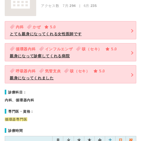
アクセス数 7月:
294
| 6月:
235
内科
かぜ
5.0
とても親身になってくれる女性医師です
循環器内科
インフルエンザ
咳（セキ）
5.0
親身になって診察してくれる病院
呼吸器内科
気管支炎
咳（セキ）
5.0
親身になってくれました
診療科目：
内科、循環器内科
専門医・資格：
循環器専門医
診療時間
月
火
水
木
金
土
日
祝