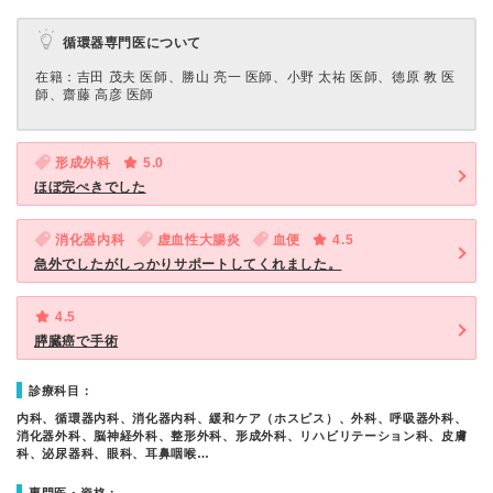
循環器専門医について
在籍：吉田 茂夫 医師、勝山 亮一 医師、小野 太祐 医師、徳原 教 医
師、齋藤 高彦 医師
形成外科
5.0
ほぼ完ぺきでした
消化器内科
虚血性大腸炎
血便
4.5
急外でしたがしっかりサポートしてくれました。
4.5
膵臓癌で手術
診療科目：
内科、循環器内科、消化器内科、緩和ケア（ホスピス）、外科、呼吸器外科、
消化器外科、脳神経外科、整形外科、形成外科、リハビリテーション科、皮膚
科、泌尿器科、眼科、耳鼻咽喉…