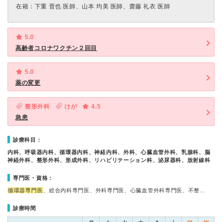
在籍：下重 晋也 医師、山本 均美 医師、齋藤 礼衣 医師
5.0
高齢者コロナワクチン２回目
5.0
薬の変更
整形外科
けが
4.5
急患
診療科目：
内科、呼吸器内科、循環器内科、神経内科、外科、心臓血管外科、乳腺科、脳
神経外科、整形外科、形成外科、リハビリテーション科、泌尿器科、放射線科
専門医・資格：
循環器専門医
、総合内科専門医、外科専門医、心臓血管外科専門医、不整…
診療時間