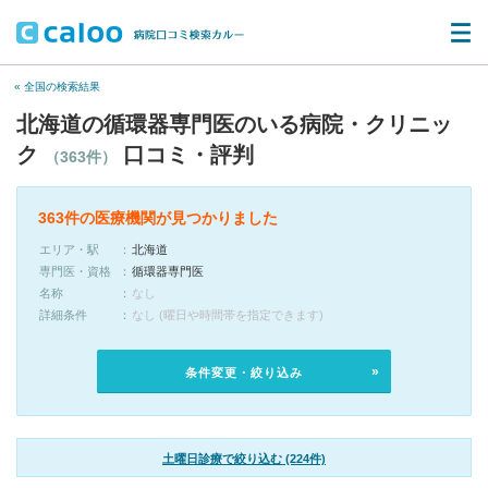
« 全国の検索結果
北海道の循環器専門医のいる病院・クリニッ
ク
口コミ・評判
（363件）
363件の医療機関が見つかりました
エリア・駅
北海道
専門医・資格
循環器専門医
名称
なし
詳細条件
なし (曜日や時間帯を指定できます)
条件変更・絞り込み
土曜日診療で絞り込む (224件)