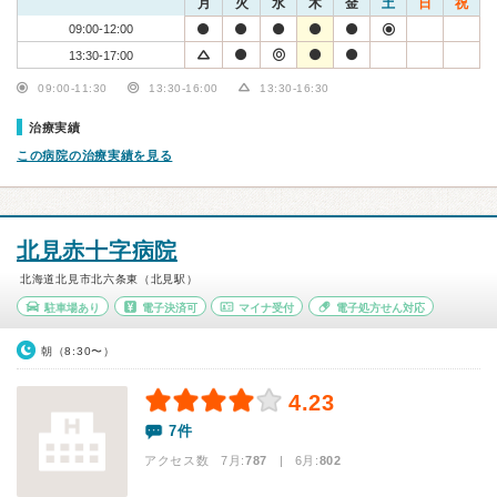
月
火
水
木
金
土
日
祝
09:00-12:00
13:30-17:00
09:00-11:30
13:30-16:00
13:30-16:30
治療実績
この病院の治療実績を見る
北見赤十字病院
北海道北見市北六条東（北見駅）
駐車場あり
電子決済可
マイナ受付
電子処方せん対応
朝（8:30〜）
4.23
7件
アクセス数 7月:
787
| 6月:
802