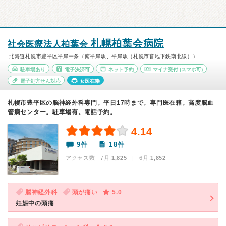
札幌柏葉会病院
社会医療法人柏葉会
北海道札幌市豊平区平岸一条（南平岸駅、平岸駅（札幌市営地下鉄南北線））
駐車場あり
電子決済可
ネット予約
マイナ受付
(スマホ可)
電子処方せん対応
女医在籍
札幌市豊平区の脳神経外科専門。平日17時まで。専門医在籍。高度脳血
管病センター。駐車場有。電話予約。
4.14
9件
18件
アクセス数 7月:
1,825
| 6月:
1,852
脳神経外科
頭が痛い
5.0
妊娠中の頭痛