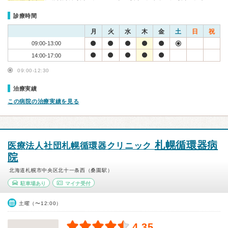
診療時間
月
火
水
木
金
土
日
祝
09:00-13:00
14:00-17:00
09:00-12:30
治療実績
この病院の治療実績を見る
札幌循環器病
医療法人社団札幌循環器クリニック
院
北海道札幌市中央区北十一条西（桑園駅）
駐車場あり
マイナ受付
土曜（〜12:00）
4.35