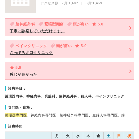
アクセス数 7月:
1,407
| 6月:
1,459
脳神経外科
緊張型頭痛
頭が痛い
5.0
丁寧に診察していただけます。
ペインクリニック
頭が痛い
5.0
さっぽろ北口クリニック
5.0
感じが良かった
診療科目：
循環器内科、神経内科、乳腺科、脳神経外科、婦人科、ペインクリニック
専門医・資格：
循環器専門医
、神経内科専門医、脳神経外科専門医、産婦人科専門医、婦…
診療時間
月
火
水
木
金
土
日
祝