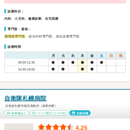
診療科目：
内科、小児科、健康診断、在宅医療
専門医・資格：
循環器専門医
、総合内科専門医、総合診療専門医
診療時間
月
火
水
木
金
土
日
祝
09:00-12:30
14:30-18:00
自衛隊札幌病院
北海道札幌市南区真駒内（真駒内駅）
駐車場あり
マイナ受付
(スマホ可)
女医在籍
4.25