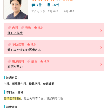
7件
16件
アクセス数 7月:
642
| 6月:
498
内科
発熱
5.0
優しい先生
予防接種
5.0
親しみやすいお医者さん
糖尿病科
疲れ
4.5
対応が早い
診療科目：
内科、循環器内科、糖尿病科、健康診断
専門医・資格：
循環器専門医
、総合内科専門医、糖尿病専門医
診療時間