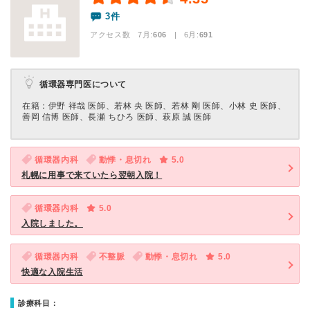
3件
アクセス数 7月:
606
| 6月:
691
循環器専門医について
在籍：伊野 祥哉 医師、若林 央 医師、若林 剛 医師、小林 史 医師、
善岡 信博 医師、長瀬 ちひろ 医師、萩原 誠 医師
循環器内科
動悸・息切れ
5.0
札幌に用事で来ていたら翌朝入院！
循環器内科
5.0
入院しました。
循環器内科
不整脈
動悸・息切れ
5.0
快適な入院生活
診療科目：