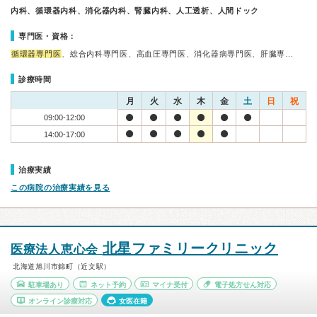
内科、循環器内科、消化器内科、腎臓内科、人工透析、人間ドック
専門医・資格：
循環器専門医
、総合内科専門医、高血圧専門医、消化器病専門医、肝臓専…
診療時間
月
火
水
木
金
土
日
祝
09:00-12:00
14:00-17:00
治療実績
この病院の治療実績を見る
北星ファミリークリニック
医療法人恵心会
北海道旭川市錦町（近文駅）
駐車場あり
ネット予約
マイナ受付
電子処方せん対応
オンライン診療対応
女医在籍