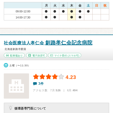
月
火
水
木
金
土
日
祝
09:00-12:00
14:00-17:30
釧路孝仁会記念病院
社会医療法人孝仁会
北海道釧路市愛国
駐車場あり
電子決済可
マイナ受付
(スマホ可)
土曜（〜11:30）
4.23
3件
アクセス数 7月:
526
| 6月:
494
循環器専門医について