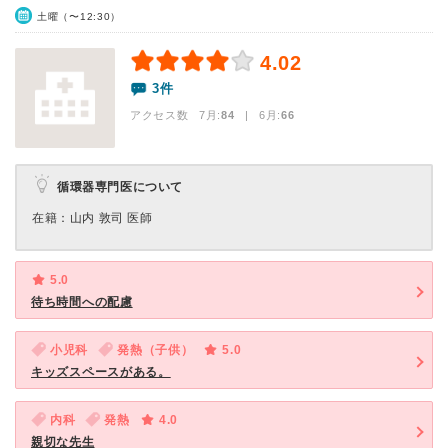
土曜（〜12:30）
4.02
3件
アクセス数 7月:
84
| 6月:
66
循環器専門医について
在籍：山内 敦司 医師
5.0
待ち時間への配慮
小児科
発熱（子供）
5.0
キッズスペースがある。
内科
発熱
4.0
親切な先生