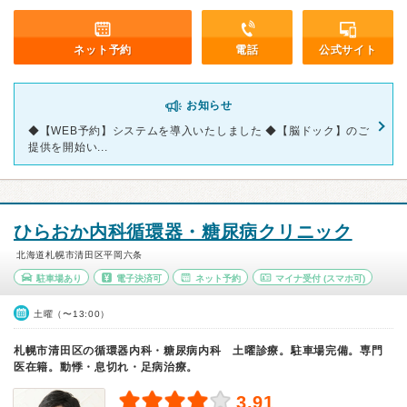
ネット予約
電話
公式サイト
お知らせ
◆【WEB予約】システムを導入いたしました ◆【脳ドック】のご
提供を開始い...
ひらおか内科循環器・糖尿病クリニック
北海道札幌市清田区平岡六条
駐車場あり
電子決済可
ネット予約
マイナ受付
(スマホ可)
土曜（〜13:00）
札幌市清田区の循環器内科・糖尿病内科 土曜診療。駐車場完備。専門
医在籍。動悸・息切れ・足病治療。
3.91