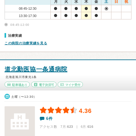
月
火
水
木
金
土
日
祝
08:45-12:30
13:30-17:30
08:45-12:00
治療実績
この病院の治療実績を見る
道北勤医協一条通病院
北海道旭川市東光1条
駐車場あり
電子決済可
マイナ受付
土曜（〜12:30）
4.36
6件
アクセス数 7月:
623
| 6月:
616