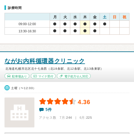
診療時間
月
火
水
木
金
土
日
祝
09:00-12:00
13:30-16:30
ながお内科循環器クリニック
北海道札幌市北区北十七条西（北18条駅、北12条駅、北13条東駅）
駐車場あり
マイナ受付
電子処方せん対応
土曜（〜12:00）
4.36
5件
アクセス数 7月:
244
| 6月:
225