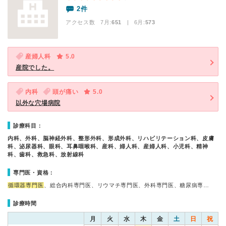
2件
アクセス数 7月:
651
| 6月:
573
産婦人科
5.0
産院でした。
内科
頭が痛い
5.0
以外な穴場病院
診療科目：
内科、外科、脳神経外科、整形外科、形成外科、リハビリテーション科、皮膚
科、泌尿器科、眼科、耳鼻咽喉科、産科、婦人科、産婦人科、小児科、精神
科、歯科、救急科、放射線科
専門医・資格：
循環器専門医
、総合内科専門医、リウマチ専門医、外科専門医、糖尿病専…
診療時間
月
火
水
木
金
土
日
祝