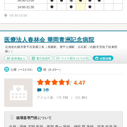
08:00-13:00
14:00-21:30
08:30-13:00
医療法人春林会 華岡青洲記念病院
北海道札幌市豊平区美園三条（美園駅、豊平公園駅、白石駅（札幌市営地下鉄東西
線））
駐車場あり
電子決済可
マイナ受付
(スマホ可)
女医在籍
土曜（〜12:00）
朝（8:45〜）
4.47
3件
アクセス数 7月:
792
| 6月:
851
循環器専門医について
在籍：岡林 宏明 医師、華岡 慶一 医師、鎌田 塁 医師、管家 鉄平 医