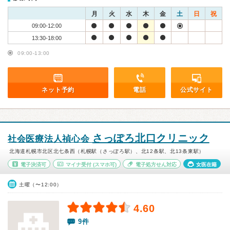
月
火
水
木
金
土
日
祝
09:00-12:00
13:30-18:00
09:00-13:00
ネット予約
電話
公式サイト
さっぽろ北口クリニック
社会医療法人禎心会
北海道札幌市北区北七条西（札幌駅（さっぽろ駅）、北12条駅、北13条東駅）
電子決済可
マイナ受付
(スマホ可)
電子処方せん対応
女医在籍
土曜（〜12:00）
4.60
9件