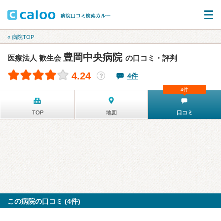
« 病院TOP
豊岡中央病院
医療法人 歓生会
の口コミ・評判
4.24
4件
？
4件
TOP
地図
口コミ
この病院の口コミ (4件)