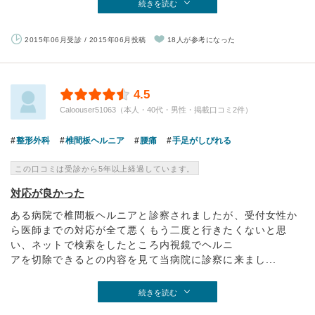
続きを読む
2015年06月受診 / 2015年06月投稿
18人が参考になった
4.5
Caloouser51063（本人・40代・男性・掲載口コミ2件）
整形外科
椎間板ヘルニア
腰痛
手足がしびれる
この口コミは受診から5年以上経過しています。
対応が良かった
ある病院で椎間板ヘルニアと診察されましたが、受付女性か
ら医師までの対応が全て悪くもう二度と行きたくないと思
い、ネットで検索をしたところ内視鏡でヘルニ
アを切除できるとの内容を見て当病院に診察に来まし...
続きを読む