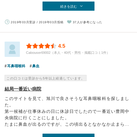
続きを読む
2019年03月受診 / 2019年03月投稿
37人が参考になった
4.5
Caloouser69002（本人・40代・男性・掲載口コミ1件）
耳鼻咽喉科
鼻血
この口コミは受診から5年以上経過しています。
結局一番近い病院
このサイトを見て、旭川で良さそうな耳鼻咽喉科を探しまし
た。
第一候補が仕事休みの日に休診日でしたので一番近い豊岡中
央病院に行くことにしました。
たまに鼻血が出るのですが、この頃出るとなかなか止まら...