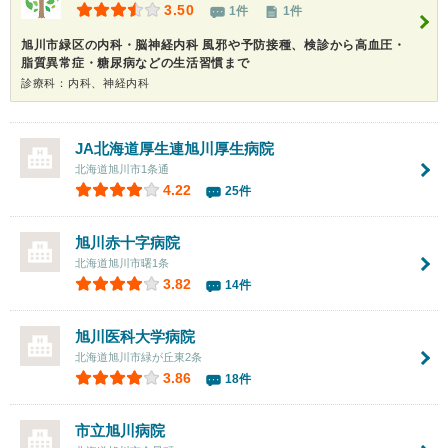
3.50
1件
1件
旭川市緑区の内科・脳神経内科 風邪や予防接種、検診から高血圧・
脂質異常症・糖尿病などの生活習慣まで
診療科：内科、神経内科
JA北海道厚生連旭川厚生病院
北海道旭川市1条通
4.22
25件
旭川赤十字病院
北海道旭川市曙1条
3.82
14件
旭川医科大学病院
北海道旭川市緑が丘東2条
3.86
18件
市立旭川病院