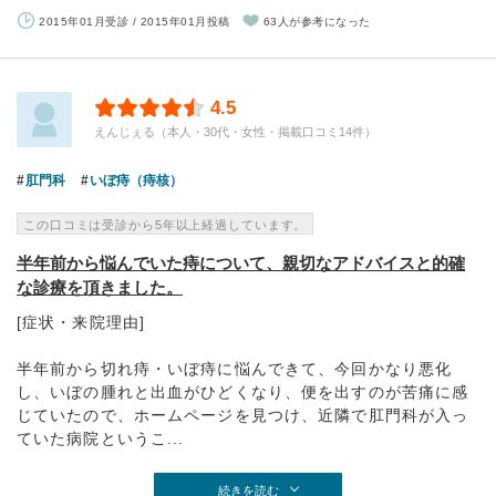
2015年01月受診 / 2015年01月投稿
63人が参考になった
4.5
えんじぇる（本人・30代・女性・掲載口コミ14件）
肛門科
いぼ痔（痔核）
この口コミは受診から5年以上経過しています。
半年前から悩んでいた痔について、親切なアドバイスと的確
な診療を頂きました。
[症状・来院理由]
半年前から切れ痔・いぼ痔に悩んできて、今回かなり悪化
し、いぼの腫れと出血がひどくなり、便を出すのが苦痛に感
じていたので、ホームページを見つけ、近隣で肛門科が入っ
ていた病院というこ...
続きを読む