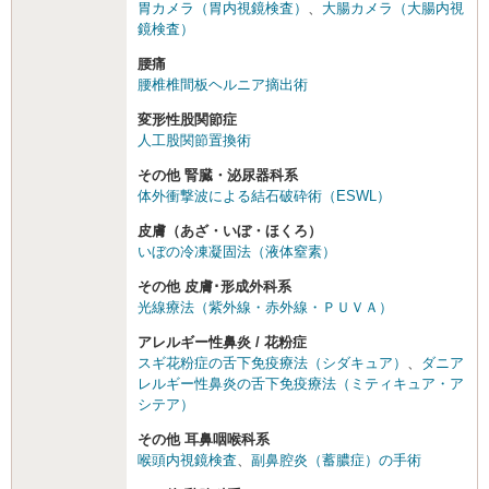
胃カメラ（胃内視鏡検査）
、
大腸カメラ（大腸内視
鏡検査）
腰痛
腰椎椎間板ヘルニア摘出術
変形性股関節症
人工股関節置換術
その他 腎臓・泌尿器科系
体外衝撃波による結石破砕術（ESWL）
皮膚（あざ・いぼ・ほくろ）
いぼの冷凍凝固法（液体窒素）
その他 皮膚･形成外科系
光線療法（紫外線・赤外線・ＰＵＶＡ）
アレルギー性鼻炎 / 花粉症
スギ花粉症の舌下免疫療法（シダキュア）
、
ダニア
レルギー性鼻炎の舌下免疫療法（ミティキュア・ア
シテア）
その他 耳鼻咽喉科系
喉頭内視鏡検査
、
副鼻腔炎（蓄膿症）の手術