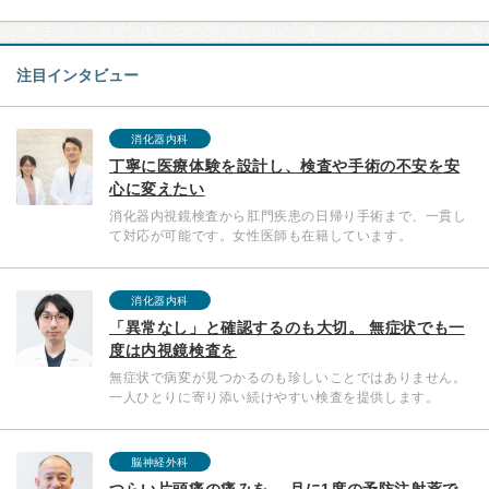
注目インタビュー
消化器内科
丁寧に医療体験を設計し、検査や手術の不安を安
心に変えたい
消化器内視鏡検査から肛門疾患の日帰り手術まで、一貫し
て対応が可能です。女性医師も在籍しています。
消化器内科
「異常なし」と確認するのも大切。 無症状でも一
度は内視鏡検査を
無症状で病変が見つかるのも珍しいことではありません。
一人ひとりに寄り添い続けやすい検査を提供します。
脳神経外科
つらい片頭痛の痛みを、 月に1度の予防注射薬で