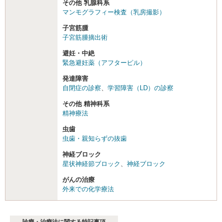
その他 乳腺科系
マンモグラフィー検査（乳房撮影）
子宮筋腫
子宮筋腫摘出術
避妊・中絶
緊急避妊薬（アフターピル）
発達障害
自閉症の診察
、
学習障害（LD）の診察
その他 精神科系
精神療法
虫歯
虫歯・親知らずの抜歯
神経ブロック
星状神経節ブロック
、
神経ブロック
がんの治療
外来での化学療法
診療・治療法に関する特記事項