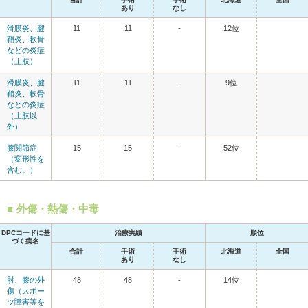
あり
なし
滑膜炎、腱
11
11
-
12位
鞘炎、軟骨
などの炎症
（上肢）
滑膜炎、腱
11
11
-
9位
鞘炎、軟骨
などの炎症
（上肢以
外）
膝関節症
15
15
-
52位
（変形性を
含む。）
外傷・熱傷・中毒
DPCコードに基
治療実績
順位
づく病名
合計
手術
手術
北海道
全国
あり
なし
肘、膝の外
48
48
-
14位
傷（スポー
ツ障害等を