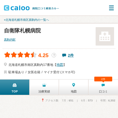
«北海道札幌市南区真駒内の一覧へ
自衛隊札幌病院
真駒内駅
4.25
2件
？
地図
北海道札幌市南区真駒内17番地【
】
駐車場あり
女医在籍
マイナ受付 (スマホ可)
2件
TOP
治療実績
地図
口コミ
アクセス数 7月：
651
| 6月：
573
| 年間：
6,552