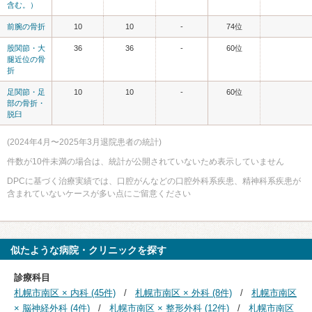
含む。）
前腕の骨折
10
10
-
74位
股関節・大
36
36
-
60位
腿近位の骨
折
足関節・足
10
10
-
60位
部の骨折・
脱臼
(2024年4月〜2025年3月退院患者の統計)
件数が10件未満の場合は、統計が公開されていないため表示していません
DPCに基づく治療実績では、口腔がんなどの口腔外科系疾患、精神科系疾患が
含まれていないケースが多い点にご留意ください
似たような病院・クリニックを探す
診療科目
札幌市南区 × 内科 (45件)
札幌市南区 × 外科 (8件)
札幌市南区
× 脳神経外科 (4件)
札幌市南区 × 整形外科 (12件)
札幌市南区