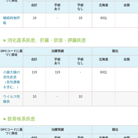
づく病名
合計
手術
手術
北海道
全国
あり
なし
睡眠時無呼
18
-
18
40位
吸
消化器系疾患、肝臓・胆道・膵臓疾患
DPCコードに基
治療実績
順位
づく病名
合計
手術
手術
北海道
全国
あり
なし
小腸大腸の
119
119
-
60位
良性疾患
（良性腫瘍
を含む。）
ウイルス性
10
-
10
腸炎
筋骨格系疾患
DPCコードに基
治療実績
順位
づく病名
合計
手術
手術
北海道
全国