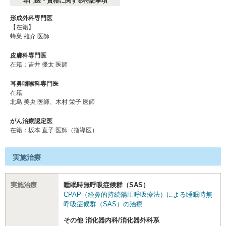
専門医・資格に関する特記事項
形成外科専門医
【在籍】
蜂巣 雄介 医師
皮膚科専門医
在籍：吉井 優太 医師
耳鼻咽喉科専門医
在籍
北島 美央 医師、木村 栄子 医師
がん治療認定医
在籍：坂本 直⼦ 医師（指導医）
実施治療
実施治療
睡眠時無呼吸症候群（SAS）
CPAP（経鼻的持続陽圧呼吸療法）による睡眠時無
呼吸症候群（SAS）の治療
その他 消化器内科/消化器外科系