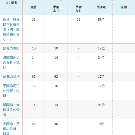
づく病名
合計
手術
手術
北海道
全国
あり
なし
胸椎、腰椎
21
-
21
58位
以下骨折損
傷（胸・腰
髄損傷を含
む。）
鎖骨の骨折
10
10
-
17位
肩関節周辺
14
14
-
24位
の骨折・脱
臼
前腕の骨折
62
62
-
17位
手関節周辺
16
16
-
12位
の骨折・脱
臼
股関節・大
14
14
-
91位
腿近位の骨
折
足関節・足
46
46
-
9位
部の骨折・
脱臼