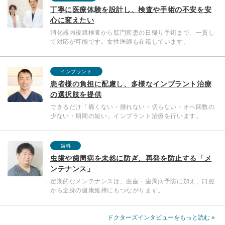
丁寧に医療体験を設計し、検査や手術の不安を安
心に変えたい
消化器内視鏡検査から肛門疾患の日帰り手術まで、一貫し
て対応が可能です。女性医師も在籍しています。
インプラント
患者様の負担に配慮し、多様なインプラント治療
の選択肢を提供
できるだけ「痛くない・腫れない・切らない・オペ回数の
少ない・期間の短い」インプラント治療を行います。
歯科
虫歯や歯周病を未然に防ぎ、再発を防止する「メ
ンテナンス」
定期的なメンテナンスは、虫歯・歯周病予防に加え、口腔
から全身の健康維持にもつながります。
ドクターズインタビューをもっと読む »