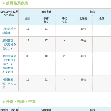
筋骨格系疾患
DPCコードに基
治療実績
順位
づく病名
合計
手術
手術
北海道
全国
あり
なし
上肢末梢神
11
11
-
30位
経麻痺
膝関節症
17
17
-
49位
（変形性を
含む。）
脊柱管狭窄
33
10
23
43位
（脊椎症を
含む。）
腰部骨盤、
不安定椎
椎間板変
11
11
-
38位
性、ヘルニ
ア
外傷・熱傷・中毒
DPCコードに基
治療実績
順位