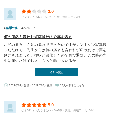
2.0
ピンク014（本人・60代・男性・掲載口コミ3件）
整形外科
ヘルニア
何の病名も言われず症状だけで薬を処方
お尻の痛み、左足の痺れで行ったのですがレントゲン写真撮
っただけで、先生からは何の病名も言われず症状だけで薬を
処方されました。症状が悪化したので再び通院、この時の先
生は痛いだけでしょ！もっと酷い人いるか...
続きを読む
2023年02月受診 / 2023年02月投稿
25人が参考になった
5.0
ばら391（本人ではない・3〜5歳・男性・掲載口コミ16件）