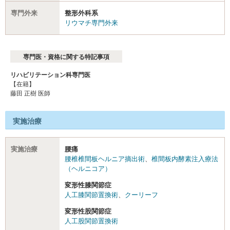
専門外来
整形外科系
リウマチ専門外来
専門医・資格に関する特記事項
リハビリテーション科専門医
【在籍】
藤田 正樹 医師
実施治療
実施治療
腰痛
腰椎椎間板ヘルニア摘出術
、
椎間板内酵素注入療法
（ヘルニコア）
変形性膝関節症
人工膝関節置換術
、
クーリーフ
変形性股関節症
人工股関節置換術