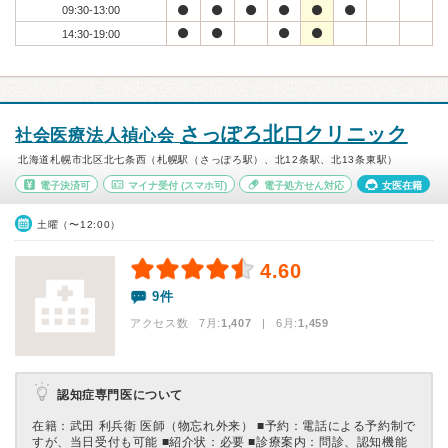
09:30-13:00
14:30-19:00
さっぽろ北口クリニック
社会医療法人禎心会
北海道札幌市北区北七条西（札幌駅（さっぽろ駅）、北12条駅、北13条東駅）
電子決済可
マイナ受付
(スマホ可)
電子処方せん対応
女医在籍
土曜（〜12:00）
4.60
9件
アクセス数 7月:
1,407
| 6月:
1,459
認知症専門医について
在籍：武田 利兵衛 医師（物忘れ外来） ■予約：電話による予約制で
すが、当日受付も可能 ■紹介状：必要 ■診療案内：問診、認知機能