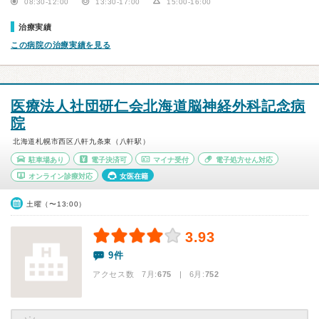
08:30-12:00
13:30-17:00
15:00-16:00
治療実績
この病院の治療実績を見る
医療法人社団研仁会北海道脳神経外科記念病
院
北海道札幌市西区八軒九条東（八軒駅）
駐車場あり
電子決済可
マイナ受付
電子処方せん対応
オンライン診療対応
女医在籍
土曜（〜13:00）
3.93
9件
アクセス数 7月:
675
| 6月:
752