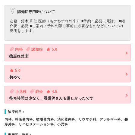
認知症専門医について
在籍：鈴木 和仁 医師（ものわすれ外来） ■予約：必要（電話） ■紹
介状：必要 ■ご案内：予約の際に事前に必要なものなどについての
説明をします。
内科
認知症
5.0
物忘れ外来
5.0
初めて
小児科
肺炎
4.5
待ち時間は少なく、看護師さんも優しかったです
診療科目：
内科、呼吸器内科、循環器内科、消化器内科、リウマチ科、アレルギー科、整
形外科、リハビリテーション科、小児科