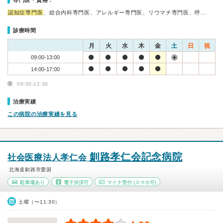
専門医・資格：
認知症専門医
、総合内科専門医、アレルギー専門医、リウマチ専門医、呼…
診療時間
月
火
水
木
金
土
日
祝
09:00-13:00
14:00-17:00
09:00-12:30
治療実績
この病院の治療実績を見る
釧路孝仁会記念病院
社会医療法人孝仁会
北海道釧路市愛国
駐車場あり
電子決済可
マイナ受付
(スマホ可)
土曜（〜11:30）