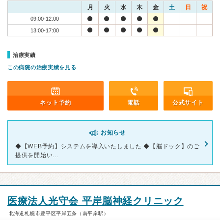
月
火
水
木
金
土
日
祝
09:00-12:00
13:00-17:00
治療実績
この病院の治療実績を見る
ネット予約
電話
公式サイト
お知らせ
◆【WEB予約】システムを導入いたしました ◆【脳ドック】のご
提供を開始い...
医療法人光守会 平岸脳神経クリニック
北海道札幌市豊平区平岸五条（南平岸駅）