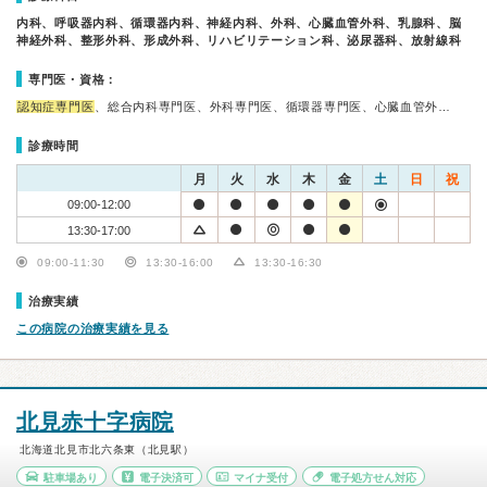
内科、呼吸器内科、循環器内科、神経内科、外科、心臓血管外科、乳腺科、脳
神経外科、整形外科、形成外科、リハビリテーション科、泌尿器科、放射線科
専門医・資格：
認知症専門医
、総合内科専門医、外科専門医、循環器専門医、心臓血管外…
診療時間
月
火
水
木
金
土
日
祝
09:00-12:00
13:30-17:00
09:00-11:30
13:30-16:00
13:30-16:30
治療実績
この病院の治療実績を見る
北見赤十字病院
北海道北見市北六条東（北見駅）
駐車場あり
電子決済可
マイナ受付
電子処方せん対応