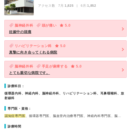
アクセス数 7月:
1,825
| 6月:
1,852
脳神経外科
頭が痛い
5.0
妊娠中の頭痛
リハビリテーション科
5.0
真摯に向き合ってくれる病院
脳神経外科
手足が麻痺する
5.0
とても親切な病院です。
診療科目：
循環器内科、神経内科、脳神経外科、リハビリテーション科、耳鼻咽喉科、放
射線科
専門医・資格：
認知症専門医
、循環器専門医、脳血管内治療専門医、神経内科専門医、脳…
診療時間