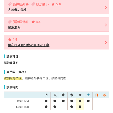
脳神経外科
頭が痛い
5.0
人格者の先生
脳神経外科
4.5
超激混み
4.5
物忘れや認知症の評価が丁寧
診療科目：
脳神経外科
専門医・資格：
認知症専門医
、脳神経外科専門医、頭痛専門医
診療時間
月
火
水
木
金
土
日
祝
09:00-12:30
14:00-18:00