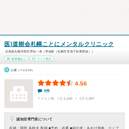
医)道樹会札幌ことにメンタルクリニック
北海道札幌市西区琴似一条（琴似駅（札幌市営地下鉄東西線））
駐車場あり
マイナ受付
土曜（〜13:00）
4.56
4件
アクセス数 7月:
1,100
| 6月:
1,007
認知症専門医について
在籍：阿部 多樹夫 医師 ■予約：必要 ■紹介状：あれば持参。なくて