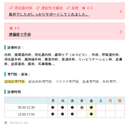
消化器内科
虚血性大腸炎
血便
4.5
急外でしたがしっかりサポートしてくれました。
4.5
膵臓癌で手術
診療科目：
内科、循環器内科、消化器内科、緩和ケア（ホスピス）、外科、呼吸器外科、
消化器外科、脳神経外科、整形外科、形成外科、リハビリテーション科、皮膚
科、泌尿器科、眼科、耳鼻咽喉…
専門医・資格：
認知症専門医
、総合内科専門医、リウマチ専門医、血液専門医、外科専門…
診療時間
月
火
水
木
金
土
日
祝
08:30-12:30
13:30-17:05
08:30-17:05