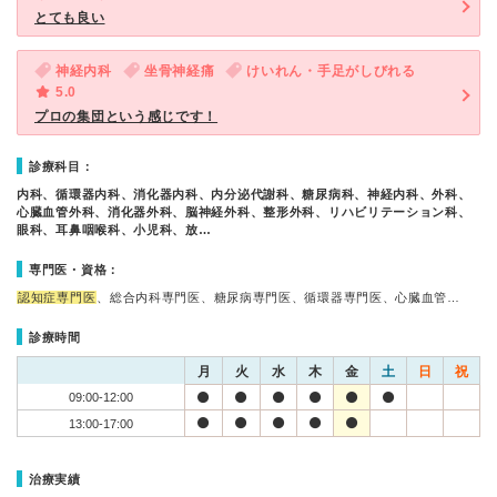
とても良い
神経内科
坐骨神経痛
けいれん・手足がしびれる
5.0
プロの集団という感じです！
診療科目：
内科、循環器内科、消化器内科、内分泌代謝科、糖尿病科、神経内科、外科、
心臓血管外科、消化器外科、脳神経外科、整形外科、リハビリテーション科、
眼科、耳鼻咽喉科、小児科、放…
専門医・資格：
認知症専門医
、総合内科専門医、糖尿病専門医、循環器専門医、心臓血管…
診療時間
月
火
水
木
金
土
日
祝
09:00-12:00
13:00-17:00
治療実績