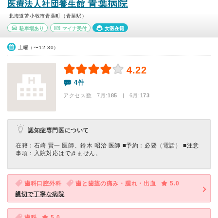
青葉病院
医療法人社団養生館
北海道苫小牧市青葉町（青葉駅）
駐車場あり
マイナ受付
女医在籍
土曜（〜12:30）
4.22
4件
アクセス数 7月:
185
| 6月:
173
認知症専門医について
在籍：石崎 賢一 医師、鈴木 昭治 医師 ■予約：必要（電話） ■注意
事項：入院対応はできません。
歯科口腔外科
歯と歯茎の痛み・腫れ・出血
5.0
親切で丁寧な病院
歯科
5.0