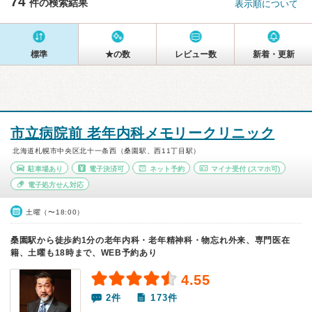
74
件の検索結果
表示順について
標準
★の数
レビュー数
新着・更新
市立病院前 老年内科メモリークリニック
北海道札幌市中央区北十一条西（桑園駅、西11丁目駅）
駐車場あり
電子決済可
ネット予約
マイナ受付
(スマホ可)
電子処方せん対応
土曜（〜18:00）
桑園駅から徒歩約1分の老年内科・老年精神科・物忘れ外来、専門医在
籍、土曜も18時まで、WEB予約あり
4.55
2件
173件