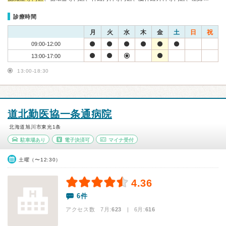
診療時間
月
火
水
木
金
土
日
祝
09:00-12:00
13:00-17:00
13:00-18:30
道北勤医協一条通病院
北海道旭川市東光1条
駐車場あり
電子決済可
マイナ受付
土曜（〜12:30）
4.36
6件
アクセス数 7月:
623
| 6月:
616