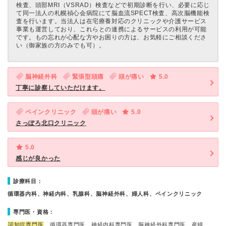
検査、頭部MRI（VSRAD）検査などで初期診断を行い、必要に応じ
て同一法人の札幌禎心会病院にて脳血流SPECT検査、高次脳機能検
査を行います。当法人は在宅療養対応のクリニックや介護サービス
事業も運営しており、これらとの連携によるサービスの利用が可能
です。もの忘れが心配な方やお困りの方は、お気軽にご相談くださ
い（御家族の方のみでも可）。
脳神経外科
緊張型頭痛
頭が痛い
5.0
丁寧に診察していただけます。
ペインクリニック
頭が痛い
5.0
さっぽろ北口クリニック
5.0
感じが良かった
診療科目：
循環器内科、神経内科、乳腺科、脳神経外科、婦人科、ペインクリニック
専門医・資格：
認知症専門医
、循環器専門医、神経内科専門医、脳神経外科専門医、産婦…