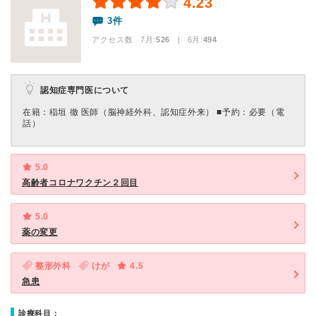
4.23
3件
アクセス数 7月:
526
| 6月:
494
認知症専門医について
在籍：稲垣 徹 医師（脳神経外科、認知症外来） ■予約：必要（電
話）
5.0
高齢者コロナワクチン２回目
5.0
薬の変更
整形外科
けが
4.5
急患
診療科目：