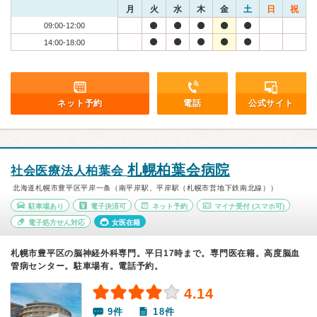
月
火
水
木
金
土
日
祝
09:00-12:00
14:00-18:00
ネット予約
電話
公式サイト
札幌柏葉会病院
社会医療法人柏葉会
北海道札幌市豊平区平岸一条（南平岸駅、平岸駅（札幌市営地下鉄南北線））
駐車場あり
電子決済可
ネット予約
マイナ受付
(スマホ可)
電子処方せん対応
女医在籍
札幌市豊平区の脳神経外科専門。平日17時まで。専門医在籍。高度脳血
管病センター。駐車場有。電話予約。
4.14
9件
18件