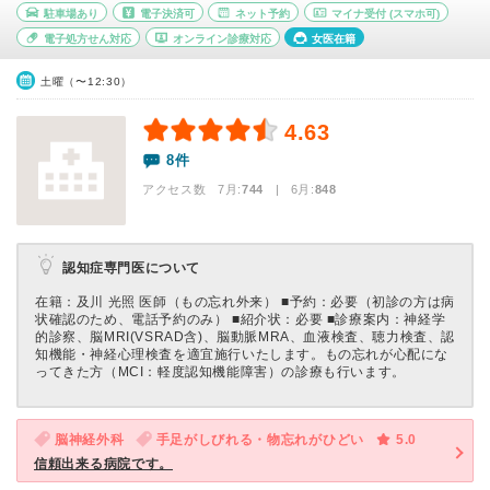
駐車場あり
電子決済可
ネット予約
マイナ受付
(スマホ可)
電子処方せん対応
オンライン診療対応
女医在籍
土曜（〜12:30）
4.63
8件
アクセス数 7月:
744
| 6月:
848
認知症専門医について
在籍：及川 光照 医師（もの忘れ外来） ■予約：必要（初診の方は病
状確認のため、電話予約のみ） ■紹介状：必要 ■診療案内：神経学
的診察、脳MRI(VSRAD含)、脳動脈MRA、血液検査、聴力検査、認
知機能・神経心理検査を適宜施行いたします。もの忘れが心配にな
ってきた方（MCI：軽度認知機能障害）の診療も行います。
脳神経外科
手足がしびれる・物忘れがひどい
5.0
信頼出来る病院です。