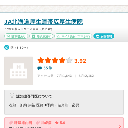
JA北海道厚生連帯広厚生病院
北海道帯広市西十四条南（帯広駅）
駐車場あり
電子決済可
マイナ受付
(スマホ可)
女医在籍
朝（8:30〜）
3.92
35件
アクセス数 7月:
1,643
| 6月:
2,162
認知症専門医について
在籍：加納 崇裕 医師 ■予約・紹介状：必要
呼吸器内科
川崎病
5.0