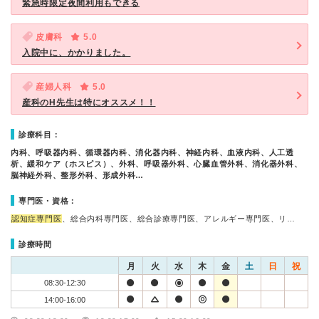
緊急時限定夜間利用もできる
皮膚科
5.0
入院中に、かかりました。
産婦人科
5.0
産科のH先生は特にオススメ！！
診療科目：
内科、呼吸器内科、循環器内科、消化器内科、神経内科、血液内科、人工透
析、緩和ケア（ホスピス）、外科、呼吸器外科、心臓血管外科、消化器外科、
脳神経外科、整形外科、形成外科…
専門医・資格：
認知症専門医
、総合内科専門医、総合診療専門医、アレルギー専門医、リ…
診療時間
月
火
水
木
金
土
日
祝
08:30-12:30
14:00-16:00