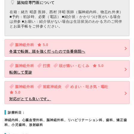
認知症専門医について
在籍：緒方 昭彦 医師、西村 洋昭 医師（脳神経内科、物忘れ外来）
■予約：初診時、必要（電話） ■紹介状：かかりつけ医がいる場合
は持参 ■お願い：紹介状がない場合は生活状況のわかる方のご同伴
とお薬手帳をご持参ください。
脳神経外科
5.0
冬道で転倒、頭を強く打ったので当番病院へ
脳神経外科
打撲
頭が痛い・むくみ
5.0
転倒して受診
脳神経外科
前庭神経炎
めまい・吐き気・嘔吐
5.0
対応がとても良いです。
診療科目：
神経内科、心臓血管外科、脳神経外科、リハビリテーション科、歯科、矯正歯
科、小児歯科、放射線科