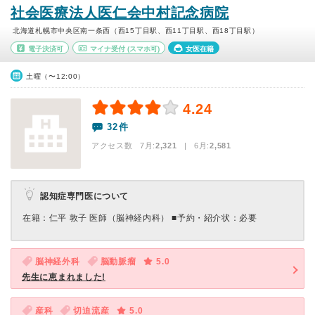
社会医療法人医仁会中村記念病院
北海道札幌市中央区南一条西（西15丁目駅、西11丁目駅、西18丁目駅）
電子決済可
マイナ受付
(スマホ可)
女医在籍
土曜（〜12:00）
4.24
32件
アクセス数 7月:
2,321
| 6月:
2,581
認知症専門医について
在籍：仁平 敦子 医師（脳神経内科） ■予約・紹介状：必要
脳神経外科
脳動脈瘤
5.0
先生に恵まれました!
産科
切迫流産
5.0