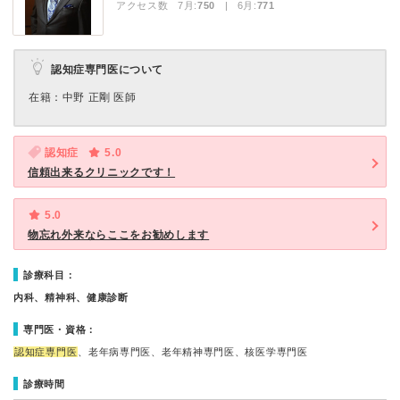
アクセス数 7月:
750
| 6月:
771
認知症専門医について
在籍：中野 正剛 医師
認知症
5.0
信頼出来るクリニックです！
5.0
物忘れ外来ならここをお勧めします
診療科目：
内科、精神科、健康診断
専門医・資格：
認知症専門医
、老年病専門医、老年精神専門医、核医学専門医
診療時間