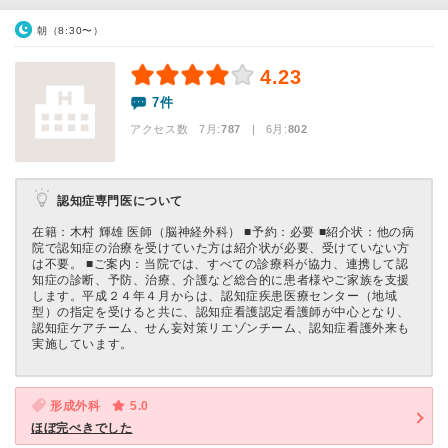
朝（8:30〜）
4.23
7件
アクセス数 7月:
787
| 6月:
802
認知症専門医について
在籍：木村 輝雄 医師（脳神経外科） ■予約：必要 ■紹介状：他の病
院で認知症の治療を受けていた方は紹介状が必要、受けていない方
は不要。 ■ご案内：当院では、すべての診療科が協力、連携して認
知症の診断、予防、治療、介護など総合的に患者様やご家族を支援
します。平成２４年４月からは、認知症疾患医療センター（地域
型）の指定を受けると共に、認知症看護認定看護師が中心となり、
認知症ケアチーム、せん妄対策リエゾンチーム、認知症看護外来も
実施しています。
形成外科
5.0
ほぼ完ぺきでした