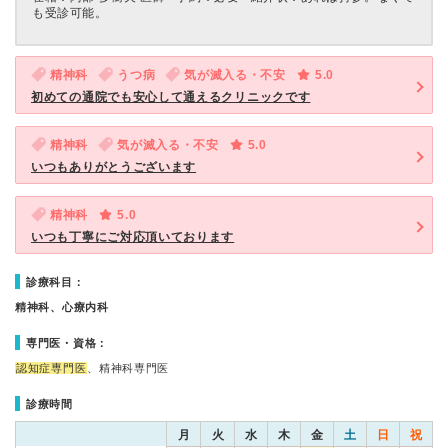
も受診可能。
精神科
うつ病
気が滅入る・不安
5.0
初めての通院でも安心して通えるクリニックです
精神科
気が滅入る・不安
5.0
いつもありがとうございます
精神科
5.0
いつも丁寧にご対応頂いております
診療科目：
精神科、心療内科
専門医・資格：
認知症専門医
、精神科専門医
診療時間
月
火
水
木
金
土
日
祝