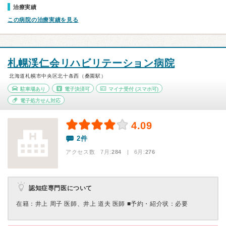
治療実績
この病院の治療実績を見る
札幌渓仁会リハビリテーション病院
北海道札幌市中央区北十条西（桑園駅）
駐車場あり
電子決済可
マイナ受付
(スマホ可)
電子処方せん対応
4.09
2件
アクセス数 7月:
284
| 6月:
276
認知症専門医について
在籍：井上 周子 医師、井上 道夫 医師 ■予約・紹介状：必要