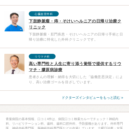
心臓血管外科
下肢静脈瘤・痔・そけいヘルニアの日帰り治療ク
リニック
下肢静脈瘤・肛門疾患・そけいヘルニアの日帰り手術と日
帰り治療に特化した外科クリニックです。
リウマチ科
高い専門性と人生に寄り添う覚悟で提供するリウ
マチ・膠原病診療
患者さんの理解・納得を大切にした「協働意思決定」によ
り、高い治療ゴールを目ざしています。
ドクターズインタビューをもっと読む »
青葉病院の基本情報、口コミ4件は、病院口コミ検索カルーでチェック！神経内
科、リハビリテーション科、歯科、歯科口腔外科、予防接種があります。外科専門
医、神経内科専門医、脳神経外科専門医などが在籍しています。土曜日診察・女医