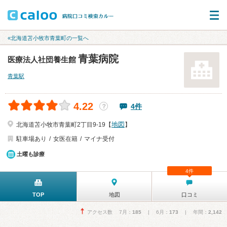
«北海道苫小牧市青葉町の一覧へ
青葉病院
医療法人社団養生館
青葉駅
4.22
4件
？
地図
北海道苫小牧市青葉町2丁目9-19【
】
駐車場あり
女医在籍
マイナ受付
土曜も診療
4件
TOP
地図
口コミ
アクセス数 7月：
185
| 6月：
173
| 年間：
2,142