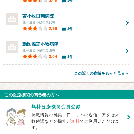
3.49
1件
苫小牧日翔病院
北海道苫小牧市矢代町
2.98
8件
勤医協苫小牧病院
北海道苫小牧市見山町
3.04
4件
この近くの病院をもっと見る »
この医療機関の関係者の方へ
掲載情報の編集、口コミへの返信・アクセス
数確認などの機能が
無料
でご利用いただけま
す。