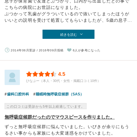
息子が保育園で友達とぶつかり、口内から出血したとの事で
こちらの病院にお世話になりました。
ぶつかって乳歯がグラついているので抜いてしまったほうが
いいとの説明を受けて処置してもらいましたが、5歳の息子...
続きを読む
2014年06月受診 / 2016年09月投稿
6人が参考になった
4.5
ひなぷー（本人・30代・女性・掲載口コミ10件）
歯科口腔外科
睡眠時無呼吸症候群（SAS）
この口コミは受診から5年以上経過しています。
無呼吸症候群だったのでマウスピースを作りました。
ずっと無呼吸症候群に悩んでいました。いびきが余りにもう
るさい事からも家族にも大変迷惑をかけていました。