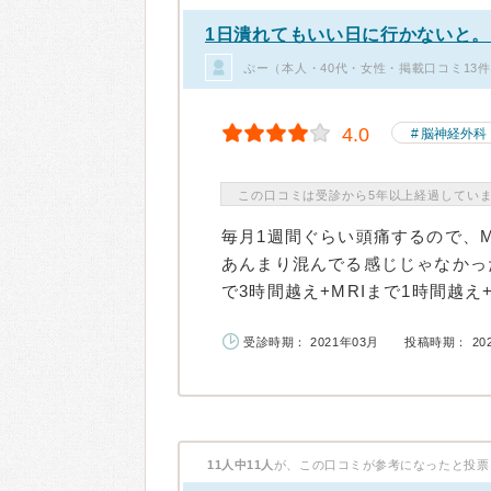
1日潰れてもいい日に行かないと。
ぷー（本人・40代・女性・掲載口コミ13
4.0
脳神経外科
この口コミは受診から5年以上経過してい
毎月1週間ぐらい頭痛するので、
あんまり混んでる感じじゃなかっ
で3時間越え+MRIまで1時間越え+診
受診時期： 2021年03月
投稿時期： 20
11人中11人
が、この口コミが参考になったと投票