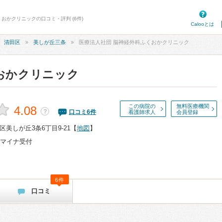
くおかクリニックの口コミ・評判 (6件)
Calooとは
清田区
美しが丘三条
医療法人社団 脳神経外科ふくおかクリニック
おかクリニック
この病院の
無料医療機関
4.08
？
口コミ
6
件
看護師求人
会員登録
美しが丘3条6丁目9-21
【
地図
】
マイナ受付
6件
口コミ