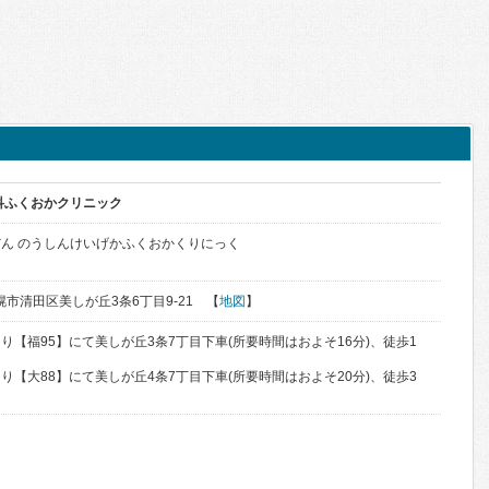
科ふくおかクリニック
ん のうしんけいげかふくおかくりにっく
札幌市清田区美しが丘3条6丁目9-21 【
地図
】
【福95】にて美しが丘3条7丁目下車(所要時間はおよそ16分)、徒歩1
【大88】にて美しが丘4条7丁目下車(所要時間はおよそ20分)、徒歩3