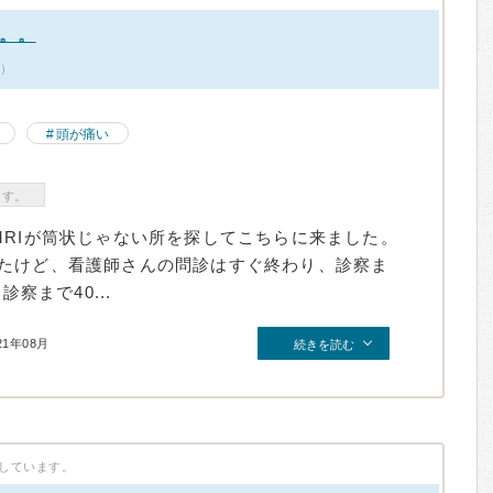
。。
件）
頭が痛い
ます。
MRIが筒状じゃない所を探してこちらに来ました。
たけど、看護師さんの問診はすぐ終わり、診察ま
察まで40...
21年08月
続きを読む
しています。