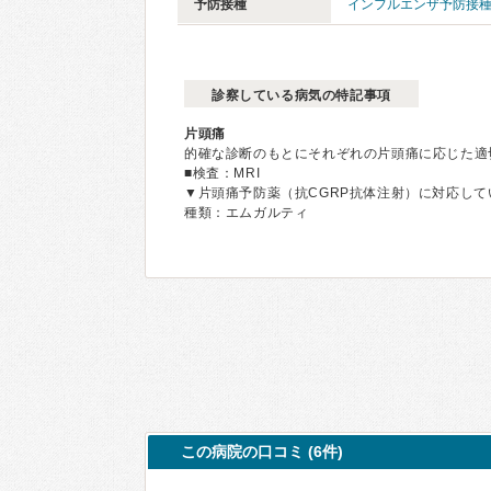
予防接種
インフルエンザ予防接
診察している病気の特記事項
片頭痛
的確な診断のもとにそれぞれの片頭痛に応じた適
■検査：MRI
▼片頭痛予防薬（抗CGRP抗体注射）に対応して
種類：エムガルティ
この病院の口コミ (6件)