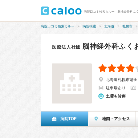
病院口コミ検索カルー - 脳神経外科ふ
病院口コミ検索カルー
病院検索
北海道
札幌市
脳神経外科ふく
医療法人社団
北海道札幌市清田区
駐車場あり
土曜も診療
病院TOP
地図・アクセス