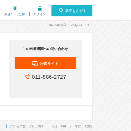
病院をさがす
新規ユーザ登録
ログイン
182,230
病院・
264,124
口コミ
この医療機関への問い合わせ
公式サイト
011-886-2727
アクセス数 7月：
374
| 6月：
406
| 年間：
4,256