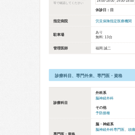
14:00-18:00
14:00-18:00
等で確認してください
休診日：日
指定病院
労災保険指定医療機関
あり
駐車場
無料: 13台
管理医師
福岡 誠二
診療科目、専門外来、専門医・資格
外科系
脳神経外科
診療科目
その他
予防接種
脳・神経系
脳神経外科専門医
、
頭
専門医・資格