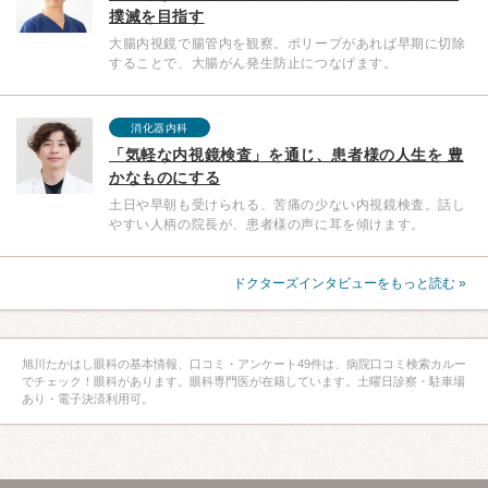
撲滅を目指す
大腸内視鏡で腸管内を観察。ポリープがあれば早期に切除
することで、大腸がん発生防止につなげます。
消化器内科
「気軽な内視鏡検査」を通じ、患者様の人生を 豊
かなものにする
土日や早朝も受けられる、苦痛の少ない内視鏡検査。話し
やすい人柄の院長が、患者様の声に耳を傾けます。
ドクターズインタビューをもっと読む »
旭川たかはし眼科の基本情報、口コミ・アンケート49件は、病院口コミ検索カルー
でチェック！眼科があります。眼科専門医が在籍しています。土曜日診察・駐車場
あり・電子決済利用可。