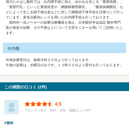
旭川たかはし眼科では、白内障手術に加え、ゆがみを生じる「黄斑前膜」、
「黄斑円孔」といった黄斑疾患や「網膜静脈閉塞症」、「糖尿病網膜症」な
どによって生じる硝子体出血などに対して網膜硝子体手術を日帰りにて行っ
ています。多焦点眼内レンズを用いた白内障手術も行っております。
国内外一流メーカーの診断治療機器を揃え、日本眼科学会認定 眼科専門
医が病状や診断、その予後などについて大型モニターを用いてご説明いたし
ます。
その他
外来診療受付は、毎朝８時３０分より行っております。
午後の診察は、水曜日のみです。１３時３０分より受付を行っております。
この病院の口コミ (2件)
4.5
ブロンズ（本人・30代・女性・掲載口コミ4件）
眼科