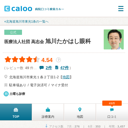
«北海道旭川市東光1条の一覧へ
公式
旭川たかはし眼科
医療法人社団 高志会
4.54
？
2件
47件
( レビュー数
49
件…
)
地図
北海道旭川市東光１条２丁目1-2【
】
駐車場あり
電子決済可
マイナ受付
土曜も診療
49件
TOP
診療案内
地図
口コミ
アクセス数 7月：
276
| 6月：
353
| 年間：
3,457