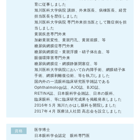
育に従事しました
旭川医科大学病院 講師、外来医長、病棟医長、経営
担当医長を歴任しました
旭川医科大学病院 専門外来担当医として難症例を担
当しました
黄斑疾患専門外来
加齢黄斑変性、黄斑円孔、黄斑前膜、等
糖尿病網膜症専門外来
糖尿病網膜症・黄斑浮腫・硝子体出血、等
眼循環障害専門外来
糖尿病網膜症・網膜静脈閉塞症、等
旭川医科大学病院において白内障手術、網膜硝子体
手術、網膜剥離復位術、等を執刀しました
国内外の一流眼科臨床研究医学雑誌である
Ophthalmology誌、AJO誌、BJO誌、
RETINA誌、日本眼科学会雑誌、日本の眼科、
臨床眼科、等に臨床研究成果を掲載発表しました
2016年５月 旭川たかはし眼科を開院しました
2017年４月 医療法人社団 高志会を設立しました
医学博士
資格
日本眼科学会認定 眼科専門医