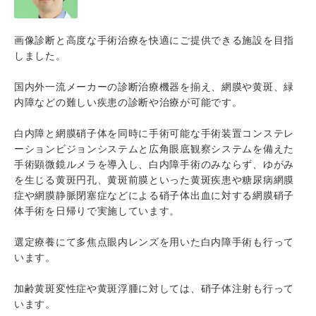
画像診断と高度な手術治療を快適にご提供できる施設を目指
しました。
国内外一流メーカーの診断治療機器を揃え、網膜や黄斑、緑
内障などの難しい疾患の診断や治療が可能です。
白内障と網膜硝子体を同時に手術可能な手術装置コンステレ
ーションビジョンシステムと広角眼底観察システムを備えた
手術顕微鏡ルメラを導入し、白内障手術のみならず、ゆがみ
を生じる黄斑円孔、黄斑前膜といった黄斑疾患や糖尿病網膜
症や網膜静脈閉塞症などによる硝子体出血に対する網膜硝子
体手術を日帰りで実施しています。
選定療養にて多焦点眼内レンズを用いた白内障手術も行って
います。
加齢黄斑変性症や黄斑浮腫に対しては、硝子体注射も行って
います。