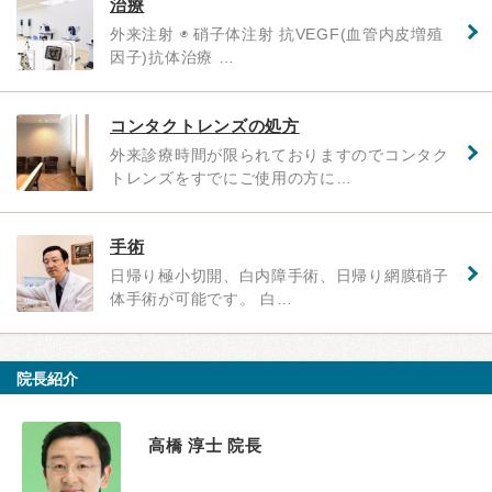
治療
外来注射 ◉ 硝子体注射 抗VEGF(血管内皮増殖
因子)抗体治療 …
コンタクトレンズの処方
外来診療時間が限られておりますのでコンタク
トレンズをすでにご使用の方に…
手術
日帰り極小切開、白内障手術、日帰り網膜硝子
体手術が可能です。 白…
院長紹介
高橋 淳士 院長