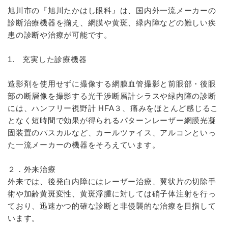
旭川市の『旭川たかはし眼科』は、国内外一流メーカーの
診断治療機器を揃え、網膜や黄斑、緑内障などの難しい疾
患の診断や治療が可能です。
1. 充実した診療機器
造影剤を使用せずに撮像する網膜血管撮影と前眼部・後眼
部の断層像を撮影する光干渉断層計シラスや緑内障の診断
には、ハンフリー視野計 HFA３、痛みをほとんど感じるこ
となく短時間で効果が得られるパターンレーザー網膜光凝
固装置のパスカルなど、カールツァイス、アルコンといっ
た一流メーカーの機器をそろえています。
２．外来治療
外来では、後発白内障にはレーザー治療、翼状片の切除手
術や加齢黄斑変性、黄斑浮腫に対しては硝子体注射を行っ
ており、迅速かつ的確な診断と非侵襲的な治療を目指して
います。