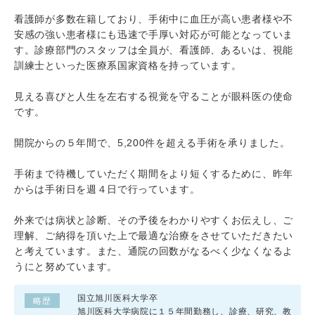
看護師が多数在籍しており、手術中に血圧が高い患者様や不
安感の強い患者様にも迅速で手厚い対応が可能となっていま
す。診療部門のスタッフは全員が、看護師、あるいは、視能
訓練士といった医療系国家資格を持っています。
​見える喜びと人生を左右する視覚を守ることが眼科医の使命
です。
開院からの５年間で、5,200件を超える手術を承りました。
手術まで待機していただく期間をより短くするために、昨年
からは手術日を週４日で行っています。
外来では病状と診断、その予後をわかりやすくお伝えし、ご
理解、ご納得を頂いた上で最適な治療をさせていただきたい
と考えています。また、通院の回数がなるべく少なくなるよ
うにと努めています。
国立旭川医科大学卒
略歴
​旭川医科大学病院に１５年間勤務し、診療、研究、教