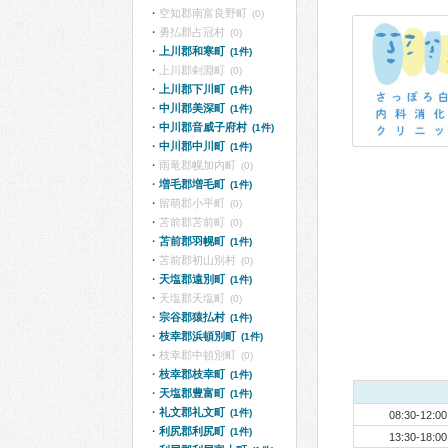
空知郡南富良野町
(0)
勇払郡占冠村
(0)
上川郡和寒町
(1件)
上川郡剣淵町
(0)
上川郡下川町
(1件)
中川郡美深町
(1件)
中川郡音威子府村
(1件)
中川郡中川町
(1件)
雨竜郡幌加内町
(0)
増毛郡増毛町
(1件)
留萌郡小平町
(0)
苫前郡苫前町
(0)
苫前郡羽幌町
(1件)
苫前郡初山別村
(0)
天塩郡遠別町
(1件)
天塩郡天塩町
(0)
宗谷郡猿払村
(1件)
枝幸郡浜頓別町
(1件)
枝幸郡中頓別町
(0)
枝幸郡枝幸町
(1件)
天塩郡豊富町
(1件)
礼文郡礼文町
(1件)
08:30-12:00
利尻郡利尻町
(1件)
13:30-18:00