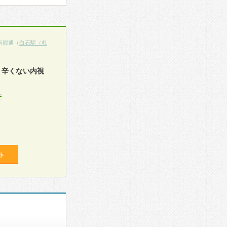
南郷通（
白石駅（札
、辛くない内視
件
ト