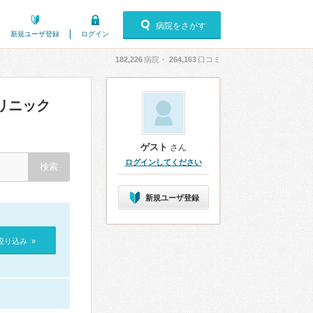
病院をさがす
新規ユーザ登録
ログイン
182,226
病院・
264,163
口コミ
リニック
ゲスト
さん
ログインしてください
新規ユーザ登録
絞り込み »