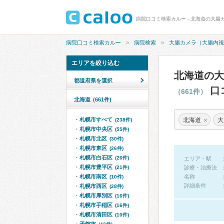
病院口コミ検索カルー
病院検索
大腸カメラ（大腸内視
エリアを絞り込む
北海道の大
都道府県を選択
口
（661件）
北海道
(661件)
×
北海道
大
札幌市すべて
(238件)
札幌市中央区
(55件)
札幌市北区
(30件)
札幌市東区
(26件)
札幌市白石区
(26件)
エリア・駅
札幌市豊平区
(21件)
診療・治療法
札幌市南区
名称
(10件)
詳細条件
札幌市西区
(28件)
札幌市厚別区
(16件)
札幌市手稲区
(16件)
札幌市清田区
(10件)