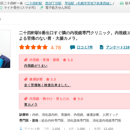
西区二十四軒一条（
二十四軒駅
、
西28丁目駅
、
琴似駅（札幌市営地下鉄東西線）
）
駐
マイナ受付 (スマホ可)
電子処方せん対応
0）
二十四軒駅6番出口すぐ隣の内視鏡専門クリニック。内視鏡
よる苦痛のない胃・大腸カメラ。
4.78
口コミ7件
アンケート118
内視鏡・胃痛・腹痛
5.0
内視鏡がうまい
健康診断
5.0
全く苦痛無く検査出来ました。
内視鏡・胸やけ・胃もたれ
5.0
胃カメラ
診療科：
内科、消化器内科、胃腸科、内視鏡、健康診断、人間ドック
専門医・資格：
総合内科専門医、消化器病専門医、消化器内視鏡専門医
アクセス数 7月：
1,026
| 6月：
1,080
| 年間：
12,420