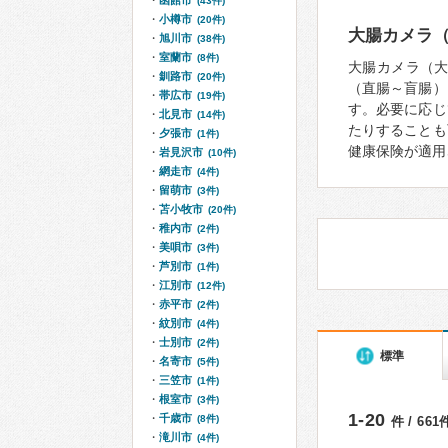
函館市
(43件)
小樽市
(20件)
大腸カメラ
旭川市
(38件)
室蘭市
(8件)
大腸カメラ（
釧路市
(20件)
（直腸～盲腸）
帯広市
(19件)
す。必要に応じ
北見市
(14件)
たりすることも
夕張市
(1件)
健康保険が適用
岩見沢市
(10件)
網走市
(4件)
留萌市
(3件)
苫小牧市
(20件)
稚内市
(2件)
美唄市
(3件)
芦別市
(1件)
江別市
(12件)
赤平市
(2件)
紋別市
(4件)
士別市
(2件)
標準
名寄市
(5件)
三笠市
(1件)
根室市
(3件)
1-20
千歳市
(8件)
件 / 66
滝川市
(4件)