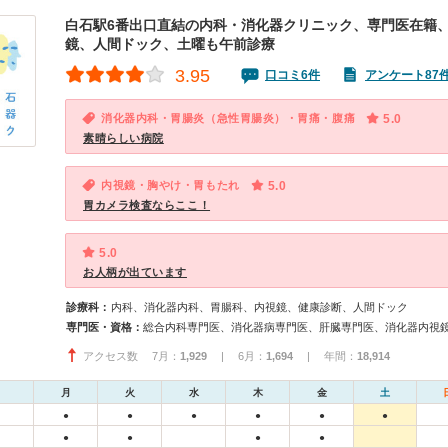
白石駅6番出口直結の内科・消化器クリニック、専門医在籍
鏡、人間ドック、土曜も午前診療
3.95
口コミ6件
アンケート87
消化器内科・胃腸炎（急性胃腸炎）・胃痛・腹痛
5.0
素晴らしい病院
内視鏡・胸やけ・胃もたれ
5.0
胃カメラ検査ならここ！
5.0
お人柄が出ています
診療科：
内科、消化器内科、胃腸科、内視鏡、健康診断、人間ドック
専門医・資格：
アクセス数 7月：
1,929
| 6月：
1,694
| 年間：
18,914
月
火
水
木
金
土
●
●
●
●
●
●
●
●
●
●