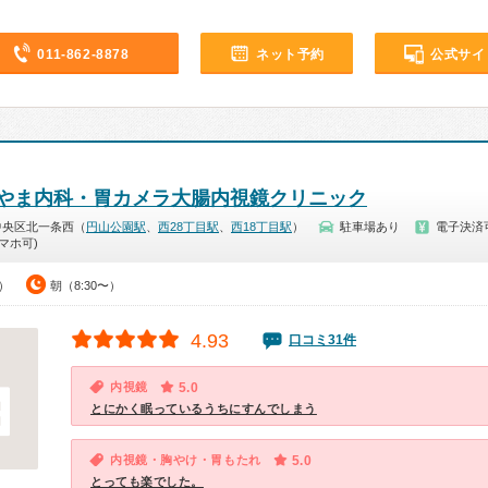
011-862-8878
ネット予約
公式サイ
やま内科・胃カメラ大腸内視鏡クリニック
中央区北一条西（
円山公園駅
、
西28丁目駅
、
西18丁目駅
）
駐車場あり
電子決済
マホ可)
0）
朝（8:30〜）
4.93
口コミ31件
内視鏡
5.0
とにかく眠っているうちにすんでしまう
内視鏡・胸やけ・胃もたれ
5.0
とっても楽でした。