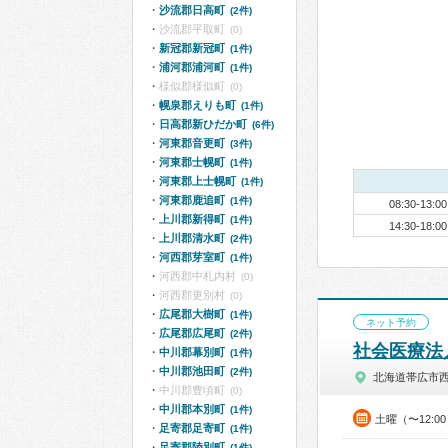
沙流郡日高町
(2件)
沙流郡平取町
(0)
新冠郡新冠町
(1件)
浦河郡浦河町
(1件)
様似郡様似町
(0)
幌泉郡えりも町
(1件)
日高郡新ひだか町
(6件)
河東郡音更町
(3件)
河東郡士幌町
(1件)
河東郡上士幌町
(1件)
河東郡鹿追町
(1件)
08:30-13:00
上川郡新得町
(1件)
14:30-18:00
上川郡清水町
(2件)
河西郡芽室町
(1件)
河西郡中札内村
(0)
河西郡更別村
(0)
広尾郡大樹町
(1件)
ネット予約
広尾郡広尾町
(2件)
社会医療法
中川郡幕別町
(1件)
中川郡池田町
(2件)
北海道帯広市
中川郡豊頃町
(0)
中川郡本別町
(1件)
土曜（〜12:0
足寄郡足寄町
(1件)
足寄郡陸別町
(1件)