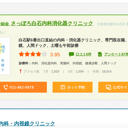
さっぽろ白石内科消化器クリニック
千結会
北海道札幌市白石区 
線）
）
白石駅6番出口直結の内科・消化器クリニック、専門医在籍
鏡、人間ドック、土曜も午前診療
3.95
口コミ6件
アンケート87
診療科：
内科、消化器内科、胃腸科、内視鏡、健康診断、人間ドック
アクセス数 7月：
1,929
| 6月：
1,694
| 年間：
18,914
011-862-8878
ネット予約
公式サイ
内科・内視鏡クリニック