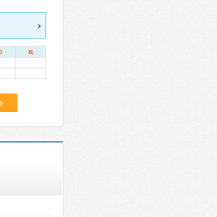
日
祝
ト