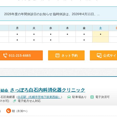
2026年度の年間休診日のお知らせ 臨時休診は、2026年4月11日、...
月
火
水
木
金
土
●
●
●
●
●
●
●
●
●
●
011-215-6665
ネット予約
公式サイ
さっぽろ白石内科消化器クリニック
千結会
白石区南郷通（
白石駅（札幌市営地下鉄東西線）
）
駐車場あり
電子決済可
マホ可)
電子処方せん対応
0）
朝（8:30〜）