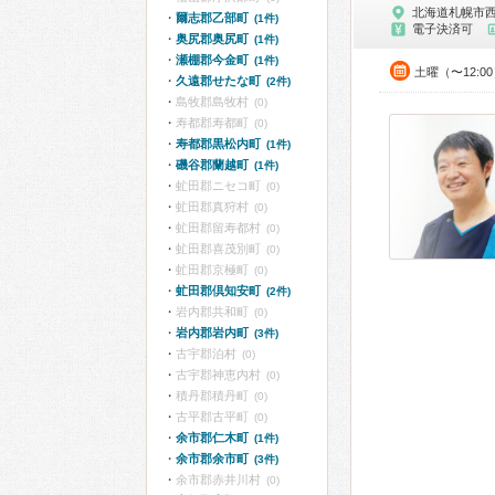
北海道札幌市
爾志郡乙部町
(1件)
電子決済可
奥尻郡奥尻町
(1件)
瀬棚郡今金町
(1件)
土曜（〜12:0
久遠郡せたな町
(2件)
島牧郡島牧村
(0)
寿都郡寿都町
(0)
寿都郡黒松内町
(1件)
磯谷郡蘭越町
(1件)
虻田郡ニセコ町
(0)
虻田郡真狩村
(0)
虻田郡留寿都村
(0)
虻田郡喜茂別町
(0)
虻田郡京極町
(0)
虻田郡倶知安町
(2件)
岩内郡共和町
(0)
岩内郡岩内町
(3件)
古宇郡泊村
(0)
古宇郡神恵内村
(0)
積丹郡積丹町
(0)
古平郡古平町
(0)
余市郡仁木町
(1件)
余市郡余市町
(3件)
余市郡赤井川村
(0)