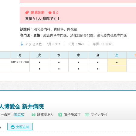
健康診断
5.0
素晴らしい病院です！
診療科：
消化器内科、胃腸科、内視鏡
専門医・資格：
総合内科専門医、消化器病専門医、消化器内視鏡専門医
アクセス数 7月：
807
| 6月：
943
| 年間：
10,661
月
火
水
木
金
土
08:30-12:00
●
●
●
●
●
●
●
●
●
人博愛会 新井病院
西一条南（
帯広駅
）
駐車場あり
電子決済可
マイナ受付
女医在籍
0）