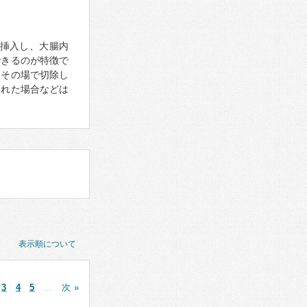
挿入し、大腸内
できるのが特徴で
はその場で切除し
された場合などは
表示順について
3
4
5
…
次 »