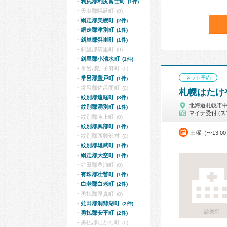
利尻郡利尻富士町
(1件)
天塩郡幌延町
(0)
網走郡美幌町
(2件)
網走郡津別町
(1件)
斜里郡斜里町
(1件)
斜里郡清里町
(0)
斜里郡小清水町
(1件)
常呂郡訓子府町
(0)
常呂郡置戸町
ネット予約
(1件)
常呂郡佐呂間町
(0)
札幌はたけ
紋別郡遠軽町
(3件)
北海道札幌市
紋別郡湧別町
(1件)
マイナ受付 (ス
紋別郡滝上町
(0)
紋別郡興部町
(1件)
土曜（〜13:0
紋別郡西興部村
(0)
紋別郡雄武町
(1件)
網走郡大空町
(1件)
虻田郡豊浦町
(0)
有珠郡壮瞥町
(1件)
白老郡白老町
(2件)
勇払郡厚真町
(0)
虻田郡洞爺湖町
(2件)
診療所
勇払郡安平町
(2件)
勇払郡むかわ町
(0)