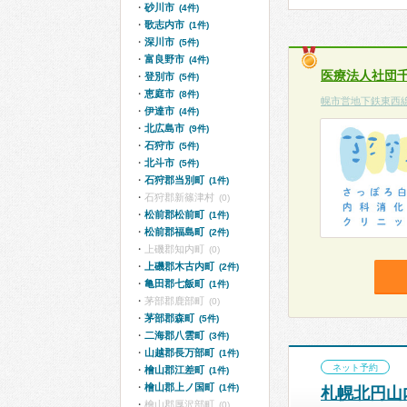
砂川市
(4件)
歌志内市
(1件)
深川市
(5件)
富良野市
(4件)
医療法人社団
登別市
(5件)
恵庭市
(8件)
幌市営地下鉄東西
伊達市
(4件)
北広島市
(9件)
石狩市
(5件)
北斗市
(5件)
石狩郡当別町
(1件)
石狩郡新篠津村
(0)
松前郡松前町
(1件)
松前郡福島町
(2件)
上磯郡知内町
(0)
上磯郡木古内町
(2件)
亀田郡七飯町
(1件)
茅部郡鹿部町
(0)
茅部郡森町
(5件)
二海郡八雲町
(3件)
山越郡長万部町
(1件)
ネット予約
檜山郡江差町
(1件)
檜山郡上ノ国町
(1件)
札幌北円山
檜山郡厚沢部町
(0)