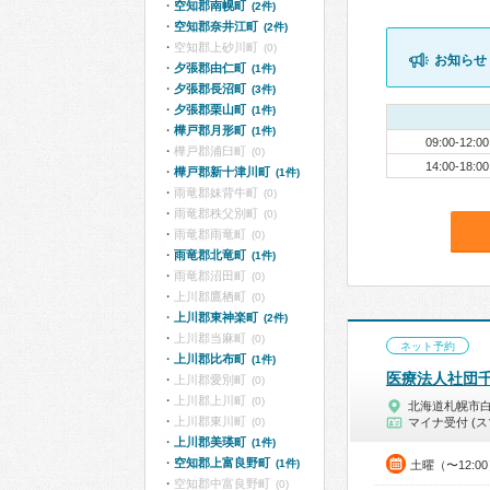
空知郡南幌町
(2件)
空知郡奈井江町
(2件)
空知郡上砂川町
(0)
お知らせ
夕張郡由仁町
(1件)
夕張郡長沼町
(3件)
夕張郡栗山町
(1件)
樺戸郡月形町
(1件)
09:00-12:00
樺戸郡浦臼町
(0)
14:00-18:00
樺戸郡新十津川町
(1件)
雨竜郡妹背牛町
(0)
雨竜郡秩父別町
(0)
雨竜郡雨竜町
(0)
雨竜郡北竜町
(1件)
雨竜郡沼田町
(0)
上川郡鷹栖町
(0)
上川郡東神楽町
(2件)
上川郡当麻町
(0)
ネット予約
上川郡比布町
(1件)
医療法人社団
上川郡愛別町
(0)
上川郡上川町
(0)
北海道札幌市
上川郡東川町
(0)
マイナ受付 (ス
上川郡美瑛町
(1件)
空知郡上富良野町
(1件)
土曜（〜12:0
空知郡中富良野町
(0)