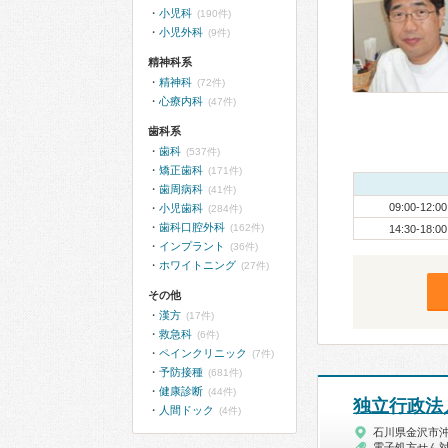
小児科
(190件)
小児外科
(9件)
精神科系
精神科
(72件)
心療内科
(47件)
歯科系
歯科
(537件)
矯正歯科
(171件)
歯周病科
(41件)
09:00-12:00
小児歯科
(284件)
歯科口腔外科
(162件)
14:30-18:00
インプラント
(36件)
ホワイトニング
(27件)
その他
漢方
(17件)
救急科
(6件)
ペインクリニック
(7件)
予防接種
(681件)
健康診断
(44件)
独立行政法
人間ドック
(4件)
石川県金沢市
電子処方せん