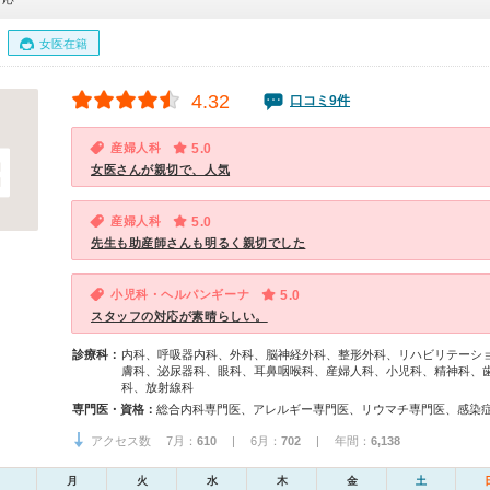
女医在籍
4.32
口コミ9件
産婦人科
5.0
女医さんが親切で、人気
産婦人科
5.0
先生も助産師さんも明るく親切でした
小児科・ヘルパンギーナ
5.0
スタッフの対応が素晴らしい。
診療科：
内科、呼吸器内科、外科、脳神経外科、整形外科、リハビリテーシ
膚科、泌尿器科、眼科、耳鼻咽喉科、産婦人科、小児科、精神科、
科、放射線科
専門医・資格：
アクセス数 7月：
610
| 6月：
702
| 年間：
6,138
月
火
水
木
金
土