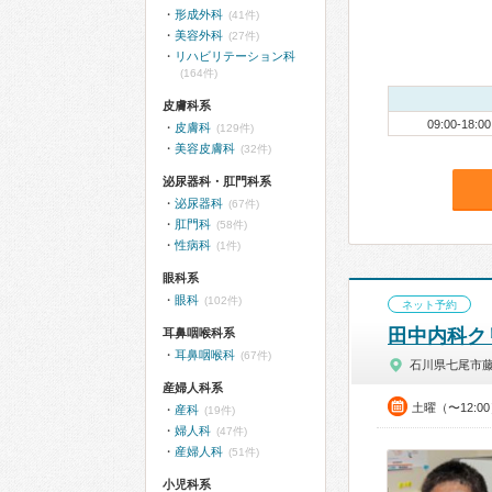
形成外科
(41件)
美容外科
(27件)
リハビリテーション科
(164件)
皮膚科系
09:00-18:00
皮膚科
(129件)
美容皮膚科
(32件)
泌尿器科・肛門科系
泌尿器科
(67件)
肛門科
(58件)
性病科
(1件)
眼科系
眼科
(102件)
ネット予約
田中内科ク
耳鼻咽喉科系
耳鼻咽喉科
(67件)
石川県七尾市
産婦人科系
土曜（〜12:0
産科
(19件)
婦人科
(47件)
産婦人科
(51件)
小児科系