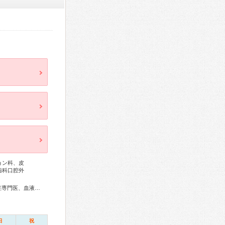
ョン科、皮
歯科口腔外
総合内科専門医、アレルギー専門医、リウマチ専門医、感染症専門医、血液専門医、外科専門医、糖尿病専門医、呼吸器専門医、気管支鏡専門医、循環器専門医、高血圧専門医、消化器病専門医、肝臓専門医、大腸肛門病専門医、消化器内視鏡専門医、泌尿器科専門医、腎臓専門医、透析専門医、整形外科専門医、リハビリテーション科専門医、皮膚科専門医、眼科専門医、耳鼻咽喉科専門医、産婦人科専門医、小児科専門医、麻酔科専門医、ペインクリニック専門医、がん治療認定医
日
祝