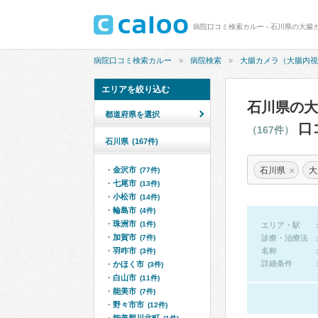
病院口コミ検索カルー
病院検索
大腸カメラ（大腸内視
エリアを絞り込む
石川県の大
都道府県を選択
口
（167件）
石川県
(167件)
×
石川県
大
金沢市
(77件)
七尾市
(13件)
小松市
(14件)
輪島市
(4件)
珠洲市
(1件)
エリア・駅
加賀市
(7件)
診療・治療法
羽咋市
名称
(3件)
詳細条件
かほく市
(3件)
白山市
(11件)
能美市
(7件)
野々市市
(12件)