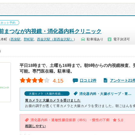
ネット予約
前まつなが内視鏡・消化器内科クリニック
泉本町（
西泉駅
、
野町駅
、
西金沢駅（新西金沢駅）
）
駐車場あり
電子決済可
0）
平日18時まで、土曜も16時まで。朝9時からの内視鏡検査、
可能。専門医在籍。駐車場。
4.15
口コミ2件
アンケート21
消化器内科・大腸ポリープ・胃痛・腹痛
大腸カメラ（大腸内視鏡検査）の口コミ
胃カメラと大腸カメラを受けました
消化器内科・過敏性腸症候群（IBS）・慢性の下痢
5.0
相談しやすい