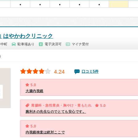
●
●
●
●
●
はやかわクリニック
剣
寺中町
駐車場あり
電子決済可
マイナ受付
0）
4.24
口コミ5件
5.0
大腸内視鏡
胃腸科・急性胃炎・胸やけ・胃もたれ
5.0
腕利きの先生なのでとても安心です。
5.0
内視鏡検査は絶対ここで