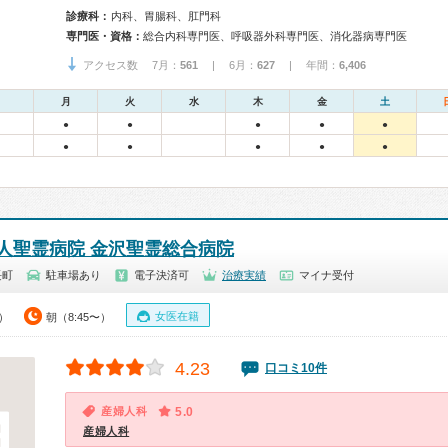
診療科：
内科、胃腸科、肛門科
専門医・資格：
総合内科専門医、呼吸器外科専門医、消化器病専門医
アクセス数 7月：
561
| 6月：
627
| 年間：
6,406
月
火
水
木
金
土
●
●
●
●
●
●
●
●
●
●
人聖霊病院 金沢聖霊総合病院
長町
駐車場あり
電子決済可
治療実績
マイナ受付
女医在籍
0）
朝（8:45〜）
4.23
口コミ10件
産婦人科
5.0
産婦人科