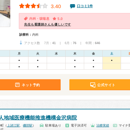
3.40
口コミ1件
内科・咳喘息
5.0
先生も看護師さんも優しいです
診療科：
内科
アクセス数 7月：
41
| 6月：
76
| 年間：
646
月
火
水
木
金
土
●
●
●
●
●
●
●
●
●
ネット予約
公式サイト
人地域医療機能推進機構金沢病院
沖町（
上諸江駅
、
磯部駅
）
駐車場あり
電子決済可
治療実績
マイナ受
対応