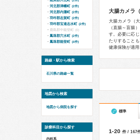
能美郡川北町
(1件)
河北郡津幡町
(2件)
大腸カメラ
河北郡内灘町
(2件)
羽咋郡志賀町
(2件)
大腸カメラ（
羽咋郡宝達志水町
(2件)
（直腸～盲腸）
鹿島郡中能登町
(0)
す。必要に応じ
鳳珠郡穴水町
(2件)
たりすることも
鳳珠郡能登町
(4件)
健康保険が適用
路線・駅から検索
石川県の路線一覧
地図から検索
地図から病院を探す
標準
診療科目から探す
1-20
件 / 16
内科系