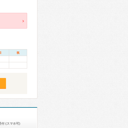
日
祝
付 (スマホ可)