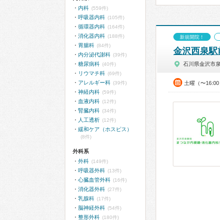
内科
(559件)
呼吸器内科
(105件)
循環器内科
(164件)
消化器内科
(188件)
新規開院！
胃腸科
(84件)
金沢西泉駅
内分泌代謝科
(39件)
糖尿病科
石川県金沢市
(40件)
リウマチ科
(69件)
アレルギー科
(39件)
土曜（〜16:0
神経内科
(59件)
血液内科
(12件)
腎臓内科
(34件)
人工透析
(12件)
緩和ケア（ホスピス）
(8件)
外科系
外科
(149件)
呼吸器外科
(13件)
心臓血管外科
(16件)
消化器外科
(27件)
乳腺科
(17件)
脳神経外科
(54件)
整形外科
(180件)