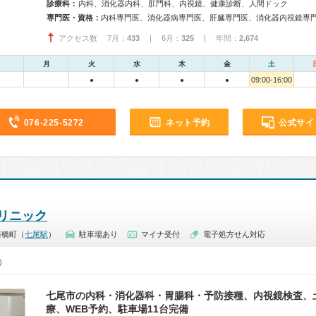
診療科：
内科、消化器内科、肛門科、内視鏡、健康診断、人間ドック
専門医・資格：
アクセス数 7月：
433
| 6月：
325
| 年間：
2,674
月
火
水
木
金
土
09:00-16:00
●
●
●
●
076-225-5272
ネット予約
公式サイ
リニック
藤橋町（
七尾駅
）
駐車場あり
マイナ受付
電子処方せん対応
0）
七尾市の内科・消化器科・胃腸科・予防接種、内視鏡検査、
療、WEB予約、駐車場11台完備