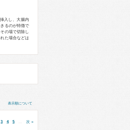
挿入し、大腸内
できるのが特徴で
はその場で切除し
された場合などは
表示順について
3
4
5
…
次 »