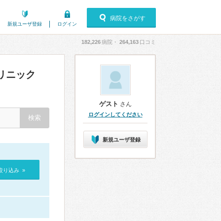
病院をさがす
新規ユーザ登録
ログイン
182,226
病院・
264,163
口コミ
リニック
ゲスト
さん
ログインしてください
新規ユーザ登録
絞り込み »