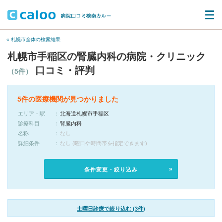
« 札幌市全体の検索結果
札幌市手稲区の腎臓内科の病院・クリニック
口コミ・評判
（5件）
5件の医療機関が見つかりました
エリア・駅
北海道札幌市手稲区
診療科目
腎臓内科
名称
なし
詳細条件
なし (曜日や時間帯を指定できます)
条件変更・絞り込み
土曜日診療で絞り込む (3件)