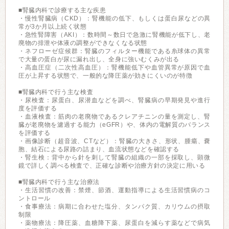
■腎臓内科で診療する主な疾患
・慢性腎臓病（CKD）：腎機能の低下、もしくは蛋白尿などの異
常が3か月以上続く状態
・急性腎障害（AKI）：数時間～数日で急激に腎機能が低下し、老
廃物の排泄や体液の調整ができなくなる状態
・ネフローゼ症候群：腎臓のフィルター機能である糸球体の異常
で大量の蛋白が尿に漏れ出し、全身に強いむくみが出る
・高血圧症（二次性高血圧）：腎機能低下や血管異常が原因で血
圧が上昇する状態で、一般的な降圧薬が効きにくいのが特徴
■腎臓内科で行う主な検査
・尿検査：尿蛋白、尿潜血などを調べ、腎臓病の早期発見や進行
度を評価する
・血液検査：筋肉の老廃物であるクレアチニンの量を測定し、腎
臓が老廃物を濾過する能力（eGFR）や、体内の電解質のバランス
を評価する
・画像診断（超音波、CTなど）：腎臓の大きさ、形状、腫瘍、嚢
胞、結石による尿路の詰まり、血流状態などを確認する
・腎生検：背中から針を刺して腎臓の組織の一部を採取し、顕微
鏡で詳しく調べる検査で、正確な診断や治療方針の決定に用いる
■腎臓内科で行う主な治療法
・生活習慣の改善：禁煙、節酒、運動指導による生活習慣病のコ
ントロール
・食事療法：病期に合わせた塩分、タンパク質、カリウムの摂取
制限
・薬物療法：降圧薬、血糖降下薬、尿蛋白を減らす薬などで病気