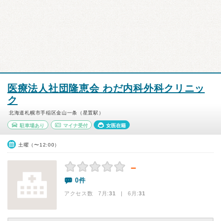
医療法人社団隆恵会 わだ内科外科クリニッ
ク
北海道札幌市手稲区金山一条（星置駅）
駐車場あり
マイナ受付
女医在籍
土曜（〜12:00）
－
0件
アクセス数 7月:
31
| 6月:
31