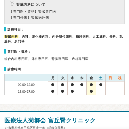
腎臓内科について
【専門医・資格】
腎臓専門医
【専門外来】
腎臓病外来
診療科目：
腎臓内科
、内科、消化器内科、内分泌代謝科、糖尿病科、人工透析、外科、乳
腺科、肛門科
専門医・資格：
総合内科専門医、外科専門医、腎臓専門医、透析専門医
診療時間
月
火
水
木
金
土
日
祝
09:00-12:00
13:00-17:00
医療法人菊郷会 富丘腎クリニック
北海道札幌市手稲区富丘一条（稲積公園駅）