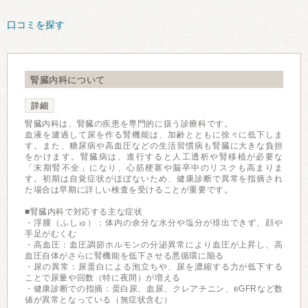
口コミを探す
腎臓内科について
詳細
腎臓内科は、腎臓の疾患を専門的に扱う診療科です。
血液を濾過して尿を作る腎機能は、加齢とともに徐々に低下しま
す。また、糖尿病や高血圧などの生活習慣病も腎臓に大きな負担
をかけます。腎臓病は、進行すると人工透析や腎移植が必要な
「末期腎不全」になり、心筋梗塞や脳卒中のリスクも高まりま
す。初期は自覚症状がほぼないため、健康診断で異常を指摘され
た場合は早期に詳しい検査を受けることが重要です。
■腎臓内科で対応する主な症状
・浮腫（ふしゅ）：体内の余分な水分や塩分が排出できず、顔や
手足がむくむ
・高血圧：血圧調節ホルモンの分泌異常により血圧が上昇し、高
血圧自体がさらに腎機能を低下させる悪循環に陥る
・尿の異常：尿蛋白による泡立ちや、尿を濃縮する力が低下する
ことで尿量や回数（特に夜間）が増える
・健康診断での指摘：蛋白尿、血尿、クレアチニン、eGFRなど数
値が異常となっている（無症状含む）