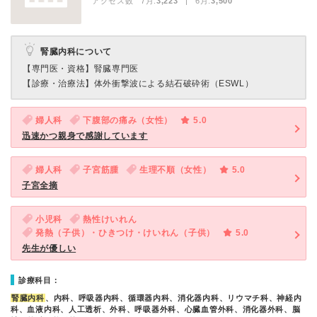
アクセス数 7月:
3,223
| 6月:
3,500
腎臓内科について
【専門医・資格】
腎臓専門医
【診療・治療法】
体外衝撃波による結石破砕術（ESWL）
婦人科
下腹部の痛み（女性）
5.0
迅速かつ親身で感謝しています
婦人科
子宮筋腫
生理不順（女性）
5.0
子宮全摘
小児科
熱性けいれん
発熱（子供）・ひきつけ・けいれん（子供）
5.0
先生が優しい
診療科目：
腎臓内科
、内科、呼吸器内科、循環器内科、消化器内科、リウマチ科、神経内
科、血液内科、人工透析、外科、呼吸器外科、心臓血管外科、消化器外科、脳