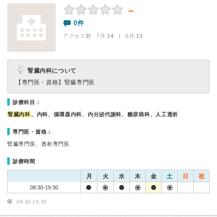
－
0件
アクセス数 7月:
14
| 6月:
13
腎臓内科について
【専門医・資格】
腎臓専門医
診療科目：
腎臓内科
、内科、循環器内科、内分泌代謝科、糖尿病科、人工透析
専門医・資格：
腎臓専門医、透析専門医
診療時間
月
火
水
木
金
土
日
祝
08:30-19:30
08:30-15:30