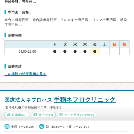
神経外科、整形外…
専門医・資格：
総合内科専門医、総合診療専門医、アレルギー専門医、リウマチ専門医、感染
症専門医…
診療時間
月
火
水
木
金
土
日
祝
09:00-12:00
治療実績
この病院の治療実績を見る
手稲ネフロクリニック
医療法人ネフロハス
北海道札幌市手稲区前田二条（手稲駅）
駐車場あり
電子決済可
マイナ受付
(スマホ可)
土曜（〜15:30）
朝（8:30〜）・夜（〜19:30）