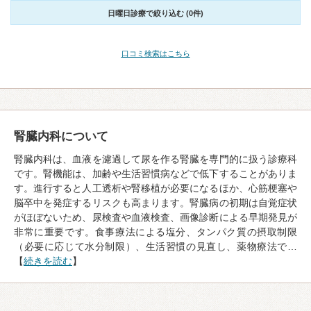
日曜日診療で絞り込む (0件)
口コミ検索はこちら
腎臓内科について
腎臓内科は、血液を濾過して尿を作る腎臓を専門的に扱う診療科
です。腎機能は、加齢や生活習慣病などで低下することがありま
す。進行すると人工透析や腎移植が必要になるほか、心筋梗塞や
脳卒中を発症するリスクも高まります。腎臓病の初期は自覚症状
がほぼないため、尿検査や血液検査、画像診断による早期発見が
非常に重要です。食事療法による塩分、タンパク質の摂取制限
（必要に応じて水分制限）、生活習慣の見直し、薬物療法で…
【
続きを読む
】