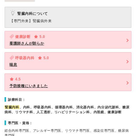
腎臓内科について
【専門外来】
腎臓病外来
健康診断
5.0
看護師さんが朗らか
呼吸器内科
5.0
喘息
4.5
予防接種にいきました
診療科目：
腎臓内科
、内科、呼吸器内科、循環器内科、消化器内科、内分泌代謝科、糖尿
病科、リウマチ科、人工透析、リハビリテーション科、内視鏡、健康診断
専門医・資格：
総合内科専門医、アレルギー専門医、リウマチ専門医、感染症専門医、糖尿病
専門医、…