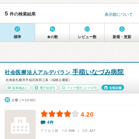
5
件の検索結果
表示順について
標準
★の数
レビュー数
新着・更新
手稲いなづみ病院
社会医療法人アルデバラン
北海道札幌市手稲区前田三条（稲積公園駅）
駐車場あり
電子決済可
マイナ受付
(スマホ可)
女医在籍
土曜（〜12:00）
4.20
4件
アクセス数 7月:
498
| 6月:
427