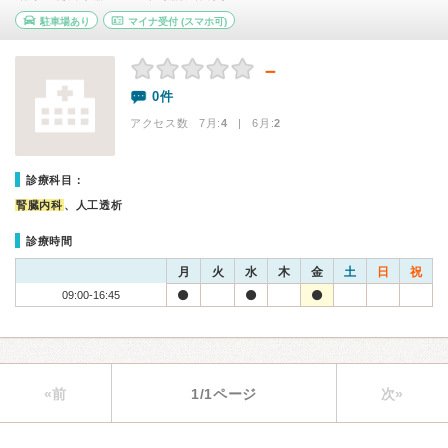
駐車場あり
マイナ受付
(スマホ可)
－
0件
アクセス数 7月:
4
| 6月:
2
診療科目：
腎臓内科
、人工透析
診療時間
月
火
水
木
金
土
日
祝
09:00-16:45
«前
1/1ページ
次»