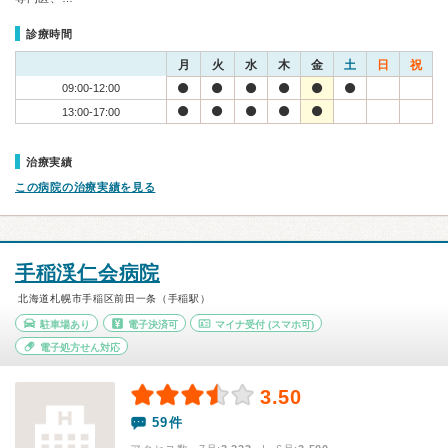
診療時間
月
火
水
木
金
土
日
祝
09:00-12:00
13:00-17:00
治療実績
この病院の治療実績を見る
手稲渓仁会病院
北海道札幌市手稲区前田一条（手稲駅）
駐車場あり
電子決済可
マイナ受付
(スマホ可)
電子処方せん対応
3.50
59件