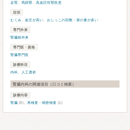
走腎
、
馬蹄腎
、
高血圧性腎疾患
症状
むくみ
、
血圧が高い
、
おしっこの回数・尿の量が多い
専門外来
腎臓病外来
専門医・資格
腎臓専門医
診療科目
内科
、
人工透析
腎臓内科の関連項目（口コミ検索）
診療内容
腎臓
(0)、
再検査・精密検査
(1)