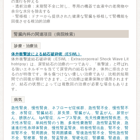
の進行を抑える
・透析治療：末期腎不全に対し、専用の機器で血液中の老廃物や
余分な水分を除去する
・腎移植：ドナーから提供された健康な腎臓を移植して腎機能を
回復させる根治的治療
腎臓内科の関連項目（病院検索）
診療・治療法
体外衝撃波による結石破砕術（ESWL）
体外衝撃波結石破砕術（ESWL：Extracorporeal Shock Wave Lit
hotripsy）は、尿管結石の治療の一つであり、「衝撃波」と呼ばれ
る強いエネルギーを当てて尿管内の結石を砕き、体外に排出させ
るのが特徴です。体を傷つけない優しい治療であり、比較的短期
間での回復が期待できます。この治療は健康保険が適用されます
が、結石の状態によっては複数回の治療が必要な場合もありま
す。
病気
急性腎炎
、
慢性腎炎
、
ネフローゼ症候群
、
急性腎不全
、
慢性腎不
全
、
水腎症
、
腎臓結石
、
尿失禁
、
腎臓がん
、
腎盂がん
、
尿管が
ん
、
膀胱がん
、
IgA腎症
、
ループス腎炎
、
先天性嚢胞性腎疾患
、
先
天性水腎症
、
単純性腎のう胞
、
多発性嚢胞腎
、
急性腎盂腎炎
、
急
速進行性糸球体腎炎
、
慢性腎盂腎炎
、
特発性腎出血
、
腎不全
、
腎
前腎不全
、
腎周囲炎
、
腎周囲膿瘍
、
腎後急性腎不全
、
腎性急性腎
不全
、
腎梗塞
、
腎炎
、
腎盂腎炎
、
腎硬化症
、
腎膿瘍
、
腎虚血
、
遊