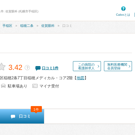
件: 佐賀眼科 (札幌市手稲区)
Calooとは
手稲区
稲穂二条
佐賀眼科
口コミ
この病院の
無料医療機関
3.42
？
口コミ
1
件
看護師求人
会員登録
区稲穂2条7丁目稲穂メディカル・コア2階
【
地図
】
駐車場あり
マイナ受付
1件
口コミ