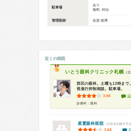
あり
駐車場
無料: 30台
管理医師
佐賀 徳博
近くの病院
いとう眼科クリニック札幌
(
西区の眼科。土曜も12時ま
視進行抑制相談。駐車場。
3.96
口
診療科：眼科
星置眼科医院
(北海道札幌市手
3.60