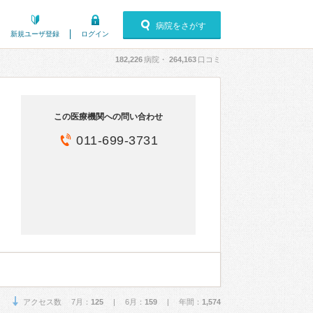
病院をさがす
新規ユーザ登録
ログイン
182,226
病院・
264,163
口コミ
この医療機関への問い合わせ
011-699-3731
アクセス数 7月：
125
| 6月：
159
| 年間：
1,574