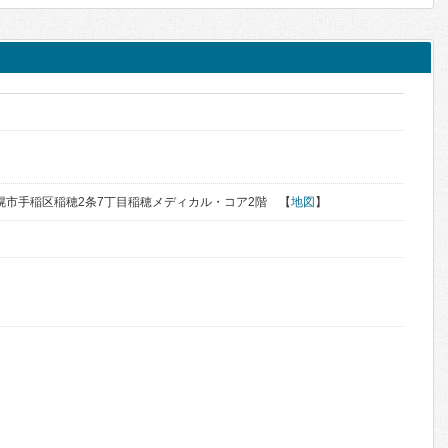
道札幌市手稲区稲穂2条7丁目稲穂メディカル・コア2階 【
地図
】