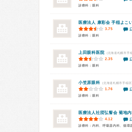
診療科：眼科
医療法人 康彩会 手稲よこ
3.75
診療科：眼科
上田眼科医院
(北海道札幌市手
2.35
診療科：眼科
小笠原眼科
(北海道札幌市手稲区
1.76
診療科：眼科
医療法人社団弘誓会
菊地内
4.12
診療科：内科、呼吸器内科、循環