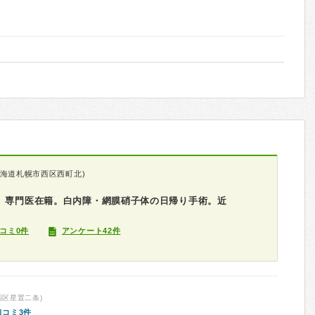
北海道札幌市西区西町北)
で。専門医在籍。白内障・網膜硝子体の日帰り手術。近
コミ0件
アンケート42件
稲区星置二条)
口コミ3件