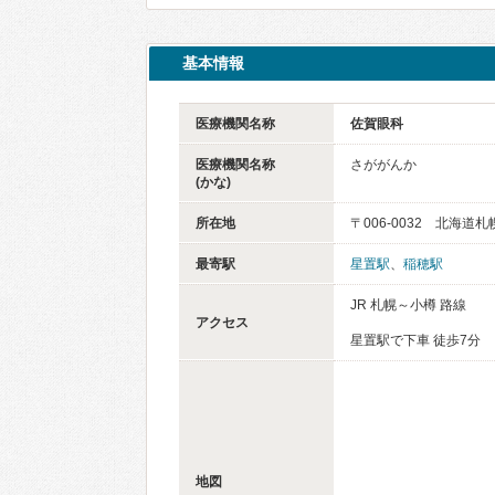
基本情報
医療機関名称
佐賀眼科
医療機関名称
さががんか
(かな)
所在地
〒006-0032 北海
最寄駅
星置駅
、
稲穂駅
JR 札幌～小樽 路線
アクセス
星置駅で下車 徒歩7分
地図