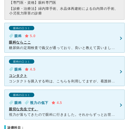
【専門医・資格】
眼科専門医
【診療・治療法】
緑内障手術、水晶体再建術による白内障の手術、
小児視力障害の診療
眼科の口コミ
眼科
5.0
眼科ならここ
糖尿病の定期検査で義父が通っており、良いと教えて貰いました。 私はコンタクトで通っていますが、子どもの目のトラブルでもお世話になっています。 受付さん、看護師さん、お医者さんのみんなが大人にも子ど
眼科の口コミ
眼科
4.5
コンタクト
コンタクトを購入する時は、こちらを利用してますが、看護師さんも優しく先生も優しく診察がスムーズでとても良いです。 ずっとこちらで診てもらってますが駐車場も広く院内も清潔感がありとても綺麗です。
眼科の口コミ
眼科
視力の低下
4.5
親切な先生です。
視力が落ちてきたので眼科に行きました。それからずっとお世話になっていますが看護師さんも事務の方も優しく先生も優しいです。カラコンも販売していて処方してもらいましたが、ほんとはよくないけどねと言われまし
診療科目：