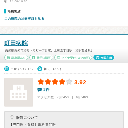
14:00-16:00
治療実績
この病院の治療実績を見る
町田病院
高知県高知市旭町（旭町一丁目駅、上町五丁目駅、旭駅前通駅）
駐車場あり
電子決済可
マイナ受付
(スマホ可)
女医在籍
土曜（〜12:15）
朝（8:45〜）
3.92
3件
アクセス数 7月:
453
| 6月:
463
眼科について
【専門医・資格】
眼科専門医