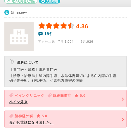
電子処方せん対応
女医在籍
朝（8:30〜）
4.36
15件
アクセス数 7月:
1,004
| 6月:
926
眼科について
【専門医・資格】
眼科専門医
【診療・治療法】
緑内障手術、水晶体再建術による白内障の手術、
硝子体手術、斜視手術、小児視力障害の診療
ペインクリニック
線維筋痛症
5.0
ペイン外来
脳神経外科
5.0
母がお世話になりました。