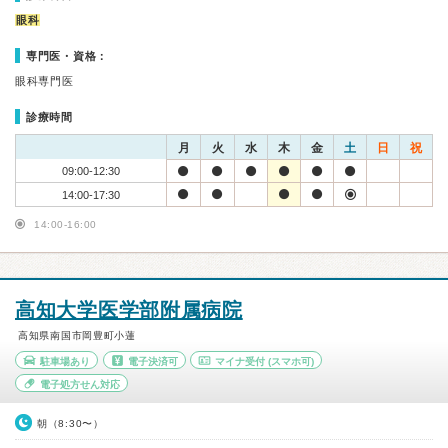
眼科
専門医・資格：
眼科専門医
診療時間
月
火
水
木
金
土
日
祝
09:00-12:30
14:00-17:30
14:00-16:00
高知大学医学部附属病院
高知県南国市岡豊町小蓮
駐車場あり
電子決済可
マイナ受付
(スマホ可)
電子処方せん対応
朝（8:30〜）