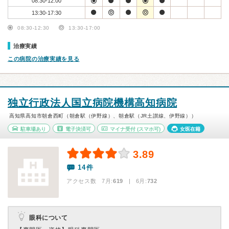
08:30-12:00
13:30-17:30
08:30-12:30
13:30-17:00
治療実績
この病院の治療実績を見る
独立行政法人国立病院機構高知病院
高知県高知市朝倉西町（朝倉駅（伊野線）、朝倉駅（JR土讃線、伊野線））
駐車場あり
電子決済可
マイナ受付
(スマホ可)
女医在籍
3.89
14件
アクセス数 7月:
619
| 6月:
732
眼科について