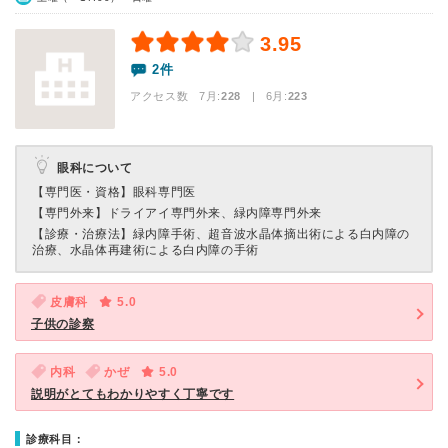
3.95
2件
アクセス数 7月:
228
| 6月:
223
眼科について
【専門医・資格】
眼科専門医
【専門外来】
ドライアイ専門外来、緑内障専門外来
【診療・治療法】
緑内障手術、超音波水晶体摘出術による白内障の
治療、水晶体再建術による白内障の手術
皮膚科
5.0
子供の診察
内科
かぜ
5.0
説明がとてもわかりやすく丁寧です
診療科目：