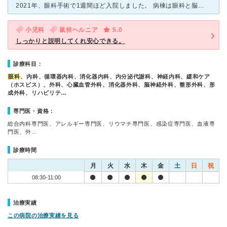
2021年、眼科手術で1週間ほど入院しました。 病棟は眼科と脳外科の病棟。新しくてきれいだけど、びっくりする経験をしました。 夜9時を過ぎても、大音量のテレビの音、 そしてナースコールの嵐で
小児科
鼠径ヘルニア
5.0
しっかりと説明してくれ安心できる。
診療科目：
眼科
、内科、循環器内科、消化器内科、内分泌代謝科、神経内科、緩和ケア
（ホスピス）、外科、心臓血管外科、消化器外科、脳神経外科、整形外科、形
成外科、リハビリテ…
専門医・資格：
総合内科専門医、アレルギー専門医、リウマチ専門医、感染症専門医、血液専
門医、外…
診療時間
月
火
水
木
金
土
日
祝
08:30-11:00
治療実績
この病院の治療実績を見る