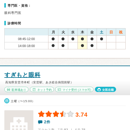
専門医・資格：
眼科専門医
診療時間
月
火
水
木
金
土
日
祝
08:45-12:00
14:00-18:00
すぎもと眼科
高知県安芸市本町（安芸駅、あき総合病院前駅）
駐車場あり
ネット予約
マイナ受付
(スマホ可)
女医在籍
土曜（〜15:00）
3.74
2件
アクセス数 7月:
82
| 6月:
75