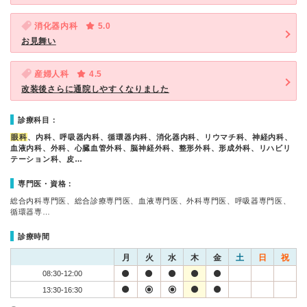
消化器内科
5.0
お見舞い
産婦人科
4.5
改装後さらに通院しやすくなりました
診療科目：
眼科
、内科、呼吸器内科、循環器内科、消化器内科、リウマチ科、神経内科、
血液内科、外科、心臓血管外科、脳神経外科、整形外科、形成外科、リハビリ
テーション科、皮…
専門医・資格：
総合内科専門医、総合診療専門医、血液専門医、外科専門医、呼吸器専門医、
循環器専…
診療時間
月
火
水
木
金
土
日
祝
08:30-12:00
13:30-16:30