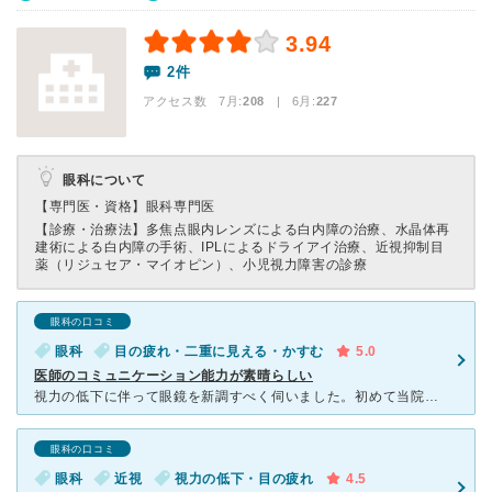
3.94
2件
アクセス数 7月:
208
| 6月:
227
眼科について
【専門医・資格】
眼科専門医
【診療・治療法】
多焦点眼内レンズによる白内障の治療、水晶体再
建術による白内障の手術、IPLによるドライアイ治療、近視抑制目
薬（リジュセア・マイオピン）、小児視力障害の診療
眼科の口コミ
眼科
目の疲れ・二重に見える・かすむ
5.0
医師のコミュニケーション能力が素晴らしい
視力の低下に伴って眼鏡を新調すべく伺いました。初めて当院を訪れましたが、まず感じたのは、わかりやすい場所であること、駐車場が広いこと、院内も非常に清潔であることのほか、全体的に洗練されたイメージである
眼科の口コミ
眼科
近視
視力の低下・目の疲れ
4.5