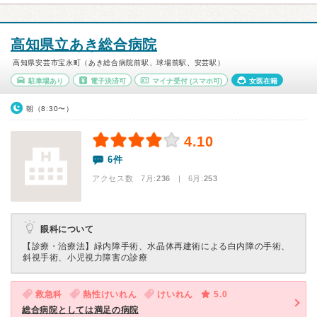
高知県立あき総合病院
高知県安芸市宝永町（あき総合病院前駅、球場前駅、安芸駅）
駐車場あり
電子決済可
マイナ受付
(スマホ可)
女医在籍
朝（8:30〜）
4.10
6件
アクセス数 7月:
236
| 6月:
253
眼科について
【診療・治療法】
緑内障手術、水晶体再建術による白内障の手術、
斜視手術、小児視力障害の診療
救急科
熱性けいれん
けいれん
5.0
総合病院としては満足の病院