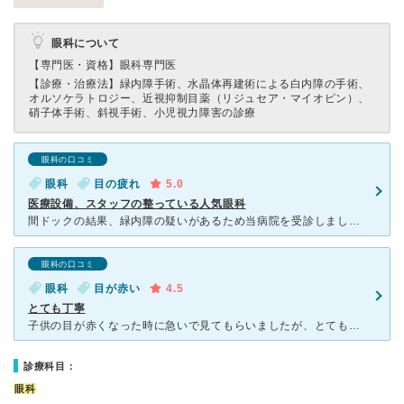
眼科について
【専門医・資格】
眼科専門医
【診療・治療法】
緑内障手術、水晶体再建術による白内障の手術、
オルソケラトロジー、近視抑制目薬（リジュセア・マイオピン）、
硝子体手術、斜視手術、小児視力障害の診療
眼科の口コミ
眼科
目の疲れ
5.0
医療設備、スタッフの整っている人気眼科
間ドックの結果、緑内障の疑いがあるため当病院を受診しました。病院はかなり大きく駐車場も広めで場所もわかりやすいところにありました。院内は患者で溢れていて、人気病院である事が一目瞭然でした。院内は綺麗で
眼科の口コミ
眼科
目が赤い
4.5
とても丁寧
子供の目が赤くなった時に急いで見てもらいましたが、とても丁寧な優しい先生で子供の扱いもとても上手でした。 病院も手入れをされていてとても綺麗で清潔感もあり、受付の方も優しく感じの良い方でした。
診療科目：
眼科