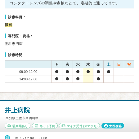
コンタクトレンズの調整や点検などで、定期的に通ってます。とにかく繁盛しているのか、めちゃめちゃ混んでますが、看護婦さんが多いので、割と早いテンポで診察の方は進んでいきます。 コンタクトレンズ室は、通
診療科目：
眼科
専門医・資格：
眼科専門医
診療時間
月
火
水
木
金
土
日
祝
09:00-12:00
14:00-17:00
井上病院
高知県土佐市高岡町甲
駐車場あり
ネット予約
マイナ受付
(スマホ可)
女医在籍
土曜（〜17:00）・日曜