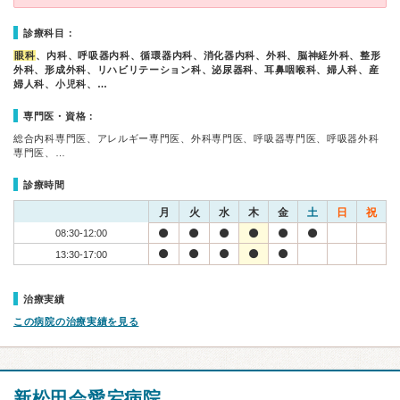
診療科目：
眼科
、内科、呼吸器内科、循環器内科、消化器内科、外科、脳神経外科、整形
外科、形成外科、リハビリテーション科、泌尿器科、耳鼻咽喉科、婦人科、産
婦人科、小児科、…
専門医・資格：
総合内科専門医、アレルギー専門医、外科専門医、呼吸器専門医、呼吸器外科
専門医、…
診療時間
月
火
水
木
金
土
日
祝
08:30-12:00
13:30-17:00
治療実績
この病院の治療実績を見る
新松田会愛宕病院