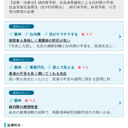
【診療・治療法】
緑内障手術、水晶体再建術による白内障の手術、
抗血管新生薬療法（抗VEGF療法）、硝子体手術、斜視手術、小児
視力障害の診療
眼科の口コミ
眼科
白内障
目がチラチラする
5.0
病院食も美味しく看護師の対応が良い
7月末に入院し、右目の網膜剥離と白内障の手術を、院長先生にやってもらいました。 右目は今も順調に見えます。 10日間入院したんですが、他の病院より味が濃い目でしたがおいしく、量も多くて満足でした
眼科の口コミ
眼科
黄斑円孔
歪んで見える
5.0
患者の不安を良く聞いてくれる先生
若い男の先生だったけど、患者の不安や疑問に関する質問に対し、解りやすく詳細に答えてくれて、話しやすく優しい先生でした。診断は黄斑円孔で手術が必要と言う結果でした。 先生も信頼できそうですし、設備装置
眼科の口コミ
眼科
3.5
緑内障の精密検査
会社の健康診断の結果で、両眼視神経乳頭陥凹拡大の疑いがあると記載があったので、町田眼科を予約して行きました。朝9時半に予約して行ったら既に30～40名位の人が待っていました。予約なしの場合は、3時間か
診療科目：