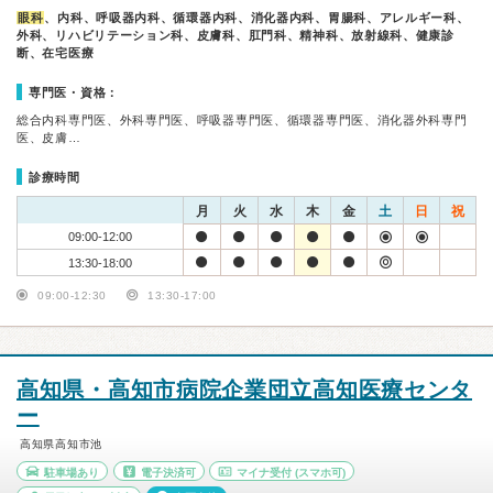
眼科
、内科、呼吸器内科、循環器内科、消化器内科、胃腸科、アレルギー科、
外科、リハビリテーション科、皮膚科、肛門科、精神科、放射線科、健康診
断、在宅医療
専門医・資格：
総合内科専門医、外科専門医、呼吸器専門医、循環器専門医、消化器外科専門
医、皮膚…
診療時間
月
火
水
木
金
土
日
祝
09:00-12:00
13:30-18:00
09:00-12:30
13:30-17:00
高知県・高知市病院企業団立高知医療センタ
ー
高知県高知市池
駐車場あり
電子決済可
マイナ受付
(スマホ可)