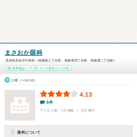
まさおか眼科
高知県高知市竹島町（桟橋通三丁目駅、桟橋通四丁目駅、桟橋通二丁目駅）
駐車場あり
マイナ受付
(スマホ可)
土曜（〜16:00）
4.13
6件
アクセス数 7月:
485
| 6月:
467
眼科について