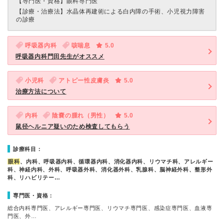
【専門医・資格】
眼科専門医
【診療・治療法】
水晶体再建術による白内障の手術、小児視力障害
の診療
呼吸器内科
咳喘息
5.0
呼吸器内科門田先生がオススメ
小児科
アトピー性皮膚炎
5.0
治療方法について
内科
陰嚢の腫れ（男性）
5.0
鼠径ヘルニア疑いのため検査してもらう
診療科目：
眼科
、内科、呼吸器内科、循環器内科、消化器内科、リウマチ科、アレルギー
科、神経内科、外科、呼吸器外科、消化器外科、乳腺科、脳神経外科、整形外
科、リハビリテー…
専門医・資格：
総合内科専門医、アレルギー専門医、リウマチ専門医、感染症専門医、血液専
門医、外…