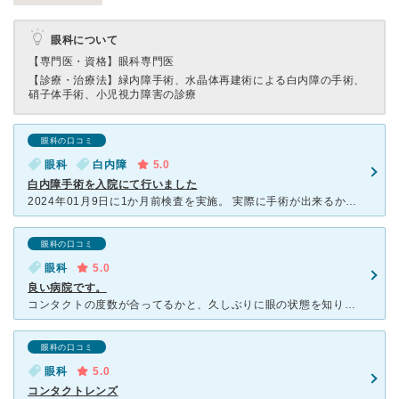
眼科について
【専門医・資格】
眼科専門医
【診療・治療法】
緑内障手術、水晶体再建術による白内障の手術、
硝子体手術、小児視力障害の診療
眼科の口コミ
眼科
白内障
5.0
白内障手術を入院にて行いました
2024年01月9日に1か月前検査を実施。 実際に手術が出来るか、水晶体に入れるレンズを決定する。 午前9時半に到着して検査開始。様々な検査を受けて11時に担当医より説明を受け終わる。 料金15
眼科の口コミ
眼科
5.0
良い病院です。
コンタクトの度数が合ってるかと、久しぶりに眼の状態を知りたくて、ここに行きました。 けっこう待合室に人が多く、午後診療が始まる１０分前に行きましたが、すでに１０人程いました。 診察まで時間がかかり
眼科の口コミ
眼科
5.0
コンタクトレンズ