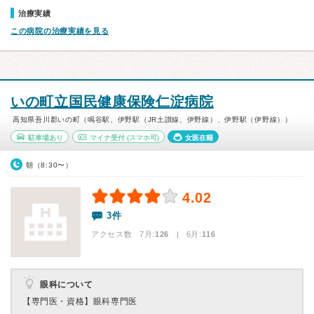
治療実績
この病院の治療実績を見る
いの町立国民健康保険仁淀病院
高知県吾川郡いの町（鳴谷駅、伊野駅（JR土讃線、伊野線）、伊野駅（伊野線））
駐車場あり
マイナ受付
(スマホ可)
女医在籍
朝（8:30〜）
4.02
3件
アクセス数 7月:
126
| 6月:
116
眼科について
【専門医・資格】
眼科専門医