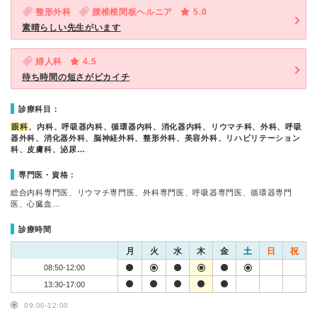
整形外科
腰椎椎間板ヘルニア
5.0
素晴らしい先生がいます
婦人科
4.5
待ち時間の短さがピカイチ
診療科目：
眼科
、内科、呼吸器内科、循環器内科、消化器内科、リウマチ科、外科、呼吸
器外科、消化器外科、脳神経外科、整形外科、美容外科、リハビリテーション
科、皮膚科、泌尿…
専門医・資格：
総合内科専門医、リウマチ専門医、外科専門医、呼吸器専門医、循環器専門
医、心臓血…
診療時間
月
火
水
木
金
土
日
祝
08:50-12:00
13:30-17:00
09:00-12:00