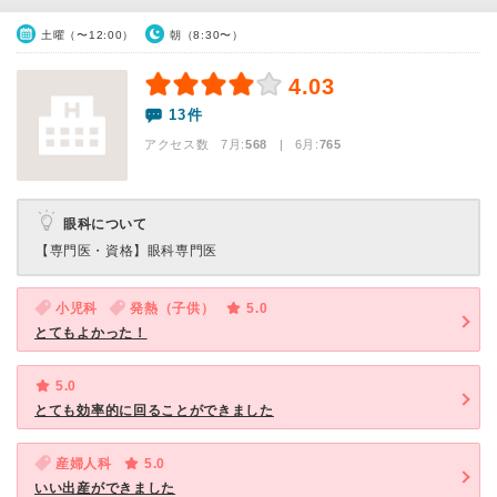
土曜（〜12:00）
朝（8:30〜）
4.03
13件
アクセス数 7月:
568
| 6月:
765
眼科について
【専門医・資格】
眼科専門医
小児科
発熱（子供）
5.0
とてもよかった！
5.0
とても効率的に回ることができました
産婦人科
5.0
いい出産ができました