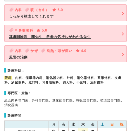
内科
咳（セキ）
5.0
しっかり検査してくれます
耳鼻咽喉科
5.0
耳鼻咽喉科 関先生 患者の気持ちがわかる先生
内科
かぜ
発熱・頭が痛い
4.0
風邪の治療
診療科目：
眼科
、内科、循環器内科、消化器内科、外科、消化器外科、整形外科、皮膚
科、泌尿器科、肛門科、耳鼻咽喉科、婦人科、小児科、放射線科
専門医・資格：
総合内科専門医、外科専門医、糖尿病専門医、呼吸器専門医、循環器専門医、
消化器病…
診療時間
月
火
水
木
金
土
日
祝