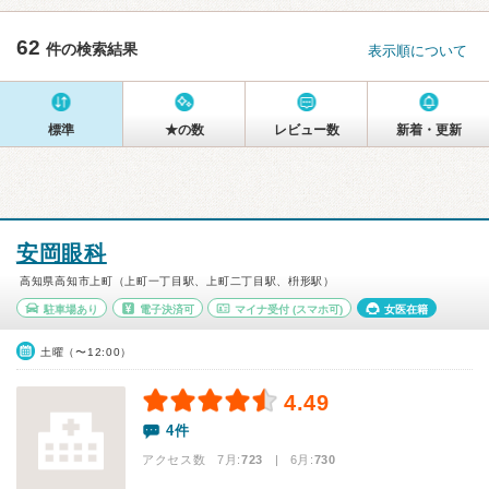
62
件の検索結果
表示順について
標準
★の数
レビュー数
新着・更新
安岡眼科
高知県高知市上町（上町一丁目駅、上町二丁目駅、枡形駅）
駐車場あり
電子決済可
マイナ受付
(スマホ可)
女医在籍
土曜（〜12:00）
4.49
4件
アクセス数 7月:
723
| 6月:
730