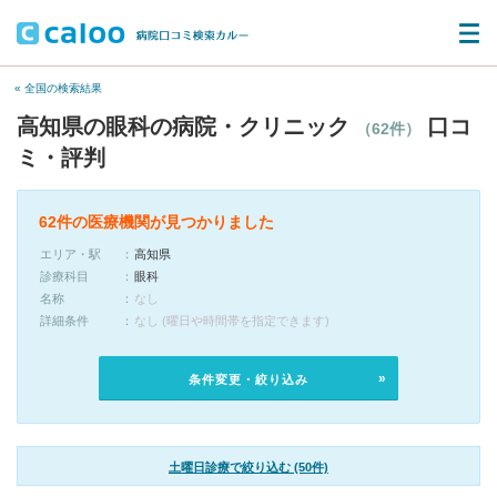
« 全国の検索結果
高知県の眼科の病院・クリニック
口コ
（62件）
ミ・評判
62件の医療機関が見つかりました
エリア・駅
高知県
診療科目
眼科
名称
なし
詳細条件
なし (曜日や時間帯を指定できます)
条件変更・絞り込み
土曜日診療で絞り込む (50件)