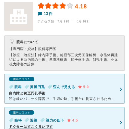
4.18
13件
アクセス数 7月:
928
| 6月:
922
眼科について
【専門医・資格】
眼科専門医
【診療・治療法】
緑内障手術、前眼部三次元画像解析、水晶体再建
術による白内障の手術、羊膜移植術、硝子体手術、斜視手術、小児
視力障害の診療
眼科の口コミ
眼科
黄斑円孔
歪んで見える
5.0
白内障と黄斑円孔手術
私は軽いパニック障害で、手術の時、手術台に拘束されるため恐怖心でパニックになります。そのため、全身麻酔で手術を受けたかったのですが、最初、他の眼科で黄斑円孔と診断されましたが、全身麻酔による手術は対応
眼科の口コミ
眼科
近視
視力の低下
4.5
ドクターはすごく良いです