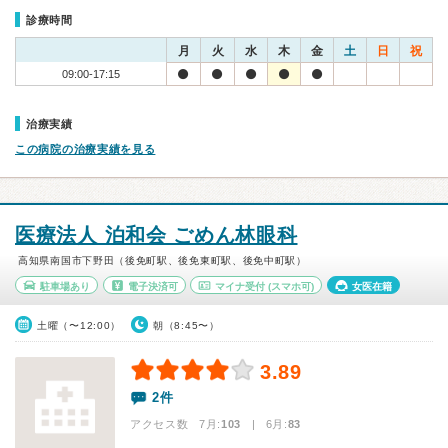
診療時間
月
火
水
木
金
土
日
祝
09:00-17:15
治療実績
この病院の治療実績を見る
医療法人 泊和会 ごめん林眼科
高知県南国市下野田（後免町駅、後免東町駅、後免中町駅）
駐車場あり
電子決済可
マイナ受付
(スマホ可)
女医在籍
土曜（〜12:00）
朝（8:45〜）
3.89
2件
アクセス数 7月:
103
| 6月:
83