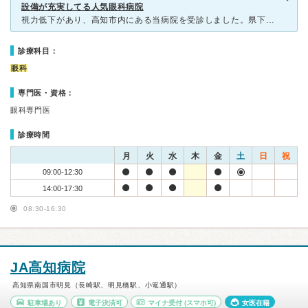
設備が充実してる人気眼科病院
視力低下があり、高知市内にある当病院を受診しました。県下の眼科ではかなり知名度のある病院です。病院を訪れるのは今回が初めてでした。病院は個人病院ですが、院内は広く感じ、受付スタッフの対応も非常に良かっ
診療科目：
眼科
専門医・資格：
眼科専門医
診療時間
月
火
水
木
金
土
日
祝
09:00-12:30
14:00-17:30
08:30-16:30
JA高知病院
高知県南国市明見（長崎駅、明見橋駅、小篭通駅）
駐車場あり
電子決済可
マイナ受付
(スマホ可)
女医在籍