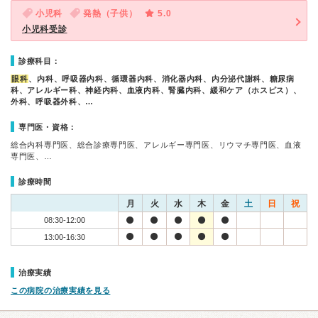
小児科
発熱（子供）
5.0
小児科受診
診療科目：
眼科
、内科、呼吸器内科、循環器内科、消化器内科、内分泌代謝科、糖尿病
科、アレルギー科、神経内科、血液内科、腎臓内科、緩和ケア（ホスピス）、
外科、呼吸器外科、…
専門医・資格：
総合内科専門医、総合診療専門医、アレルギー専門医、リウマチ専門医、血液
専門医、…
診療時間
月
火
水
木
金
土
日
祝
08:30-12:00
13:00-16:30
治療実績
この病院の治療実績を見る