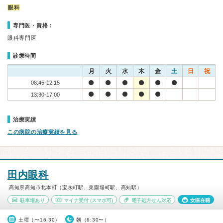
眼科
専門医・資格：
眼科専門医
診療時間
月
火
水
木
金
土
日
祝
08:45-12:15
13:30-17:00
治療実績
この病院の治療実績を見る
田内眼科
高知県高知市北本町（宝永町駅、菜園場町駅、高知駅）
駐車場あり
マイナ受付
(スマホ可)
電子処方せん対応
女医在籍
土曜（〜16:30）
朝（8:30〜）