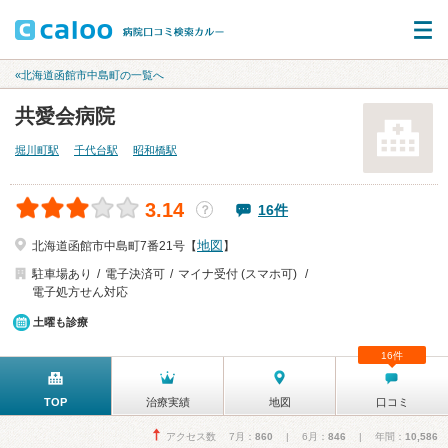
«北海道函館市中島町の一覧へ
共愛会病院
堀川町駅
千代台駅
昭和橋駅
3.14
16件
？
地図
北海道函館市中島町7番21号【
】
駐車場あり
電子決済可
マイナ受付 (スマホ可)
電子処方せん対応
土曜も診療
16件
TOP
治療実績
地図
口コミ
アクセス数 7月：
860
| 6月：
846
| 年間：
10,586