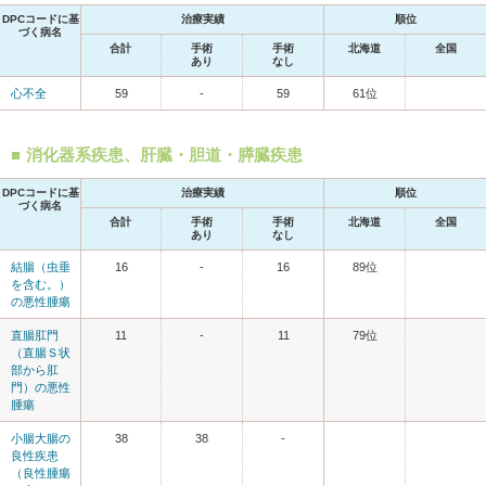
DPCコードに基
治療実績
順位
づく病名
合計
手術
手術
北海道
全国
あり
なし
心不全
59
-
59
61位
消化器系疾患、肝臓・胆道・膵臓疾患
DPCコードに基
治療実績
順位
づく病名
合計
手術
手術
北海道
全国
あり
なし
結腸（虫垂
16
-
16
89位
を含む。）
の悪性腫瘍
直腸肛門
11
-
11
79位
（直腸Ｓ状
部から肛
門）の悪性
腫瘍
小腸大腸の
38
38
-
良性疾患
（良性腫瘍