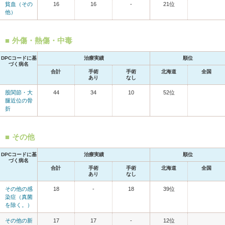
貧血（その
16
16
-
21位
他）
外傷・熱傷・中毒
DPCコードに基
治療実績
順位
づく病名
合計
手術
手術
北海道
全国
あり
なし
股関節・大
44
34
10
52位
腿近位の骨
折
その他
DPCコードに基
治療実績
順位
づく病名
合計
手術
手術
北海道
全国
あり
なし
その他の感
18
-
18
39位
染症（真菌
を除く。）
その他の新
17
17
-
12位