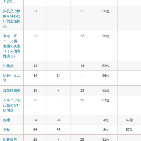
を含む。）
穿孔又は膿
21
-
21
56位
瘍を伴わな
い憩室性疾
患
食道、胃、
22
-
22
55位
十二指腸、
他腸の炎症
（その他良
性疾患）
虫垂炎
14
-
14
52位
鼠径ヘルニ
14
14
-
86位
ア
虚血性腸炎
13
-
13
61位
ヘルニアの
25
-
25
63位
記載のない
腸閉塞
痔瘻
24
24
-
4位
67位
痔核
56
56
-
3位
57位
胆嚢炎等
25
-
25
61位