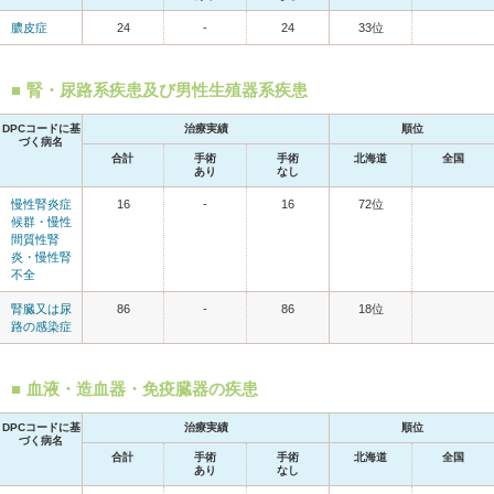
膿皮症
24
-
24
33位
腎・尿路系疾患及び男性生殖器系疾患
DPCコードに基
治療実績
順位
づく病名
合計
手術
手術
北海道
全国
あり
なし
慢性腎炎症
16
-
16
72位
候群・慢性
間質性腎
炎・慢性腎
不全
腎臓又は尿
86
-
86
18位
路の感染症
血液・造血器・免疫臓器の疾患
DPCコードに基
治療実績
順位
づく病名
合計
手術
手術
北海道
全国
あり
なし