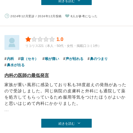
続きを読む
2024年12月受診 / 2024年12月投稿
8人が参考になった
1.0
リコリス221（本人・50代・女性・掲載口コミ1件）
内科
咳（セキ）
喉が痛い
声が枯れる
鼻のつまり
鼻水が出る
内科の医師の最低発言
家族が重い風邪に感染しており私も38度超えの発熱があった
ので受診しました。同じ病院の皮膚科と外科にも通院して薬
を処方してもらっているため服用等気をつけたほうがよいか
と思いはじめて内科にかかりました。
...
続きを読む