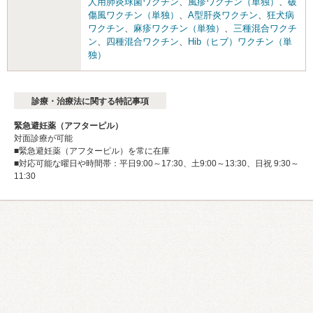
人用肺炎球菌ワクチン
、
風疹ワクチン（単独）
、
破
傷風ワクチン（単独）
、
A型肝炎ワクチン
、
狂犬病
ワクチン
、
麻疹ワクチン（単独）
、
三種混合ワクチ
ン
、
四種混合ワクチン
、
Hib（ヒブ）ワクチン（単
独）
診療・治療法に関する特記事項
緊急避妊薬（アフターピル）
対面診療が可能
■緊急避妊薬（アフターピル）を常に在庫
■対応可能な曜日や時間帯：平日9:00～17:30、土9:00～13:30、日祝 9:30～
11:30