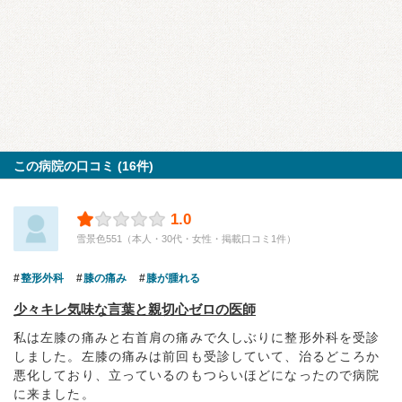
この病院の口コミ (16件)
1.0
雪景色551（本人・30代・女性・掲載口コミ1件）
整形外科
膝の痛み
膝が腫れる
少々キレ気味な言葉と親切心ゼロの医師
私は左膝の痛みと右首肩の痛みで久しぶりに整形外科を受診
しました。左膝の痛みは前回も受診していて、治るどころか
悪化しており、立っているのもつらいほどになったので病院
に来ました。