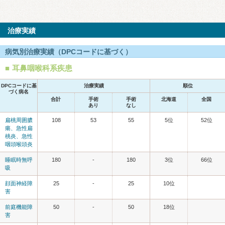
治療実績
病気別治療実績（DPCコードに基づく）
耳鼻咽喉科系疾患
DPCコードに基
治療実績
順位
づく病名
合計
手術
手術
北海道
全国
あり
なし
扁桃周囲膿
108
53
55
5位
52位
瘍、急性扁
桃炎、急性
咽頭喉頭炎
睡眠時無呼
180
-
180
3位
66位
吸
顔面神経障
25
-
25
10位
害
前庭機能障
50
-
50
18位
害