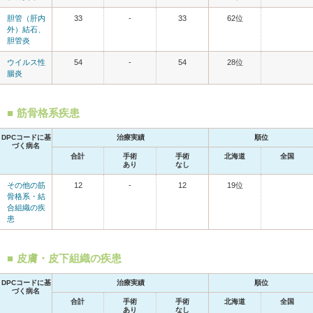
胆管（肝内
33
-
33
62位
外）結石、
胆管炎
ウイルス性
54
-
54
28位
腸炎
筋骨格系疾患
DPCコードに基
治療実績
順位
づく病名
合計
手術
手術
北海道
全国
あり
なし
その他の筋
12
-
12
19位
骨格系・結
合組織の疾
患
皮膚・皮下組織の疾患
DPCコードに基
治療実績
順位
づく病名
合計
手術
手術
北海道
全国
あり
なし