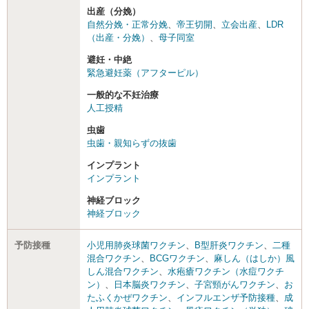
出産（分娩）
自然分娩・正常分娩
、
帝王切開
、
立会出産
、
LDR
（出産・分娩）
、
母子同室
避妊・中絶
緊急避妊薬（アフターピル）
一般的な不妊治療
人工授精
虫歯
虫歯・親知らずの抜歯
インプラント
インプラント
神経ブロック
神経ブロック
予防接種
小児用肺炎球菌ワクチン
、
B型肝炎ワクチン
、
二種
混合ワクチン
、
BCGワクチン
、
麻しん（はしか）風
しん混合ワクチン
、
水疱瘡ワクチン（水痘ワクチ
ン）
、
日本脳炎ワクチン
、
子宮頸がんワクチン
、
お
たふくかぜワクチン
、
インフルエンザ予防接種
、
成