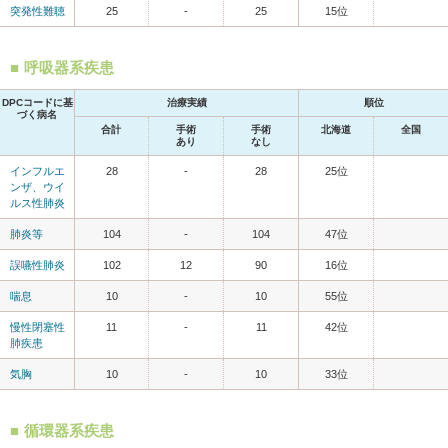
突発性難聴
25
-
25
15位
呼吸器系疾患
DPCコードに基
治療実績
順位
づく病名
合計
手術
手術
北海道
全国
あり
なし
インフルエ
28
-
28
25位
ンザ、ウイ
ルス性肺炎
肺炎等
104
-
104
47位
誤嚥性肺炎
102
12
90
16位
喘息
10
-
10
55位
慢性閉塞性
11
-
11
42位
肺疾患
気胸
10
-
10
33位
循環器系疾患