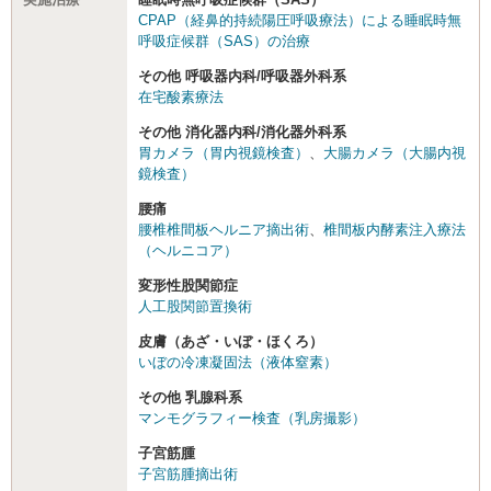
CPAP（経鼻的持続陽圧呼吸療法）による睡眠時無
呼吸症候群（SAS）の治療
その他 呼吸器内科/呼吸器外科系
在宅酸素療法
その他 消化器内科/消化器外科系
胃カメラ（胃内視鏡検査）
、
大腸カメラ（大腸内視
鏡検査）
腰痛
腰椎椎間板ヘルニア摘出術
、
椎間板内酵素注入療法
（ヘルニコア）
変形性股関節症
人工股関節置換術
皮膚（あざ・いぼ・ほくろ）
いぼの冷凍凝固法（液体窒素）
その他 乳腺科系
マンモグラフィー検査（乳房撮影）
子宮筋腫
子宮筋腫摘出術