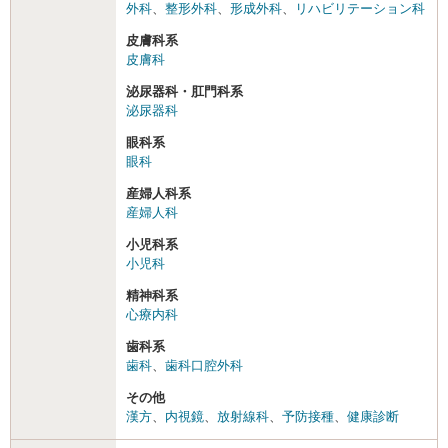
外科
、
整形外科
、
形成外科
、
リハビリテーション科
皮膚科系
皮膚科
泌尿器科・肛門科系
泌尿器科
眼科系
眼科
産婦人科系
産婦人科
小児科系
小児科
精神科系
心療内科
歯科系
歯科
、
歯科口腔外科
その他
漢方
、
内視鏡
、
放射線科
、
予防接種
、
健康診断