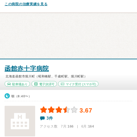
この病院の治療実績を見る
函館赤十字病院
北海道函館市堀川町（昭和橋駅、千歳町駅、堀川町駅）
駐車場あり
電子決済可
マイナ受付
(スマホ可)
朝（8:40〜）
3.67
3件
アクセス数 7月:
166
| 6月:
164