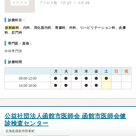
アクセス数 7月:
17
| 6月:
15
診療科目：
放射線科
、内科、消化器内科、胃腸科、外科、リハビリテーション科、皮膚
科、肛門科
専門医・資格：
外科専門医
診療時間
月
火
水
木
金
土
日
祝
09:00-12:00
14:00-18:00
公益社団法人函館市医師会 函館市医師会健
診検査センター
北海道函館市田家町