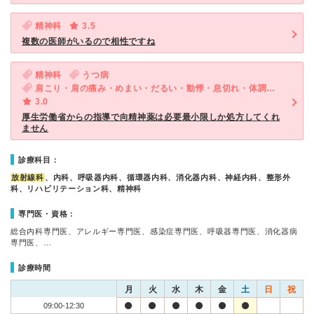
精神科
3.5
複数の医師がいるので相性ですね
精神科
うつ病
肩こり・肩の痛み・めまい・だるい・動悸・息切れ・体調不良・ED（男性）・気が滅入る・不安
3.0
厚生労働省からの指導で向精神薬は必要最小限しか処方してくれ
ません
診療科目：
放射線科
、内科、呼吸器内科、循環器内科、消化器内科、神経内科、整形外
科、リハビリテーション科、精神科
専門医・資格：
総合内科専門医、アレルギー専門医、感染症専門医、呼吸器専門医、消化器病
専門医、…
診療時間
月
火
水
木
金
土
日
祝
09:00-12:30