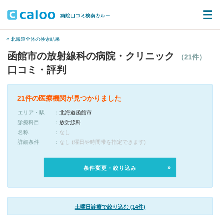
« 北海道全体の検索結果
函館市の放射線科の病院・クリニック
（21件）
口コミ・評判
21件の医療機関が見つかりました
エリア・駅
北海道函館市
診療科目
放射線科
名称
なし
詳細条件
なし (曜日や時間帯を指定できます)
条件変更・絞り込み
土曜日診療で絞り込む (14件)