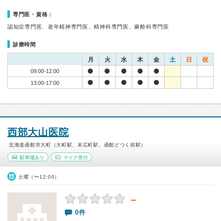
専門医・資格：
認知症専門医、老年精神専門医、精神科専門医、麻酔科専門医
診療時間
月
火
水
木
金
土
日
祝
09:00-12:00
13:00-17:00
西部大山医院
北海道函館市大町（大町駅、末広町駅、函館どつく前駅）
駐車場あり
マイナ受付
土曜（〜12:00）
－
0件