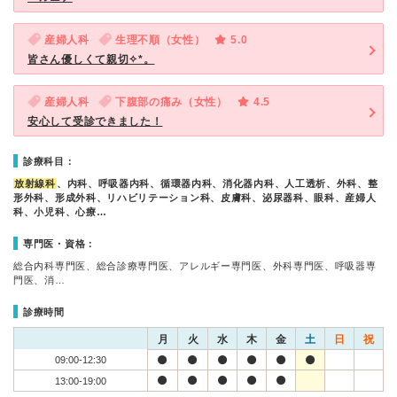
産婦人科
生理不順（女性）
5.0
皆さん優しくて親切✧︎*。
産婦人科
下腹部の痛み（女性）
4.5
安心して受診できました！
診療科目：
放射線科
、内科、呼吸器内科、循環器内科、消化器内科、人工透析、外科、整
形外科、形成外科、リハビリテーション科、皮膚科、泌尿器科、眼科、産婦人
科、小児科、心療…
専門医・資格：
総合内科専門医、総合診療専門医、アレルギー専門医、外科専門医、呼吸器専
門医、消…
診療時間
月
火
水
木
金
土
日
祝
09:00-12:30
13:00-19:00