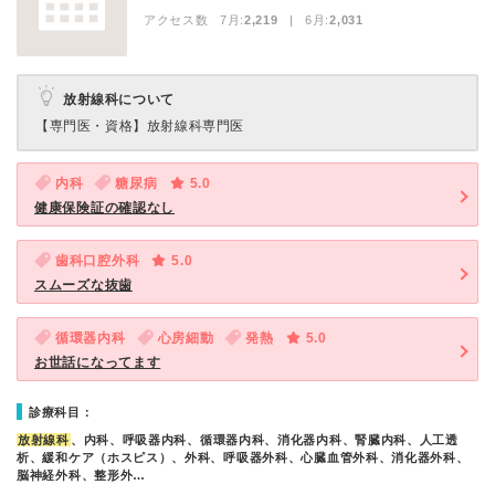
アクセス数 7月:
2,219
| 6月:
2,031
放射線科について
【専門医・資格】
放射線科専門医
内科
糖尿病
5.0
健康保険証の確認なし
歯科口腔外科
5.0
スムーズな抜歯
循環器内科
心房細動
発熱
5.0
お世話になってます
診療科目：
放射線科
、内科、呼吸器内科、循環器内科、消化器内科、腎臓内科、人工透
析、緩和ケア（ホスピス）、外科、呼吸器外科、心臓血管外科、消化器外科、
脳神経外科、整形外…