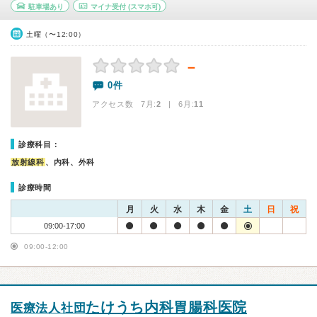
駐車場あり
マイナ受付
(スマホ可)
土曜（〜12:00）
－
0件
アクセス数 7月:
2
| 6月:
11
診療科目：
放射線科
、内科、外科
診療時間
月
火
水
木
金
土
日
祝
09:00-17:00
09:00-12:00
たけうち内科胃腸科医院
医療法人社団