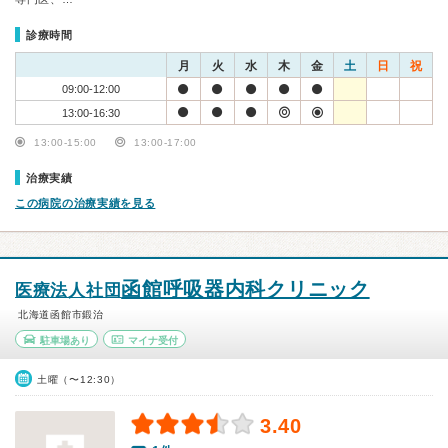
診療時間
月
火
水
木
金
土
日
祝
09:00-12:00
13:00-16:30
13:00-15:00
13:00-17:00
治療実績
この病院の治療実績を見る
函館呼吸器内科クリニック
医療法人社団
北海道函館市鍛治
駐車場あり
マイナ受付
土曜（〜12:30）
3.40