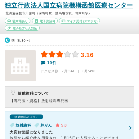
独立行政法人国立病院機構函館医療センター
北海道函館市川原町（深堀町駅、競馬場前駅、柏木町駅）
駐車場あり
電子決済可
マイナ受付
(スマホ可)
電子処方せん対応
朝（8:30〜）
3.16
10件
アクセス数 7月:
541
| 6月:
496
放射線科について
【専門医・資格】
放射線科専門医
放射線科の口コミ
放射線科
肺がん
5.0
大変お世話になりました
他院から紹介状を用意され、1月15日に入院することができました。 他院2カ所では「シビアな状況」「ただならぬ事態」と言われ、妻と2人で途方に暮れた状態で居りました。 こちらの放射線科の先生の説明を