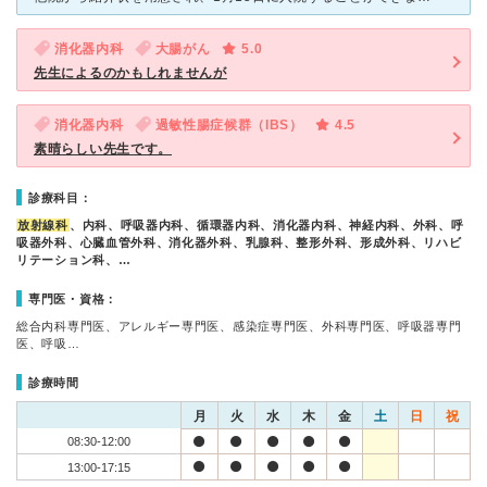
消化器内科
大腸がん
5.0
先生によるのかもしれませんが
消化器内科
過敏性腸症候群（IBS）
4.5
素晴らしい先生です。
診療科目：
放射線科
、内科、呼吸器内科、循環器内科、消化器内科、神経内科、外科、呼
吸器外科、心臓血管外科、消化器外科、乳腺科、整形外科、形成外科、リハビ
リテーション科、…
専門医・資格：
総合内科専門医、アレルギー専門医、感染症専門医、外科専門医、呼吸器専門
医、呼吸…
診療時間
月
火
水
木
金
土
日
祝
08:30-12:00
13:00-17:15