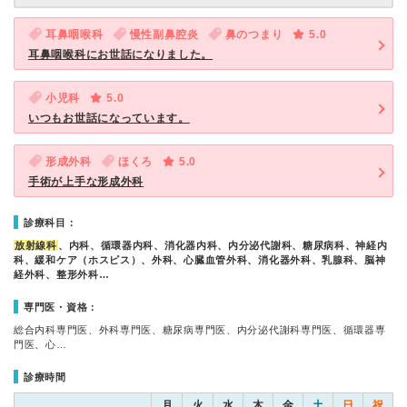
耳鼻咽喉科
慢性副鼻腔炎
鼻のつまり
5.0
耳鼻咽喉科にお世話になりました。
小児科
5.0
いつもお世話になっています。
形成外科
ほくろ
5.0
手術が上手な形成外科
診療科目：
放射線科
、内科、循環器内科、消化器内科、内分泌代謝科、糖尿病科、神経内
科、緩和ケア（ホスピス）、外科、心臓血管外科、消化器外科、乳腺科、脳神
経外科、整形外科…
専門医・資格：
総合内科専門医、外科専門医、糖尿病専門医、内分泌代謝科専門医、循環器専
門医、心…
診療時間
月
火
水
木
金
土
日
祝