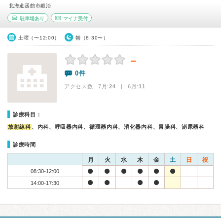
北海道函館市鍛治
駐車場あり
マイナ受付
土曜（〜12:00）
朝（8:30〜）
－
0件
アクセス数 7月:
24
| 6月:
11
診療科目：
放射線科
、内科、呼吸器内科、循環器内科、消化器内科、胃腸科、泌尿器科
診療時間
月
火
水
木
金
土
日
祝
08:30-12:00
14:00-17:30