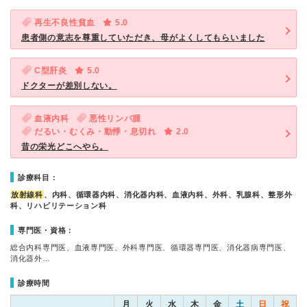
再生不良性貧血
5.0
患者側の意志を尊重していただき、母がよくしてもらいました
C型肝炎
5.0
ドクターが差別しない。
血液内科
悪性リンパ腫
だるい・むくみ・動悸・息切れ
2.0
昔の栄光どこへやら。
診療科目：
放射線科
、内科、循環器内科、消化器内科、血液内科、外科、乳腺科、整形外
科、リハビリテーション科
専門医・資格：
総合内科専門医、血液専門医、外科専門医、循環器専門医、消化器病専門医、
消化器外…
診療時間
月
火
水
木
金
土
日
祝