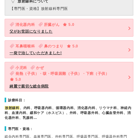
放射線科について
【専門医・資格】
放射線科専門医
消化器内科
肝臓がん
5.0
父がお世話になりました
耳鼻咽喉科
鼻のつまり
5.0
一発で治していただきました!
小児科
かぜ
発熱（子供）・咳・呼吸困難（子供）・下痢（子供）
5.0
綺麗で親切な総合病院
診療科目：
放射線科
、内科、呼吸器内科、循環器内科、消化器内科、リウマチ科、神経内
科、血液内科、緩和ケア（ホスピス）、外科、呼吸器外科、心臓血管外科、消
化器外科、乳腺科…
専門医・資格：
総合内科専門医、血液専門医、外科専門医、呼吸器専門医、呼吸器外科専門