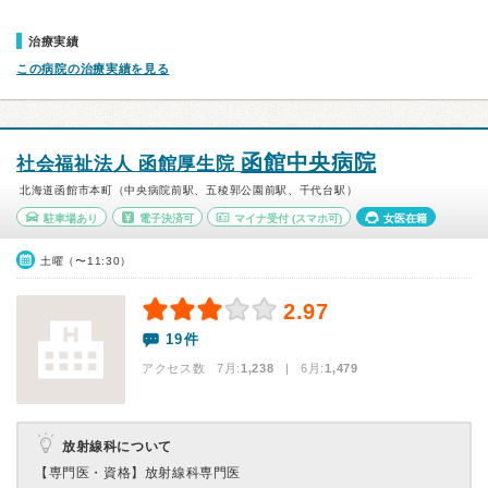
治療実績
この病院の治療実績を見る
函館中央病院
社会福祉法人 函館厚生院
北海道函館市本町（中央病院前駅、五稜郭公園前駅、千代台駅）
駐車場あり
電子決済可
マイナ受付
(スマホ可)
女医在籍
土曜（〜11:30）
2.97
19件
アクセス数 7月:
1,238
| 6月:
1,479
放射線科について
【専門医・資格】
放射線科専門医