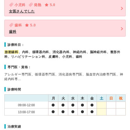
小児科
発熱
5.0
女医さんでした
歯科
5.0
歯科
診療科目：
放射線科
、内科、循環器内科、消化器内科、神経内科、脳神経外科、整形外
科、リハビリテーション科、皮膚科、小児科、歯科
専門医・資格：
アレルギー専門医、循環器専門医、消化器病専門医、脳血管内治療専門医、神
経内科専…
診療時間
月
火
水
木
金
土
日
祝
09:00-12:00
13:00-17:00
治療実績