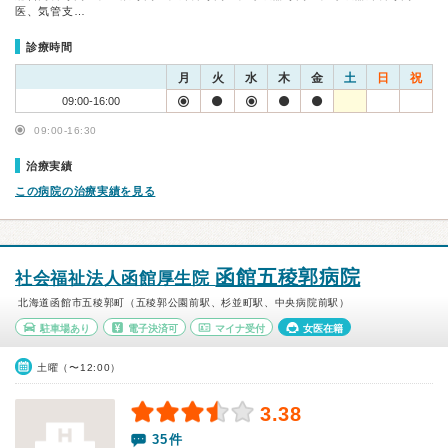
医、気管支…
診療時間
月
火
水
木
金
土
日
祝
09:00-16:00
09:00-16:30
治療実績
この病院の治療実績を見る
函館五稜郭病院
社会福祉法人函館厚生院
北海道函館市五稜郭町（五稜郭公園前駅、杉並町駅、中央病院前駅）
駐車場あり
電子決済可
マイナ受付
女医在籍
土曜（〜12:00）
3.38
35件