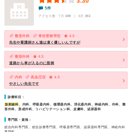
3.30
5件
アクセス数 7月:
389
| 6月:
392
整形外科
脊柱管狭窄症
4.5
先生や看護師さん達は凄く優しいんですが
整形外科
4.5
道路から車が入るのに面倒
内科
高血圧症
4.5
やさしい先生です
診療科目：
放射線科
、内科、呼吸器内科、循環器内科、消化器内科、神経内科、外科、整
形外科、形成外科、リハビリテーション科、皮膚科、泌尿器科
専門医・資格：
総合内科専門医、総合診療専門医、呼吸器専門医、泌尿器科専門医、神経内科
専門医、…