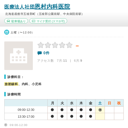
恩村内科医院
医療法人社団
北海道函館市五稜郭町（五稜郭公園前駅、中央病院前駅）
駐車場あり
マイナ受付
(スマホ可)
土曜（〜12:00）
－
0件
アクセス数 7月:
11
| 6月:
9
診療科目：
放射線科
、内科、小児科
診療時間
月
火
水
木
金
土
日
祝
09:00-12:30
13:30-17:00
09:00-12:00