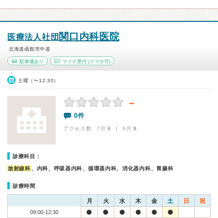
関口内科医院
医療法人社団
北海道函館市中道
駐車場あり
マイナ受付
(スマホ可)
土曜（〜12:30）
－
0件
アクセス数 7月:
6
| 6月:
9
診療科目：
放射線科
、内科、呼吸器内科、循環器内科、消化器内科、胃腸科
診療時間
月
火
水
木
金
土
日
祝
09:00-12:30