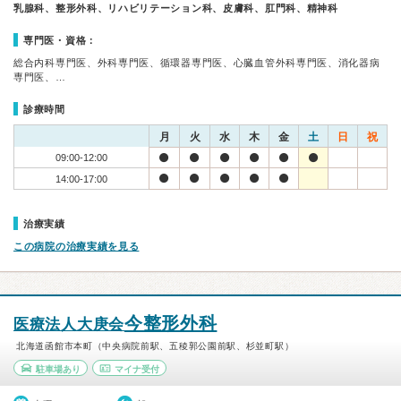
乳腺科、整形外科、リハビリテーション科、皮膚科、肛門科、精神科
専門医・資格：
総合内科専門医、外科専門医、循環器専門医、心臓血管外科専門医、消化器病
専門医、…
診療時間
月
火
水
木
金
土
日
祝
09:00-12:00
14:00-17:00
治療実績
この病院の治療実績を見る
今整形外科
医療法人大庚会
北海道函館市本町（中央病院前駅、五稜郭公園前駅、杉並町駅）
駐車場あり
マイナ受付