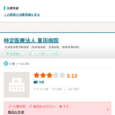
治療実績
この病院の治療実績を見る
特定医療法人 富田病院
北海道函館市駒場町（競馬場前駅、深堀町駅、駒場車庫前駅）
駐車場あり
マイナ受付
(スマホ可)
土曜（〜12:30）
3.12
4件
アクセス数 7月:
151
| 6月:
127
心療内科
物忘れがひどい
5.0
物忘れ外来