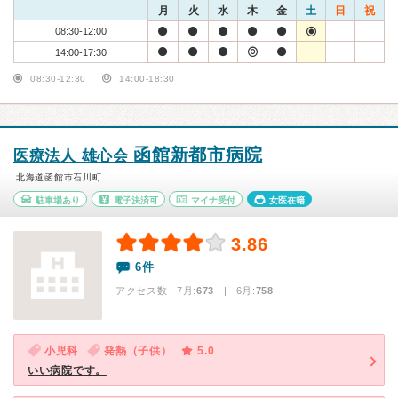
月
火
水
木
金
土
日
祝
08:30-12:00
14:00-17:30
08:30-12:30
14:00-18:30
函館新都市病院
医療法人 雄心会
北海道函館市石川町
駐車場あり
電子決済可
マイナ受付
女医在籍
3.86
6件
アクセス数 7月:
673
| 6月:
758
小児科
発熱（子供）
5.0
いい病院です。