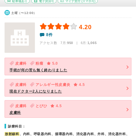
駐車場あり
電子決済可
マイナ受付
(スマホ可)
土曜（〜12:00）
4.20
8件
アクセス数 7月:
950
| 6月:
1,065
皮膚科
粉瘤
5.0
手術が何の苦も無く終わりました
皮膚科
アレルギー性皮膚炎
4.5
現在ドクター2人になりました
皮膚科
とびひ
4.5
皮膚科
診療科目：
放射線科
、内科、呼吸器内科、循環器内科、消化器内科、外科、消化器外科、