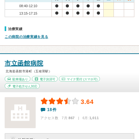
08:40-12:10
13:15-17:15
治療実績
この病院の治療実績を見る
市立函館病院
北海道函館市港町（五稜郭駅）
駐車場あり
電子決済可
マイナ受付
(スマホ可)
電子処方せん対応
3.64
18件
アクセス数 7月:
867
| 6月:
1,011