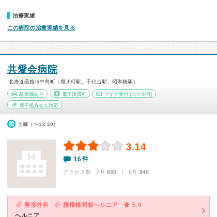
治療実績
この病院の治療実績を見る
共愛会病院
北海道函館市中島町（堀川町駅、千代台駅、昭和橋駅）
駐車場あり
電子決済可
マイナ受付
(スマホ可)
電子処方せん対応
土曜（〜12:30）
3.14
16件
アクセス数 7月:
860
| 6月:
846
整形外科
腰椎椎間板ヘルニア
5.0
ヘルニア