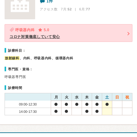
1件
アクセス数 7月:
52
| 6月:
77
呼吸器内科
5.0
コロナ対策徹底していて安心
診療科目：
放射線科
、内科、呼吸器内科、循環器内科
専門医・資格：
呼吸器専門医
診療時間
月
火
水
木
金
土
日
祝
09:00-12:30
14:00-17:30