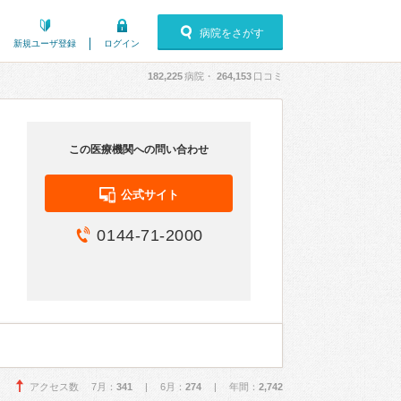
病院をさがす
新規ユーザ登録
ログイン
182,225
病院・
264,153
口コミ
この医療機関への問い合わせ
公式サイト
0144-71-2000
アクセス数 7月：
341
| 6月：
274
| 年間：
2,742