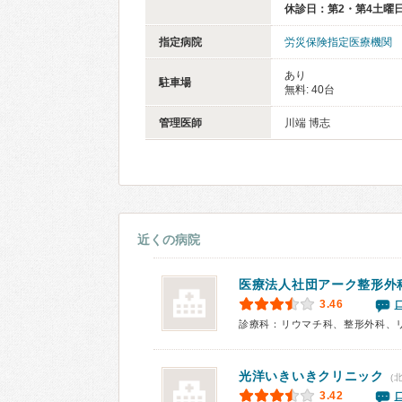
休診日：第2・第4土曜
指定病院
労災保険指定医療機関
あり
駐車場
無料: 40台
管理医師
川端 博志
近くの病院
医療法人社団
アーク整形外
3.46
診療科：リウマチ科、整形外科、
光洋いきいきクリニック
(
3.42