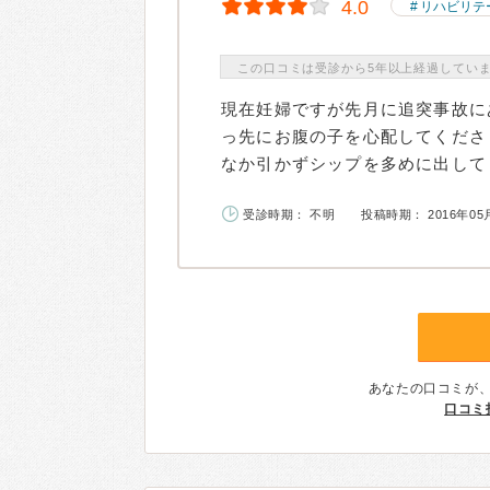
4.0
リハビリテ
この口コミは受診から5年以上経過してい
現在妊婦ですが先月に追突事故に
っ先にお腹の子を心配してくださ
なか引かずシップを多めに出してく
受診時期： 不明
投稿時期： 2016年05
あなたの口コミが
口コミ