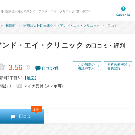
2件: 医療法人社団未来ケイ・アンド・エイ・クリニック (苫小牧市)
Calooとは
日新町
医療法人社団未来ケイ・アンド・エイ・クリニック
口コミ
アンド・エイ・クリニック
の口コミ・評判
この病院の
無料医療機関
3.56
？
口コミ
2
件
看護師求人
会員登録
町2丁目6-1
【
地図
】
場あり
マイナ受付 (スマホ可)
2件
口コミ