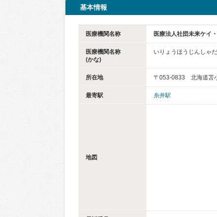
基本情報
医療機関名称
医療法人社団未来ケイ
医療機関名称
いりょうほうじんしゃだ
(かな)
所在地
〒053-0833 北海道
最寄駅
糸井駅
地図