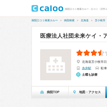
病院口コミ検索カルー - 口コミ・評判 
病院口コミ検索カルー
病院検索
北海道
苫小牧市
医療法人社団未来ケイ・
北海道苫小牧市日新
糸井駅
駐車
土曜も診療
病院TOP
地図・アクセス