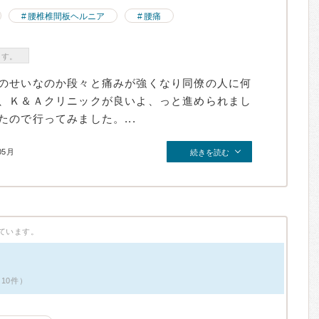
腰椎椎間板ヘルニア
腰痛
ます。
のせいなのか段々と痛みが強くなり同僚の人に何
、Ｋ＆Ａクリニックが良いよ、っと進められまし
ので行ってみました。...
05月
続きを読む
ています。
ミ10件）