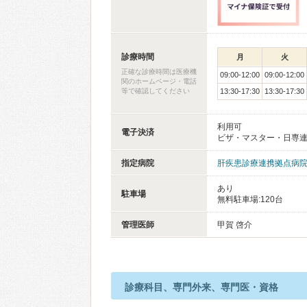
診療時間
月
火
正確な診療時間は医療機
09:00-12:00
09:00-12:00
関のホームページ・電話
等で確認してください
13:30-17:30
13:30-17:30
利用可
電子決済
ビザ・マスター・日専
指定病院
肝疾患診療連携拠点病
あり
駐車場
無料駐車場:120台
管理医師
甲賀 啓介
診療科目、専門外来、専門医・資格