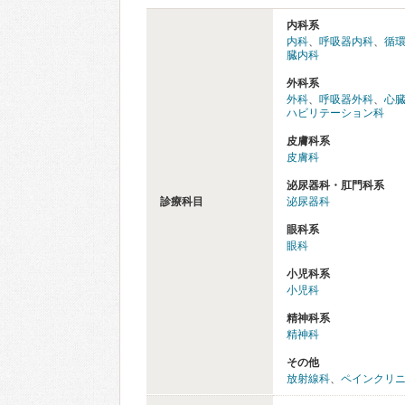
内科系
内科
、
呼吸器内科
、
循
臓内科
外科系
外科
、
呼吸器外科
、
心
ハビリテーション科
皮膚科系
皮膚科
泌尿器科・肛門科系
診療科目
泌尿器科
眼科系
眼科
小児科系
小児科
精神科系
精神科
その他
放射線科
、
ペインクリ