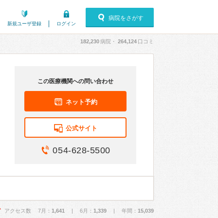
病院をさがす
新規ユーザ登録
ログイン
182,230
病院・
264,124
口コミ
この医療機関への問い合わせ
ネット予約
公式サイト
054-628-5500
アクセス数 7月：
1,641
| 6月：
1,339
| 年間：
15,039