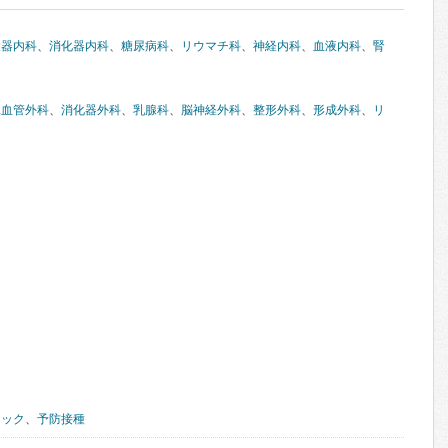
環器内科
、
消化器内科
、
糖尿病科
、
リウマチ科
、
神経内科
、
血液内科
、
腎
臓血管外科
、
消化器外科
、
乳腺科
、
脳神経外科
、
整形外科
、
形成外科
、
リ
ニック
、
予防接種