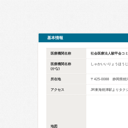
基本情報
医療機関名称
社会医療法人駿甲会コ
医療機関名称
しゃかいいりょうほう
(かな)
所在地
〒425-0088 静岡県
アクセス
JR東海焼津駅よりタク
地図