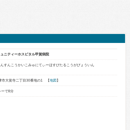
ミュニティーホスピタル甲賀病院
じんすんこうかいこみゅにてぃーほすぴたるこうがびょういん
焼津市大覚寺二丁目30番地の1 【
地図
】
シーで8分