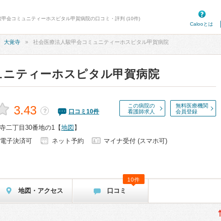
駿甲会コミュニティーホスピタル甲賀病院の口コミ・評判 (10件)
Calooとは
大覚寺
社会医療法人駿甲会コミュニティーホスピタル甲賀病院
ュニティーホスピタル甲賀病院
この病院の
無料医療機関
3.43
？
口コミ
10
件
看護師求人
会員登録
寺二丁目30番地の1
【
地図
】
電子決済可
ネット予約
マイナ受付 (スマホ可)
10件
地図・アクセス
口コミ