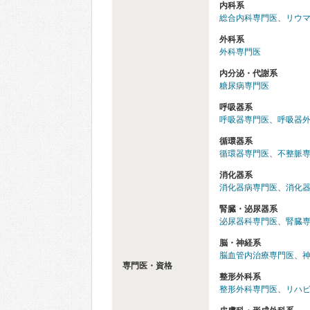
内科系
総合内科専門医
、
リウ
外科系
外科専門医
内分泌・代謝系
糖尿病専門医
呼吸器系
呼吸器専門医
、
呼吸器
循環器系
循環器専門医
、
不整脈
消化器系
消化器病専門医
、
消化
腎臓・泌尿器系
泌尿器科専門医
、
腎臓
脳・神経系
脳血管内治療専門医
、
専門医・資格
整形外科系
整形外科専門医
、
リハ