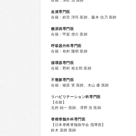
在籍：澤野 浩 医師
血液専門医
在籍：鈴宮 淳司 医師、藤本 信乃 医師
糖尿病専門医
在籍：甲賀 啓介 医師
呼吸器外科専門医
在籍：有村 隆明 医師
循環器専門医
在籍：野村 裕太郎 医師
不整脈専門医
在籍：猪原 実 医師、木山 優 医師
リハビリテーション科専門医
【在籍】
北村 純一 医師、澤野 浩 医師
脊椎脊髄外科専門医
【日本脊椎脊髄病学会 指導医】
鈴木 直樹 医師