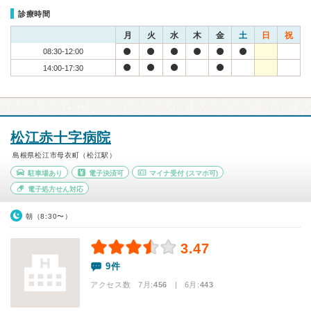
診療時間
月
火
水
木
金
土
日
祝
08:30-12:00
14:00-17:30
松江赤十字病院
島根県松江市母衣町（松江駅）
駐車場あり
電子決済可
マイナ受付
(スマホ可)
電子処方せん対応
朝（8:30〜）
3.47
9件
アクセス数 7月:
456
| 6月:
443