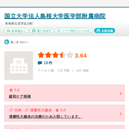
国立大学法人島根大学医学部附属病院
島根県出雲市塩冶町
駐車場あり
電子決済可
マイナ受付
(スマホ可)
女医在籍
朝（8:30〜）
3.64
10件
アクセス数 7月:
770
| 6月:
769
5.0
緩和ケア病棟
内科
潰瘍性大腸炎
5.0
潰瘍性大腸炎の治療のため入院しています。