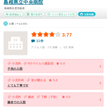
島根県立中央病院
島根県出雲市姫原
駐車場あり
電子決済可
マイナ受付
(スマホ可)
女医在籍
土曜（〜12:00）
3.77
11件
アクセス数 7月:
559
| 6月:
519
小児科
RSウイルス感染症
5.0
子供の入院
小児外科
首が腫れる
5.0
とても丁寧です
小児科
腸炎
下痢（子供）
5.0
腸炎での入院