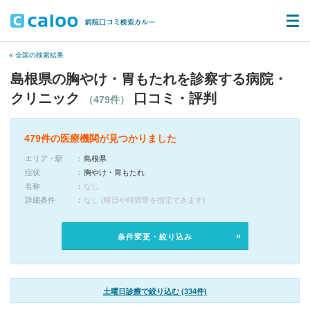
« 全国の検索結果
島根県の胸やけ・胃もたれを診察する病院・
クリニック
口コミ・評判
（479件）
479件の医療機関が見つかりました
エリア・駅
島根県
症状
胸やけ・胃もたれ
名称
なし
詳細条件
なし (曜日や時間帯を指定できます)
条件変更・絞り込み
土曜日診療で絞り込む (334件)