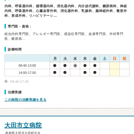
内科、呼吸器内科、循環器内科、消化器内科、内分泌代謝科、糖尿病科、神経
内科、呼吸器外科、心臓血管外科、消化器外科、乳腺科、脳神経外科、整形外
科、形成外科、リハビリテーシ…
専門医・資格：
総合内科専門医、アレルギー専門医、感染症専門医、血液専門医、外科専門
医、糖尿病…
診療時間
月
火
水
木
金
土
日
祝
08:40-13:00
14:00-17:00
08:40-17:00
治療実績
この病院の治療実績を見る
大田市立病院
島根県大田市大田町吉永