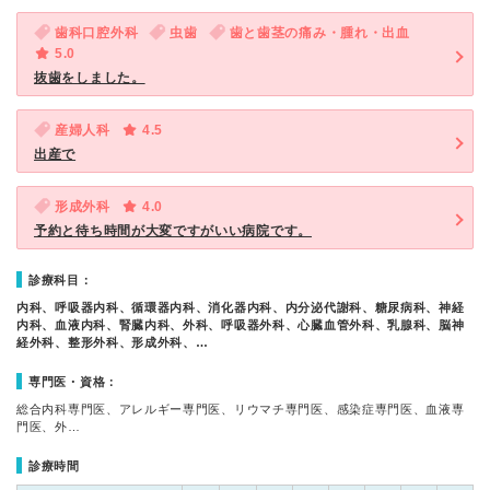
歯科口腔外科
虫歯
歯と歯茎の痛み・腫れ・出血
5.0
抜歯をしました。
産婦人科
4.5
出産で
形成外科
4.0
予約と待ち時間が大変ですがいい病院です。
診療科目：
内科、呼吸器内科、循環器内科、消化器内科、内分泌代謝科、糖尿病科、神経
内科、血液内科、腎臓内科、外科、呼吸器外科、心臓血管外科、乳腺科、脳神
経外科、整形外科、形成外科、…
専門医・資格：
総合内科専門医、アレルギー専門医、リウマチ専門医、感染症専門医、血液専
門医、外…
診療時間