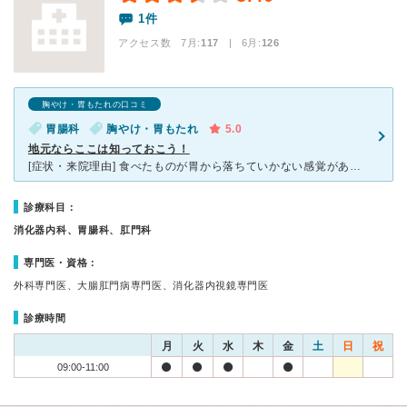
1件
アクセス数 7月:
117
| 6月:
126
胸やけ・胃もたれの口コミ
胃腸科
胸やけ・胃もたれ
5.0
地元ならここは知っておこう！
[症状・来院理由] 食べたものが胃から落ちていかない感覚があり、空腹なのに常に膨満感を伴い、胃液が逆流してくる症状がみられた為、精密検査をしていただくため中央クリニックを訪れました。 [医師の診断
診療科目：
消化器内科、胃腸科、肛門科
専門医・資格：
外科専門医、大腸肛門病専門医、消化器内視鏡専門医
診療時間
月
火
水
木
金
土
日
祝
09:00-11:00