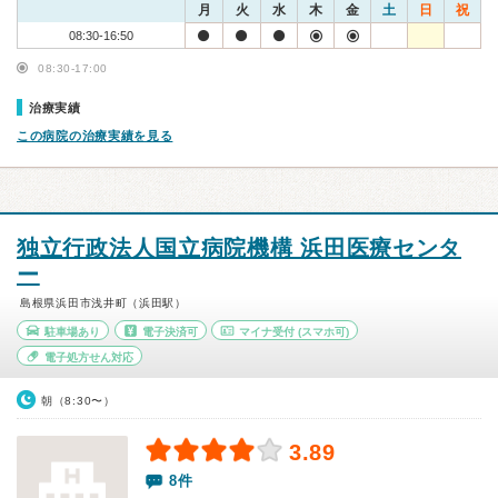
月
火
水
木
金
土
日
祝
08:30-16:50
08:30-17:00
治療実績
この病院の治療実績を見る
独立行政法人国立病院機構 浜田医療センタ
ー
島根県浜田市浅井町（浜田駅）
駐車場あり
電子決済可
マイナ受付
(スマホ可)
電子処方せん対応
朝（8:30〜）
3.89
8件