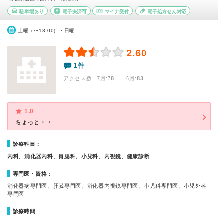
駐車場あり
電子決済可
マイナ受付
電子処方せん対応
土曜（〜13:00）・日曜
2.60
1件
アクセス数 7月:
78
| 6月:
83
1.0
ちょっと・・
診療科目：
内科、消化器内科、胃腸科、小児科、内視鏡、健康診断
専門医・資格：
消化器病専門医、肝臓専門医、消化器内視鏡専門医、小児科専門医、小児外科
専門医
診療時間