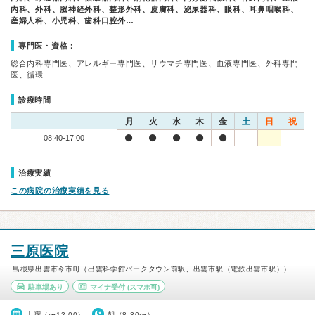
内科、外科、脳神経外科、整形外科、皮膚科、泌尿器科、眼科、耳鼻咽喉科、
産婦人科、小児科、歯科口腔外…
専門医・資格：
総合内科専門医、アレルギー専門医、リウマチ専門医、血液専門医、外科専門
医、循環…
診療時間
月
火
水
木
金
土
日
祝
08:40-17:00
治療実績
この病院の治療実績を見る
三原医院
島根県出雲市今市町（出雲科学館パークタウン前駅、出雲市駅（電鉄出雲市駅））
駐車場あり
マイナ受付
(スマホ可)
土曜（〜13:00）
朝（8:30〜）