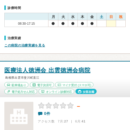
診療時間
月
火
水
木
金
土
日
祝
08:30-17:15
治療実績
この病院の治療実績を見る
医療法人徳洲会 出雲徳洲会病院
島根県出雲市斐川町直江
駐車場あり
電子決済可
マイナ受付
(スマホ可)
電子処方せん対応
オンライン診療対応
女医在籍
－
0件
アクセス数 7月:
27
| 6月:
41