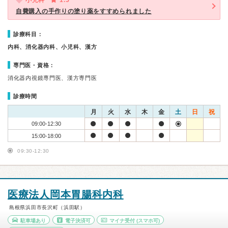
小児科
1.5
自費購入の手作りの塗り薬をすすめられました
診療科目：
内科、消化器内科、小児科、漢方
専門医・資格：
消化器内視鏡専門医、漢方専門医
診療時間
月
火
水
木
金
土
日
祝
09:00-12:30
15:00-18:00
09:30-12:30
医療法人岡本胃腸科内科
島根県浜田市長沢町（浜田駅）
駐車場あり
電子決済可
マイナ受付
(スマホ可)