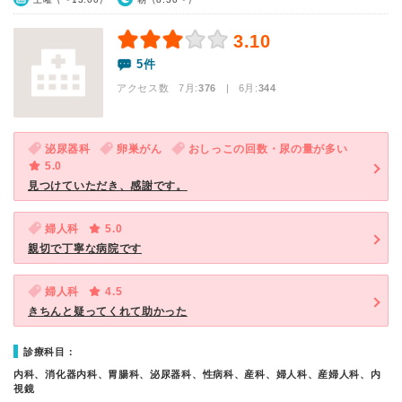
3.10
5件
アクセス数 7月:
376
| 6月:
344
泌尿器科
卵巣がん
おしっこの回数・尿の量が多い
5.0
見つけていただき、感謝です。
婦人科
5.0
親切で丁寧な病院です
婦人科
4.5
きちんと疑ってくれて助かった
診療科目：
内科、消化器内科、胃腸科、泌尿器科、性病科、産科、婦人科、産婦人科、内
視鏡