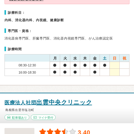
診療科目：
内科、消化器内科、内視鏡、健康診断
専門医・資格：
消化器病専門医、肝臓専門医、消化器内視鏡専門医、がん治療認定医
診療時間
月
火
水
木
金
土
日
祝
08:30-12:30
16:00-18:30
出雲中央クリニック
医療法人社団
島根県出雲市塩冶町
駐車場あり
マイナ受付
3.40