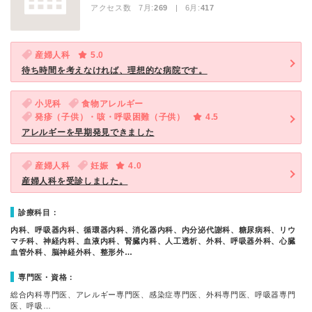
アクセス数 7月:
269
| 6月:
417
産婦人科
5.0
待ち時間を考えなければ、理想的な病院です。
小児科
食物アレルギー
発疹（子供）・咳・呼吸困難（子供）
4.5
アレルギーを早期発見できました
産婦人科
妊娠
4.0
産婦人科を受診しました。
診療科目：
内科、呼吸器内科、循環器内科、消化器内科、内分泌代謝科、糖尿病科、リウ
マチ科、神経内科、血液内科、腎臓内科、人工透析、外科、呼吸器外科、心臓
血管外科、脳神経外科、整形外…
専門医・資格：
総合内科専門医、アレルギー専門医、感染症専門医、外科専門医、呼吸器専門
医、呼吸…