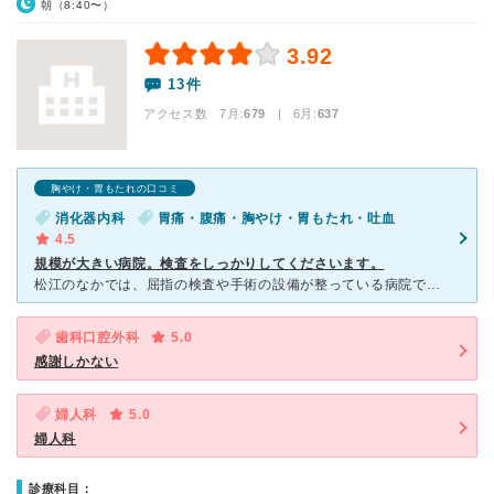
朝（8:40〜）
3.92
13件
アクセス数 7月:
679
| 6月:
637
胸やけ・胃もたれの口コミ
消化器内科
胃痛・腹痛・胸やけ・胃もたれ・吐血
4.5
規模が大きい病院。検査をしっかりしてくださいます。
松江のなかでは、屈指の検査や手術の設備が整っている病院です。 私の実家の家族が、お腹が痛く、吐血もあったので、近くの病院にいったら、 精密検査した方がいいということで、こちらの病院を紹介していただ
歯科口腔外科
5.0
感謝しかない
婦人科
5.0
婦人科
診療科目：