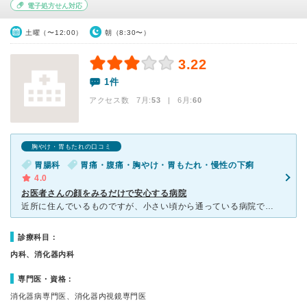
電子処方せん対応
土曜（〜12:00）
朝（8:30〜）
3.22
1件
アクセス数 7月:
53
| 6月:
60
胸やけ・胃もたれの口コミ
胃腸科
胃痛・腹痛・胸やけ・胃もたれ・慢性の下痢
4.0
お医者さんの顔をみるだけで安心する病院
近所に住んでいるものですが、小さい頃から通っている病院です。 胃腸科ですが、胃腸以外でも咳やくしゃみなどの風邪をひいた時や、ただ疲れて体調のすぐれない時でも、いつも行っています。 お医者さんが優し
診療科目：
内科、消化器内科
専門医・資格：
消化器病専門医、消化器内視鏡専門医