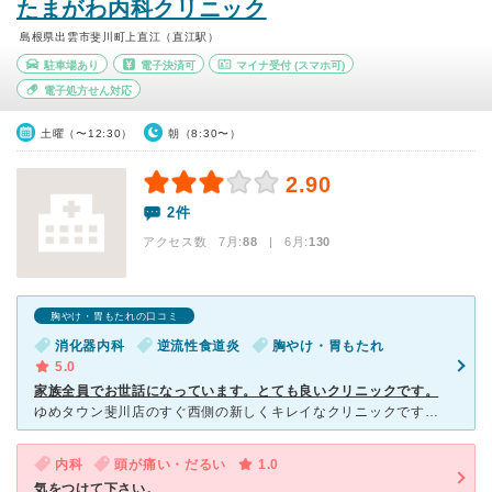
たまがわ内科クリニック
島根県出雲市斐川町上直江（直江駅）
駐車場あり
電子決済可
マイナ受付
(スマホ可)
電子処方せん対応
土曜（〜12:30）
朝（8:30〜）
2.90
2件
アクセス数 7月:
88
| 6月:
130
胸やけ・胃もたれの口コミ
消化器内科
逆流性食道炎
胸やけ・胃もたれ
5.0
家族全員でお世話になっています。とても良いクリニックです。
ゆめタウン斐川店のすぐ西側の新しくキレイなクリニックです。 開院して4年くらいになります。私は院長先生が開院される前の大学病院消化器内科の時からずっと診てもらっています。よく話を聴いてくれ、分かりや
内科
頭が痛い・だるい
1.0
気をつけて下さい。