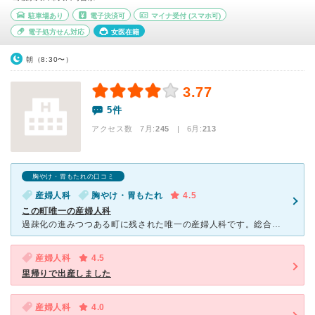
駐車場あり
電子決済可
マイナ受付
(スマホ可)
電子処方せん対応
女医在籍
朝（8:30〜）
3.77
5件
アクセス数 7月:
245
| 6月:
213
胸やけ・胃もたれの口コミ
産婦人科
胸やけ・胃もたれ
4.5
この町唯一の産婦人科
過疎化の進みつつある町に残された唯一の産婦人科です。総合病院なので、患者さんも多いです。体調不良で生理が遅れたかな、どうかな、位の時期に受診しました。尿検査では陽性。赤ちゃんだ！と思ったのもつかの間超
産婦人科
4.5
里帰りで出産しました
産婦人科
4.0