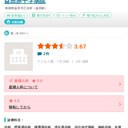
益田赤十字病院
島根県益田市乙吉町（益田駅）
駐車場あり
電子決済可
マイナ受付
電子処方せん対応
女医在籍
朝（8:40〜）
3.67
2件
アクセス数 7月:
153
| 6月:
158
産婦人科
5.0
産婦人科について
4.0
移転してから
診療科目：
内科、呼吸器内科、循環器内科、消化器内科、内分泌代謝科、神経内科、血液