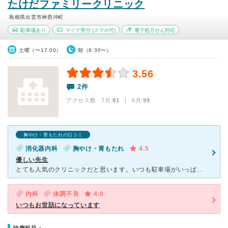
たけだファミリークリニック
島根県出雲市神西沖町
駐車場あり
マイナ受付
(スマホ可)
電子処方せん対応
土曜（〜17:00）
朝（8:30〜）
3.56
2件
アクセス数 7月:
81
| 6月:
99
胸やけ・胃もたれの口コミ
消化器内科
胸やけ・胃もたれ
4.5
優しい先生
とても人気のクリニックだと思います。いつも駐車場がいっぱいです。待ち時間はそれなりに必要ですが受付時に電話番号を伝えれば車内待機も可能ですのでコロナやインフルエンザの感染の心配も軽減できます。先生はお
内科
体調不良
4.0
いつもお世話になっています