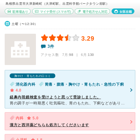
島根県出雲市大津新崎町（大津町駅、出雲科学館パークタウン前駅）
駐車場あり
マイナ受付
(スマホ可)
電子処方せん対応
女医在籍
土曜（〜12:30）
3.29
3件
アクセス数 7月:
98
| 6月:
130
胸やけ・胃もたれの口コミ
消化器内科
胃痛・腹痛・胸やけ・胃もたれ・急性の下痢
4.0
経鼻内視鏡検査を受けようと思って受診しました。
胃の調子が一時期悪く吐気嘔吐、胃のもたれ、下痢などがありました。医院のホームページを見て、消化器専門の先生が胃の経鼻内視鏡検査をしてくれるようなので、受診しました。問診腹部触診後、検査の同意書を渡され
内科
5.0
漢方と西洋薬どちらも処方してくださいます