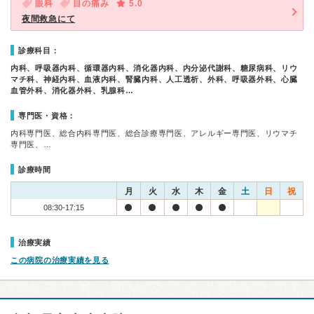
眼科
目の痛み
5.0
夜間救急にて
診療科目：
内科、呼吸器内科、循環器内科、消化器内科、内分泌代謝科、糖尿病科、リウ
マチ科、神経内科、血液内科、腎臓内科、人工透析、外科、呼吸器外科、心臓
血管外科、消化器外科、乳腺科…
専門医・資格：
内科専門医、総合内科専門医、総合診療専門医、アレルギー専門医、リウマチ
専門医、…
診療時間
月
火
水
木
金
土
日
祝
08:30-17:15
治療実績
この病院の治療実績を見る