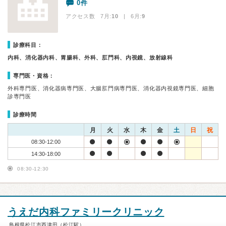
0件
アクセス数 7月:
10
| 6月:
9
診療科目：
内科、消化器内科、胃腸科、外科、肛門科、内視鏡、放射線科
専門医・資格：
外科専門医、消化器病専門医、大腸肛門病専門医、消化器内視鏡専門医、細胞
診専門医
診療時間
月
火
水
木
金
土
日
祝
08:30-12:00
14:30-18:00
08:30-12:30
うえだ内科ファミリークリニック
島根県松江市西津田（松江駅）