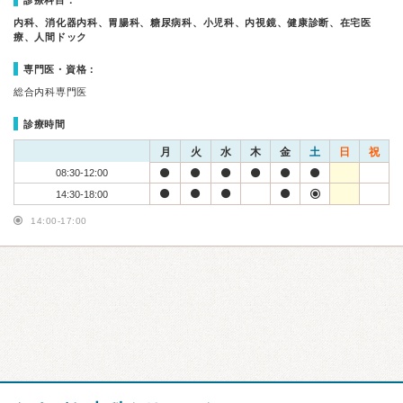
診療科目：
内科、消化器内科、胃腸科、糖尿病科、小児科、内視鏡、健康診断、在宅医
療、人間ドック
専門医・資格：
総合内科専門医
診療時間
月
火
水
木
金
土
日
祝
08:30-12:00
14:30-18:00
14:00-17:00