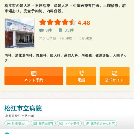
松江市の婦人科・不妊治療 産婦人科・生殖医療専門医。土曜診療。駐
車場あり。完全予約制。内科併設。
4.48
5件
35件
アクセス数 7月:
402
| 6月:
420
内科、消化器内科、胃腸科、婦人科、産婦人科、内視鏡、健康診断、人間ドッ
ク
ネット予約
電話
公式サイト
松江市立病院
島根県松江市乃白町
駐車場あり
電子決済可
マイナ受付
電子処方せん対応