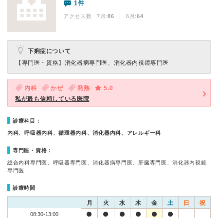
1件
アクセス数 7月:
86
| 6月:
64
下痢症について
【専門医・資格】
消化器病専門医、消化器内視鏡専門医
内科
かぜ
発熱
5.0
私が最も信頼している医院
診療科目：
内科、呼吸器内科、循環器内科、消化器内科、アレルギー科
専門医・資格：
総合内科専門医、呼吸器専門医、消化器病専門医、肝臓専門医、消化器内視鏡
専門医
診療時間
月
火
水
木
金
土
日
祝
08:30-13:00