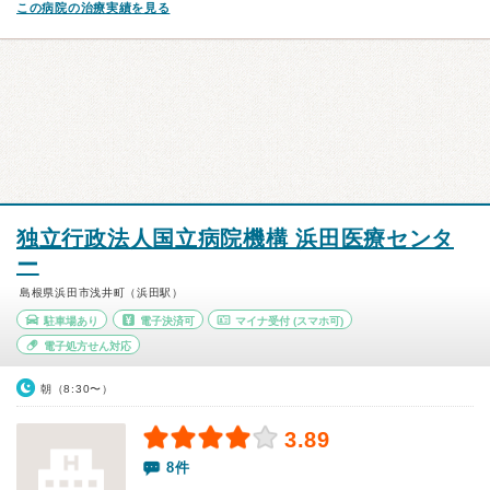
この病院の治療実績を見る
独立行政法人国立病院機構 浜田医療センタ
ー
島根県浜田市浅井町（浜田駅）
駐車場あり
電子決済可
マイナ受付
(スマホ可)
電子処方せん対応
朝（8:30〜）
3.89
8件