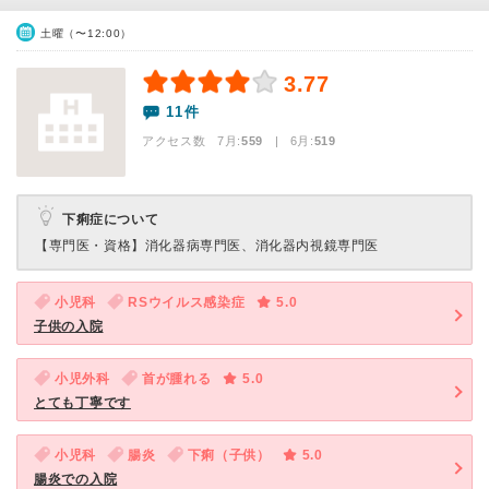
土曜（〜12:00）
3.77
11件
アクセス数 7月:
559
| 6月:
519
下痢症について
【専門医・資格】
消化器病専門医、消化器内視鏡専門医
小児科
RSウイルス感染症
5.0
子供の入院
小児外科
首が腫れる
5.0
とても丁寧です
小児科
腸炎
下痢（子供）
5.0
腸炎での入院