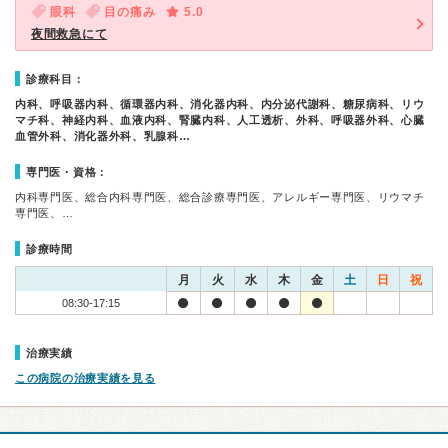
眼科
目の痛み
5.0
夜間救急にて
診療科目：
内科、呼吸器内科、循環器内科、消化器内科、内分泌代謝科、糖尿病科、リウ
マチ科、神経内科、血液内科、腎臓内科、人工透析、外科、呼吸器外科、心臓
血管外科、消化器外科、乳腺科…
専門医・資格：
内科専門医、総合内科専門医、総合診療専門医、アレルギー専門医、リウマチ
専門医、…
診療時間
月
火
水
木
金
土
日
祝
08:30-17:15
治療実績
この病院の治療実績を見る