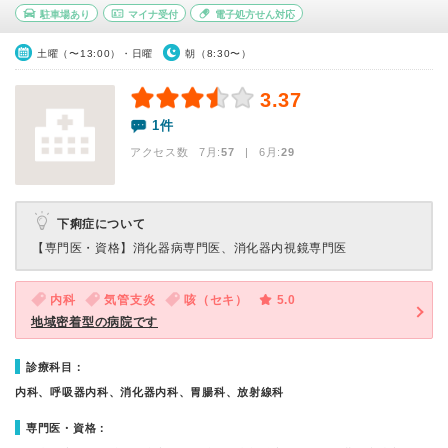
駐車場あり
マイナ受付
電子処方せん対応
土曜（〜13:00）・日曜
朝（8:30〜）
3.37
1件
アクセス数 7月:
57
| 6月:
29
下痢症について
【専門医・資格】
消化器病専門医、消化器内視鏡専門医
内科
気管支炎
咳（セキ）
5.0
地域密着型の病院です
診療科目：
内科、呼吸器内科、消化器内科、胃腸科、放射線科
専門医・資格：