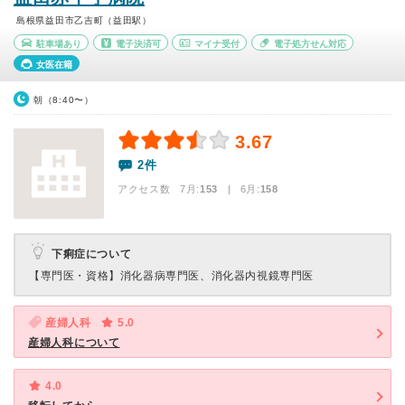
島根県益田市乙吉町（益田駅）
駐車場あり
電子決済可
マイナ受付
電子処方せん対応
女医在籍
朝（8:40〜）
3.67
2件
アクセス数 7月:
153
| 6月:
158
下痢症について
【専門医・資格】
消化器病専門医、消化器内視鏡専門医
産婦人科
5.0
産婦人科について
4.0