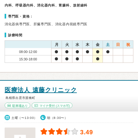
内科、呼吸器内科、消化器内科、胃腸科、放射線科
専門医・資格：
消化器病専門医、肝臓専門医、消化器内視鏡専門医
診療時間
月
火
水
木
金
土
日
祝
08:00-12:00
15:30-18:00
医療法人 遠藤クリニック
島根県出雲市渡橋町
駐車場あり
マイナ受付
(スマホ可)
土曜（〜13:00）
朝（8:30〜）
3.49