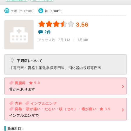
土曜（〜12:00）
朝（8:00〜）
3.56
2件
アクセス数 7月:
113
| 6月:
80
下痢症について
【専門医・資格】
消化器病専門医、消化器内視鏡専門医
胃腸科
5.0
昔からあります
内科
インフルエンザ
発熱・頭が痛い・だるい・咳（セキ）・喉が痛い
3.5
インフルエンザで
診療科目：