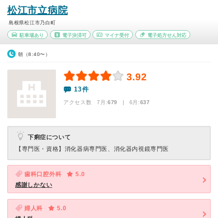
松江市立病院
島根県松江市乃白町
駐車場あり
電子決済可
マイナ受付
電子処方せん対応
朝（8:40〜）
3.92
13件
アクセス数 7月:
679
| 6月:
637
下痢症について
【専門医・資格】
消化器病専門医、消化器内視鏡専門医
歯科口腔外科
5.0
感謝しかない
婦人科
5.0