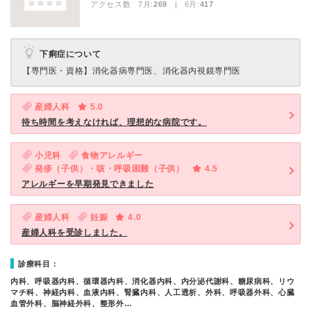
アクセス数 7月:
269
| 6月:
417
下痢症について
【専門医・資格】
消化器病専門医、消化器内視鏡専門医
産婦人科
5.0
待ち時間を考えなければ、理想的な病院です。
小児科
食物アレルギー
発疹（子供）・咳・呼吸困難（子供）
4.5
アレルギーを早期発見できました
産婦人科
妊娠
4.0
産婦人科を受診しました。
診療科目：
内科、呼吸器内科、循環器内科、消化器内科、内分泌代謝科、糖尿病科、リウ
マチ科、神経内科、血液内科、腎臓内科、人工透析、外科、呼吸器外科、心臓
血管外科、脳神経外科、整形外…