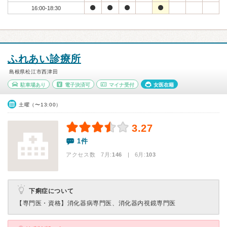
16:00-18:30
ふれあい診療所
島根県松江市西津田
駐車場あり
電子決済可
マイナ受付
女医在籍
土曜（〜13:00）
3.27
1件
アクセス数 7月:
146
| 6月:
103
下痢症について
【専門医・資格】
消化器病専門医、消化器内視鏡専門医