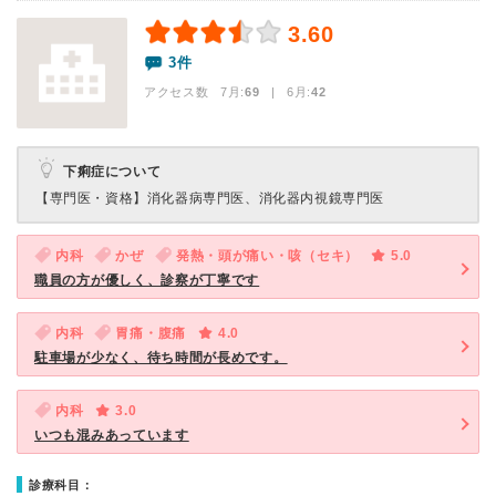
3.60
3件
アクセス数 7月:
69
| 6月:
42
下痢症について
【専門医・資格】
消化器病専門医、消化器内視鏡専門医
内科
かぜ
発熱・頭が痛い・咳（セキ）
5.0
職員の方が優しく、診察が丁寧です
内科
胃痛・腹痛
4.0
駐車場が少なく、待ち時間が長めです。
内科
3.0
いつも混みあっています
診療科目：