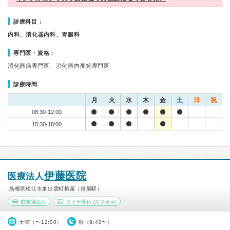
診療科目：
内科、消化器内科、胃腸科
専門医・資格：
消化器病専門医、消化器内視鏡専門医
診療時間
月
火
水
木
金
土
日
祝
08:30-12:00
15:30-18:00
伊藤医院
医療法人
島根県松江市東出雲町揖屋（揖屋駅）
駐車場あり
マイナ受付
(スマホ可)
土曜（〜12:00）
朝（8:40〜）