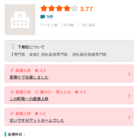
3.77
5件
アクセス数 7月:
245
| 6月:
213
下痢症について
【専門医・資格】
消化器病専門医、消化器内視鏡専門医
産婦人科
4.5
里帰りで出産しました
産婦人科
胸やけ・胃もたれ
4.5
この町唯一の産婦人科
産婦人科
4.0
古いですがアットホームでした
診療科目：