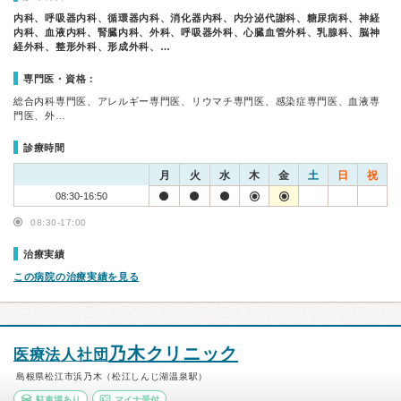
内科、呼吸器内科、循環器内科、消化器内科、内分泌代謝科、糖尿病科、神経
内科、血液内科、腎臓内科、外科、呼吸器外科、心臓血管外科、乳腺科、脳神
経外科、整形外科、形成外科、…
専門医・資格：
総合内科専門医、アレルギー専門医、リウマチ専門医、感染症専門医、血液専
門医、外…
診療時間
月
火
水
木
金
土
日
祝
08:30-16:50
08:30-17:00
治療実績
この病院の治療実績を見る
乃木クリニック
医療法人社団
島根県松江市浜乃木（松江しんじ湖温泉駅）
駐車場あり
マイナ受付