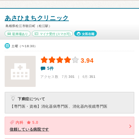
あさひまちクリニック
島根県松江市朝日町（松江駅）
駐車場あり
マイナ受付
(スマホ可)
女医在籍
土曜（〜18:30）
3.94
5件
アクセス数 7月:
301
| 6月:
351
下痢症について
【専門医・資格】
消化器病専門医、消化器内視鏡専門医
内科
5.0
信頼している病院です