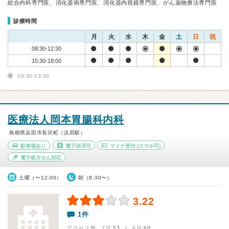
総合内科専門医、消化器病専門医、消化器内視鏡専門医、がん薬物療法専門医
診療時間
月
火
水
木
金
土
日
祝
08:30-12:30
15:30-18:00
08:30-13:00
医療法人岡本胃腸科内科
島根県浜田市長沢町（浜田駅）
駐車場あり
電子決済可
マイナ受付
(スマホ可)
電子処方せん対応
土曜（〜12:00）
朝（8:30〜）
3.22
1件
アクセス数 7月:
53
| 6月:
60