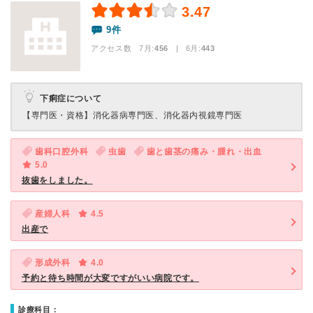
3.47
9件
アクセス数 7月:
456
| 6月:
443
下痢症について
【専門医・資格】
消化器病専門医、消化器内視鏡専門医
歯科口腔外科
虫歯
歯と歯茎の痛み・腫れ・出血
5.0
抜歯をしました。
産婦人科
4.5
出産で
形成外科
4.0
予約と待ち時間が大変ですがいい病院です。
診療科目：