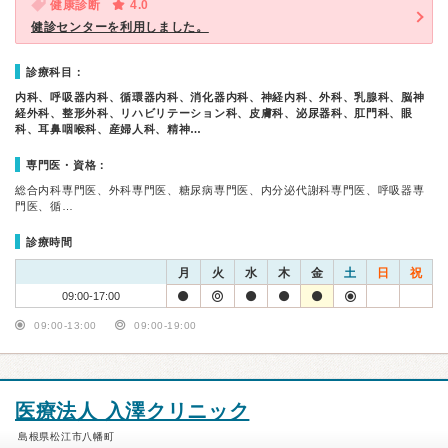
健康診断
4.0
健診センターを利用しました。
診療科目：
内科、呼吸器内科、循環器内科、消化器内科、神経内科、外科、乳腺科、脳神
経外科、整形外科、リハビリテーション科、皮膚科、泌尿器科、肛門科、眼
科、耳鼻咽喉科、産婦人科、精神…
専門医・資格：
総合内科専門医、外科専門医、糖尿病専門医、内分泌代謝科専門医、呼吸器専
門医、循…
診療時間
月
火
水
木
金
土
日
祝
09:00-17:00
09:00-13:00
09:00-19:00
医療法人 入澤クリニック
島根県松江市八幡町