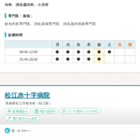
内科、消化器内科、小児科
専門医・資格：
総合内科専門医、消化器病専門医、消化器内視鏡専門医
診療時間
月
火
水
木
金
土
日
祝
08:40-12:00
16:40-18:00
松江赤十字病院
島根県松江市母衣町（松江駅）
駐車場あり
電子決済可
マイナ受付
(スマホ可)
電子処方せん対応
朝（8:30〜）