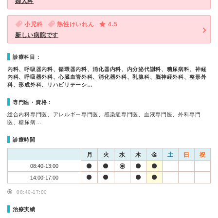
婦人科
小児科
熱性けいれん
4.5
新しい病院です
診療科目：
内科、呼吸器内科、循環器内科、消化器内科、内分泌代謝科、糖尿病科、神経
内科、呼吸器外科、心臓血管外科、消化器外科、乳腺科、脳神経外科、整形外
科、形成外科、リハビリテーシ…
専門医・資格：
総合内科専門医、アレルギー専門医、感染症専門医、血液専門医、外科専門
医、糖尿病…
診療時間
月
火
水
木
金
土
日
祝
08:40-13:00
14:00-17:00
08:40-17:00
治療実績