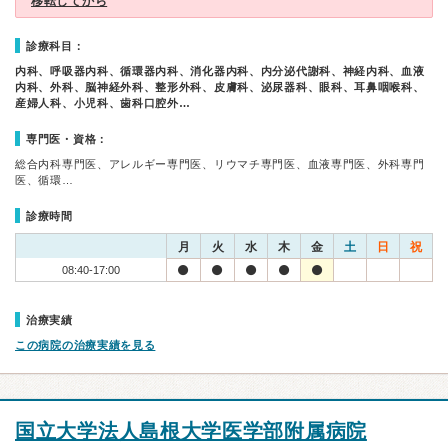
移転してから
診療科目：
内科、呼吸器内科、循環器内科、消化器内科、内分泌代謝科、神経内科、血液
内科、外科、脳神経外科、整形外科、皮膚科、泌尿器科、眼科、耳鼻咽喉科、
産婦人科、小児科、歯科口腔外…
専門医・資格：
総合内科専門医、アレルギー専門医、リウマチ専門医、血液専門医、外科専門
医、循環…
診療時間
月
火
水
木
金
土
日
祝
08:40-17:00
治療実績
この病院の治療実績を見る
国立大学法人島根大学医学部附属病院