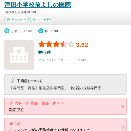
津田小学校前よしの医院
島根県松江市東津田町
駐車場あり
マイナ受付
土曜（〜12:00）
朝（8:30〜）
3.62
2件
アクセス数 7月:
85
| 6月:
42
下痢症について
【専門医・資格】
消化器病専門医、消化器内視鏡専門医
内科
胃痛・腹痛
4.5
親切です
4.0
インフルエンザの予防接種でお世話になりました。