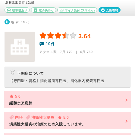
島根県出雲市塩冶町
駐車場あり
電子決済可
マイナ受付
(スマホ可)
女医在籍
朝（8:30〜）
3.64
10件
アクセス数 7月:
770
| 6月:
769
下痢症について
【専門医・資格】
消化器病専門医、消化器内視鏡専門医
5.0
緩和ケア病棟
内科
潰瘍性大腸炎
5.0
潰瘍性大腸炎の治療のため入院しています。