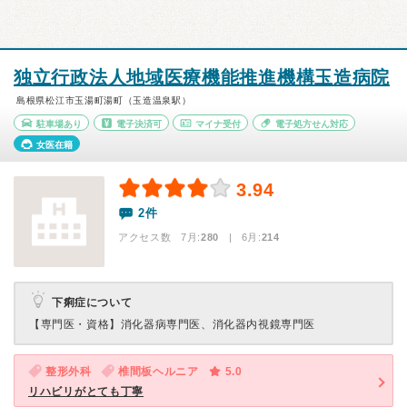
独立行政法人地域医療機能推進機構玉造病院
島根県松江市玉湯町湯町（玉造温泉駅）
駐車場あり
電子決済可
マイナ受付
電子処方せん対応
女医在籍
3.94
2件
アクセス数 7月:
280
| 6月:
214
下痢症について
【専門医・資格】
消化器病専門医、消化器内視鏡専門医
整形外科
椎間板ヘルニア
5.0
リハビリがとても丁寧