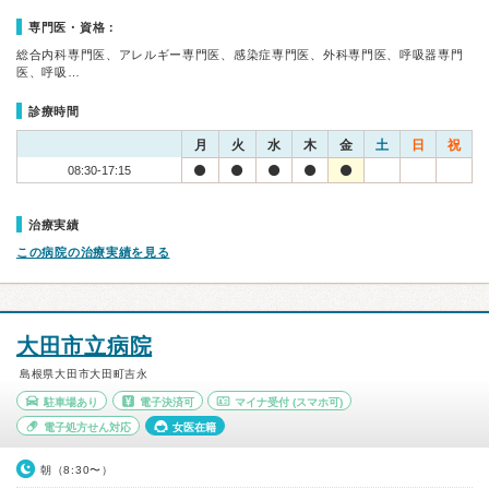
専門医・資格：
総合内科専門医、アレルギー専門医、感染症専門医、外科専門医、呼吸器専門
医、呼吸…
診療時間
月
火
水
木
金
土
日
祝
08:30-17:15
治療実績
この病院の治療実績を見る
大田市立病院
島根県大田市大田町吉永
駐車場あり
電子決済可
マイナ受付
(スマホ可)
電子処方せん対応
女医在籍
朝（8:30〜）