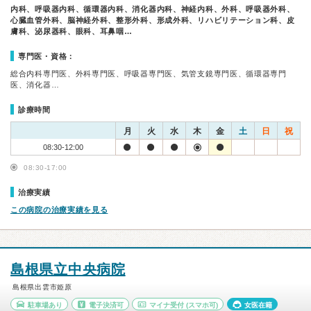
内科、呼吸器内科、循環器内科、消化器内科、神経内科、外科、呼吸器外科、
心臓血管外科、脳神経外科、整形外科、形成外科、リハビリテーション科、皮
膚科、泌尿器科、眼科、耳鼻咽…
専門医・資格：
総合内科専門医、外科専門医、呼吸器専門医、気管支鏡専門医、循環器専門
医、消化器…
診療時間
月
火
水
木
金
土
日
祝
08:30-12:00
08:30-17:00
治療実績
この病院の治療実績を見る
島根県立中央病院
島根県出雲市姫原
駐車場あり
電子決済可
マイナ受付
(スマホ可)
女医在籍