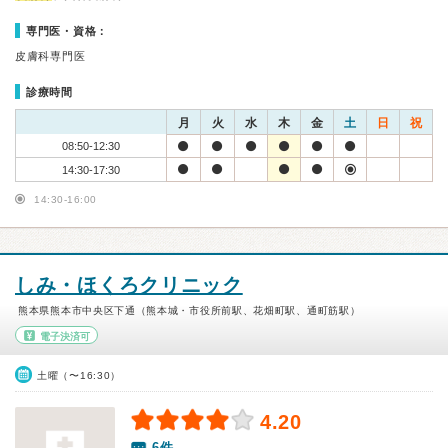
専門医・資格：
皮膚科専門医
診療時間
月
火
水
木
金
土
日
祝
08:50-12:30
14:30-17:30
14:30-16:00
しみ・ほくろクリニック
熊本県熊本市中央区下通（熊本城・市役所前駅、花畑町駅、通町筋駅）
電子決済可
土曜（〜16:30）
4.20
6件