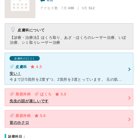
アクセス数 7月:
488
| 6月:
512
皮膚科について
【診療・治療法】
ほくろ取り、あざ・ほくろのレーザー治療、いぼ
治療、シミ取りレーザー治療
皮膚科の口コミ
皮膚科
4.5
安い！
今まで計5箇所を2度ずつ、2箇所を3度とっています。 元の肌が白いから再発しやすいようで、何度も再発していますが、2度目は1つ無料だったりと(今は1500円)アフターケアがしっかりしているので満足で
美容外科
ほくろ
5.0
先生の話が楽しいです
美容外科
5.0
首のホクロ
診療科目：