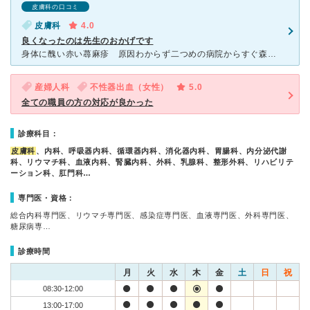
皮膚科の口コミ
皮膚科
4.0
良くなったのは先生のおかげです
身体に醜い赤い蕁麻疹 原因わからず二つめの病院からすぐ森都総合病院にいきなさいと言われ森都総合病院へ 整理券とって初診は3時間くらい待ちました 廊下にも患者さんたくさん やっと自分の番来たときは待ちく
産婦人科
不性器出血（女性）
5.0
全ての職員の方の対応が良かった
診療科目：
皮膚科
、内科、呼吸器内科、循環器内科、消化器内科、胃腸科、内分泌代謝
科、リウマチ科、血液内科、腎臓内科、外科、乳腺科、整形外科、リハビリテ
ーション科、肛門科…
専門医・資格：
総合内科専門医、リウマチ専門医、感染症専門医、血液専門医、外科専門医、
糖尿病専…
診療時間
月
火
水
木
金
土
日
祝
08:30-12:00
13:00-17:00