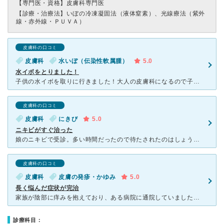
【専門医・資格】
皮膚科専門医
【診療・治療法】
いぼの冷凍凝固法（液体窒素）、光線療法（紫外
線・赤外線・ＰＵＶＡ）
皮膚科の口コミ
皮膚科
水いぼ（伝染性軟属腫）
5.0
水イボをとりました！
子供の水イボを取りに行きました！大人の皮膚科になるので子供のスペースはないですが、広めで待ちやすかったです！水イボを取るのはなかなか大変でしたがスピーディーにぽんぽん終わらせてくれました！子供は大泣き
皮膚科の口コミ
皮膚科
にきび
5.0
ニキビがすぐ治った
娘のニキビで受診。多い時間だったので待たされたのはしょうがないが、丁寧に診察してもらい、ディフェリンゲルと保湿剤を処方してもらう。ディフェリンゲルの副作用（開始当初はヒリヒリ感があるなど）使用方法を先
皮膚科の口コミ
皮膚科
皮膚の発疹・かゆみ
5.0
長く悩んだ症状が完治
家族が陰部に痒みを抱えており、ある病院に通院していましたが、なかなか治らずに辛い思いをしていました。 痒みが強く、掻くと血が出ていました。 痒がる姿を見ているだけでかわいそうでした。 ある病院の
診療科目：