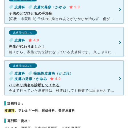
皮膚科
皮膚の発疹・かゆみ
5.0
子供のとびひと私の手湿疹
[症状・来院理由] 子供の虫刺されあとがなかなか治らず、傷がどんどんひろがってるため、あと私の手湿疹が悪化してるため行きました。 [医師の診断・治療法] 子供はとびひと診断、私は手湿疹が悪化した
皮膚科の口コミ
皮膚科
4.0
先生が代わりました！
前々から、家族でお世話になっている皮膚科です。 久しぶりに行きましたら、おじいちゃん先生(失礼！)から、(たぶん)息子さんに交代されていて、びっくりしました。前の先生同様、基本さっぱりとしていらっし
皮膚科の口コミ
皮膚科
接触性皮膚炎（かぶれ）
皮膚の発疹・かゆみ
4.0
ハッキリ病名も診断してくれる
今まで行っていた皮膚科は、検査はしても検査では出ませんでした。。。等、病名を聞いてもハッキリ言ってくださる先生ではなく、湿疹が出るたびに不安な気持ちになっていたので思い切って、くどう皮膚科に受診する事
診療科目：
皮膚科
、アレルギー科、形成外科、美容皮膚科
専門医・資格：