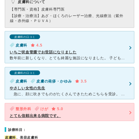
皮膚科について
【専門医・資格】
皮膚科専門医
【診療・治療法】
あざ・ほくろのレーザー治療、光線療法（紫外
線・赤外線・ＰＵＶＡ）
皮膚科の口コミ
皮膚科
4.5
いちご状血管腫でお世話になりました
数年前に新しくなり、とても綺麗な施設になりました。 子どもがいちご状血管腫があり、産まれた時からとても心配していました。 でも産婦人科からここを紹介されて、3ヶ月頃から通い出しました。 レーザー
皮膚科の口コミ
皮膚科
皮膚の発疹・かゆみ
3.5
やさしい女性の先生
急に、顔に吹きでものがたくさんできたためこちらを受診。 その日は大学病院の先生(女性の先生)が担当したくださったが、問診と触診の後で塗り薬を処方された。塗り薬を指示通り塗布したら、しばらくして発疹
整形外科
けが
5.0
とても信頼出来る病院です。
診療科目：
皮膚科
、美容皮膚科