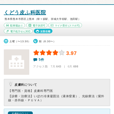
くどう皮ふ科医院
熊本県熊本市西区上熊本（韓々坂駅、崇城大学前駅、池田駅）
駐車場あり
電子決済可
マイナ受付
(スマホ可)
電子処方せん対応
女医在籍
土曜（〜13:30）
朝（8:30〜）
3.97
5件
アクセス数 7月:
643
| 6月:
698
皮膚科について
【専門医・資格】
皮膚科専門医
【診療・治療法】
いぼの冷凍凝固法（液体窒素）、光線療法（紫外
線・赤外線・ＰＵＶＡ）
皮膚科の口コミ