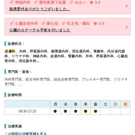
神経内科
慢性硬膜下血腫
めまい
5.0
急患受付ありがとうございました。
心臓血管外科
狭心症
吐き気・嘔吐
5.0
心臓のカテーテル手術を行いました
診療科目：
皮膚科
、内科、呼吸器内科、循環器内科、消化器内科、胃腸科、内分泌代謝
科、リウマチ科、神経内科、血液内科、腎臓内科、外科、呼吸器外科、心臓血
管外科、消化器外科…
専門医・資格：
内科専門医、総合内科専門医、総合診療専門医、アレルギー専門医、リウマチ
専門医、…
診療時間
月
火
水
木
金
土
日
祝
08:30-17:15
治療実績
この病院の治療実績を見る