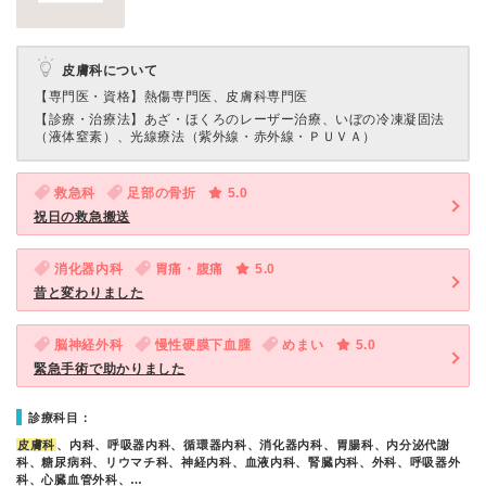
皮膚科について
【専門医・資格】
熱傷専門医、皮膚科専門医
【診療・治療法】
あざ・ほくろのレーザー治療、いぼの冷凍凝固法
（液体窒素）、光線療法（紫外線・赤外線・ＰＵＶＡ）
救急科
足部の骨折
5.0
祝日の救急搬送
消化器内科
胃痛・腹痛
5.0
昔と変わりました
脳神経外科
慢性硬膜下血腫
めまい
5.0
緊急手術で助かりました
診療科目：
皮膚科
、内科、呼吸器内科、循環器内科、消化器内科、胃腸科、内分泌代謝
科、糖尿病科、リウマチ科、神経内科、血液内科、腎臓内科、外科、呼吸器外
科、心臓血管外科、…