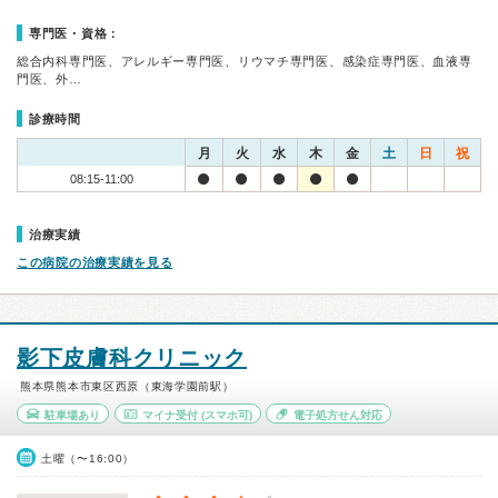
専門医・資格：
総合内科専門医、アレルギー専門医、リウマチ専門医、感染症専門医、血液専
門医、外…
診療時間
月
火
水
木
金
土
日
祝
08:15-11:00
治療実績
この病院の治療実績を見る
影下皮膚科クリニック
熊本県熊本市東区西原（東海学園前駅）
駐車場あり
マイナ受付
(スマホ可)
電子処方せん対応
土曜（〜16:00）