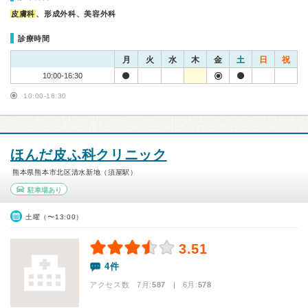
皮膚科
、形成外科、美容外科
診療時間
月
火
水
木
金
土
日
祝
10:00-16:30
10:00-18:30
ほんだ皮ふ科クリニック
熊本県熊本市北区清水新地（須屋駅）
駐車場あり
土曜（〜13:00）
3.51
4件
アクセス数 7月:
587
| 6月:
578