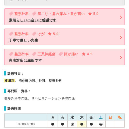
整形外科
肩こり・肩の痛み・首が痛い
5.0
素晴らしい出会いに感謝です
整形外科
けが
5.0
丁寧で優しい先生
整形外科
三叉神経痛
顔が痛い
4.5
患者対応は繊細です
診療科目：
皮膚科
、消化器内科、外科、整形外科
専門医・資格：
整形外科専門医、リハビリテーション科専門医
診療時間
月
火
水
木
金
土
日
祝
09:00-18:00