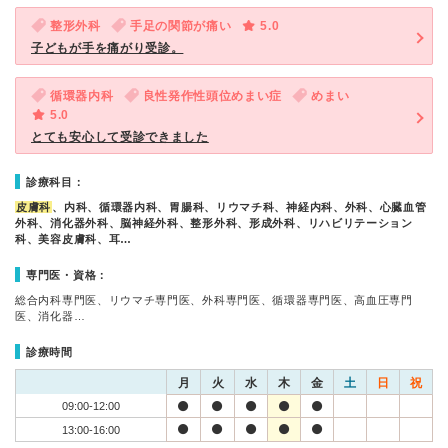
整形外科
手足の関節が痛い
5.0
子どもが手を痛がり受診。
循環器内科
良性発作性頭位めまい症
めまい
5.0
とても安心して受診できました
診療科目：
皮膚科
、内科、循環器内科、胃腸科、リウマチ科、神経内科、外科、心臓血管
外科、消化器外科、脳神経外科、整形外科、形成外科、リハビリテーション
科、美容皮膚科、耳…
専門医・資格：
総合内科専門医、リウマチ専門医、外科専門医、循環器専門医、高血圧専門
医、消化器…
診療時間
月
火
水
木
金
土
日
祝
09:00-12:00
13:00-16:00