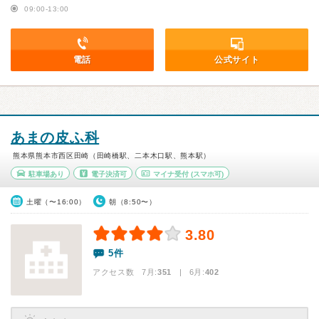
09:00-13:00
電話
公式サイト
あまの皮ふ科
熊本県熊本市西区田崎（田崎橋駅、二本木口駅、熊本駅）
駐車場あり
電子決済可
マイナ受付
(スマホ可)
土曜（〜16:00）
朝（8:50〜）
3.80
5件
アクセス数 7月:
351
| 6月:
402