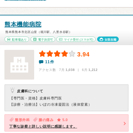
熊本機能病院
熊本県熊本市北区山室（堀川駅、八景水谷駅）
駐車場あり
電子決済可
マイナ受付
(スマホ可)
女医在籍
3.94
11件
アクセス数 7月:
1,038
| 6月:
1,212
皮膚科について
【専門医・資格】
皮膚科専門医
【診療・治療法】
いぼの冷凍凝固法（液体窒素）
整形外科
膝の痛み
5.0
丁寧な診察と詳しい説明に感謝します。