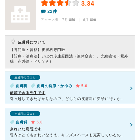
3.34
22件
アクセス数 7月:
856
| 6月:
800
皮膚科について
【専門医・資格】
皮膚科専門医
【診療・治療法】
いぼの冷凍凝固法（液体窒素）、光線療法（紫外
線・赤外線・ＰＵＶＡ）
皮膚科の口コミ
皮膚科
皮膚の発疹・かゆみ
5.0
信頼できる先生です
引っ越してきたばかりなので、どちらの皮膚科に受診に行くか不安でした。 こちらは、他の方の口コミ等を参考に伺いました。 おそらく曜日や時間帯にもよりますが・・正直、待ち時間が長かったです。
皮膚科の口コミ
皮膚科
5.0
きれいな病院です
院内はとてもきれいなうえ、キッズスペースも充実しているので子供も退屈しないで待つことができます。大人用の雑誌も充実しています。 子供のアトピーやうつるいぼができたときなどで通いました。 うつるいぼ