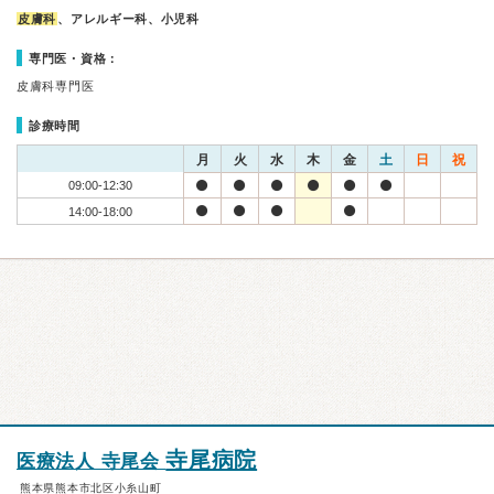
皮膚科
、アレルギー科、小児科
専門医・資格：
皮膚科専門医
診療時間
月
火
水
木
金
土
日
祝
09:00-12:30
14:00-18:00
寺尾病院
医療法人 寺尾会
熊本県熊本市北区小糸山町