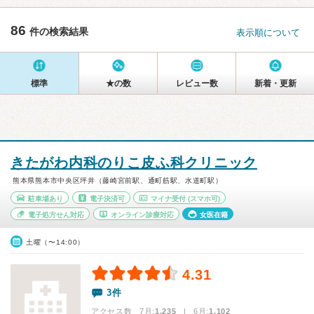
86
件の検索結果
表示順について
標準
★の数
レビュー数
新着・更新
きたがわ内科のりこ皮ふ科クリニック
熊本県熊本市中央区坪井（藤崎宮前駅、通町筋駅、水道町駅）
駐車場あり
電子決済可
マイナ受付
(スマホ可)
電子処方せん対応
オンライン診療対応
女医在籍
土曜（〜14:00）
4.31
3件
アクセス数 7月:
1,235
| 6月:
1,102