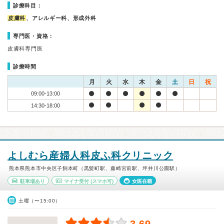
診療科目：
皮膚科
、アレルギー科、形成外科
専門医・資格：
皮膚科専門医
診療時間
月
火
水
木
金
土
日
祝
09:00-13:00
14:30-18:00
よしむら産婦人科皮ふ科クリニック
熊本県熊本市中央区子飼本町（黒髪町駅、藤崎宮前駅、坪井川公園駅）
駐車場あり
マイナ受付
(スマホ可)
女医在籍
土曜（〜15:00）