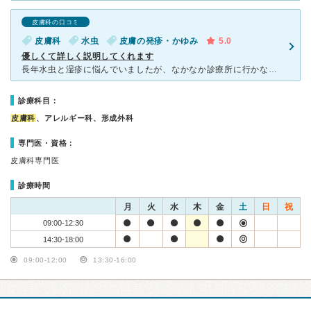
皮膚科の口コミ
皮膚科
水虫
皮膚の発疹・かゆみ
5.0
優しくて詳しく説明してくれます
長年水虫と湿疹に悩んでいましたが、なかなか診療所に行かないでいました。 足の親指も肥厚していたので、爪水虫とやらではないだろうかと思っていました。 しかし、爪水虫は飲み薬でないと治らないと思っ
診療科目：
皮膚科
、アレルギー科、形成外科
専門医・資格：
皮膚科専門医
診療時間
月
火
水
木
金
土
日
祝
09:00-12:30
14:30-18:00
09:00-12:00
13:30-16:00