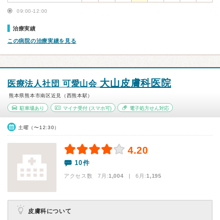
09:00-12:00
治療実績
この病院の治療実績を見る
大山皮膚科医院
医療法人社団 可愛山会
熊本県熊本市南区近見（西熊本駅）
駐車場あり
マイナ受付
(スマホ可)
電子処方せん対応
土曜（〜12:30）
4.20
10件
アクセス数 7月:
1,004
| 6月:
1,195
皮膚科について