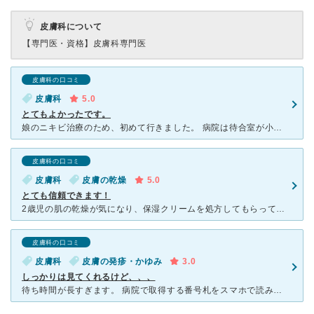
皮膚科について
【専門医・資格】
皮膚科専門医
皮膚科の口コミ
皮膚科
5.0
とてもよかったです。
娘のニキビ治療のため、初めて行きました。 病院は待合室が小さいため、そこは患者さんが密集していましたが、清潔感のある建物で、受付の方の感じもよくテキパキされていて、先生もきちんと話を聞いてくださ
皮膚科の口コミ
皮膚科
皮膚の乾燥
5.0
とても信頼できます！
2歳児の肌の乾燥が気になり、保湿クリームを処方してもらってます。先生がいつも「どのような症状が気になりますか？」と詳しく聞いてくれたうえで処方してくれるので、とても信頼できます。ネットでの予約ができな
皮膚科の口コミ
皮膚科
皮膚の発疹・かゆみ
3.0
しっかりは見てくれるけど、、、
待ち時間が長すぎます。 病院で取得する番号札をスマホで読み込むと 今の順番がわかるので外に出てもいいそうです。 ただ周辺に時間つぶせふようなお店はないかな。 先生はしっかり患部を見てくださ