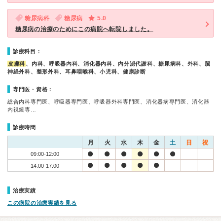
糖尿病科
糖尿病
5.0
糖尿病の治療のためにこの病院へ転院しました。
診療科目：
皮膚科
、内科、呼吸器内科、消化器内科、内分泌代謝科、糖尿病科、外科、脳
神経外科、整形外科、耳鼻咽喉科、小児科、健康診断
専門医・資格：
総合内科専門医、呼吸器専門医、呼吸器外科専門医、消化器病専門医、消化器
内視鏡専…
診療時間
月
火
水
木
金
土
日
祝
09:00-12:00
14:00-17:00
治療実績
この病院の治療実績を見る