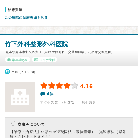
治療実績
この病院の治療実績を見る
竹下外科整形外科医院
熊本県熊本市中央区大江（味噌天神前駅、交通局前駅、九品寺交差点駅）
駐車場あり
マイナ受付
土曜（〜13:00）
4.16
4件
アクセス数 7月:
371
| 6月:
396
皮膚科について
【診療・治療法】
いぼの冷凍凝固法（液体窒素）、光線療法（紫外
線・赤外線・ＰＵＶＡ）