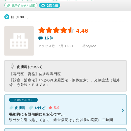
電子処方せん対応
女医在籍
朝（8:30〜）
4.46
16件
アクセス数 7月:
1,961
| 6月:
2,022
皮膚科について
【専門医・資格】
皮膚科専門医
【診療・治療法】
いぼの冷凍凝固法（液体窒素）、光線療法（紫外
線・赤外線・ＰＵＶＡ）
皮膚科の口コミ
皮膚科
やけど
5.0
機能的にも設備的にも安心です。
県外から引っ越してきて、総合病院はまだ以前の病院に二時間かけて、診察に通っています。 甲状腺癌の経過観察のため、新たな病院探しは大変です。 今回、手術後の知覚麻痺があるところが低温火傷になってしま