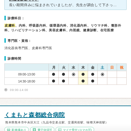
長い期間痒みに悩まされていましたが、先生が調合して下さった塗り薬で１夜にして痒みから解放されました。 痒みがある患部は、他人に言いづらい箇所でしたが初診時の問診で質問をされる看護師さんも、心遣いをし
診療科目：
皮膚科
、内科、呼吸器内科、循環器内科、消化器内科、リウマチ科、整形外
科、リハビリテーション科、美容皮膚科、内視鏡、健康診断、在宅医療
専門医・資格：
消化器病専門医、皮膚科専門医
診療時間
月
火
水
木
金
土
日
祝
09:00-13:00
14:30-18:00
09:00-14:00
くまもと森都総合病院
熊本県熊本市中央区大江（九品寺交差点駅、交通局前駅、味噌天神前駅）
駐車場あり
電子決済可
マイナ受付
(スマホ可)