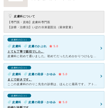
皮膚科について
【専門医・資格】
皮膚科専門医
【診療・治療法】
いぼの冷凍凝固法（液体窒素）
皮膚科の口コミ
皮膚科
皮膚のかぶれ
5.0
とても丁寧で親切でした。
皮膚科に初めて通いました。初めてだったためかかりつけもない為、かなり下調べをしていきました。皮膚科は当たり外れが大きいとも聞きますので…結果大正解でした。 女性の先生もよく話を聞いて下さいますし
皮膚科の口コミ
皮膚科
皮膚の発疹・かゆみ
5.0
まじで好きです。
ここの皮膚科ののりこ先生の診察は、ほんとに最高です。 アトピーやニキビなど皮膚が弱くいろんな皮膚科に通ってきましたが、のりこ先生ほどしっかり状況を見てくださる先生はいなかったです。 ここは予約
皮膚科の口コミ
皮膚科
皮膚の発疹・かゆみ
5.0
的確な診断です。