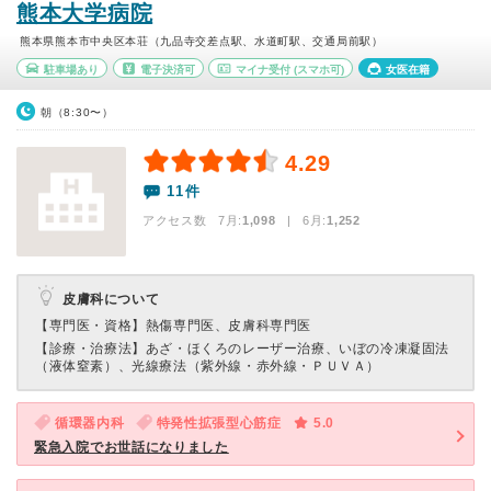
熊本大学病院
熊本県熊本市中央区本荘（九品寺交差点駅、水道町駅、交通局前駅）
駐車場あり
電子決済可
マイナ受付
(スマホ可)
女医在籍
朝（8:30〜）
4.29
11件
アクセス数 7月:
1,098
| 6月:
1,252
皮膚科について
【専門医・資格】
熱傷専門医、皮膚科専門医
【診療・治療法】
あざ・ほくろのレーザー治療、いぼの冷凍凝固法
（液体窒素）、光線療法（紫外線・赤外線・ＰＵＶＡ）
循環器内科
特発性拡張型心筋症
5.0
緊急入院でお世話になりました