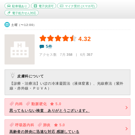
駐車場あり
電子決済可
マイナ受付
(スマホ可)
電子処方せん対応
土曜（〜12:00）
4.32
5件
アクセス数 7月:
358
| 6月:
357
皮膚科について
【診療・治療法】
いぼの冷凍凝固法（液体窒素）、光線療法（紫外
線・赤外線・ＰＵＶＡ）
内科
動脈硬化
5.0
思ってもいない検査 ありがとうございます。
呼吸器内科
肺炎
5.0
高齢者の肺炎に迅速な対応 感謝している