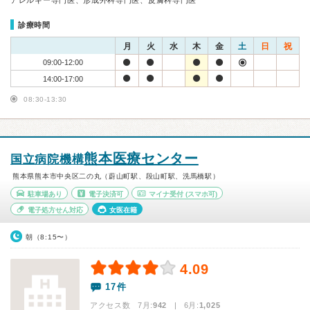
アレルギー専門医、形成外科専門医、皮膚科専門医
診療時間
月
火
水
木
金
土
日
祝
09:00-12:00
14:00-17:00
08:30-13:30
熊本医療センター
国立病院機構
熊本県熊本市中央区二の丸（蔚山町駅、段山町駅、洗馬橋駅）
駐車場あり
電子決済可
マイナ受付
(スマホ可)
電子処方せん対応
女医在籍
朝（8:15〜）
4.09
17件
アクセス数 7月:
942
| 6月:
1,025