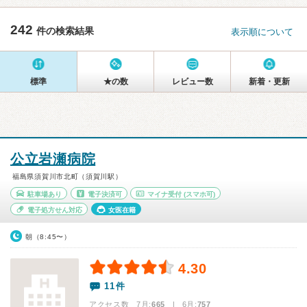
242
件の検索結果
表示順について
標準
★の数
レビュー数
新着・更新
公立岩瀬病院
福島県須賀川市北町（須賀川駅）
駐車場あり
電子決済可
マイナ受付
(スマホ可)
電子処方せん対応
女医在籍
朝（8:45〜）
4.30
11件
アクセス数 7月:
665
| 6月:
757