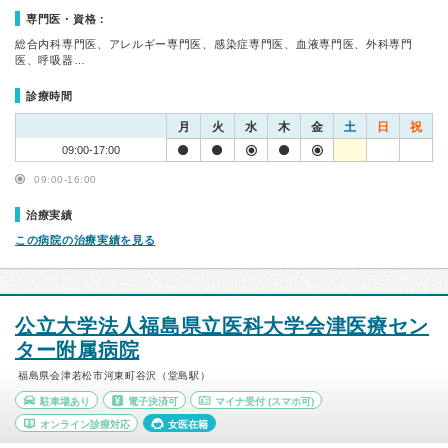
専門医・資格：
総合内科専門医、アレルギー専門医、感染症専門医、血液専門医、外科専門
医、呼吸器…
診療時間
月
火
水
木
金
土
日
祝
09:00-17:00
09:00-16:00
治療実績
この病院の治療実績を見る
公立大学法人福島県立医科大学会津医療セン
ター附属病院
福島県会津若松市河東町谷沢（堂島駅）
駐車場あり
電子決済可
マイナ受付
(スマホ可)
オンライン診療対応
女医在籍