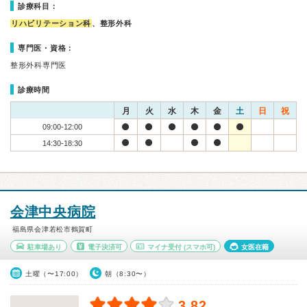
診療科目：
リハビリテーション科
、整形外科
専門医・資格：
整形外科専門医
診療時間
月
火
水
木
金
土
日
祝
09:00-12:00
14:30-18:30
会津中央病院
福島県会津若松市鶴賀町
駐車場あり
電子決済可
マイナ受付
(スマホ可)
女医在籍
土曜（〜17:00）
朝（8:30〜）
3.82