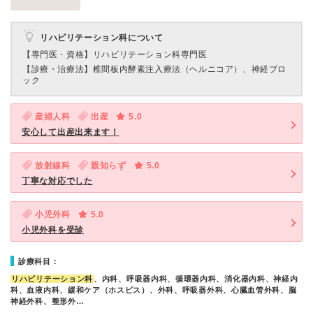
リハビリテーション科について
【専門医・資格】
リハビリテーション科専門医
【診療・治療法】
椎間板内酵素注入療法（ヘルニコア）、神経ブロ
ック
産婦人科
出産
5.0
安心して出産出来ます！
放射線科
親知らず
5.0
丁寧な対応でした
小児外科
5.0
小児外科を受診
診療科目：
リハビリテーション科
、内科、呼吸器内科、循環器内科、消化器内科、神経内
科、血液内科、緩和ケア（ホスピス）、外科、呼吸器外科、心臓血管外科、脳
神経外科、整形外…