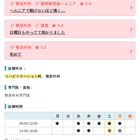
整形外科
腰椎椎間板ヘルニア
5.0
ヘルニアで動けないほど痛く…
整形外科
腰痛
4.0
日曜日もやってて助かりました
整形外科
3.5
初めて
診療科目：
リハビリテーション科
、整形外科
専門医・資格：
整形外科専門医
診療時間
月
火
水
木
金
土
日
祝
09:00-12:00
14:00-18:00