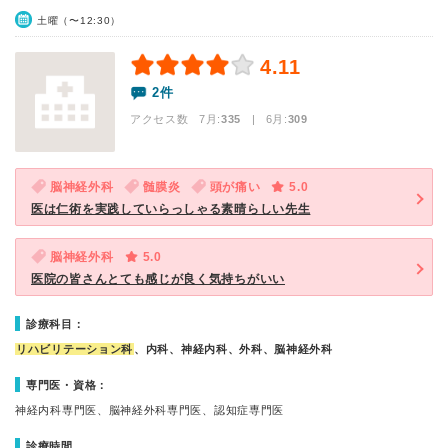
土曜（〜12:30）
4.11
2件
アクセス数 7月:
335
| 6月:
309
脳神経外科
髄膜炎
頭が痛い
5.0
医は仁術を実践していらっしゃる素晴らしい先生
脳神経外科
5.0
医院の皆さんとても感じが良く気持ちがいい
診療科目：
リハビリテーション科
、内科、神経内科、外科、脳神経外科
専門医・資格：
神経内科専門医、脳神経外科専門医、認知症専門医
診療時間