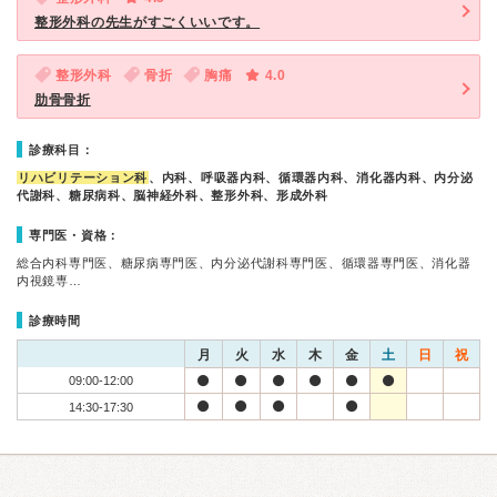
整形外科の先生がすごくいいです。
整形外科
骨折
胸痛
4.0
肋骨骨折
診療科目：
リハビリテーション科
、内科、呼吸器内科、循環器内科、消化器内科、内分泌
代謝科、糖尿病科、脳神経外科、整形外科、形成外科
専門医・資格：
総合内科専門医、糖尿病専門医、内分泌代謝科専門医、循環器専門医、消化器
内視鏡専…
診療時間
月
火
水
木
金
土
日
祝
09:00-12:00
14:30-17:30