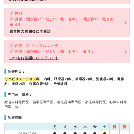
内科
発熱・頭が痛い・だるい・咳（セキ）・喉が痛い・吐き気・嘔吐・急性の下痢
4.5
感冒性の胃腸炎にて受診
内科
インフルエンザ
発熱・頭が痛い・だるい・咳（セキ）
4.0
いつもお世話になっています
診療科目：
リハビリテーション科
、内科、呼吸器内科、循環器内科、消化器内科、胃腸
科、神経内科、心臓血管外科、放射線科
専門医・資格：
総合内科専門医、循環器専門医、消化器病専門医、小児科専門医、心療内科専
門医、放…
診療時間
月
火
水
木
金
土
日
祝
09:00-12:00