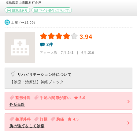
福島県郡山市田村町金屋
駐車場あり
マイナ受付
(スマホ可)
土曜（〜12:00）
3.94
2件
アクセス数 7月:
241
| 6月:
216
リハビリテーション科について
【診療・治療法】
神経ブロック
整形外科
手足の関節が痛い
5.0
外反母趾
整形外科
打撲
胸痛
4.5
胸の強打をして診察