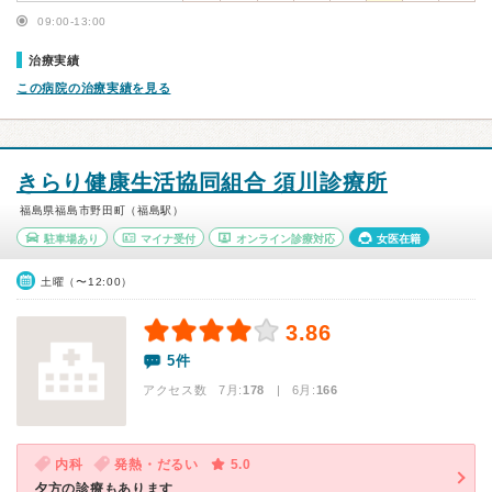
09:00-13:00
治療実績
この病院の治療実績を見る
きらり健康生活協同組合 須川診療所
福島県福島市野田町（福島駅）
駐車場あり
マイナ受付
オンライン診療対応
女医在籍
土曜（〜12:00）
3.86
5件
アクセス数 7月:
178
| 6月:
166
内科
発熱・だるい
5.0
夕方の診療もあります