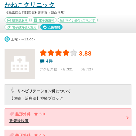
かねこクリニック
福島県西白河郡西郷村道南東（新白河駅）
駐車場あり
電子決済可
マイナ受付
(スマホ可)
電子処方せん対応
女医在籍
土曜（〜12:00）
3.88
4件
アクセス数 7月:
321
| 6月:
327
リハビリテーション科について
【診療・治療法】
神経ブロック
整形外科
5.0
改装後快適
整形外科
4.5