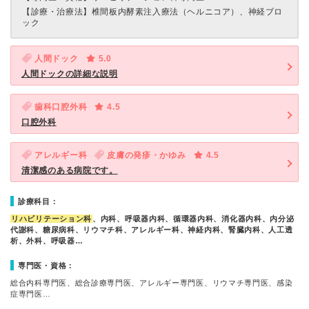
【診療・治療法】
椎間板内酵素注入療法（ヘルニコア）、神経ブロ
ック
人間ドック
5.0
人間ドックの詳細な説明
歯科口腔外科
4.5
口腔外科
アレルギー科
皮膚の発疹・かゆみ
4.5
清潔感のある病院です。
診療科目：
リハビリテーション科
、内科、呼吸器内科、循環器内科、消化器内科、内分泌
代謝科、糖尿病科、リウマチ科、アレルギー科、神経内科、腎臓内科、人工透
析、外科、呼吸器…
専門医・資格：
総合内科専門医、総合診療専門医、アレルギー専門医、リウマチ専門医、感染
症専門医…