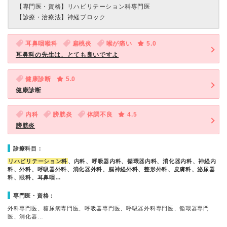
【専門医・資格】
リハビリテーション科専門医
【診療・治療法】
神経ブロック
耳鼻咽喉科
扁桃炎
喉が痛い
5.0
耳鼻科の先生は、とても良いですよ
健康診断
5.0
健康診断
内科
膀胱炎
体調不良
4.5
膀胱炎
診療科目：
リハビリテーション科
、内科、呼吸器内科、循環器内科、消化器内科、神経内
科、外科、呼吸器外科、消化器外科、脳神経外科、整形外科、皮膚科、泌尿器
科、眼科、耳鼻咽…
専門医・資格：
外科専門医、糖尿病専門医、呼吸器専門医、呼吸器外科専門医、循環器専門
医、消化器…