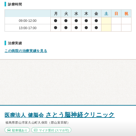
診療時間
月
火
水
木
金
土
日
祝
09:00-12:00
13:00-17:00
治療実績
この病院の治療実績を見る
さとう脳神経クリニック
医療法人 健脳会
福島県郡山市富久山町久保田（郡山富田駅）
駐車場あり
マイナ受付
(スマホ可)