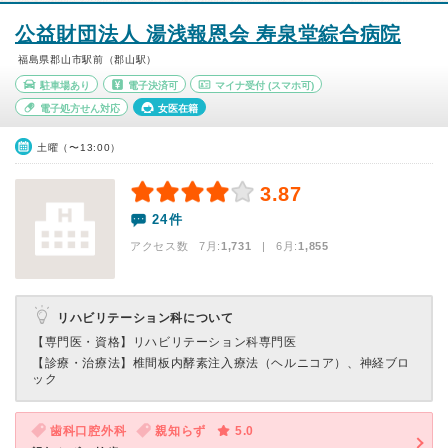
公益財団法人 湯浅報恩会 寿泉堂綜合病院
福島県郡山市駅前（郡山駅）
駐車場あり
電子決済可
マイナ受付
(スマホ可)
電子処方せん対応
女医在籍
土曜（〜13:00）
3.87
24件
アクセス数 7月:
1,731
| 6月:
1,855
リハビリテーション科について
【専門医・資格】
リハビリテーション科専門医
【診療・治療法】
椎間板内酵素注入療法（ヘルニコア）、神経ブロ
ック
歯科口腔外科
親知らず
5.0