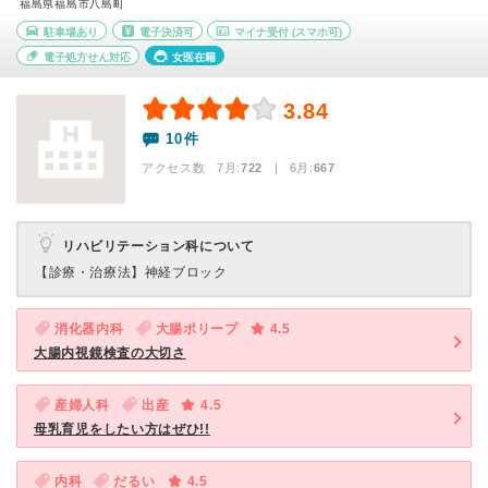
福島県福島市八島町
駐車場あり
電子決済可
マイナ受付
(スマホ可)
電子処方せん対応
女医在籍
3.84
10件
アクセス数 7月:
722
| 6月:
667
リハビリテーション科について
【診療・治療法】
神経ブロック
消化器内科
大腸ポリープ
4.5
大腸内視鏡検査の大切さ
産婦人科
出産
4.5
母乳育児をしたい方はぜひ!!
内科
だるい
4.5