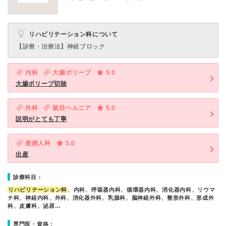
リハビリテーション科について
【診療・治療法】
神経ブロック
内科
大腸ポリープ
5.0
大腸ポリープ切除
外科
鼠径ヘルニア
5.0
説明がとても丁寧
産婦人科
5.0
出産
診療科目：
リハビリテーション科
、内科、呼吸器内科、循環器内科、消化器内科、リウマ
チ科、神経内科、外科、消化器外科、乳腺科、脳神経外科、整形外科、形成外
科、皮膚科、泌尿…
専門医・資格：