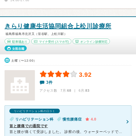
14:00-17:00
きらり健康生活協同組合上松川診療所
福島県福島市北沢又（笹谷駅、上松川駅）
駐車場あり
マイナ受付
(スマホ可)
オンライン診療対応
女医在籍
土曜（〜12:00）
3.92
3件
アクセス数 7月:
68
| 6月:
83
リハビリテーション科の口コミ
リハビリテーション科
慢性腰痛症
4.0
首と腰痛での通院です
首と腰が痛くて受診しました。 診察の後、ウォーターベッドでのマッサージ、あとは電気をかけました。 痛みは少し軽減されたようで、何回か通ってくださいと言われました。 待ち時間がほとんどなか