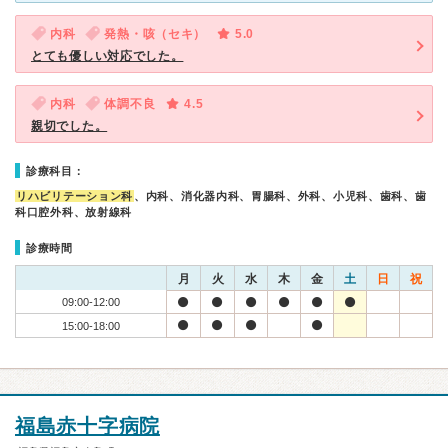
内科
発熱・咳（セキ）
5.0
とても優しい対応でした。
内科
体調不良
4.5
親切でした。
診療科目：
リハビリテーション科
、内科、消化器内科、胃腸科、外科、小児科、歯科、歯
科口腔外科、放射線科
診療時間
月
火
水
木
金
土
日
祝
09:00-12:00
15:00-18:00
福島赤十字病院