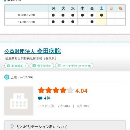
月
火
水
木
金
土
日
祝
09:00-12:30
14:30-18:30
会田病院
公益財団法人
福島県西白河郡矢吹町本町（矢吹駅）
駐車場あり
電子決済可
マイナ受付
(スマホ可)
土曜（〜12:30）
4.04
4件
アクセス数 7月:
383
| 6月:
406
リハビリテーション科について