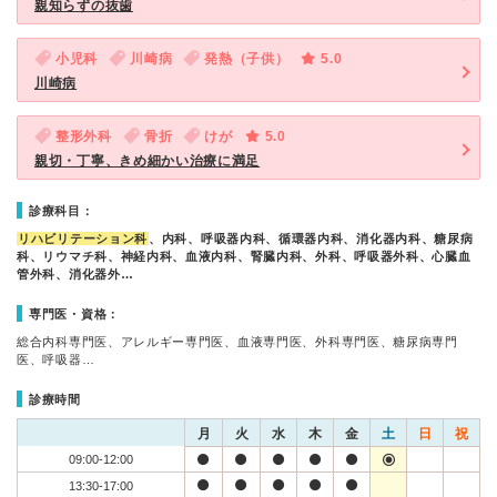
親知らずの抜歯
小児科
川崎病
発熱（子供）
5.0
川崎病
整形外科
骨折
けが
5.0
親切・丁寧、きめ細かい治療に満足
診療科目：
リハビリテーション科
、内科、呼吸器内科、循環器内科、消化器内科、糖尿病
科、リウマチ科、神経内科、血液内科、腎臓内科、外科、呼吸器外科、心臓血
管外科、消化器外…
専門医・資格：
総合内科専門医、アレルギー専門医、血液専門医、外科専門医、糖尿病専門
医、呼吸器…
診療時間
月
火
水
木
金
土
日
祝
09:00-12:00
13:30-17:00