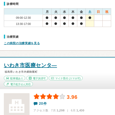
診療時間
月
火
水
木
金
土
日
祝
09:00-12:30
13:30-17:00
治療実績
この病院の治療実績を見る
いわき市医療センタ―
福島県いわき市内郷御厩町
駐車場あり
電子決済可
マイナ受付
(スマホ可)
電子処方せん対応
3.96
20件
アクセス数 7月:
1,298
| 6月:
1,430