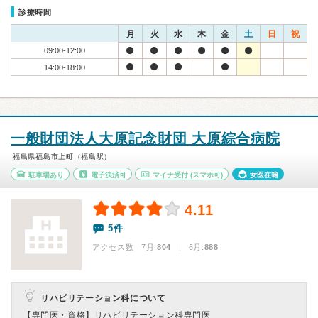
診療時間
月
火
水
木
金
土
日
祝
09:00-12:00
14:00-18:00
一般財団法人大原記念財団 大原綜合病院
福島県福島市上町（福島駅）
駐車場あり
電子決済可
マイナ受付
(スマホ可)
女医在籍
4.11
5件
アクセス数 7月:
804
| 6月:
888
リハビリテーション科について
【専門医・資格】
リハビリテーション科専門医