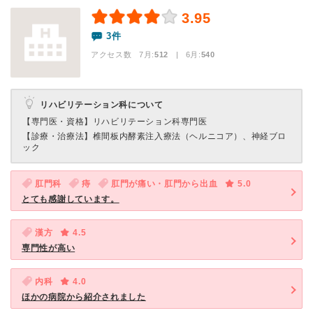
3.95
3件
アクセス数 7月:
512
| 6月:
540
リハビリテーション科について
【専門医・資格】
リハビリテーション科専門医
【診療・治療法】
椎間板内酵素注入療法（ヘルニコア）、神経ブロ
ック
肛門科
痔
肛門が痛い・肛門から出血
5.0
とても感謝しています。
漢方
4.5
専門性が高い
内科
4.0
ほかの病院から紹介されました