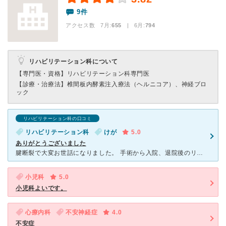
9件
アクセス数 7月:
655
| 6月:
794
リハビリテーション科について
【専門医・資格】
リハビリテーション科専門医
【診療・治療法】
椎間板内酵素注入療法（ヘルニコア）、神経ブロ
ック
リハビリテーション科の口コミ
リハビリテーション科
けが
5.0
ありがとうございました
腱断裂で大変お世話になりました。 手術から入院、退院後のリハビリまでどうなることやら不安だらけでしたが 担当の医師、看護師さんお世話になりました。 そして何よりOTの先生がとにかく明るくてリハビ
小児科
5.0
小児科よいです。
心療内科
不安神経症
4.0
不安症