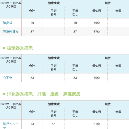
DPCコードに基
治療実績
順位
づく病名
合計
手術
手術
愛知県
全国
あり
なし
肺炎等
49
-
49
79位
誤嚥性肺炎
37
-
37
67位
循環器系疾患
DPCコードに基
治療実績
順位
づく病名
合計
手術
手術
愛知県
全国
あり
なし
心不全
33
-
33
70位
消化器系疾患、肝臓・胆道・膵臓疾患
DPCコードに基
治療実績
順位
づく病名
合計
手術
手術
愛知県
全国
あり
なし
鼠径ヘルニ
43
43
-
61位
ア