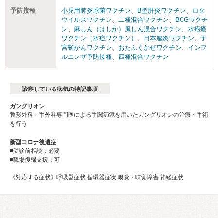
予防接種
小児用肺炎球菌ワクチン
、
B型肝炎ワクチン
、
ロタ
ウイルスワクチン
、
二種混合ワクチン
、
BCGワクチ
ン
、
麻しん（はしか）風しん混合ワクチン
、
水疱瘡
ワクチン（水痘ワクチン）
、
日本脳炎ワクチン
、
子
宮頸がんワクチン
、
おたふくかぜワクチン
、
インフ
ルエンザ予防接種
、
四種混合ワクチン
診察している病気の特記事項
ガングリオン
整形外科・手外科専門医による手関節鏡を用いたガングリオンの治療・手術
を行う
新型コロナ後遺症
■受診前相談：必要
■職場復帰支援：可
《対応する症状》呼吸器症状 循環器症状 嗅覚・味覚障害 神経症状