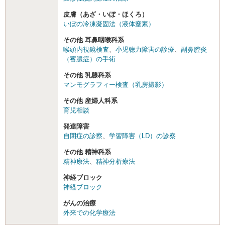
皮膚（あざ・いぼ・ほくろ）
いぼの冷凍凝固法（液体窒素）
その他 耳鼻咽喉科系
喉頭内視鏡検査
、
小児聴力障害の診療
、
副鼻腔炎
（蓄膿症）の手術
その他 乳腺科系
マンモグラフィー検査（乳房撮影）
その他 産婦人科系
育児相談
発達障害
自閉症の診察
、
学習障害（LD）の診察
その他 精神科系
精神療法
、
精神分析療法
神経ブロック
神経ブロック
がんの治療
外来での化学療法