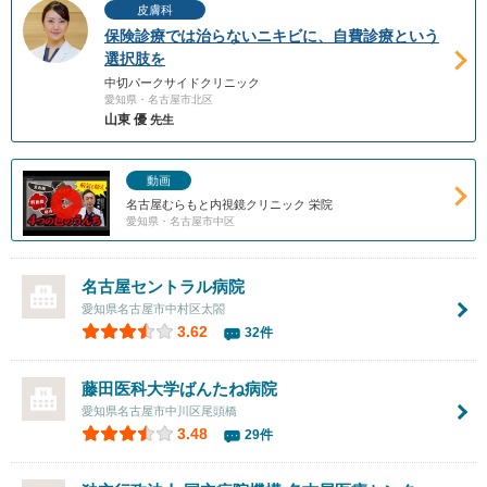
皮膚科
保険診療では治らないニキビに、自費診療という
選択肢を
中切パークサイドクリニック
愛知県・名古屋市北区
山東 優
先生
動画
名古屋むらもと内視鏡クリニック 栄院
愛知県・名古屋市中区
名古屋セントラル病院
愛知県名古屋市中村区太閤
3.62
32件
藤田医科大学ばんたね病院
愛知県名古屋市中川区尾頭橋
3.48
29件