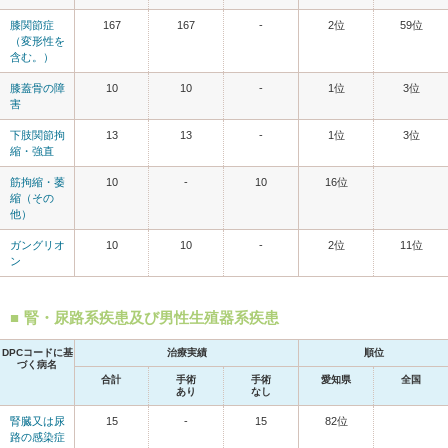
膝関節症
167
167
-
2位
59位
（変形性を
含む。）
膝蓋骨の障
10
10
-
1位
3位
害
下肢関節拘
13
13
-
1位
3位
縮・強直
筋拘縮・萎
10
-
10
16位
縮（その
他）
ガングリオ
10
10
-
2位
11位
ン
腎・尿路系疾患及び男性生殖器系疾患
DPCコードに基
治療実績
順位
づく病名
合計
手術
手術
愛知県
全国
あり
なし
腎臓又は尿
15
-
15
82位
路の感染症