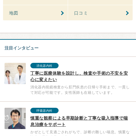
地図
口コミ
注目インタビュー
消化器内科
丁寧に医療体験を設計し、検査や手術の不安を安
心に変えたい
消化器内視鏡検査から肛門疾患の日帰り手術まで、一貫し
て対応が可能です。女性医師も在籍しています。
呼吸器内科
慎重な観察による早期診断と丁寧な吸入指導で喘
息治療をサポート
かぜとして見過ごされがちで、診断の難しい喘息。慎重な