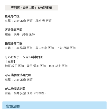
専門医・資格に関する特記事項
血液専門医
在籍：大岩 加奈 医師、塚﨑 光 医師
呼吸器専門医
在籍：浅井 純香 医師
循環器専門医
在籍：山本 浩司 医師、谷口彰彦 医師、下方 茂毅 医師
リハビリテーション科専門医
【在籍】
榊原 聡子 医師、菱田 愛加 医師、髙橋 成夫 医師
がん薬物療法専門医
在籍：大岩 加奈 医師
がん治療認定医
在籍：福井 拓治 医師（指導医）
実施治療