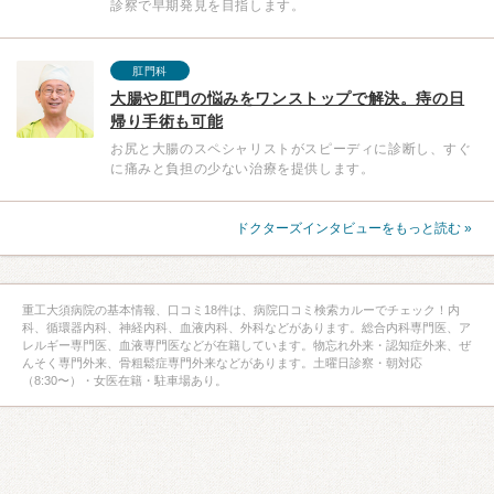
診察で早期発見を目指します。
肛門科
大腸や肛門の悩みをワンストップで解決。痔の日
帰り手術も可能
お尻と大腸のスペシャリストがスピーディに診断し、すぐ
に痛みと負担の少ない治療を提供します。
ドクターズインタビューをもっと読む »
重工大須病院の基本情報、口コミ18件は、病院口コミ検索カルーでチェック！内
科、循環器内科、神経内科、血液内科、外科などがあります。総合内科専門医、ア
レルギー専門医、血液専門医などが在籍しています。物忘れ外来・認知症外来、ぜ
んそく専門外来、骨粗鬆症専門外来などがあります。土曜日診察・朝対応
（8:30〜）・女医在籍・駐車場あり。