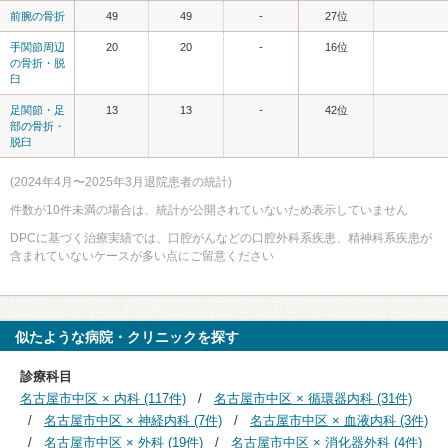
前腕の骨折
49
49
-
27位
手関節周辺
20
20
-
16位
の骨折・脱
臼
足関節・足
13
13
-
42位
部の骨折・
脱臼
(2024年4月〜2025年3月退院患者の統計)
件数が10件未満の場合は、統計が公開されていないため表示していません
DPCに基づく治療実績では、口腔がんなどの口腔外科系疾患、精神科系疾患が
含まれていないケースが多い点にご留意ください
似たような病院・クリニックを探す
診療科目
名古屋市中区 × 内科 (117件)
名古屋市中区 × 循環器内科 (31件)
名古屋市中区 × 神経内科 (7件)
名古屋市中区 × 血液内科 (3件)
名古屋市中区 × 外科 (19件)
名古屋市中区 × 消化器外科 (4件)