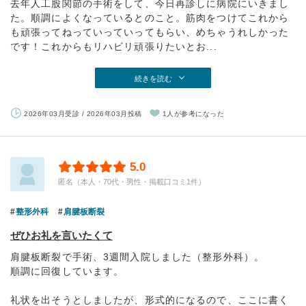
去年人工股関節の手術をして、今日再診しに病院にいきまし
た。順調によくなっているとのこと。筋肉をつけてこれから
も頑張ってねっていっていってもらい、めちゃうれしかった
です！これからもリハビリ頑張りたいとお...
続きを読む
2026年03月受診 / 2026年03月投稿
1人が参考になった
5.0
匿名（本人・70代・男性・掲載口コミ1件）
整形外科
肩腱板断裂
ぜひお礼を言いたくて
肩腱板断裂で手術、3週間入院しました（整形外科）。
順調に回復しています。
礼状を出そうとしましたが、形式的になるので、ここに書く