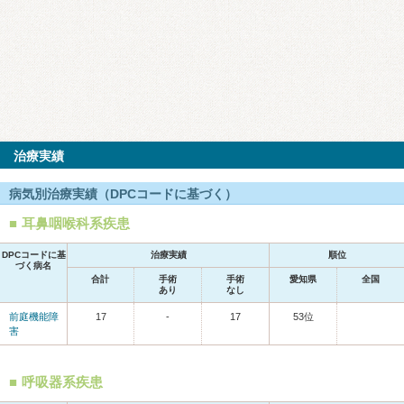
治療実績
病気別治療実績（DPCコードに基づく）
耳鼻咽喉科系疾患
DPCコードに基
治療実績
順位
づく病名
合計
手術
手術
愛知県
全国
あり
なし
前庭機能障
17
-
17
53位
害
呼吸器系疾患