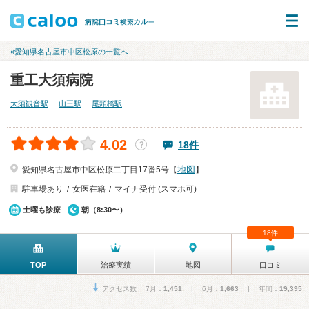
«愛知県名古屋市中区松原の一覧へ
重工大須病院
大須観音駅
山王駅
尾頭橋駅
4.02
18件
？
地図
愛知県名古屋市中区松原二丁目17番5号【
】
駐車場あり
女医在籍
マイナ受付 (スマホ可)
土曜も診療
朝（8:30〜）
18件
TOP
治療実績
地図
口コミ
アクセス数 7月：
1,451
| 6月：
1,663
| 年間：
19,395