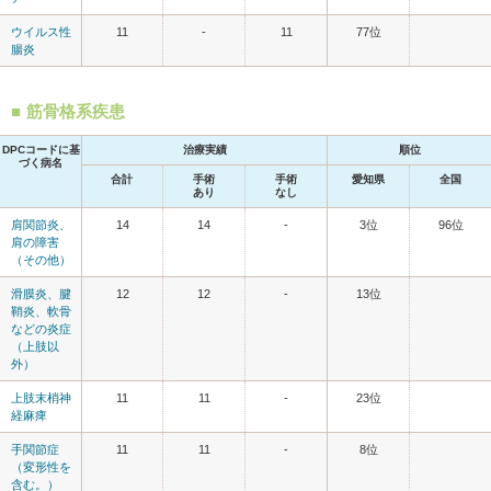
ウイルス性
11
-
11
77位
腸炎
筋骨格系疾患
DPCコードに基
治療実績
順位
づく病名
合計
手術
手術
愛知県
全国
あり
なし
肩関節炎、
14
14
-
3位
96位
肩の障害
（その他）
滑膜炎、腱
12
12
-
13位
鞘炎、軟骨
などの炎症
（上肢以
外）
上肢末梢神
11
11
-
23位
経麻痺
手関節症
11
11
-
8位
（変形性を
含む。）