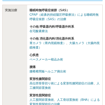
実施治療
睡眠時無呼吸症候群（SAS）
CPAP（経鼻的持続陽圧呼吸療法）による睡眠時無
呼吸症候群（SAS）の治療
その他 呼吸器内科/呼吸器外科系
在宅酸素療法
その他 消化器内科/消化器外科系
胃カメラ（胃内視鏡検査）
、
大腸カメラ（大腸内視
鏡検査）
心疾患
ペースメーカー植込み術
腰痛
腰椎椎間板ヘルニア摘出術
変形性膝関節症
高位脛骨骨切り術による変形性膝関節症の治療
、
人
工膝関節置換術
変形性股関節症
人工股関節置換術
、
人工骨頭置換術（BHA）による
変形性股関節症の治療