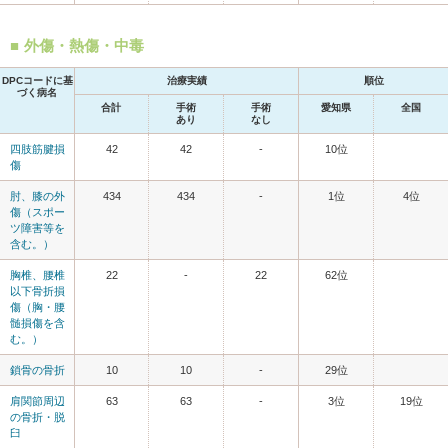
外傷・熱傷・中毒
DPCコードに基
治療実績
順位
づく病名
合計
手術
手術
愛知県
全国
あり
なし
四肢筋腱損
42
42
-
10位
傷
肘、膝の外
434
434
-
1位
4位
傷（スポー
ツ障害等を
含む。）
胸椎、腰椎
22
-
22
62位
以下骨折損
傷（胸・腰
髄損傷を含
む。）
鎖骨の骨折
10
10
-
29位
肩関節周辺
63
63
-
3位
19位
の骨折・脱
臼