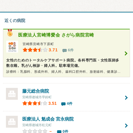
近くの病院
医療法人宮崎博愛会
さがら病院宮崎
宮崎県宮崎市下原町
3.71
6件
女性のためのトータルケアサポート病院。各科専門医・女性医師多
数在籍。乳がん検診・婦人科。駐車場完備。
診療科：乳腺科、形成外科、婦人科、歯科口腔外科、放射線科、健康診断、人間ドック
藤元総合病院
宮崎県都城市早鈴町
3.51
4件
医療法人 魁成会
宮永病院
宮崎県都城市松元町
－
0件