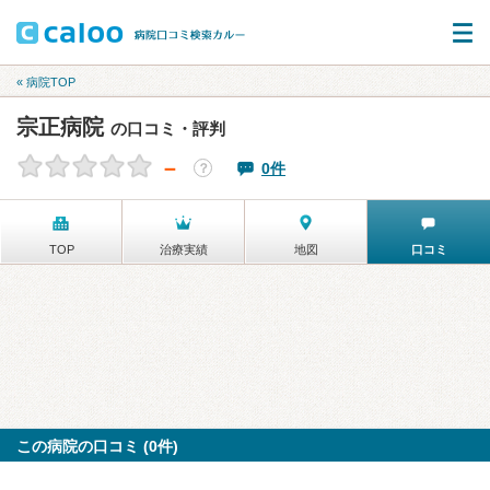
« 病院TOP
宗正病院
の口コミ・評判
－
0件
？
TOP
治療実績
地図
口コミ
この病院の口コミ (0件)