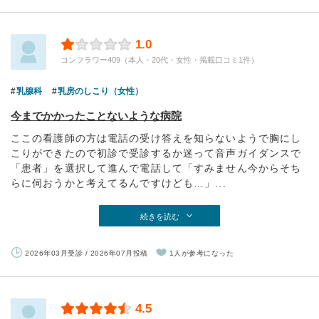
1.0
コンフラワー409（本人・20代・女性・掲載口コミ1件）
乳腺科
乳房のしこり（女性）
今までかかったことないような病院
ここの看護師の方は電話の受け答えを知らないようで胸にし
こりができたので初診で受診するか迷って音声ガイダンスで
「患者」を選択して進んで電話して「すみません今からそち
らに伺おうかと考えてるんですけども…」...
続きを読む
2026年03月受診 / 2026年07月投稿
1人が参考になった
4.5