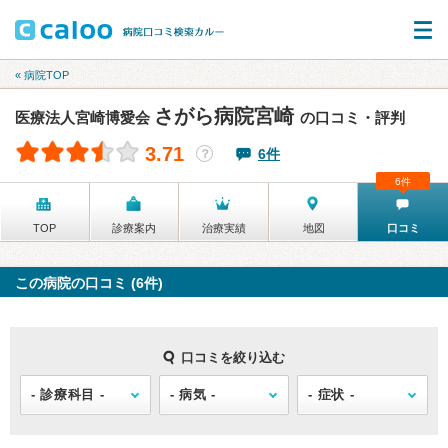
« 病院TOP
さがら病院宮崎
医療法人宮崎博愛会
の口コミ・評判
3.71
6件
？
6件
TOP
診療案内
治療実績
地図
口コミ
この病院の口コミ (6件)
口コミを絞り込む