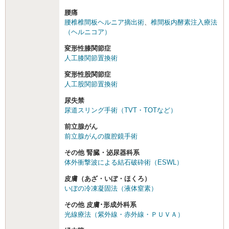
腰痛
腰椎椎間板ヘルニア摘出術
、
椎間板内酵素注入療法
（ヘルニコア）
変形性膝関節症
人工膝関節置換術
変形性股関節症
人工股関節置換術
尿失禁
尿道スリング手術（TVT・TOTなど）
前立腺がん
前立腺がんの腹腔鏡手術
その他 腎臓・泌尿器科系
体外衝撃波による結石破砕術（ESWL）
皮膚（あざ・いぼ・ほくろ）
いぼの冷凍凝固法（液体窒素）
その他 皮膚･形成外科系
光線療法（紫外線・赤外線・ＰＵＶＡ）