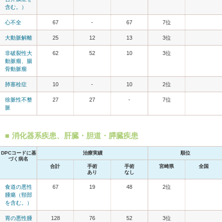
含む。）
心不全
67
-
67
7位
大動脈解離
25
12
13
3位
非破裂性大
62
52
10
3位
動脈瘤、腸
骨動脈瘤
肺塞栓症
10
-
10
2位
徐脈性不整
27
27
-
7位
脈
消化器系疾患、肝臓・胆道・膵臓疾患
DPCコードに基
治療実績
順位
づく病名
合計
手術
手術
宮崎県
全国
あり
なし
食道の悪性
67
19
48
2位
腫瘍（頸部
を含む。）
胃の悪性腫
128
76
52
3位