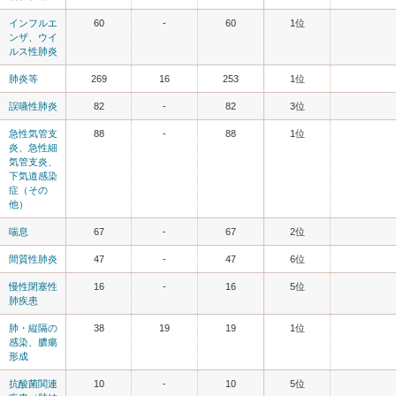
インフルエ
60
-
60
1位
ンザ、ウイ
ルス性肺炎
肺炎等
269
16
253
1位
誤嚥性肺炎
82
-
82
3位
急性気管支
88
-
88
1位
炎、急性細
気管支炎、
下気道感染
症（その
他）
喘息
67
-
67
2位
間質性肺炎
47
-
47
6位
慢性閉塞性
16
-
16
5位
肺疾患
肺・縦隔の
38
19
19
1位
感染、膿瘍
形成
抗酸菌関連
10
-
10
5位