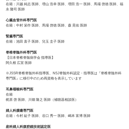
在籍：川越 純志 医師、増山 浩幸 医師、増田 浩一 医師、馬場 啓徳 医師、福
永 隆司 医師
心臓血管外科専門医
在籍：中村 栄作 医師、馬場 啓徳 医師、森 晃佑 医師
腎臓専門医
在籍：池田 直子 医師、兒玉 圭子 医師
脊椎脊髄外科専門医
【日本脊椎脊髄病学会 指導医】
阿久根 広宣 医師
※JSSR脊椎脊髄外科指導医、NSJ脊髄外科認定・指導医は『脊椎脊髄外科
専門医』に移行中のため両資格を表示しています
耳鼻咽喉科専門医
在籍
梶原 啓 医師、川畑 隆之 医師（補聴器相談医）
婦人科腫瘍専門医
在籍：今村 紘子 医師、谷口 秀一 医師、嶋本 富博 医師
産科婦人科腹腔鏡技術認定医