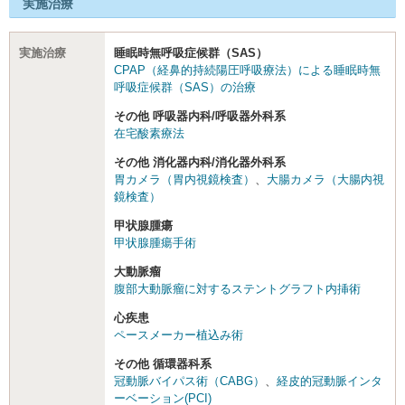
実施治療
実施治療
睡眠時無呼吸症候群（SAS）
CPAP（経鼻的持続陽圧呼吸療法）による睡眠時無
呼吸症候群（SAS）の治療
その他 呼吸器内科/呼吸器外科系
在宅酸素療法
その他 消化器内科/消化器外科系
胃カメラ（胃内視鏡検査）
、
大腸カメラ（大腸内視
鏡検査）
甲状腺腫瘍
甲状腺腫瘍手術
大動脈瘤
腹部大動脈瘤に対するステントグラフト内挿術
心疾患
ペースメーカー植込み術
その他 循環器科系
冠動脈バイパス術（CABG）
、
経皮的冠動脈インタ
ーベーション(PCI)