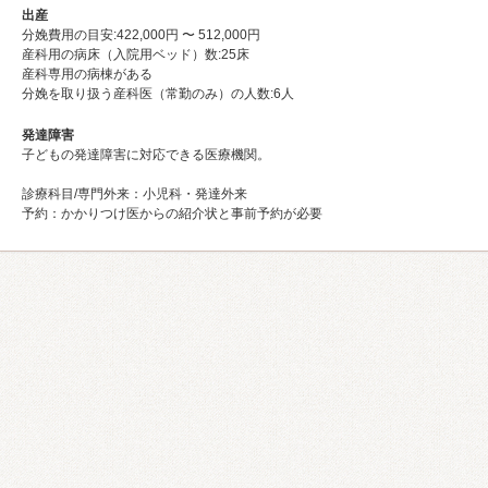
出産
分娩費用の目安:422,000円 〜 512,000円
産科用の病床（入院用ベッド）数:25床
産科専⽤の病棟がある
分娩を取り扱う産科医（常勤のみ）の人数:6⼈
発達障害
子どもの発達障害に対応できる医療機関。
診療科目/専門外来：小児科・発達外来
予約：かかりつけ医からの紹介状と事前予約が必要