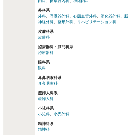
内科
、
循環器内科
、
神経内科
外科系
外科
、
呼吸器外科
、
心臓血管外科
、
消化器外科
、
脳
神経外科
、
整形外科
、
リハビリテーション科
皮膚科系
皮膚科
泌尿器科・肛門科系
泌尿器科
眼科系
眼科
耳鼻咽喉科系
耳鼻咽喉科
産婦人科系
産婦人科
小児科系
小児科
、
小児外科
精神科系
精神科