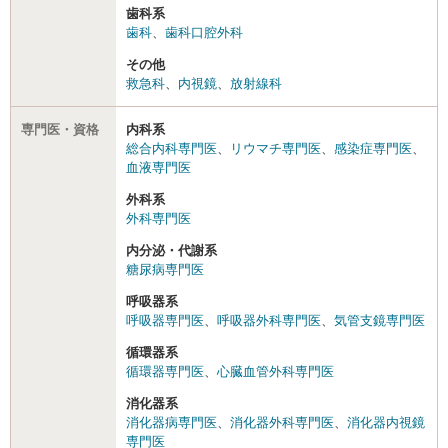
歯科系
歯科
、
歯科口腔外科
その他
救急科
、
内視鏡
、
放射線科
専門医・資格
内科系
総合内科専門医
、
リウマチ専門医
、
感染症専門医
、
血液専門医
外科系
外科専門医
内分泌・代謝系
糖尿病専門医
呼吸器系
呼吸器専門医
、
呼吸器外科専門医
、
気管支鏡専門医
循環器系
循環器専門医
、
心臓血管外科専門医
消化器系
消化器病専門医
、
消化器外科専門医
、
消化器内視鏡
専門医