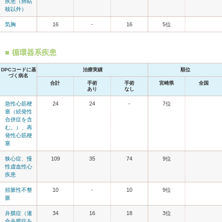
疾患（肺結
核以外）
気胸
16
-
16
5位
循環器系疾患
DPCコードに基
治療実績
順位
づく病名
合計
手術
手術
宮崎県
全国
あり
なし
急性心筋梗
24
24
-
7位
塞（続発性
合併症を含
む。）、再
発性心筋梗
塞
狭心症、慢
109
35
74
9位
性虚血性心
疾患
頻脈性不整
10
-
10
9位
脈
弁膜症（連
34
16
18
3位
合弁膜症を