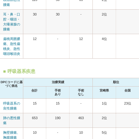
腫瘍
耳・鼻・口
30
30
-
2位
腔・咽頭・
大唾液腺の
腫瘍
扁桃周囲膿
12
-
12
4位
瘍、急性扁
桃炎、急性
咽頭喉頭炎
呼吸器系疾患
DPCコードに基
治療実績
順位
づく病名
合計
手術
手術
宮崎県
全国
あり
なし
呼吸器系の
15
15
-
1位
23位
良性腫瘍
肺の悪性腫
653
190
463
2位
瘍
胸壁腫瘍、
10
-
10
5位
胸膜腫瘍