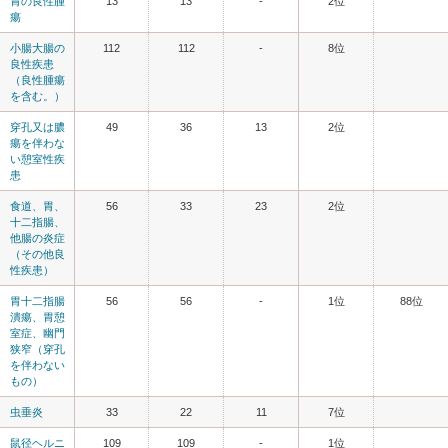
胃の良性腫
13
13
-
2位
瘍
小腸大腸の
112
112
-
8位
良性疾患
（良性腫瘍
を含む。）
穿孔又は膿
49
36
13
2位
瘍を伴わな
い憩室性疾
患
食道、胃、
56
33
23
2位
十二指腸、
他腸の炎症
（その他良
性疾患）
胃十二指腸
56
56
-
1位
88位
潰瘍、胃憩
室症、幽門
狭窄（穿孔
を伴わない
もの）
虫垂炎
33
22
11
7位
鼠径ヘルニ
109
109
-
1位