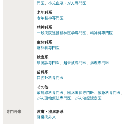
門医
、
小児血液・がん専門医
老年科系
老年精神専門医
精神科系
一般病院連携精神医学専門医
、
精神科専門医
麻酔科系
麻酔科専門医
検査系
細胞診専門医
、
超音波専門医
、
病理専門医
歯科系
口腔外科専門医
その他
放射線科専門医
、
臨床遺伝専門医
、
救急科専門医
、
がん薬物療法専門医
、
がん治療認定医
専門外来
皮膚・泌尿器系
腎臓病外来