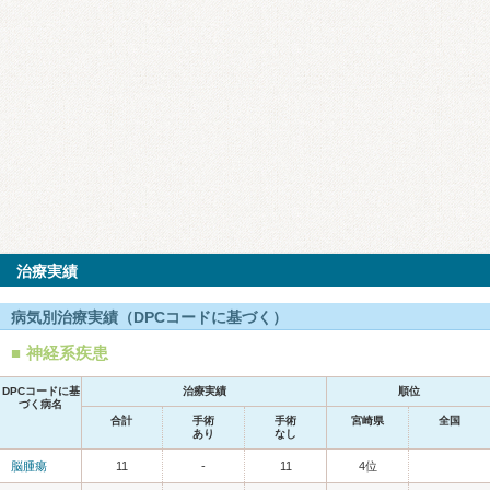
治療実績
病気別治療実績（DPCコードに基づく）
神経系疾患
DPCコードに基
治療実績
順位
づく病名
合計
手術
手術
宮崎県
全国
あり
なし
脳腫瘍
11
-
11
4位