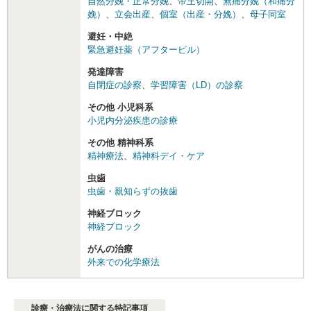
自然分娩・正常分娩
、
帝王切開
、
無痛分娩（和痛分
娩）
、
立会出産
、
個室（出産・分娩）
、
母子同室
避妊・中絶
緊急避妊薬（アフターピル）
発達障害
自閉症の診察
、
学習障害（LD）の診察
その他 小児科系
小児内分泌疾患の診療
その他 精神科系
精神療法
、
精神科デイ・ケア
虫歯
虫歯・親知らずの抜歯
神経ブロック
神経ブロック
がんの治療
外来での化学療法
診療・治療法に関する特記事項