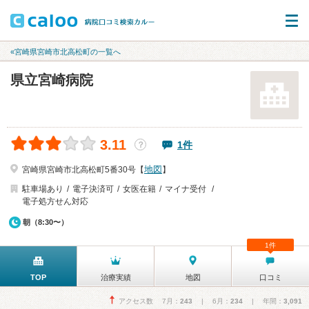
«宮崎県宮崎市北高松町の一覧へ
県立宮崎病院
3.11
1件
？
地図
宮崎県宮崎市北高松町5番30号【
】
駐車場あり
電子決済可
女医在籍
マイナ受付
電子処方せん対応
朝（8:30〜）
1件
TOP
治療実績
地図
口コミ
アクセス数 7月：
243
| 6月：
234
| 年間：
3,091