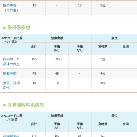
脳の障害
12
-
12
2位
（その他）
眼科系疾患
DPCコードに基
治療実績
順位
づく病名
合計
手術
手術
宮崎県
全国
あり
なし
白内障、水
105
105
-
5位
晶体の疾患
網膜剥離
49
49
-
4位
黄斑、後極
18
18
-
4位
変性
耳鼻咽喉科系疾患
DPCコードに基
治療実績
順位
づく病名
合計
手術
手術
宮崎県
全国
あり
なし
頭頸部悪性
113
50
63
2位