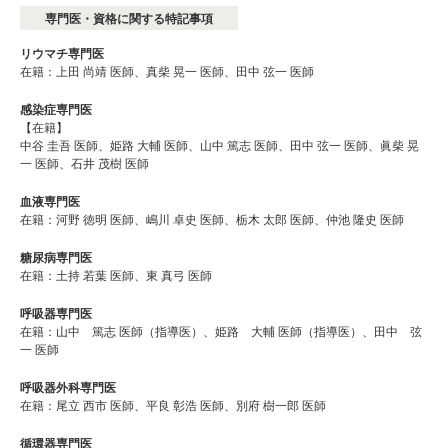
専門医・資格に関する特記事項
リウマチ専門医
在籍：上田 尚靖 医師、真柴 晃一 医師、田中 弦一 医師
感染症専門医
【在籍】
中谷 圭吾 医師、姫路 大輔 医師、山中 篤志 医師、田中 弦一 医師、眞柴 晃
一 医師、石井 茂樹 医師
血液専門医
在籍：河野 徳明 医師、嶋川 卓史 医師、栃木 太郎 医師、仲池 隆史 医師
糖尿病専門医
在籍：土持 若葉 医師、東 真弓 医師
呼吸器専門医
在籍：山中 篤志 医師（指導医）、姫路 大輔 医師（指導医）、田中 弦
一 医師
呼吸器外科専門医
在籍：尾立 西市 医師、平良 彰浩 医師、別府 樹一郎 医師
循環器専門医