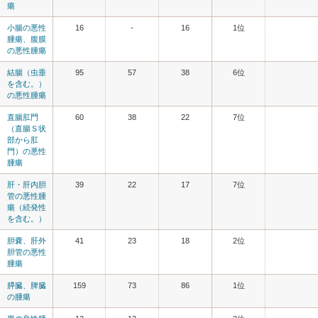
瘍
小腸の悪性
16
-
16
1位
腫瘍、腹膜
の悪性腫瘍
結腸（虫垂
95
57
38
6位
を含む。）
の悪性腫瘍
直腸肛門
60
38
22
7位
（直腸Ｓ状
部から肛
門）の悪性
腫瘍
肝・肝内胆
39
22
17
7位
管の悪性腫
瘍（続発性
を含む。）
胆嚢、肝外
41
23
18
2位
胆管の悪性
腫瘍
膵臓、脾臓
159
73
86
1位
の腫瘍