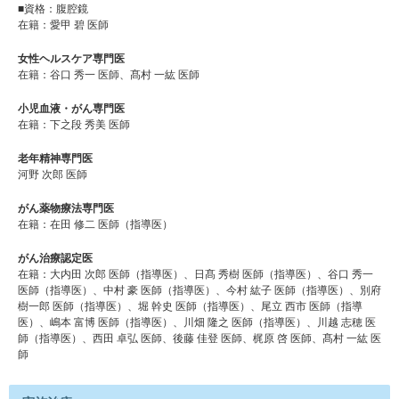
■資格：腹腔鏡
在籍：愛甲 碧 医師
女性ヘルスケア専門医
在籍：谷口 秀一 医師、髙村 一紘 医師
小児血液・がん専門医
在籍：下之段 秀美 医師
老年精神専門医
河野 次郎 医師
がん薬物療法専門医
在籍：在田 修二 医師（指導医）
がん治療認定医
在籍：⼤内⽥ 次郎 医師（指導医）、⽇髙 秀樹 医師（指導医）、⾕⼝ 秀⼀
医師（指導医）、中村 豪 医師（指導医）、今村 紘⼦ 医師（指導医）、別府
樹⼀郎 医師（指導医）、堀 幹史 医師（指導医）、尾⽴ ⻄市 医師（指導
医）、嶋本 富博 医師（指導医）、川畑 隆之 医師（指導医）、川越 志穂 医
師（指導医）、⻄⽥ 卓弘 医師、後藤 佳登 医師、梶原 啓 医師、髙村 ⼀紘 医
師