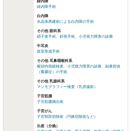
緑内障
緑内障手術
白内障
水晶体再建術による白内障の手術
その他 眼科系
硝子体手術
、
斜視手術
、
小児視力障害の診療
中耳炎
鼓室形成手術
その他 耳鼻咽喉科系
喉頭内視鏡検査
、
小児聴力障害の診療
、
副鼻腔炎
（蓄膿症）の手術
その他 乳腺科系
マンモグラフィー検査（乳房撮影）
子宮筋腫
子宮筋腫摘出術
子宮がん
子宮頸部切除術（円錐切除術など）
出産（分娩）