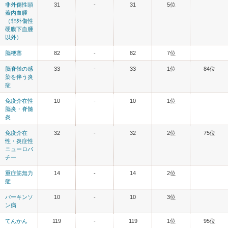
非外傷性頭
31
-
31
5位
蓋内血腫
（非外傷性
硬膜下血腫
以外）
脳梗塞
82
-
82
7位
脳脊髄の感
33
-
33
1位
84位
染を伴う炎
症
免疫介在性
10
-
10
1位
脳炎・脊髄
炎
免疫介在
32
-
32
2位
75位
性・炎症性
ニューロパ
チー
重症筋無力
14
-
14
2位
症
パーキンソ
10
-
10
3位
ン病
てんかん
119
-
119
1位
95位