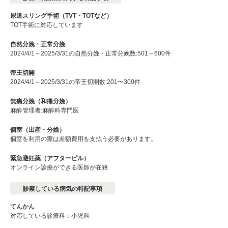
尿道スリング手術（TVT・TOTなど）
TOT手術に対応しています
自然分娩・正常分娩
2024/4/1～2025/3/31の自然分娩・正常分娩数:501～600件
帝王切開
2024/4/1～2025/3/31の帝王切開数:201〜300件
無痛分娩（和痛分娩）
麻酔管理者:麻酔科専門医
個室（出産・分娩）
個室を利用の際は差額費用を支払う必要があります。
緊急避妊薬（アフターピル）
オンライン診療ができる医師が在籍
診察している病気の特記事項
てんかん
対応している診療科：小児科