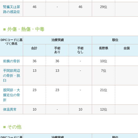
腎臓又は尿
46
-
46
29位
路の感染症
外傷・熱傷・中毒
DPCコードに基
治療実績
順位
づく病名
合計
手術
手術
長野県
全国
あり
なし
前腕の骨折
36
36
-
10位
手関節周辺
13
13
-
7位
の骨折・脱
臼
股関節・大
23
23
-
21位
腿近位の骨
折
体温異常
10
-
10
12位
その他
DPCコードに基
治療実績
順位