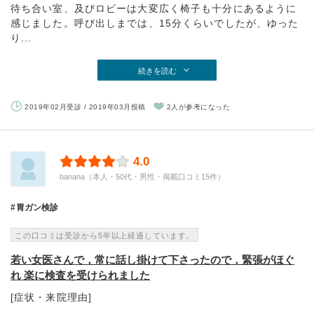
待ち合い室、及びロビーは大変広く椅子も十分にあるように
感じました。呼び出しまでは、15分くらいでしたが、ゆった
り...
続きを読む
2019年02月受診 / 2019年03月投稿
2人が参考になった
4.0
banana（本人・50代・男性・掲載口コミ15件）
胃ガン検診
この口コミは受診から5年以上経過しています。
若い女医さんで，常に話し掛けて下さったので，緊張がほぐ
れ 楽に検査を受けられました
[症状・来院理由]