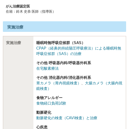
がん治療認定医
在籍：鈴木 史恭 医師（指導医）
実施治療
実施治療
睡眠時無呼吸症候群（SAS）
CPAP（経鼻的持続陽圧呼吸療法）による睡眠時無
呼吸症候群（SAS）の治療
その他 呼吸器内科/呼吸器外科系
在宅酸素療法
その他 消化器内科/消化器外科系
胃カメラ（胃内視鏡検査）
、
大腸カメラ（大腸内視
鏡検査）
食物アレルギー
食物経口負荷試験
動脈硬化
動脈硬化の検査（CAVI検査）と治療
心疾患