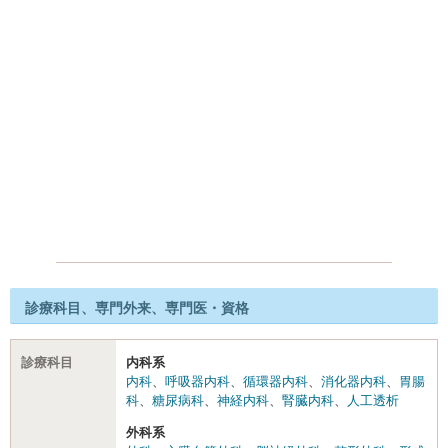
診療科目、専門外来、専門医・資格
診療科目
内科系
内科
、
呼吸器内科
、
循環器内科
、
消化器内科
、
胃腸
科
、
糖尿病科
、
神経内科
、
腎臓内科
、
人工透析
外科系