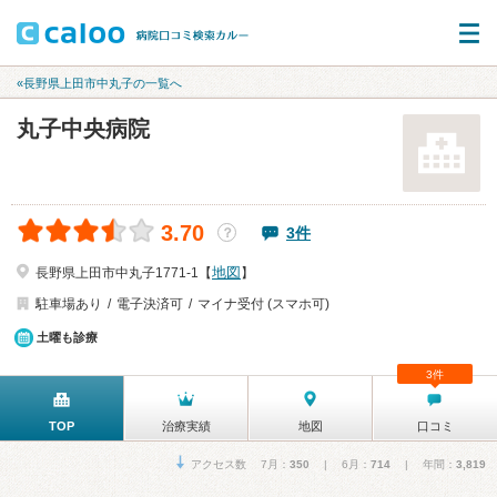
«長野県上田市中丸子の一覧へ
丸子中央病院
3.70
3件
？
地図
長野県上田市中丸子1771-1【
】
駐車場あり
電子決済可
マイナ受付 (スマホ可)
土曜も診療
3件
TOP
治療実績
地図
口コミ
アクセス数 7月：
350
| 6月：
714
| 年間：
3,819