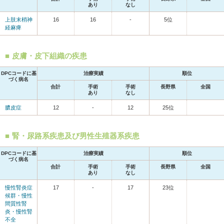
あり
なし
上肢末梢神
16
16
-
5位
経麻痺
皮膚・皮下組織の疾患
DPCコードに基
治療実績
順位
づく病名
合計
手術
手術
長野県
全国
あり
なし
膿皮症
12
-
12
25位
腎・尿路系疾患及び男性生殖器系疾患
DPCコードに基
治療実績
順位
づく病名
合計
手術
手術
長野県
全国
あり
なし
慢性腎炎症
17
-
17
23位
候群・慢性
間質性腎
炎・慢性腎
不全