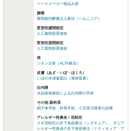
ペースメーカー植込み術
腰痛
椎間板内酵素注入療法（ヘルニコア）
変形性膝関節症
人工膝関節置換術
変形性股関節症
人工股関節置換術
痔
ジオン注射（ALTA療法）
皮膚（あざ・いぼ・ほくろ）
いぼの冷凍凝固法（液体窒素）
白内障
水晶体再建術による白内障の手術
その他 眼科系
硝子体手術
、
斜視手術
、
小児視力障害の診療
アレルギー性鼻炎 / 花粉症
スギ花粉症の舌下免疫療法（シダキュア）
、
ダニア
レルギー性鼻炎の舌下免疫療法（ミティキュア・ア