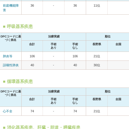
前庭機能障
36
-
36
11位
害
呼吸器系疾患
DPCコードに基
治療実績
順位
づく病名
合計
手術
手術
長野県
全国
あり
なし
肺炎等
106
-
106
21位
誤嚥性肺炎
40
-
40
30位
循環器系疾患
DPCコードに基
治療実績
順位
づく病名
合計
手術
手術
長野県
全国
あり
なし
心不全
74
-
74
21位
消化器系疾患、肝臓・胆道・膵臓疾患