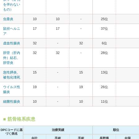
を伴わない
もの）
虫垂炎
10
10
-
25位
鼠径ヘルニ
17
17
-
37位
ア
虚血性腸炎
32
-
32
6位
胆管（肝内
32
32
-
28位
外）結石、
胆管炎
急性膵炎、
15
-
15
13位
被包化壊死
ウイルス性
19
-
19
26位
腸炎
細菌性腸炎
10
-
10
11位
筋骨格系疾患
DPCコードに基
治療実績
順位
づく病名
合計
手術
手術
長野県
全国