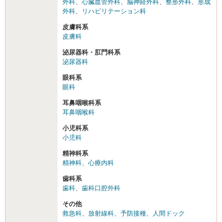
外科
、
心臓血管外科
、
脳神経外科
、
整形外科
、
形成
外科
、
リハビリテーション科
皮膚科系
皮膚科
泌尿器科・肛門科系
泌尿器科
眼科系
眼科
耳鼻咽喉科系
耳鼻咽喉科
小児科系
小児科
精神科系
精神科
、
心療内科
歯科系
歯科
、
歯科口腔外科
その他
救急科
、
放射線科
、
予防接種
、
人間ドック