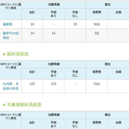
DPCコードに基
治療実績
順位
づく病名
合計
手術
手術
長野県
全国
あり
なし
脳梗塞
19
-
19
36位
脳卒中の続
14
14
-
3位
発症
眼科系疾患
DPCコードに基
治療実績
順位
づく病名
合計
手術
手術
長野県
全国
あり
なし
白内障、水
123
123
-
15位
晶体の疾患
耳鼻咽喉科系疾患
DPCコードに基
治療実績
順位
づく病名
合計
手術
手術
長野県
全国
あり
なし