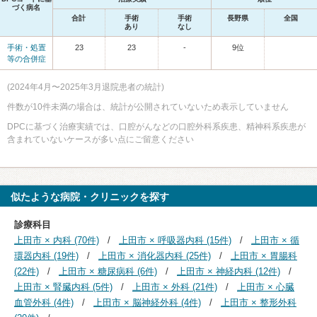
づく病名
合計
手術
手術
長野県
全国
あり
なし
手術・処置
23
23
-
9位
等の合併症
(2024年4月〜2025年3月退院患者の統計)
件数が10件未満の場合は、統計が公開されていないため表示していません
DPCに基づく治療実績では、口腔がんなどの口腔外科系疾患、精神科系疾患が
含まれていないケースが多い点にご留意ください
似たような病院・クリニックを探す
診療科目
上田市 × 内科 (70件)
上田市 × 呼吸器内科 (15件)
上田市 × 循
環器内科 (19件)
上田市 × 消化器内科 (25件)
上田市 × 胃腸科
(22件)
上田市 × 糖尿病科 (6件)
上田市 × 神経内科 (12件)
上田市 × 腎臓内科 (5件)
上田市 × 外科 (21件)
上田市 × 心臓
血管外科 (4件)
上田市 × 脳神経外科 (4件)
上田市 × 整形外科