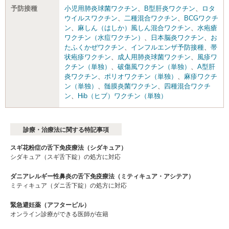
予防接種
小児用肺炎球菌ワクチン
、
B型肝炎ワクチン
、
ロタ
ウイルスワクチン
、
二種混合ワクチン
、
BCGワクチ
ン
、
麻しん（はしか）風しん混合ワクチン
、
水疱瘡
ワクチン（水痘ワクチン）
、
日本脳炎ワクチン
、
お
たふくかぜワクチン
、
インフルエンザ予防接種
、
帯
状疱疹ワクチン
、
成人用肺炎球菌ワクチン
、
風疹ワ
クチン（単独）
、
破傷風ワクチン（単独）
、
A型肝
炎ワクチン
、
ポリオワクチン（単独）
、
麻疹ワクチ
ン（単独）
、
髄膜炎菌ワクチン
、
四種混合ワクチ
ン
、
Hib（ヒブ）ワクチン（単独）
診療・治療法に関する特記事項
スギ花粉症の舌下免疫療法（シダキュア）
シダキュア（スギ舌下錠）の処方に対応
ダニアレルギー性鼻炎の舌下免疫療法（ミティキュア・アシテア）
ミティキュア（ダニ舌下錠）の処方に対応
緊急避妊薬（アフターピル）
オンライン診療ができる医師が在籍