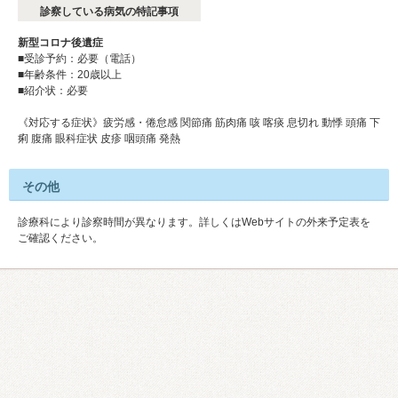
診察している病気の特記事項
新型コロナ後遺症
■受診予約：必要（電話）
■年齢条件：20歳以上
■紹介状：必要
《対応する症状》疲労感・倦怠感 関節痛 筋肉痛 咳 喀痰 息切れ 動悸 頭痛 下
痢 腹痛 眼科症状 皮疹 咽頭痛 発熱
その他
診療科により診察時間が異なります。詳しくはWebサイトの外来予定表を
ご確認ください。