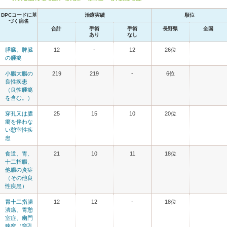
DPCコードに基
治療実績
順位
づく病名
合計
手術
手術
長野県
全国
あり
なし
膵臓、脾臓
12
-
12
26位
の腫瘍
小腸大腸の
219
219
-
6位
良性疾患
（良性腫瘍
を含む。）
穿孔又は膿
25
15
10
20位
瘍を伴わな
い憩室性疾
患
食道、胃、
21
10
11
18位
十二指腸、
他腸の炎症
（その他良
性疾患）
胃十二指腸
12
12
-
18位
潰瘍、胃憩
室症、幽門
狭窄（穿孔