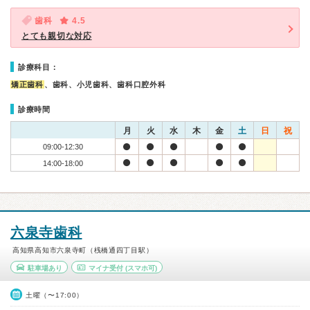
歯科
4.5
とても親切な対応
診療科目：
矯正歯科
、歯科、小児歯科、歯科口腔外科
診療時間
月
火
水
木
金
土
日
祝
09:00-12:30
14:00-18:00
六泉寺歯科
高知県高知市六泉寺町（桟橋通四丁目駅）
駐車場あり
マイナ受付
(スマホ可)
土曜（〜17:00）