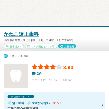
かねこ矯正歯科
高知県高知市上町（枡形駅、上町一丁目駅、上町二丁目駅）
駐車場あり
マイナ受付
(スマホ可)
女医在籍
土曜（〜18:00）
3.90
2件
アクセス数 7月:
55
| 6月:
57
矯正歯科の口コミ
矯正歯科
歯並びが悪い
5.0
丁寧で安心の矯正歯科