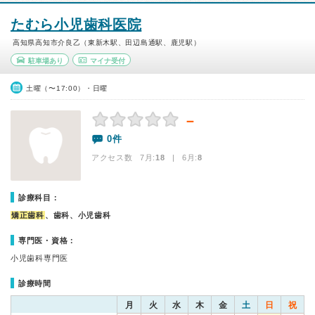
たむら小児歯科医院
高知県高知市介良乙（東新木駅、田辺島通駅、鹿児駅）
駐車場あり
マイナ受付
土曜（〜17:00）・日曜
－
0件
アクセス数 7月:
18
| 6月:
8
診療科目：
矯正歯科
、歯科、小児歯科
専門医・資格：
小児歯科専門医
診療時間
月
火
水
木
金
土
日
祝