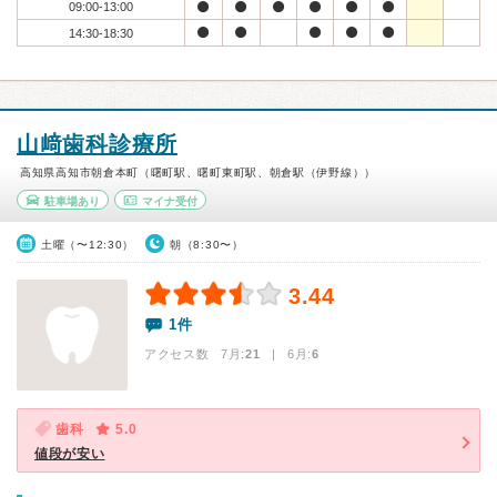
09:00-13:00
14:30-18:30
山﨑歯科診療所
高知県高知市朝倉本町（曙町駅、曙町東町駅、朝倉駅（伊野線））
駐車場あり
マイナ受付
土曜（〜12:30）
朝（8:30〜）
3.44
1件
アクセス数 7月:
21
| 6月:
6
歯科
5.0
値段が安い