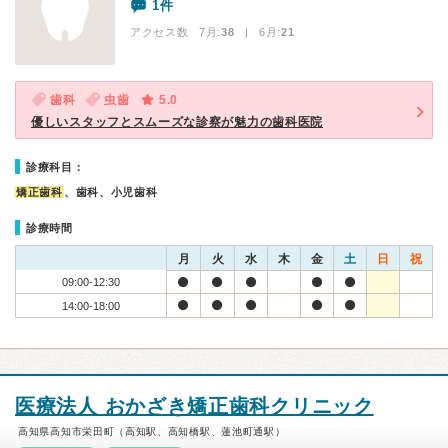
1件
アクセス数 7月:
38
| 6月:
21
歯科
虫歯
5.0
優しいスタッフとスムーズな診察が魅力の歯科医院
診療科目：
矯正歯科
、歯科、小児歯科
診療時間
月
火
水
木
金
土
日
祝
09:00-12:30
14:00-18:00
医療法人 おかざき矯正歯科クリニック
高知県高知市栄田町（高知駅、高知橋駅、蓮池町通駅）