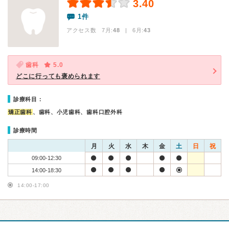
3.40
1件
アクセス数 7月:
48
| 6月:
43
歯科
5.0
どこに行っても褒められます
診療科目：
矯正歯科
、歯科、小児歯科、歯科口腔外科
診療時間
月
火
水
木
金
土
日
祝
09:00-12:30
14:00-18:30
14:00-17:00