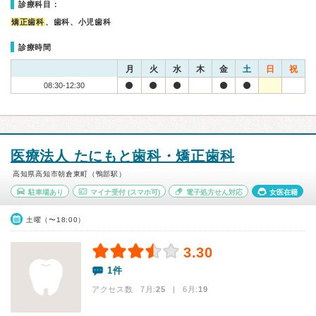
診療科目：
矯正歯科
、歯科、小児歯科
診療時間
月
火
水
木
金
土
日
祝
08:30-12:30
医療法人 たにもと歯科・矯正歯科
高知県高知市朝倉東町（鴨部駅）
駐車場あり
マイナ受付
(スマホ可)
電子処方せん対応
女医在籍
土曜（〜18:00）
3.30
1件
アクセス数 7月:
25
| 6月:
19