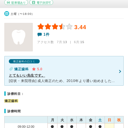
駐車場あり
電子決済可
土曜（〜18:00）
3.44
1件
アクセス数 7月:
13
| 6月:
15
矯正歯科の口コミ
矯正歯科
5.0
とてもいい先生です。
[症状・来院理由] 成人矯正のため、2010年より通い始めました。 [医師の診断・治療法] 上顎部にインプラントを埋め込み、そこからワイヤーで引っ張って内側から矯正する方法です。 したがって、
診療科目：
矯正歯科
診療時間
月
火
水
木
金
土
日
祝
09:00-12:00