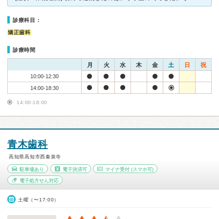
診療科目：
矯正歯科
診療時間
月
火
水
木
金
土
日
祝
10:00-12:30
14:00-18:30
14:00-18:00
青木歯科
高知県高知市西秦泉寺
駐車場あり
電子決済可
マイナ受付
(スマホ可)
電子処方せん対応
土曜（〜17:00）