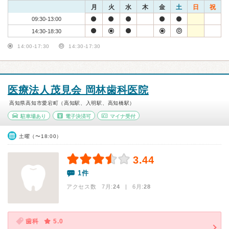
月
火
水
木
金
土
日
祝
09:30-13:00
14:30-18:30
14:00-17:30
14:30-17:30
医療法人茂見会 岡林歯科医院
高知県高知市愛宕町（高知駅、入明駅、高知橋駅）
駐車場あり
電子決済可
マイナ受付
土曜（〜18:00）
3.44
1件
アクセス数 7月:
24
| 6月:
28
歯科
5.0