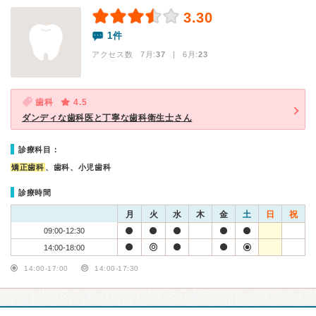
3.30
1件
アクセス数 7月:
37
| 6月:
23
歯科
4.5
ダンディな歯科医と丁寧な歯科衛生士さん
診療科目：
矯正歯科
、歯科、小児歯科
診療時間
月
火
水
木
金
土
日
祝
09:00-12:30
14:00-18:00
14:00-17:00
14:00-17:30