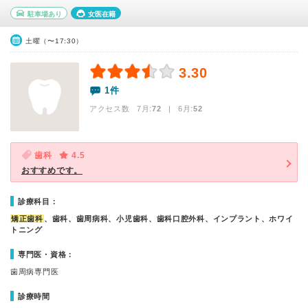
駐車場あり
女医在籍
土曜（〜17:30）
3.30
1件
アクセス数 7月:
72
| 6月:
52
歯科
4.5
おすすめです。
診療科目：
矯正歯科
、歯科、歯周病科、小児歯科、歯科口腔外科、インプラント、ホワイ
トニング
専門医・資格：
歯周病専門医
診療時間