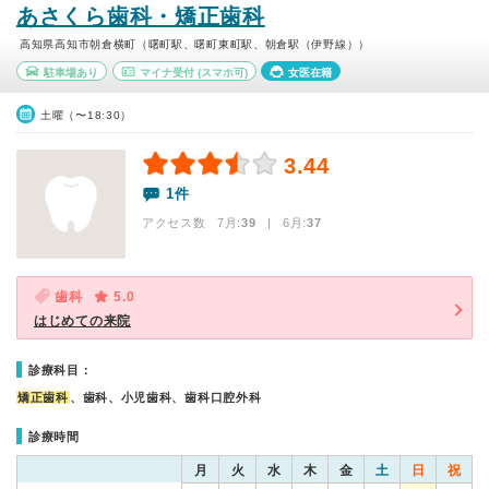
あさくら歯科・矯正歯科
高知県高知市朝倉横町（曙町駅、曙町東町駅、朝倉駅（伊野線））
駐車場あり
マイナ受付
(スマホ可)
女医在籍
土曜（〜18:30）
3.44
1件
アクセス数 7月:
39
| 6月:
37
歯科
5.0
はじめての来院
診療科目：
矯正歯科
、歯科、小児歯科、歯科口腔外科
診療時間
月
火
水
木
金
土
日
祝