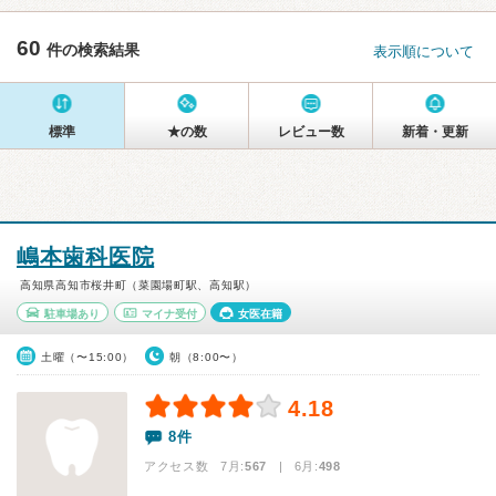
60
件の検索結果
表示順について
標準
★の数
レビュー数
新着・更新
嶋本歯科医院
高知県高知市桜井町（菜園場町駅、高知駅）
駐車場あり
マイナ受付
女医在籍
土曜（〜15:00）
朝（8:00〜）
4.18
8件
アクセス数 7月:
567
| 6月:
498