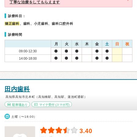
丁寧な治療をしてもらえます
診療科目：
矯正歯科
、歯科、小児歯科、歯科口腔外科
診療時間
月
火
水
木
金
土
日
祝
09:00-12:30
14:00-18:00
田内歯科
高知県高知市北本町（高知橋駅、高知駅、蓮池町通駅）
駐車場あり
マイナ受付
(スマホ可)
土曜（〜18:00）
3.40