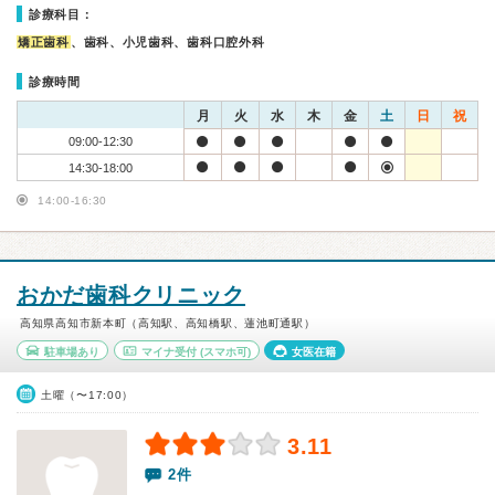
診療科目：
矯正歯科
、歯科、小児歯科、歯科口腔外科
診療時間
月
火
水
木
金
土
日
祝
09:00-12:30
14:30-18:00
14:00-16:30
おかだ歯科クリニック
高知県高知市新本町（高知駅、高知橋駅、蓮池町通駅）
駐車場あり
マイナ受付
(スマホ可)
女医在籍
土曜（〜17:00）
3.11
2件