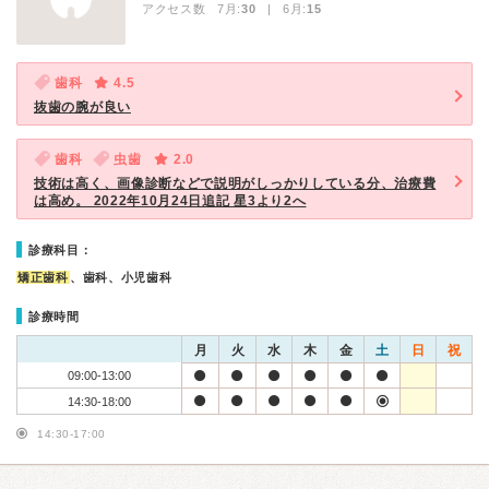
アクセス数 7月:
30
| 6月:
15
歯科
4.5
抜歯の腕が良い
歯科
虫歯
2.0
技術は高く、画像診断などで説明がしっかりしている分、治療費
は高め。 2022年10月24日追記 星3より2へ
診療科目：
矯正歯科
、歯科、小児歯科
診療時間
月
火
水
木
金
土
日
祝
09:00-13:00
14:30-18:00
14:30-17:00