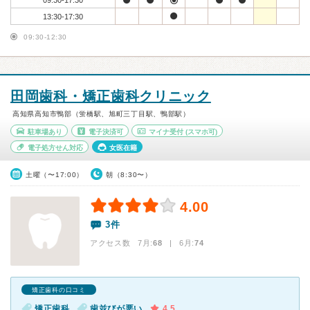
09:30-17:30
13:30-17:30
09:30-12:30
田岡歯科・矯正歯科クリニック
高知県高知市鴨部（蛍橋駅、旭町三丁目駅、鴨部駅）
駐車場あり
電子決済可
マイナ受付
(スマホ可)
電子処方せん対応
女医在籍
土曜（〜17:00）
朝（8:30〜）
4.00
3件
アクセス数 7月:
68
| 6月:
74
矯正歯科の口コミ
矯正歯科
歯並びが悪い
4.5