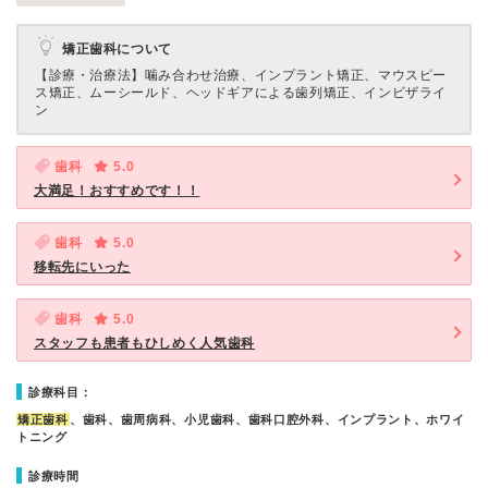
矯正歯科について
【診療・治療法】
噛み合わせ治療、インプラント矯正、マウスピー
ス矯正、ムーシールド、ヘッドギアによる歯列矯正、インビザライ
ン
歯科
5.0
大満足！おすすめです！！
歯科
5.0
移転先にいった
歯科
5.0
スタッフも患者もひしめく人気歯科
診療科目：
矯正歯科
、歯科、歯周病科、小児歯科、歯科口腔外科、インプラント、ホワイ
トニング
診療時間