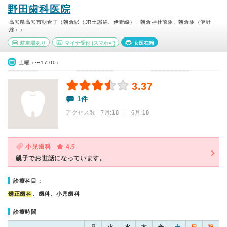
野田歯科医院
高知県高知市朝倉丁（朝倉駅（JR土讃線、伊野線）、朝倉神社前駅、朝倉駅（伊野
線））
駐車場あり
マイナ受付
(スマホ可)
女医在籍
土曜（〜17:00）
3.37
1件
アクセス数 7月:
18
| 6月:
18
小児歯科
4.5
親子でお世話になっています。
診療科目：
矯正歯科
、歯科、小児歯科
診療時間