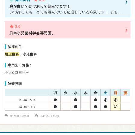
腕が良いでだけあって混んでます！
いつ行っても、とても混んでいて繁盛している病院です！ そもそも「予防」ということに力を入れてくださっていて、腕も確か。かなり頼りがいのある先生です！ ただ、しっかり言うことは言うので。 子供
3.0
日本小児歯科学会専門医。
診療科目：
矯正歯科
、小児歯科
専門医・資格：
小児歯科専門医
診療時間
月
火
水
木
金
土
日
祝
10:30-13:00
14:30-19:00
09:00-13:00
14:00-17:30