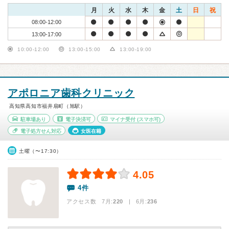
月
火
水
木
金
土
日
祝
08:00-12:00
13:00-17:00
10:00-12:00
13:00-15:00
13:00-19:00
アポロニア歯科クリニック
高知県高知市福井扇町（旭駅）
駐車場あり
電子決済可
マイナ受付
(スマホ可)
電子処方せん対応
女医在籍
土曜（〜17:30）
4.05
4件
アクセス数 7月:
220
| 6月:
236