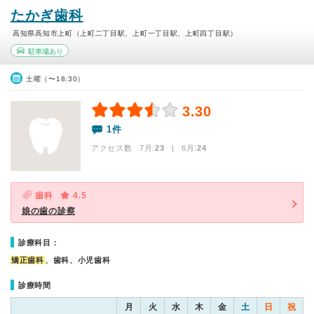
たかぎ歯科
高知県高知市上町（上町二丁目駅、上町一丁目駅、上町四丁目駅）
駐車場あり
土曜（〜18:30）
3.30
1件
アクセス数 7月:
23
| 6月:
24
歯科
4.5
娘の歯の診察
診療科目：
矯正歯科
、歯科、小児歯科
診療時間
月
火
水
木
金
土
日
祝