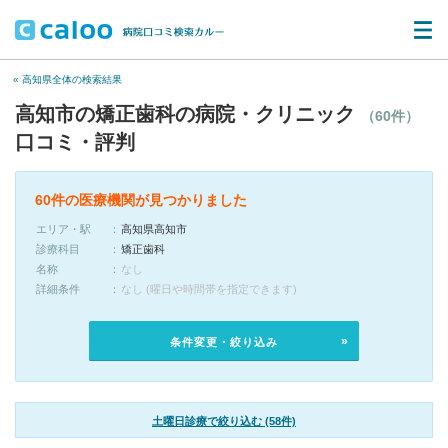
« 高知県全体の検索結果
高知市の矯正歯科の病院・クリニック
（60件）
口コミ・評判
60件の医療機関が見つかりました
エリア・駅
高知県高知市
診療科目
矯正歯科
名称
なし
詳細条件
なし (曜日や時間帯を指定できます)
条件変更・絞り込み
土曜日診療で絞り込む (58件)