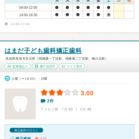
月
火
水
木
金
土
日
祝
09:00-12:00
14:00-18:30
14:00-17:00
はまだ子ども歯科矯正歯科
高知県高知市百石町（桟橋通一丁目駅、桟橋通二丁目駅、梅の辻駅）
駐車場あり
電子決済可
マイナ受付
土曜（〜19:00）・日曜
3.00
2件
アクセス数 7月:
47
| 6月:
45
矯正歯科の口コミ
矯正歯科
3.0