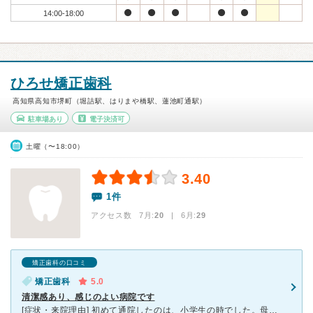
14:00-18:00
ひろせ矯正歯科
高知県高知市堺町（堀詰駅、はりまや橋駅、蓮池町通駅）
駐車場あり
電子決済可
土曜（〜18:00）
3.40
1件
アクセス数 7月:
20
| 6月:
29
矯正歯科の口コミ
矯正歯科
5.0
清潔感あり、感じのよい病院です
[症状・来院理由] 初めて通院したのは、小学生の時でした。母曰く、別に通院していた子供さんのお母様から病院を紹介していただいたそうです。自宅からは遠かったのですが、人気のある、矯正歯科だという事で通