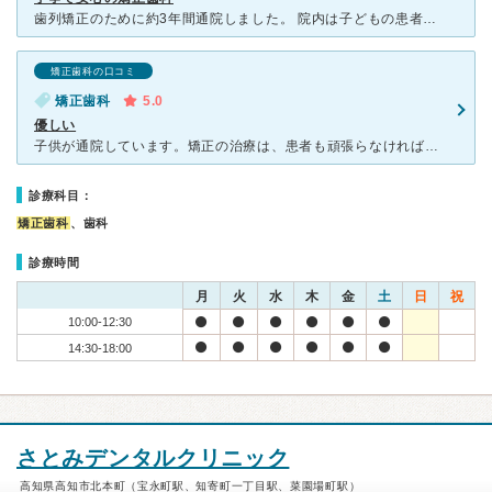
歯列矯正のために約3年間通院しました。 院内は子どもの患者が多く、いつも混雑している印象ですが、完全予約制のため待ち時間はあまり気になりませんでした。子ども対応に慣れた歯科助手が多いからか、全体的に
矯正歯科の口コミ
矯正歯科
5.0
優しい
子供が通院しています。矯正の治療は、患者も頑張らなければいけません。しかし、治療期間が長くなる分、ストレスなく通院したいと思います。以前通っていた歯科では嫌味を言われたり叱られたりしながらの治療でした
診療科目：
矯正歯科
、歯科
診療時間
月
火
水
木
金
土
日
祝
10:00-12:30
14:30-18:00
さとみデンタルクリニック
高知県高知市北本町（宝永町駅、知寄町一丁目駅、菜園場町駅）