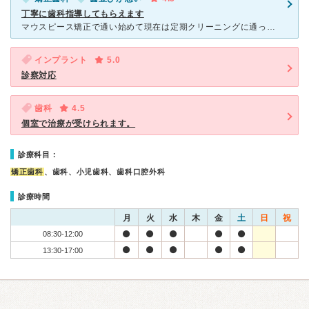
丁寧に歯科指導してもらえます
マウスピース矯正で通い始めて現在は定期クリーニングに通っていますが、矯正中のトレーニングや磨き方など丁寧に指導してもらえます。料金はかかりますが、質の高いクリーニングを受けることもできます。1番印象的
インプラント
5.0
診察対応
歯科
4.5
個室で治療が受けられます。
診療科目：
矯正歯科
、歯科、小児歯科、歯科口腔外科
診療時間
月
火
水
木
金
土
日
祝
08:30-12:00
13:30-17:00