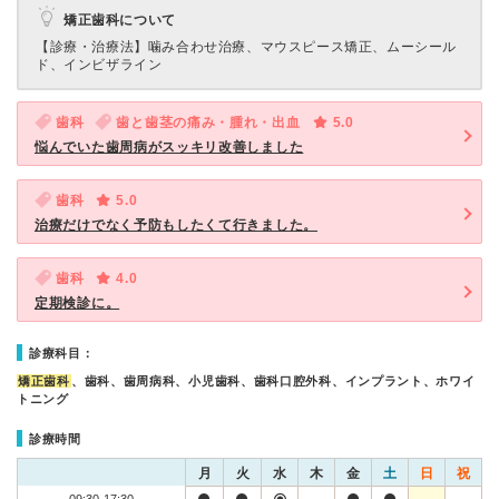
矯正歯科について
【診療・治療法】
噛み合わせ治療、マウスピース矯正、ムーシール
ド、インビザライン
歯科
歯と歯茎の痛み・腫れ・出血
5.0
悩んでいた歯周病がスッキリ改善しました
歯科
5.0
治療だけでなく予防もしたくて行きました。
歯科
4.0
定期検診に。
診療科目：
矯正歯科
、歯科、歯周病科、小児歯科、歯科口腔外科、インプラント、ホワイ
トニング
診療時間
月
火
水
木
金
土
日
祝