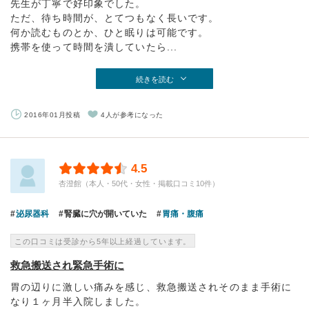
先生が丁寧で好印象でした。
ただ、待ち時間が、とてつもなく長いです。
何か読むものとか、ひと眠りは可能です。
携帯を使って時間を潰していたら...
続きを読む
2016年01月投稿
4人が参考になった
4.5
杏澄館（本人・50代・女性・掲載口コミ10件）
泌尿器科
腎臓に穴が開いていた
胃痛・腹痛
この口コミは受診から5年以上経過しています。
救急搬送され緊急手術に
胃の辺りに激しい痛みを感じ、救急搬送されそのまま手術に
なり１ヶ月半入院しました。