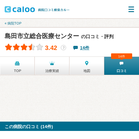
« 病院TOP
島田市立総合医療センター
の口コミ・評判
3.42
14件
？
14件
TOP
治療実績
地図
口コミ
この病院の口コミ (14件)