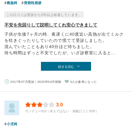
救急科
突発性発疹
この口コミは受診から5年以上経過しています。
不安を先回りして説明してくれ安心できまして
子供が生後7ヶ月の時、夜遅くに40度近い高熱が出てミルク
を吐きぐったりしていたので慌てて受診しました。
混んでいたこともあり40分ほど待ちました。
待ち時間はずっと不安でしたが、いざ診察室に入ると...
続きを読む
2017年07月受診 / 2020年04月投稿
4人が参考になった
3.0
サンデュー810（本人ではない・掲載口コミ30件）
小児科