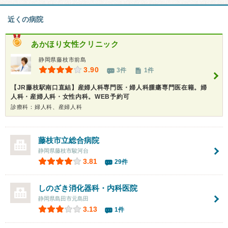
近くの病院
あかほり女性クリニック
静岡県藤枝市前島
3.90
3件
1件
【JR藤枝駅南口直結】産婦人科専門医・婦人科腫瘍専門医在籍。婦
人科・産婦人科・女性内科。WEB予約可
診療科：婦人科、産婦人科
藤枝市立総合病院
静岡県藤枝市駿河台
3.81
29件
しのざき消化器科・内科医院
静岡県島田市元島田
3.13
1件