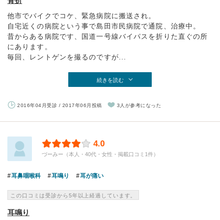
骨折
他市でバイクでコケ、緊急病院に搬送され。
自宅近くの病院という事で島田市民病院で通院、治療中。
昔からある病院です、国道一号線バイパスを折りた直ぐの所
にあります。
毎回、レントゲンを撮るのですが...
続きを読む
2016年04月受診 / 2017年06月投稿
3人が参考になった
4.0
づーみー（本人・40代・女性・掲載口コミ1件）
耳鼻咽喉科
耳鳴り
耳が痛い
この口コミは受診から5年以上経過しています。
耳鳴り