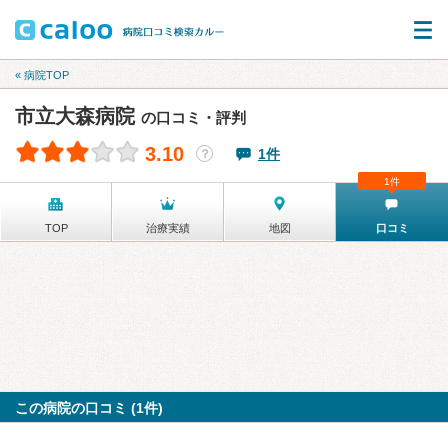
« 病院TOP
市立大森病院
の口コミ・評判
3.10
1件
？
1件
TOP
治療実績
地図
口コミ
この病院の口コミ (1件)