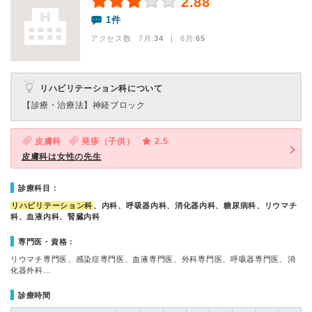
2.88
1件
アクセス数 7月:
34
| 6月:
65
リハビリテーション科について
【診療・治療法】
神経ブロック
皮膚科
発疹（子供）
2.5
皮膚科は女性の先生
診療科目：
リハビリテーション科
、内科、呼吸器内科、消化器内科、糖尿病科、リウマチ
科、血液内科、腎臓内科
専門医・資格：
リウマチ専門医、感染症専門医、血液専門医、外科専門医、呼吸器専門医、消
化器外科…
診療時間