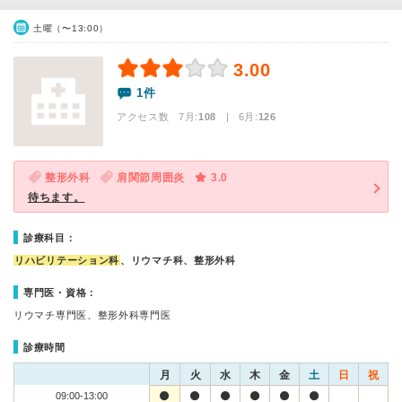
土曜（〜13:00）
3.00
1件
アクセス数 7月:
108
| 6月:
126
整形外科
肩関節周囲炎
3.0
待ちます。
診療科目：
リハビリテーション科
、リウマチ科、整形外科
専門医・資格：
リウマチ専門医、整形外科専門医
診療時間
月
火
水
木
金
土
日
祝
09:00-13:00