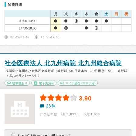
診療時間
月
火
水
木
金
土
日
祝
09:00-13:00
14:30-18:00
08:45-11:45
14:30-19:00
社会医療法人 北九州病院 北九州総合病院
福岡県北九州市小倉北区東城野町（城野駅（JR日豊本線、JR日田彦山線）、城野駅
（北九州モノレール））
駐車場あり
電子決済可
マイナ受付
(スマホ可)
3.90
23件
アクセス数 7月:
1,899
| 6月:
1,969