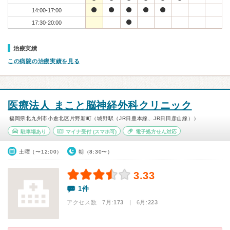
14:00-17:00
17:30-20:00
治療実績
この病院の治療実績を見る
医療法人 まこと脳神経外科クリニック
福岡県北九州市小倉北区片野新町（城野駅（JR日豊本線、JR日田彦山線））
駐車場あり
マイナ受付
(スマホ可)
電子処方せん対応
土曜（〜12:00）
朝（8:30〜）
3.33
1件
アクセス数 7月:
173
| 6月:
223