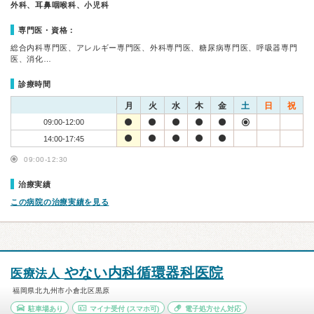
外科、耳鼻咽喉科、小児科
専門医・資格：
総合内科専門医、アレルギー専門医、外科専門医、糖尿病専門医、呼吸器専門
医、消化…
診療時間
月
火
水
木
金
土
日
祝
09:00-12:00
14:00-17:45
09:00-12:30
治療実績
この病院の治療実績を見る
やない内科循環器科医院
医療法人
福岡県北九州市小倉北区黒原
駐車場あり
マイナ受付
(スマホ可)
電子処方せん対応