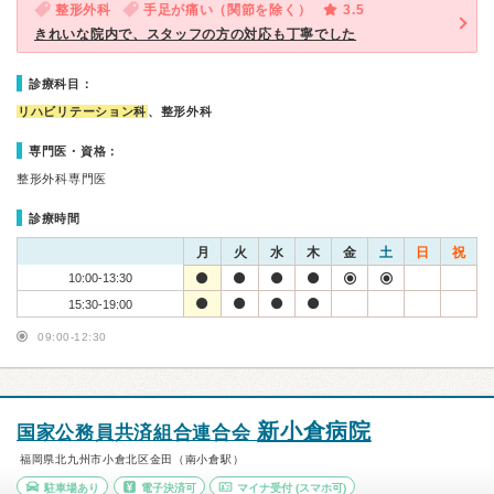
整形外科
手足が痛い（関節を除く）
3.5
きれいな院内で、スタッフの方の対応も丁寧でした
診療科目：
リハビリテーション科
、整形外科
専門医・資格：
整形外科専門医
診療時間
月
火
水
木
金
土
日
祝
10:00-13:30
15:30-19:00
09:00-12:30
新小倉病院
国家公務員共済組合連合会
福岡県北九州市小倉北区金田（南小倉駅）
駐車場あり
電子決済可
マイナ受付
(スマホ可)