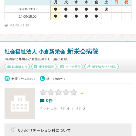
月
火
水
木
金
土
日
祝
09:00-13:00
14:00-18:00
09:00-12:30
新栄会病院
社会福祉法人 小倉新栄会
福岡県北九州市小倉北区弁天町（南小倉駅）
駐車場あり
電子決済可
マイナ受付
電子処方せん対応
土曜（〜12:30）
朝（8:50〜）
－
0件
アクセス数 7月:
4
| 6月:
2
リハビリテーション科について