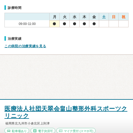
診療時間
月
火
水
木
金
土
日
祝
09:00-11:00
治療実績
この病院の治療実績を見る
医療法人社団天翠会畠山整形外科スポーツク
リニック
福岡県北九州市小倉北区上到津
駐車場あり
電子決済可
マイナ受付
(スマホ可)