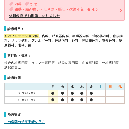
内科
かぜ
発熱・頭が痛い・吐き気・嘔吐・体調不良
4.0
休日救急でお世話になりました
診療科目：
リハビリテーション科
、内科、呼吸器内科、循環器内科、消化器内科、糖尿病
科、リウマチ科、アレルギー科、神経内科、外科、呼吸器外科、整形外科、泌
尿器科、眼科、婦…
専門医・資格：
総合内科専門医、リウマチ専門医、感染症専門医、血液専門医、外科専門医、
糖尿病専…
診療時間
月
火
水
木
金
土
日
祝
08:30-12:00
13:00-15:30
治療実績
この病院の治療実績を見る