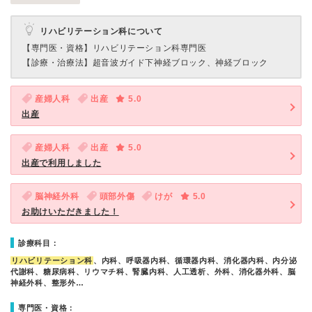
リハビリテーション科について
【専門医・資格】
リハビリテーション科専門医
【診療・治療法】
超音波ガイド下神経ブロック、神経ブロック
産婦人科
出産
5.0
出産
産婦人科
出産
5.0
出産で利用しました
脳神経外科
頭部外傷
けが
5.0
お助けいただきました！
診療科目：
リハビリテーション科
、内科、呼吸器内科、循環器内科、消化器内科、内分泌
代謝科、糖尿病科、リウマチ科、腎臓内科、人工透析、外科、消化器外科、脳
神経外科、整形外…
専門医・資格：