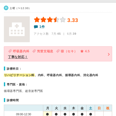
土曜（〜12:30）
3.33
1件
アクセス数 7月:
45
| 6月:
39
呼吸器内科
気管支喘息
咳（セキ）
4.5
丁寧な対応！
診療科目：
リハビリテーション科
、内科、呼吸器内科、循環器内科、消化器内科
専門医・資格：
循環器専門医、超音波専門医
診療時間
月
火
水
木
金
土
日
祝
09:00-12:30