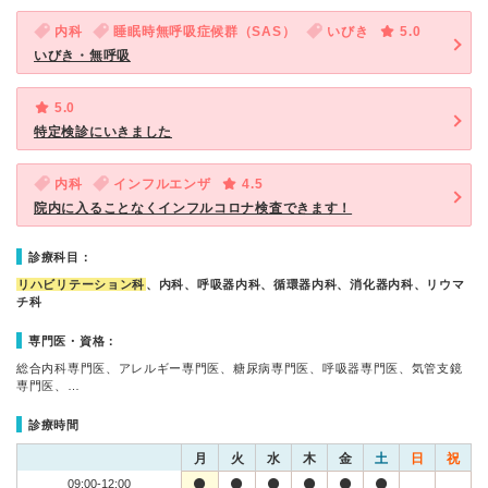
内科
睡眠時無呼吸症候群（SAS）
いびき
5.0
いびき・無呼吸
5.0
特定検診にいきました
内科
インフルエンザ
4.5
院内に入ることなくインフルコロナ検査できます！
診療科目：
リハビリテーション科
、内科、呼吸器内科、循環器内科、消化器内科、リウマ
チ科
専門医・資格：
総合内科専門医、アレルギー専門医、糖尿病専門医、呼吸器専門医、気管支鏡
専門医、…
診療時間
月
火
水
木
金
土
日
祝
09:00-12:00