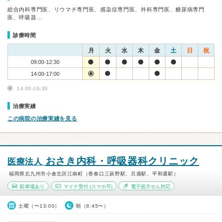
総合内科専門医、リウマチ専門医、感染症専門医、外科専門医、糖尿病専門
医、呼吸器…
診療時間
月
火
水
木
金
土
日
祝
09:00-12:30
14:00-17:00
14:00-16:30
治療実績
この病院の治療実績を見る
おさき内科・呼吸器科クリニック
医療法人
福岡県北九州市小倉北区江南町（香春口三萩野駅、旦過駅、平和通駅）
駐車場あり
マイナ受付
(スマホ可)
電子処方せん対応
土曜（〜13:00）
朝（8:45〜）