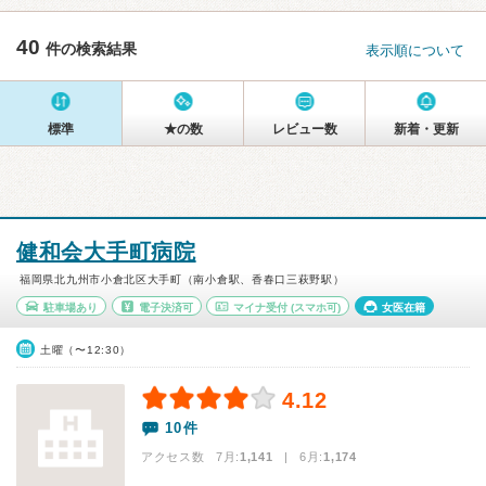
40
件の検索結果
表示順について
標準
★の数
レビュー数
新着・更新
健和会大手町病院
福岡県北九州市小倉北区大手町（南小倉駅、香春口三萩野駅）
駐車場あり
電子決済可
マイナ受付
(スマホ可)
女医在籍
土曜（〜12:30）
4.12
10件
アクセス数 7月:
1,141
| 6月:
1,174