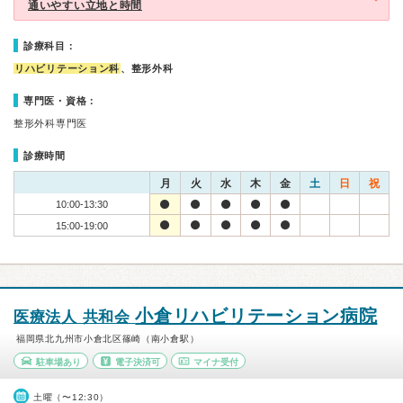
通いやすい立地と時間
診療科目：
リハビリテーション科
、整形外科
専門医・資格：
整形外科専門医
診療時間
月
火
水
木
金
土
日
祝
10:00-13:30
15:00-19:00
小倉リハビリテーション病院
医療法人 共和会
福岡県北九州市小倉北区篠崎（南小倉駅）
駐車場あり
電子決済可
マイナ受付
土曜（〜12:30）