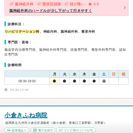
脳神経外科
緊張型頭痛
頭が痛い
4.5
脳神経外科のハードルが少し下がって行きやすく
診療科目：
リハビリテーション科
、神経内科、脳神経外科、整形外科
専門医・資格：
脳血管内治療専門医、脳神経外科専門医、頭痛専門医、整形外科専門医、認知
症専門医
診療時間
月
火
水
木
金
土
日
祝
08:30-18:00
08:30-12:00
小倉きふね病院
福岡県北九州市小倉北区貴船町（南小倉駅、香春口三萩野駅、片野駅）
駐車場あり
電子決済可
マイナ受付
(スマホ可)