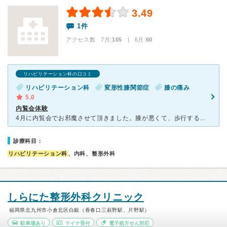
3.49
1件
アクセス数 7月:
105
| 6月:
60
リハビリテーション科の口コミ
リハビリテーション科
変形性膝関節症
膝の痛み
5.0
内覧会体験
4月に内覧会でお邪魔させて頂きました。膝が悪くて、歩行するのも嫌なのですが、ヘルストロンという機械に座った後に、イチロー選手が使っているというトレーニングマシンを体験させて頂きました。リハビリでは通常
診療科目：
リハビリテーション科
、内科、整形外科
しらにた整形外科クリニック
福岡県北九州市小倉北区白銀（香春口三萩野駅、片野駅）
駐車場あり
マイナ受付
電子処方せん対応