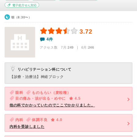
電子処方せん対応
朝（8:30〜）
3.72
4件
アクセス数 7月:
249
| 6月:
246
リハビリテーション科について
【診療・治療法】
神経ブロック
眼科
ものもらい（麦粒種）
目の痛み・涙が出る・めやに
4.5
他の科でかかっていたのでここでかかりました。
内科
体調不良
4.0
内科を受診しました