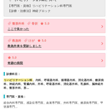
リハビリテーション科について
【専門医・資格】
リハビリテーション科専門医
【診療・治療法】
神経ブロック
整形外科
骨折
5.0
ここで良かった
救急科
けが
5.0
救急外来を受診しました
5.0
奇跡の病院
診療科目：
リハビリテーション科
、内科、呼吸器内科、循環器内科、消化器内科、糖尿病
科、神経内科、腎臓内科、外科、呼吸器外科、消化器外科、乳腺科、脳神経外
科、整形外科、形…
専門医・資格：
総合内科専門医、感染症専門医、血液専門医、外科専門医、糖尿病専門医、甲
状腺専門…