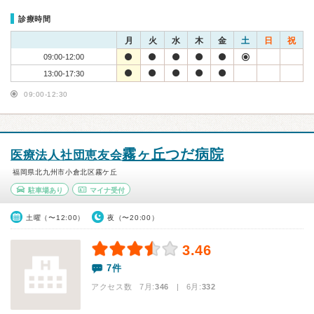
診療時間
月
火
水
木
金
土
日
祝
09:00-12:00
13:00-17:30
09:00-12:30
霧ヶ丘つだ病院
医療法人社団恵友会
福岡県北九州市小倉北区霧ケ丘
駐車場あり
マイナ受付
土曜（〜12:00）
夜（〜20:00）
3.46
7件
アクセス数 7月:
346
| 6月:
332