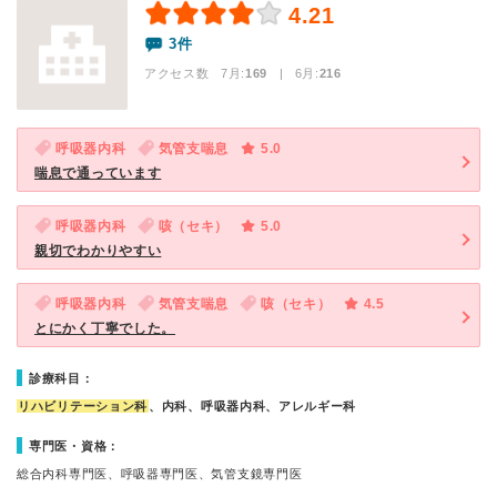
4.21
3件
アクセス数 7月:
169
| 6月:
216
呼吸器内科
気管支喘息
5.0
喘息で通っています
呼吸器内科
咳（セキ）
5.0
親切でわかりやすい
呼吸器内科
気管支喘息
咳（セキ）
4.5
とにかく丁寧でした。
診療科目：
リハビリテーション科
、内科、呼吸器内科、アレルギー科
専門医・資格：
総合内科専門医、呼吸器専門医、気管支鏡専門医