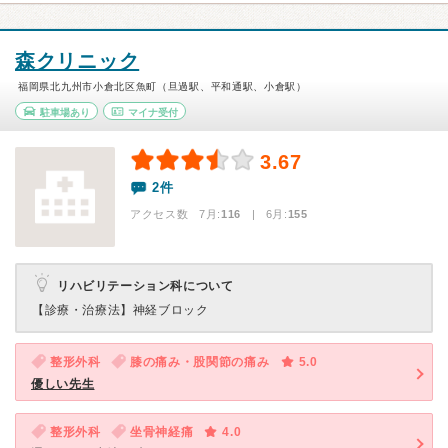
森クリニック
福岡県北九州市小倉北区魚町（旦過駅、平和通駅、小倉駅）
駐車場あり
マイナ受付
3.67
2件
アクセス数 7月:
116
| 6月:
155
リハビリテーション科について
【診療・治療法】
神経ブロック
整形外科
膝の痛み・股関節の痛み
5.0
優しい先生
整形外科
坐骨神経痛
4.0