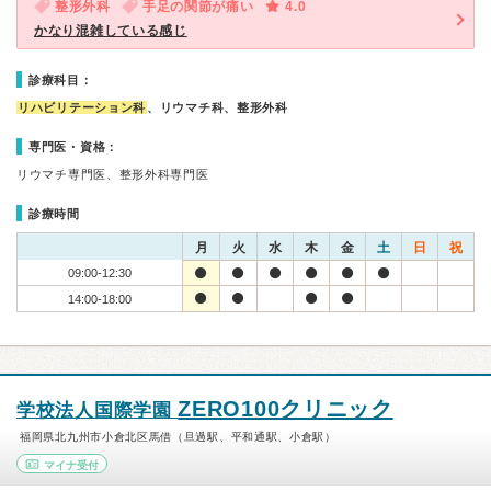
整形外科
手足の関節が痛い
4.0
かなり混雑している感じ
診療科目：
リハビリテーション科
、リウマチ科、整形外科
専門医・資格：
リウマチ専門医、整形外科専門医
診療時間
月
火
水
木
金
土
日
祝
09:00-12:30
14:00-18:00
ZERO100クリニック
学校法人国際学園
福岡県北九州市小倉北区馬借（旦過駅、平和通駅、小倉駅）
マイナ受付