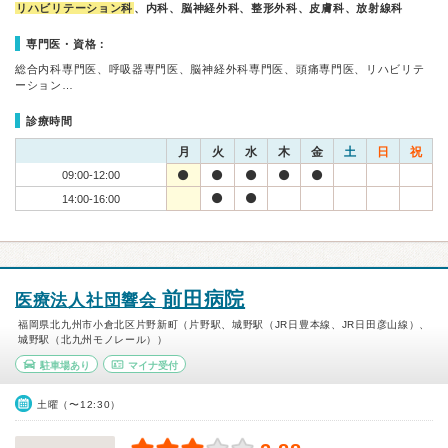
リハビリテーション科
、内科、脳神経外科、整形外科、皮膚科、放射線科
専門医・資格：
総合内科専門医、呼吸器専門医、脳神経外科専門医、頭痛専門医、リハビリテ
ーション…
診療時間
月
火
水
木
金
土
日
祝
09:00-12:00
14:00-16:00
前田病院
医療法人社団響会
福岡県北九州市小倉北区片野新町（片野駅、城野駅（JR日豊本線、JR日田彦山線）、
城野駅（北九州モノレール））
駐車場あり
マイナ受付
土曜（〜12:30）