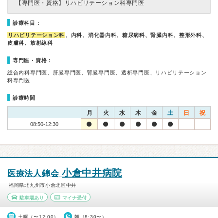
【専門医・資格】
リハビリテーション科専門医
診療科目：
リハビリテーション科
、内科、消化器内科、糖尿病科、腎臓内科、整形外科、
皮膚科、放射線科
専門医・資格：
総合内科専門医、肝臓専門医、腎臓専門医、透析専門医、リハビリテーション
科専門医
診療時間
月
火
水
木
金
土
日
祝
08:50-12:30
小倉中井病院
医療法人錦会
福岡県北九州市小倉北区中井
駐車場あり
マイナ受付
土曜（〜12:00）
朝（8:30〜）