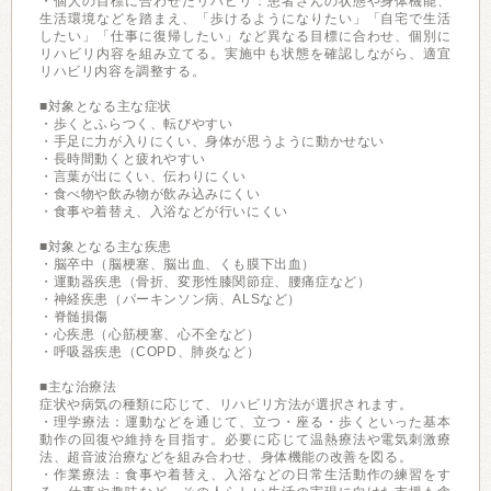
・個人の目標に合わせたリハビリ：患者さんの状態や身体機能、
生活環境などを踏まえ、「歩けるようになりたい」「自宅で生活
したい」「仕事に復帰したい」など異なる目標に合わせ、個別に
リハビリ内容を組み立てる。実施中も状態を確認しながら、適宜
リハビリ内容を調整する。
■対象となる主な症状
・歩くとふらつく、転びやすい
・手足に力が入りにくい、身体が思うように動かせない
・長時間動くと疲れやすい
・言葉が出にくい、伝わりにくい
・食べ物や飲み物が飲み込みにくい
・食事や着替え、入浴などが行いにくい
■対象となる主な疾患
・脳卒中（脳梗塞、脳出血、くも膜下出血）
・運動器疾患（骨折、変形性膝関節症、腰痛症など）
・神経疾患（パーキンソン病、ALSなど）
・脊髄損傷
・心疾患（心筋梗塞、心不全など）
・呼吸器疾患（COPD、肺炎など）
■主な治療法
症状や病気の種類に応じて、リハビリ方法が選択されます。
・理学療法：運動などを通じて、立つ・座る・歩くといった基本
動作の回復や維持を目指す。必要に応じて温熱療法や電気刺激療
法、超音波治療などを組み合わせ、身体機能の改善を図る。
・作業療法：食事や着替え、入浴などの日常生活動作の練習をす