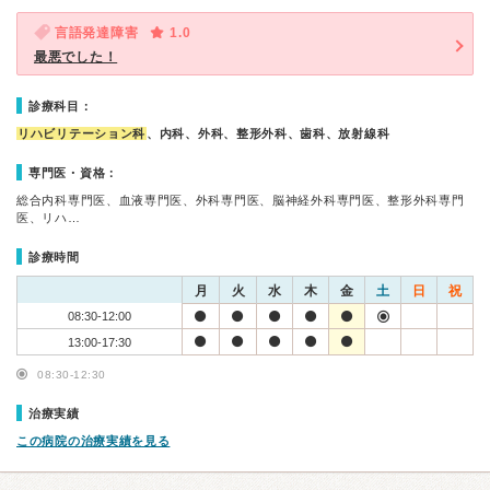
言語発達障害
1.0
最悪でした！
診療科目：
リハビリテーション科
、内科、外科、整形外科、歯科、放射線科
専門医・資格：
総合内科専門医、血液専門医、外科専門医、脳神経外科専門医、整形外科専門
医、リハ…
診療時間
月
火
水
木
金
土
日
祝
08:30-12:00
13:00-17:30
08:30-12:30
治療実績
この病院の治療実績を見る