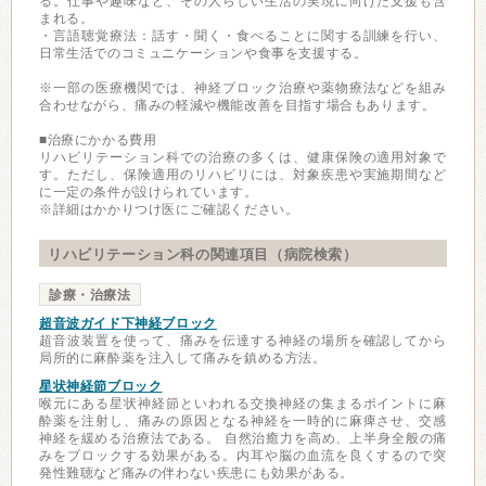
る。仕事や趣味など、その人らしい生活の実現に向けた支援も含
まれる。
・言語聴覚療法：話す・聞く・食べることに関する訓練を行い、
日常生活でのコミュニケーションや食事を支援する。
※一部の医療機関では、神経ブロック治療や薬物療法などを組み
合わせながら、痛みの軽減や機能改善を目指す場合もあります。
■治療にかかる費用
リハビリテーション科での治療の多くは、健康保険の適用対象で
す。ただし、保険適用のリハビリには、対象疾患や実施期間など
に一定の条件が設けられています。
※詳細はかかりつけ医にご確認ください。
リハビリテーション科の関連項目（病院検索）
診療・治療法
超音波ガイド下神経ブロック
超音波装置を使って、痛みを伝達する神経の場所を確認してから
局所的に麻酔薬を注入して痛みを鎮める方法。
星状神経節ブロック
喉元にある星状神経節といわれる交換神経の集まるポイントに麻
酔薬を注射し、痛みの原因となる神経を一時的に麻痺させ、交感
神経を緩める治療法である。 自然治癒力を高め、上半身全般の痛
みをブロックする効果がある。内耳や脳の血流を良くするので突
発性難聴など痛みの伴わない疾患にも効果がある。