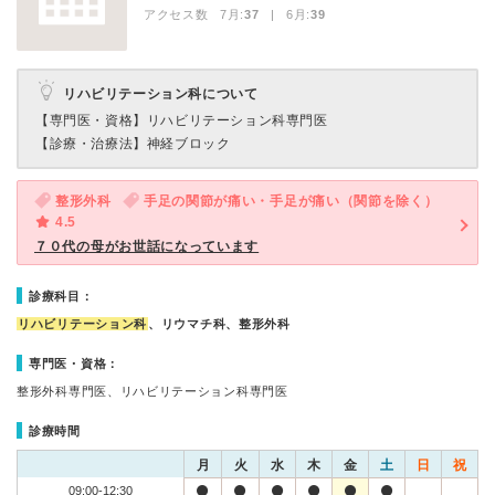
アクセス数 7月:
37
| 6月:
39
リハビリテーション科について
【専門医・資格】
リハビリテーション科専門医
【診療・治療法】
神経ブロック
整形外科
手足の関節が痛い・手足が痛い（関節を除く）
4.5
７０代の母がお世話になっています
診療科目：
リハビリテーション科
、リウマチ科、整形外科
専門医・資格：
整形外科専門医、リハビリテーション科専門医
診療時間
月
火
水
木
金
土
日
祝
09:00-12:30