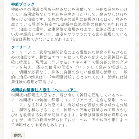
神経ブロック
神経やその周辺に局所麻酔薬などを注射して一時的な麻酔をかけ
たり、高周波熱などで神経を麻痺させたりして、痛みやしびれを
和らげる治療です。全身の痛みの緩和に使用されるほか、痛みを
生じている場所を特定する診断や血流改善の目的でも行われま
す。治療には通常、健康保険が適用されます。血液が固まりにく
い方や感染しやすい方、血液をサラサラにする薬を服用している
場合は実施できないことがあります。
クーリーフ
クーリーフは、変形性膝関節症による慢性的な膝痛を和らげるた
めの治療です。超音波エコーを使って痛みを伝える知覚神経を正
確に特定し、高周波（ラジオ波）エネルギーで部分的に熱のダメ
ージを与え、痛みの信号の伝達をブロックして痛みを軽減しま
す。切開が必要なく、身体に負担の少ない低侵襲な治療で、一般
的に治療の効果は1～2年程度持続するとされており、治療には健
康保険の適用が可能です。
椎間板内酵素注入療法（ヘルニコア）
椎間板内酵素注入療法は、飛び出して神経を圧迫しているヘルニ
ア（椎間板）の髄核に酵素（コンドリアーゼ）を含む薬剤「ヘル
ニコア」を注射する治療です。有効成分が髄核の保水成分を分解
し、膨張を和らげることで、神経への圧迫が軽減されて痛みやし
びれを改善する効果が期待できます。治療は健康保険が適用され
ますが、適応の範囲が限られており、ヘルニアの位置や形によっ
て適応外となる場合もあります。
病気