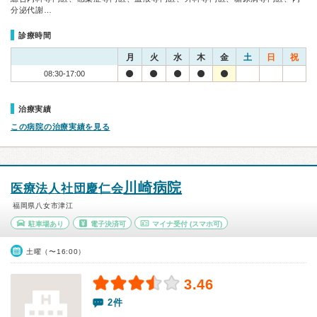
分泌代謝…
診療時間
月
火
水
木
金
土
日
祝
08:30-17:00
治療実績
この病院の治療実績を見る
川崎病院
医療法人社団慶仁会
福岡県八女市津江
駐車場あり
電子決済可
マイナ受付
(スマホ可)
土曜（〜16:00）
3.46
2件