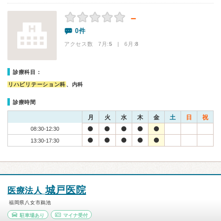
－
0件
アクセス数 7月:
5
| 6月:
8
診療科目：
リハビリテーション科
、内科
診療時間
月
火
水
木
金
土
日
祝
08:30-12:30
13:30-17:30
城戸医院
医療法人
福岡県八女市鵜池
駐車場あり
マイナ受付