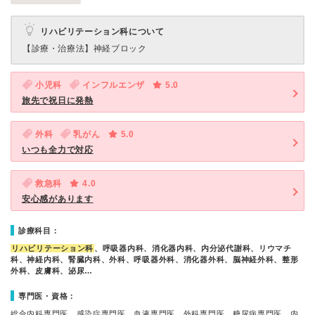
リハビリテーション科について
【診療・治療法】
神経ブロック
小児科
インフルエンザ
5.0
旅先で祝日に発熱
外科
乳がん
5.0
いつも全力で対応
救急科
4.0
安心感があります
診療科目：
リハビリテーション科
、呼吸器内科、消化器内科、内分泌代謝科、リウマチ
科、神経内科、腎臓内科、外科、呼吸器外科、消化器外科、脳神経外科、整形
外科、皮膚科、泌尿…
専門医・資格：
総合内科専門医、感染症専門医、血液専門医、外科専門医、糖尿病専門医、内