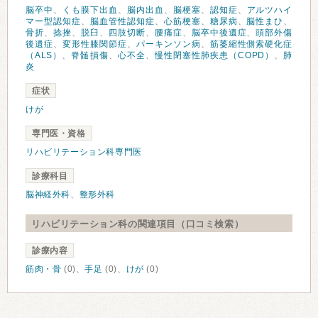
脳卒中
、
くも膜下出血
、
脳内出血
、
脳梗塞
、
認知症
、
アルツハイ
マー型認知症
、
脳血管性認知症
、
心筋梗塞
、
糖尿病
、
脳性まひ
、
骨折
、
捻挫
、
脱臼
、
四肢切断
、
腰痛症
、
脳卒中後遺症
、
頭部外傷
後遺症
、
変形性膝関節症
、
パーキンソン病
、
筋萎縮性側索硬化症
（ALS）
、
脊髄損傷
、
心不全
、
慢性閉塞性肺疾患（COPD）
、
肺
炎
症状
けが
専門医・資格
リハビリテーション科専門医
診療科目
脳神経外科
、
整形外科
リハビリテーション科の関連項目（口コミ検索）
診療内容
筋肉・骨
(0)、
手足
(0)、
けが
(0)