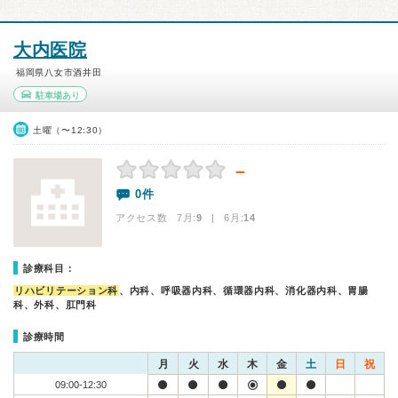
大内医院
福岡県八女市酒井田
駐車場あり
土曜（〜12:30）
－
0件
アクセス数 7月:
9
| 6月:
14
診療科目：
リハビリテーション科
、内科、呼吸器内科、循環器内科、消化器内科、胃腸
科、外科、肛門科
診療時間
月
火
水
木
金
土
日
祝
09:00-12:30