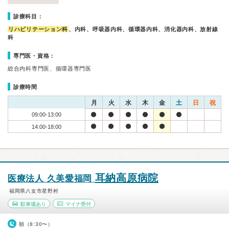
診療科目：
リハビリテーション科
、内科、呼吸器内科、循環器内科、消化器内科、放射線
科
専門医・資格：
総合内科専門医、循環器専門医
診療時間
月
火
水
木
金
土
日
祝
09:00-13:00
14:00-18:00
耳納高原病院
医療法人 久美愛福岡
福岡県八女市星野村
駐車場あり
マイナ受付
朝（8:30〜）