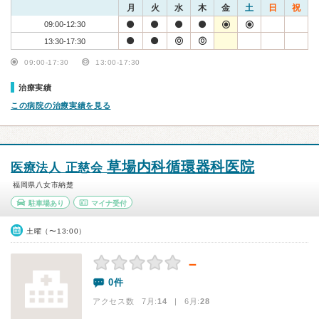
月
火
水
木
金
土
日
祝
09:00-12:30
13:30-17:30
09:00-17:30
13:00-17:30
治療実績
この病院の治療実績を見る
草場内科循環器科医院
医療法人 正慈会
福岡県八女市納楚
駐車場あり
マイナ受付
土曜（〜13:00）
－
0件
アクセス数 7月:
14
| 6月:
28