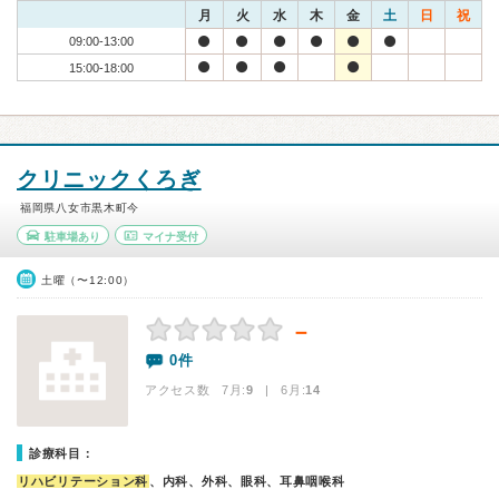
月
火
水
木
金
土
日
祝
09:00-13:00
15:00-18:00
クリニックくろぎ
福岡県八女市黒木町今
駐車場あり
マイナ受付
土曜（〜12:00）
－
0件
アクセス数 7月:
9
| 6月:
14
診療科目：
リハビリテーション科
、内科、外科、眼科、耳鼻咽喉科