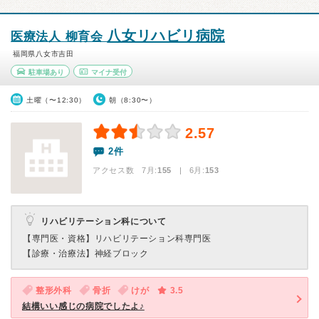
八女リハビリ病院
医療法人 柳育会
福岡県八女市吉田
駐車場あり
マイナ受付
土曜（〜12:30）
朝（8:30〜）
2.57
2件
アクセス数 7月:
155
| 6月:
153
リハビリテーション科について
【専門医・資格】
リハビリテーション科専門医
【診療・治療法】
神経ブロック
整形外科
骨折
けが
3.5
結構いい感じの病院でしたよ♪