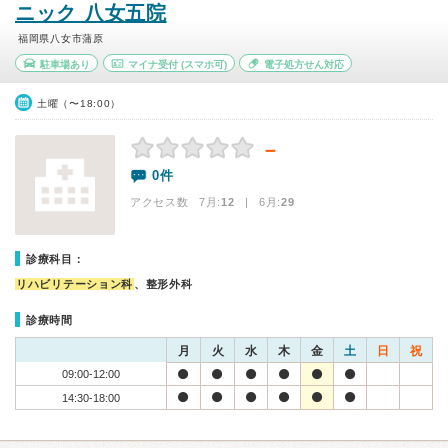
ニック 八女五院
福岡県八女市蒲原
駐車場あり
マイナ受付
(スマホ可)
電子処方せん対応
土曜（〜18:00）
－
0件
アクセス数 7月:
12
| 6月:
29
診療科目：
リハビリテーション科
、整形外科
診療時間
月
火
水
木
金
土
日
祝
09:00-12:00
14:30-18:00