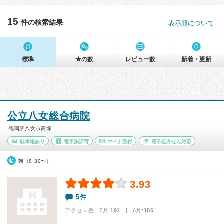
15
件の検索結果
表示順について
標準
★の数
レビュー数
新着・更新
公立八女総合病院
福岡県八女市高塚
駐車場あり
電子決済可
マイナ受付
電子処方せん対応
朝（8:30〜）
3.93
5件
アクセス数 7月:
192
| 6月:
186