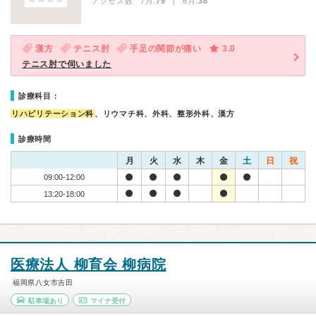
アクセス数 7月:
79
| 6月:
38
漢方
テニス肘
手足の関節が痛い
3.0
テニス肘で伺いました
診療科目：
リハビリテーション科
、リウマチ科、外科、整形外科、漢方
診療時間
月
火
水
木
金
土
日
祝
09:00-12:00
13:20-18:00
医療法人 柳育会 柳病院
福岡県八女市吉田
駐車場あり
マイナ受付