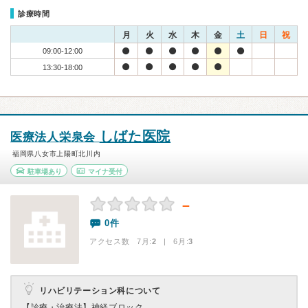
診療時間
月
火
水
木
金
土
日
祝
09:00-12:00
13:30-18:00
しばた医院
医療法人栄泉会
福岡県八女市上陽町北川内
駐車場あり
マイナ受付
－
0件
アクセス数 7月:
2
| 6月:
3
リハビリテーション科について
【診療・治療法】
神経ブロック