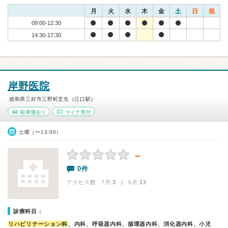
月
火
水
木
金
土
日
祝
09:00-12:30
14:30-17:30
岸野医院
徳島県三好市三野町芝生（江口駅）
駐車場あり
マイナ受付
土曜（〜13:00）
－
0件
アクセス数 7月:
3
| 6月:
13
診療科目：
リハビリテーション科
、内科、呼吸器内科、循環器内科、消化器内科、小児