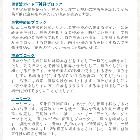
超音波ガイド下神経ブロック
超音波装置を使って、痛みを伝達する神経の場所を確認してから
局所的に麻酔薬を注入して痛みを鎮める方法。
星状神経節ブロック
喉元にある星状神経節といわれる交換神経の集まるポイントに麻
酔薬を注射し、痛みの原因となる神経を一時的に麻痺させ、交感
神経を緩める治療法である。 自然治癒力を高め、上半身全般の痛
みをブロックする効果がある。内耳や脳の血流を良くするので突
発性難聴など痛みの伴わない疾患にも効果がある。
神経ブロック
神経やその周辺に局所麻酔薬などを注射して一時的な麻酔をかけ
たり、高周波熱などで神経を麻痺させたりして、痛みやしびれを
和らげる治療です。全身の痛みの緩和に使用されるほか、痛みを
生じている場所を特定する診断や血流改善の目的でも行われま
す。治療には通常、健康保険が適用されます。血液が固まりにく
い方や感染しやすい方、血液をサラサラにする薬を服用している
場合は実施できないことがあります。
クーリーフ
クーリーフは、変形性膝関節症による慢性的な膝痛を和らげるた
めの治療です。超音波エコーを使って痛みを伝える知覚神経を正
確に特定し、高周波（ラジオ波）エネルギーで部分的に熱のダメ
ージを与え、痛みの信号の伝達をブロックして痛みを軽減しま
す。切開が必要なく、身体に負担の少ない低侵襲な治療で、一般
的に治療の効果は1～2年程度持続するとされており、治療には健
康保険の適用が可能です。