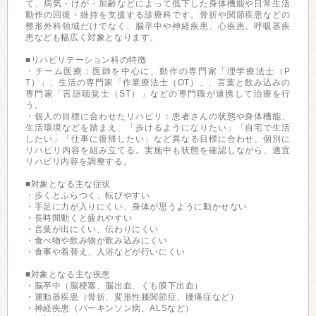
て、病気・けが・加齢などによって低下した身体機能や日常生活
動作の回復・維持を支援する診療科です。骨折や関節疾患などの
整形外科領域だけでなく、脳卒中や神経疾患、心疾患、呼吸器疾
患なども幅広く対象となります。
■リハビリテーション科の特徴
・チーム医療：医師を中心に、動作の専門家「理学療法士（P
T）」、生活の専門家「作業療法士（OT）」、言葉と飲み込みの
専門家「言語聴覚士（ST）」などの専門職が連携して治療を行
う。
・個人の目標に合わせたリハビリ：患者さんの状態や身体機能、
生活環境などを踏まえ、「歩けるようになりたい」「自宅で生活
したい」「仕事に復帰したい」など異なる目標に合わせ、個別に
リハビリ内容を組み立てる。実施中も状態を確認しながら、適宜
リハビリ内容を調整する。
■対象となる主な症状
・歩くとふらつく、転びやすい
・手足に力が入りにくい、身体が思うように動かせない
・長時間動くと疲れやすい
・言葉が出にくい、伝わりにくい
・食べ物や飲み物が飲み込みにくい
・食事や着替え、入浴などが行いにくい
■対象となる主な疾患
・脳卒中（脳梗塞、脳出血、くも膜下出血）
・運動器疾患（骨折、変形性膝関節症、腰痛症など）
・神経疾患（パーキンソン病、ALSなど）