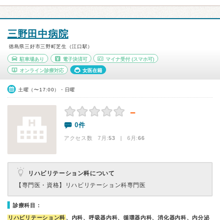
三野田中病院
徳島県三好市三野町芝生（江口駅）
駐車場あり
電子決済可
マイナ受付
(スマホ可)
オンライン診療対応
女医在籍
土曜（〜17:00）・日曜
－
0件
アクセス数 7月:
53
| 6月:
66
リハビリテーション科について
【専門医・資格】
リハビリテーション科専門医
診療科目：
リハビリテーション科
、内科、呼吸器内科、循環器内科、消化器内科、内分泌