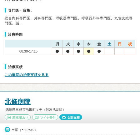
専門医・資格：
総合内科専門医、外科専門医、呼吸器専門医、呼吸器外科専門医、気管支鏡専
門医、循…
診療時間
月
火
水
木
金
土
日
祝
08:30-17:15
治療実績
この病院の治療実績を見る
北條病院
徳島県三好市池田町マチ（阿波池田駅）
駐車場あり
マイナ受付
女医在籍
土曜（〜17:30）