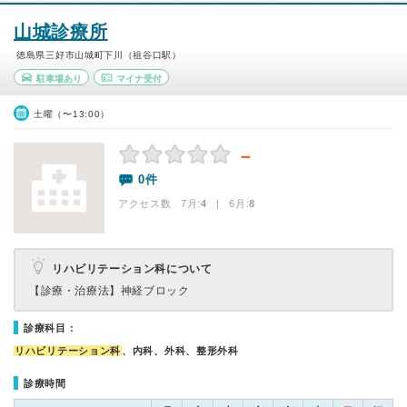
山城診療所
徳島県三好市山城町下川（祖谷口駅）
駐車場あり
マイナ受付
土曜（〜13:00）
－
0件
アクセス数 7月:
4
| 6月:
8
リハビリテーション科について
【診療・治療法】
神経ブロック
診療科目：
リハビリテーション科
、内科、外科、整形外科
診療時間