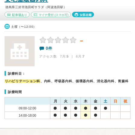
徳島県三好市池田町サラダ（阿波池田駅）
駐車場あり
マイナ受付
(スマホ可)
女医在籍
土曜（〜12:00）
－
0件
アクセス数 7月:
5
| 6月:
7
診療科目：
リハビリテーション科
、内科、呼吸器内科、循環器内科、消化器内科、胃腸科
診療時間
月
火
水
木
金
土
日
祝
09:00-12:00
14:00-18:00