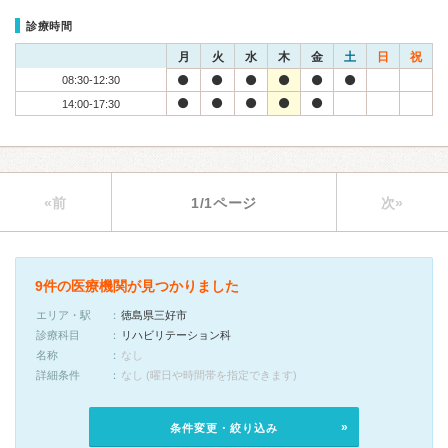
診療時間
月
火
水
木
金
土
日
祝
08:30-12:30
14:00-17:30
«前
1/1ページ
次»
9件の医療機関が見つかりました
エリア・駅
徳島県三好市
診療科目
リハビリテーション科
名称
なし
詳細条件
なし (曜日や時間帯を指定できます)
条件変更・絞り込み