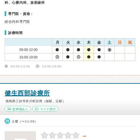
科、心療内科、放射線科
専門医・資格：
総合内科専門医
診療時間
月
火
水
木
金
土
日
祝
09:00-12:00
16:00-19:00
09:00-13:00
14:00-19:00
健生西部診療所
徳島県三好市井川町吉岡（佃駅、辻駅）
駐車場あり
マイナ受付
土曜（〜11:00）
－