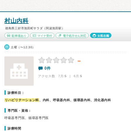
村山内科
徳島県三好市池田町サラダ（阿波池田駅）
駐車場あり
マイナ受付
電子処方せん対応
女医在籍
土曜（〜12:30）
－
0件
アクセス数 7月:
5
| 6月:
5
診療科目：
リハビリテーション科
、内科、呼吸器内科、循環器内科、消化器内科
専門医・資格：
呼吸器専門医、循環器専門医
診療時間