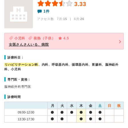
3.33
1件
アクセス数 7月:
15
| 6月:
26
小児科
発熱（子供）
4.5
女医さんさんいる、病院
診療科目：
リハビリテーション科
、内科、呼吸器内科、循環器内科、胃腸科、脳神経外
科、小児科
専門医・資格：
脳神経外科専門医
診療時間
月
火
水
木
金
土
日
祝
09:00-12:00
13:30-17:30