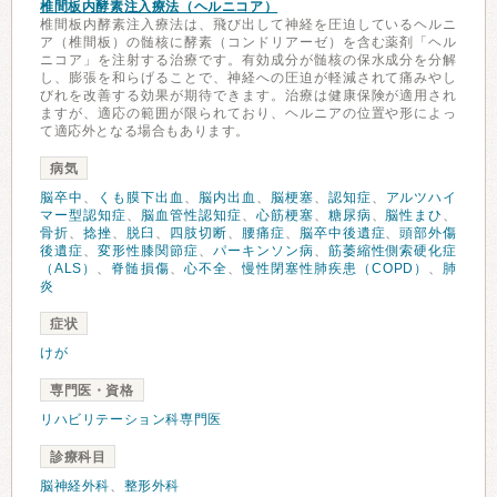
椎間板内酵素注入療法（ヘルニコア）
椎間板内酵素注入療法は、飛び出して神経を圧迫しているヘルニ
ア（椎間板）の髄核に酵素（コンドリアーゼ）を含む薬剤「ヘル
ニコア」を注射する治療です。有効成分が髄核の保水成分を分解
し、膨張を和らげることで、神経への圧迫が軽減されて痛みやし
びれを改善する効果が期待できます。治療は健康保険が適用され
ますが、適応の範囲が限られており、ヘルニアの位置や形によっ
て適応外となる場合もあります。
病気
脳卒中
、
くも膜下出血
、
脳内出血
、
脳梗塞
、
認知症
、
アルツハイ
マー型認知症
、
脳血管性認知症
、
心筋梗塞
、
糖尿病
、
脳性まひ
、
骨折
、
捻挫
、
脱臼
、
四肢切断
、
腰痛症
、
脳卒中後遺症
、
頭部外傷
後遺症
、
変形性膝関節症
、
パーキンソン病
、
筋萎縮性側索硬化症
（ALS）
、
脊髄損傷
、
心不全
、
慢性閉塞性肺疾患（COPD）
、
肺
炎
症状
けが
専門医・資格
リハビリテーション科専門医
診療科目
脳神経外科
、
整形外科