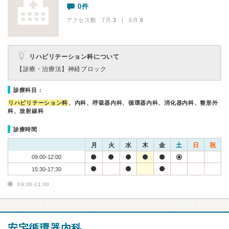
0件
アクセス数 7月:
3
| 6月:
6
リハビリテーション科について
【診療・治療法】
神経ブロック
診療科目：
リハビリテーション科
、内科、呼吸器内科、循環器内科、消化器内科、整形外
科、放射線科
診療時間
月
火
水
木
金
土
日
祝
09:00-12:00
15:30-17:30
09:00-11:00
安宅循環器内科