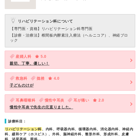
リハビリテーション科について
【専門医・資格】
リハビリテーション科専門医
【診療・治療法】
椎間板内酵素注入療法（ヘルニコア）、神経ブロ
ック
産婦人科
5.0
親切、丁寧、優しい！
救急科
捻挫
4.0
子どものけが
耳鼻咽喉科
慢性中耳炎
耳が痛い
2.0
慢性中耳炎で先生の元直りました。
診療科目：
リハビリテーション科
、内科、呼吸器内科、循環器内科、消化器内科、神経内
科、緩和ケア（ホスピス）、外科、脳神経外科、整形外科、形成外科、皮膚
科、泌尿器科、眼科…