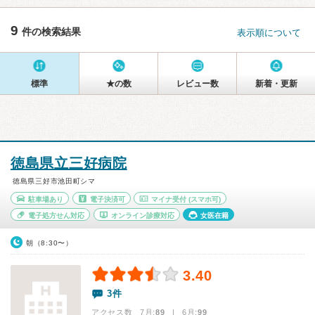
9
件の検索結果
表示順について
標準
★の数
レビュー数
新着・更新
徳島県立三好病院
徳島県三好市池田町シマ
駐車場あり
電子決済可
マイナ受付
(スマホ可)
電子処方せん対応
オンライン診療対応
女医在籍
朝（8:30〜）
3.40
3件
アクセス数 7月:
89
| 6月:
99