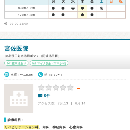
月
火
水
木
金
土
日
祝
09:00-13:30
17:00-19:00
09:00-13:00
宮佐医院
徳島県三好市池田町マチ（阿波池田駅）
駐車場あり
マイナ受付
(スマホ可)
土曜（〜12:30）
朝（8:30〜）
－
0件
アクセス数 7月:
13
| 6月:
14
診療科目：
リハビリテーション科
、内科、神経内科、心療内科