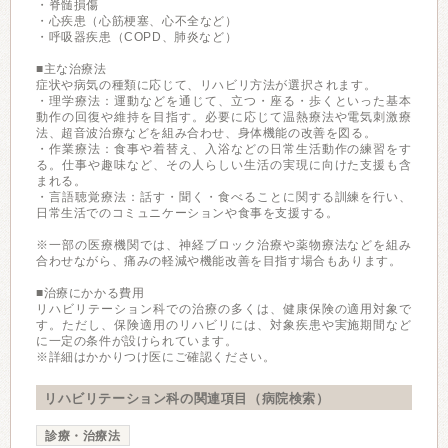
・脊髄損傷
・心疾患（心筋梗塞、心不全など）
・呼吸器疾患（COPD、肺炎など）
■主な治療法
症状や病気の種類に応じて、リハビリ方法が選択されます。
・理学療法：運動などを通じて、立つ・座る・歩くといった基本
動作の回復や維持を目指す。必要に応じて温熱療法や電気刺激療
法、超音波治療などを組み合わせ、身体機能の改善を図る。
・作業療法：食事や着替え、入浴などの日常生活動作の練習をす
る。仕事や趣味など、その人らしい生活の実現に向けた支援も含
まれる。
・言語聴覚療法：話す・聞く・食べることに関する訓練を行い、
日常生活でのコミュニケーションや食事を支援する。
※一部の医療機関では、神経ブロック治療や薬物療法などを組み
合わせながら、痛みの軽減や機能改善を目指す場合もあります。
■治療にかかる費用
リハビリテーション科での治療の多くは、健康保険の適用対象で
す。ただし、保険適用のリハビリには、対象疾患や実施期間など
に一定の条件が設けられています。
※詳細はかかりつけ医にご確認ください。
リハビリテーション科の関連項目（病院検索）
診療・治療法