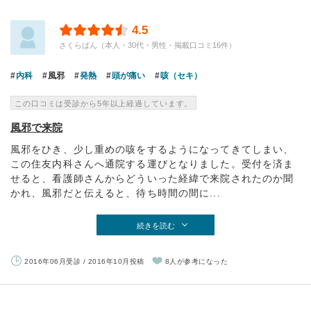
4.5
さくらばん（本人・30代・男性・掲載口コミ16件）
内科
風邪
発熱
頭が痛い
咳（セキ）
この口コミは受診から5年以上経過しています。
風邪で来院
風邪をひき、少し重めの咳をするようになってきてしまい、
この住友内科さんへ通院する運びとなりました。受付を済ま
せると、看護師さんからどういった経緯で来院されたのか聞
かれ、風邪だと伝えると、待ち時間の間に...
続きを読む
2016年06月受診 / 2016年10月投稿
8人が参考になった