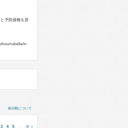
査と予防接種を原
shou/rubella/in
表示順について
3
4
5
…
次 »