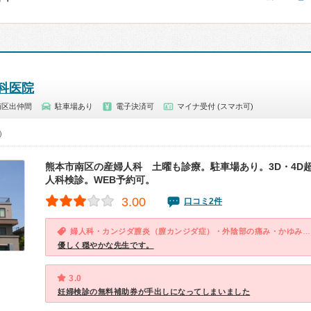
科医院
南区出仲間
駐車場あり
電子決済可
マイナ受付 (スマホ可)
0）
熊本市南区の産婦人科 土曜も診療。駐車場あり。3D・4D
人科検診。WEB予約可。
3.00
口コミ2件
婦人科・カンジダ膣炎（膣カンジダ症）・外陰部の痛み・かゆみ（女性）
優しく穏やかな先生です。
3.0
妊婦検診の無料補助券が手出しになってしまいました