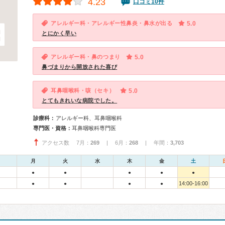
4.23
口コミ10件
アレルギー科・アレルギー性鼻炎・鼻水が出る
5.0
とにかく早い
アレルギー科・鼻のつまり
5.0
鼻づまりから開放された喜び
耳鼻咽喉科・咳（セキ）
5.0
とてもきれいな病院でした。
診療科：
アレルギー科、耳鼻咽喉科
専門医・資格：
耳鼻咽喉科専門医
アクセス数 7月：
269
| 6月：
268
| 年間：
3,703
月
火
水
木
金
土
●
●
●
●
●
14:00-16:00
●
●
●
●