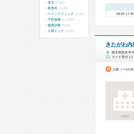
漢方
(25件)
救急科
(14件)
ペインクリニック
09:00-17:30
(14件)
予防接種
(1,200件)
健康診断
(50件)
人間ドック
(13件)
きたがわ内
熊本県熊本市
マイナ受付 (ス
土曜（〜14:0
診療所