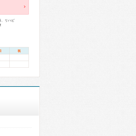
科、リハビ
療
日
祝