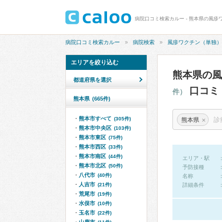
病院口コミ検索カルー
病院検索
風疹ワクチン（単独）
エリアを絞り込む
熊本県の
都道府県を選択
口コミ
件）
熊本県
(665件)
熊本市すべて
×
(305件)
熊本県
熊本市中央区
(103件)
熊本市東区
(75件)
熊本市西区
(33件)
熊本市南区
(44件)
エリア・駅
熊本市北区
(50件)
予防接種
八代市
(40件)
名称
人吉市
(21件)
詳細条件
荒尾市
(19件)
水俣市
(10件)
玉名市
(22件)