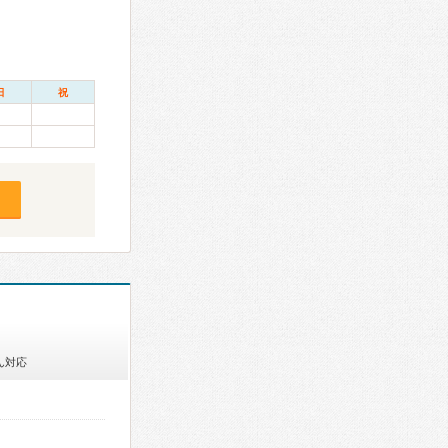
日
祝
ん対応