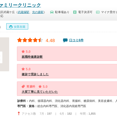
ァミリークリニック
北区武蔵ケ丘（
武蔵塚駅
、
光の森駅
）
駐車場あり
電子決済可
マイナ受付 
対応
女医在籍
0）
4.48
口コミ6件
5.0
就職時健康診断
5.0
健診で受診しました
胃腸科
5.0
大変丁寧に見ていただいた
診療科：
内科、循環器内科、消化器内科、胃腸科、糖尿病科、美容皮膚科、
専門医・資格：
総合内科専門医、消化器内視鏡専門医
アクセス数 7月：
197
| 6月：
182
| 年間：
1,855