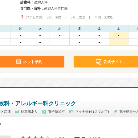
診療科：
産婦人科
専門医・資格：
産婦人科専門医
アクセス数 7月：
282
| 6月：
212
| 年間：
2,331
月
火
水
木
金
土
●
●
●
●
●
●
●
●
●
●
ネット予約
公式サイト
喉科・アレルギー科クリニック
東区江津
駐車場あり
電子決済可
マイナ受付 (スマホ可)
電子処方せ
0）