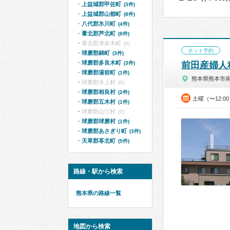
上益城郡甲佐町
(3件)
上益城郡山都町
(8件)
八代郡氷川町
(4件)
葦北郡芦北町
(8件)
葦北郡津奈木町
(0)
ネット予約
球磨郡錦町
(3件)
球磨郡多良木町
(3件)
前田産婦人
球磨郡湯前町
(1件)
熊本県熊本市
球磨郡水上村
(0)
球磨郡相良村
(2件)
土曜（〜12:0
球磨郡五木村
(1件)
球磨郡山江村
(0)
球磨郡球磨村
(1件)
球磨郡あさぎり町
(3件)
天草郡苓北町
(5件)
路線・駅から検索
熊本県の路線一覧
地図から検索