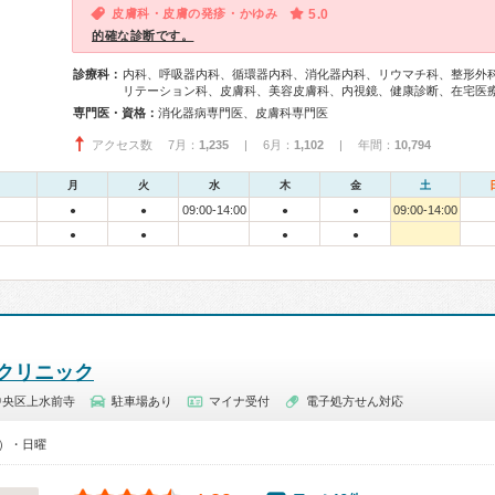
皮膚科・皮膚の発疹・かゆみ
5.0
的確な診断です。
診療科：
内科、呼吸器内科、循環器内科、消化器内科、リウマチ科、整形外
リテーション科、皮膚科、美容皮膚科、内視鏡、健康診断、在宅医
専門医・資格：
消化器病専門医、皮膚科専門医
アクセス数 7月：
1,235
| 6月：
1,102
| 年間：
10,794
月
火
水
木
金
土
09:00-14:00
09:00-14:00
●
●
●
●
●
●
●
●
クリニック
中央区上水前寺
駐車場あり
マイナ受付
電子処方せん対応
0）・日曜