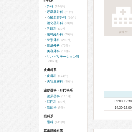
外科系
外科
(294件)
呼吸器外科
(21件)
心臓血管外科
(29件)
消化器外科
(59件)
乳腺科
(32件)
診療所
脳神経外科
(79件)
整形外科
(299件)
形成外科
(75件)
美容外科
(18件)
リハビリテーション科
(382件)
皮膚科系
皮膚科
(174件)
美容皮膚科
(40件)
泌尿器科・肛門科系
泌尿器科
(118件)
09:00-12:30
肛門科
(98件)
性病科
(9件)
14:30-18:00
眼科系
眼科
(141件)
耳鼻咽喉科系