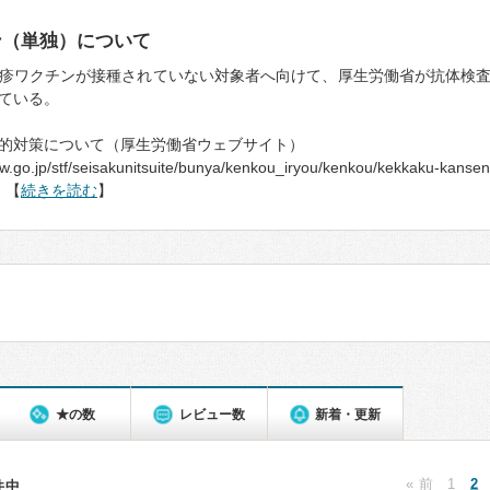
ン（単独）について
疹ワクチンが接種されていない対象者へ向けて、厚生労働省が抗体検
ている。
的対策について（厚生労働省ウェブサイト）
w.go.jp/stf/seisakunitsuite/bunya/kenkou_iryou/kenkou/kekkaku-kansen
… 【
続きを読む
】
★の数
レビュー数
新着・更新
« 前
1
2
5件中