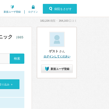
病院をさがす
新規ユーザ登録
ログイン
182,226
病院・
264,163
口コミ
ニック
（665
ゲスト
さん
ログインしてください
新規ユーザ登録
絞り込み »