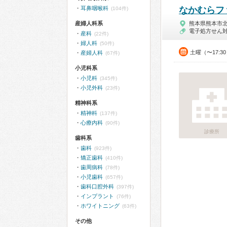
耳鼻咽喉科
なかむらフ
(104件)
産婦人科系
熊本県熊本市
電子処方せん
産科
(22件)
婦人科
(50件)
土曜（〜17:3
産婦人科
(67件)
小児科系
小児科
(345件)
小児外科
(23件)
精神科系
精神科
(137件)
心療内科
(90件)
診療所
歯科系
歯科
(923件)
矯正歯科
(410件)
歯周病科
(78件)
小児歯科
(657件)
歯科口腔外科
(397件)
インプラント
(76件)
ホワイトニング
(63件)
その他