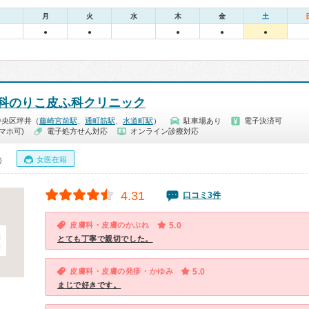
月
火
水
木
金
土
●
●
●
●
●
科のりこ皮ふ科クリニック
中央区坪井（
藤崎宮前駅
、
通町筋駅
、
水道町駅
）
駐車場あり
電子決済可
マホ可)
電子処方せん対応
オンライン診療対応
女医在籍
0）
4.31
口コミ3件
皮膚科・皮膚のかぶれ
5.0
とても丁寧で親切でした。
皮膚科・皮膚の発疹・かゆみ
5.0
まじで好きです。