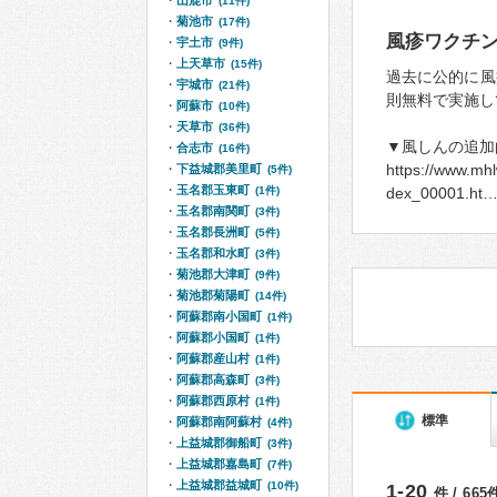
山鹿市
(11件)
菊池市
(17件)
風疹ワクチ
宇土市
(9件)
上天草市
(15件)
過去に公的に風
宇城市
(21件)
則無料で実施し
阿蘇市
(10件)
天草市
(36件)
▼風しんの追加
合志市
(16件)
https://www.mhl
下益城郡美里町
(5件)
玉名郡玉東町
(1件)
dex_00001.ht
玉名郡南関町
(3件)
玉名郡長洲町
(5件)
玉名郡和水町
(3件)
菊池郡大津町
(9件)
菊池郡菊陽町
(14件)
阿蘇郡南小国町
(1件)
阿蘇郡小国町
(1件)
阿蘇郡産山村
(1件)
阿蘇郡高森町
(3件)
阿蘇郡西原村
(1件)
標準
阿蘇郡南阿蘇村
(4件)
上益城郡御船町
(3件)
上益城郡嘉島町
(7件)
上益城郡益城町
(10件)
1-20
件 / 66