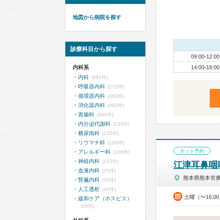
地図から病院を探す
診療科目から探す
09:00-12:00
内科系
14:00-18:00
内科
(991件)
呼吸器内科
(272件)
循環器内科
(363件)
消化器内科
(492件)
胃腸科
(369件)
内分泌代謝科
(135件)
糖尿病科
(130件)
リウマチ科
(128件)
ネット予約
アレルギー科
(166件)
神経内科
(132件)
江津耳鼻咽
血液内科
(25件)
熊本県熊本市
腎臓内科
(65件)
人工透析
(40件)
土曜（〜16:0
緩和ケア（ホスピス）
(28件)