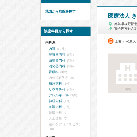
地図から病院を探す
医療法人 
徳島県板野郡
電子処方せん
診療科目から探す
土曜（〜18:0
内科系
内科
(12件)
呼吸器内科
(6件)
循環器内科
(7件)
消化器内科
(6件)
胃腸科
(3件)
内分泌代謝科
(0)
糖尿病科
(1件)
リウマチ科
病院
(4件)
アレルギー科
(3件)
神経内科
(1件)
血液内科
(2件)
腎臓内科
(0)
人工透析
(0)
緩和ケア（ホスピス）
(0)