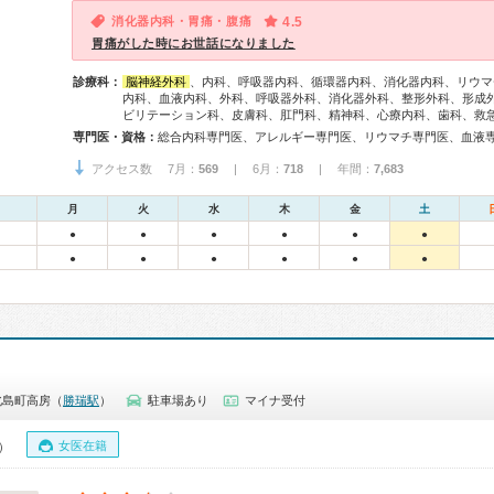
消化器内科・胃痛・腹痛
4.5
胃痛がした時にお世話になりました
診療科：
脳神経外科
、内科、呼吸器内科、循環器内科、消化器内科、リウマ
内科、血液内科、外科、呼吸器外科、消化器外科、整形外科、形成
ビリテーション科、皮膚科、肛門科、精神科、心療内科、歯科、救
専門医・資格：
アクセス数 7月：
569
| 6月：
718
| 年間：
7,683
月
火
水
木
金
土
●
●
●
●
●
●
●
●
●
●
●
●
北島町高房（
勝瑞駅
）
駐車場あり
マイナ受付
女医在籍
0）