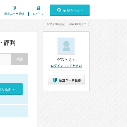
病院をさがす
新規ユーザ登録
ログイン
182,226
病院・
264,163
口コミ
・評判
ゲスト
さん
ログインしてください
新規ユーザ登録
絞り込み »