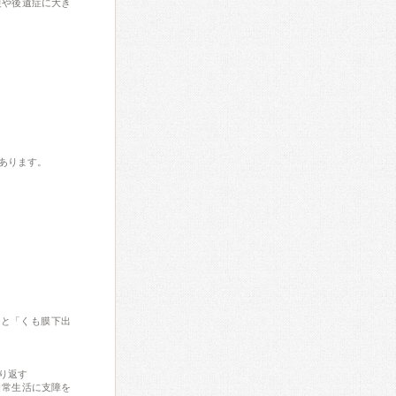
復や後遺症に大き
あります。
ると「くも膜下出
り返す
日常生活に支障を