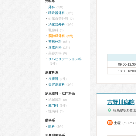
外科系
外科
(2件)
呼吸器外科
(1件)
心臓血管外科
(0)
消化器外科
(1件)
乳腺科
(0)
脳神経外科
(2件)
整形外科
(5件)
形成外科
(1件)
美容外科
(0)
リハビリテーション科
(5件)
09:00-12:30
13:00-18:00
皮膚科系
皮膚科
(3件)
美容皮膚科
(1件)
泌尿器科・肛門科系
泌尿器科
(0)
吉野川病院
肛門科
(1件)
徳島県板野郡
性病科
(0)
眼科系
土曜（〜17:3
眼科
(2件)
耳鼻咽喉科系