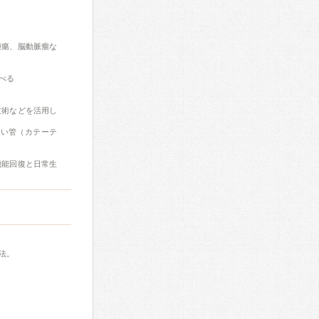
腫瘍、脳動脈瘤な
べる
技術などを活用し
細い管（カテーテ
機能回復と日常生
法。