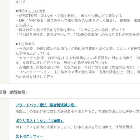
きたす
■対応する主な検査
・頭部CT検査：X線を使って脳を撮影し、出血や骨折などを確認する
・MRI／MRA検査：磁気を使って脳や血管の状態を詳しく撮影し、脳梗塞、脳
どを調べる
・脳波検査：脳の電気的な活動を調べ、てんかんなどの診断に役立てる
・頚部超音波検査：超音波を用いて、頚動脈の動脈硬化の程度や血栓の有無を調
■主な治療法
・手術治療：腫瘍の摘出や出血などの原因を直接取り除く治療。ロボット支援
た手術も広がっている
・カテーテル治療：血管の詰まりや動脈瘤などの血管異常に対する治療法。
ル）を血管に通して行うため、身体への負担が比較的少ない
・薬物療法：病気の進行抑制、症状の改善、再発予防を目的に内服や点滴で行う
・リハビリテーション：主に脳卒中や手術後の麻痺・言葉の障害などに対し、
活の維持を目指して行う
項目（病院検索）
ブラッドパッチ療法（脳脊髄液減少症）
患部近くの硬膜外側に自分の静脈血液を注入することで硬膜の漏出部位を塞ぐ方
ボツリヌストキシン（片頭痛）
ボトックスを筋肉に注射することで、頭痛の痛みを取る治療法。保険適用外。
光トポグラフィー