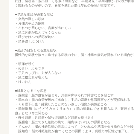
には、脳梗塞・脳出血・くも膜下出血など、早期発見・早期治療がその後の回
く関わるものが多いので、異変を感じた際は早めの受診が重要です。
■早急な受診が必要な症状
・突然の激しい頭痛
・片側の手足の麻痺
・ろれつが回らない、言葉が出にくい
・急に片側が見えづらくなった
・呼びかけへの反応が鈍い
・頭を強くぶつけた
■受診の目安となる主な症状
慢性的な症状や徐々に進行する症状の中に、脳・神経の病気が隠れている場合が
・頭痛が続く
・めまい、ふらつき
・手足のしびれ、力が入らない
・急に物忘れが増えた
・けいれん
■対象となる主な疾患
・脳梗塞：脳の血管が詰まり、片側麻痺やろれつ障害などを起こす
・脳出血：脳の血管が破れて出血し、手足の麻痺や意識障害などが突然現れる
・くも膜下出血：経験したことのない激しい頭痛が突然起こる
・脳動脈瘤（のうどうみゃくりゅう）：脳の動脈にできる膨らみで、破裂す
血」となり命に関わる
・慢性頭痛：片頭痛や緊張型頭痛など頭痛を繰り返す
・脳腫瘍：脳にできた細胞の塊で、頭痛やけいれんの原因となる
・てんかん：脳の神経活動の異常によって、けいれんや意識を失う発作などを繰
・認知症：脳の神経細胞が傷つくなどの要因により、判断力や記憶が低下し、