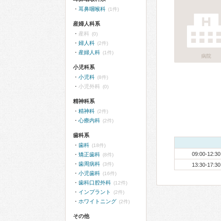
耳鼻咽喉科
(1件)
産婦人科系
産科
(0)
婦人科
(2件)
産婦人科
(1件)
病院
小児科系
小児科
(8件)
小児外科
(0)
精神科系
精神科
(2件)
心療内科
(2件)
歯科系
歯科
(18件)
09:00-12:30
矯正歯科
(8件)
歯周病科
(3件)
13:30-17:30
小児歯科
(16件)
歯科口腔外科
(12件)
インプラント
(2件)
ホワイトニング
(2件)
その他