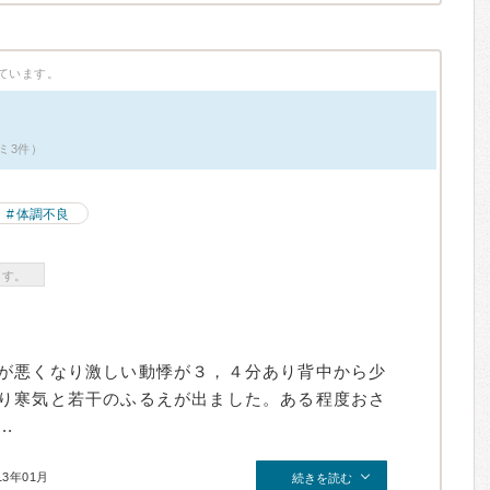
ています。
ミ3件）
体調不良
ます。
が悪くなり激しい動悸が３，４分あり背中から少
り寒気と若干のふるえが出ました。ある程度おさ
.
13年01月
続きを読む