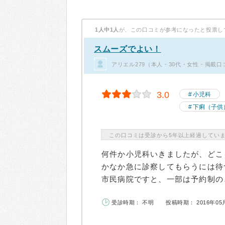
1人中1人
が、この口コミが参考になったと投票し
スムーズでよい！
アリエル279（本人・30代・女性・掲載口
3.0
小児科
下痢（子供
この口コミは受診から5年以上経過してい
何件か小児科いきましたが、どこ
かなか急に診察してもらうには待
市民病院ですと、一部は予約制のと
受診時期： 不明
投稿時期： 2016年05