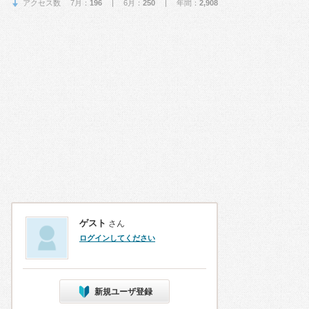
アクセス数 7月：
196
| 6月：
250
| 年間：
2,908
ゲスト
さん
ログインしてください
新規ユーザ登録