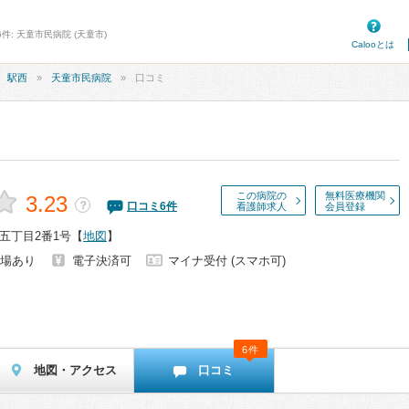
件: 天童市民病院 (天童市)
Calooとは
駅西
天童市民病院
口コミ
この病院の
無料医療機関
3.23
？
口コミ
6
件
看護師求人
会員登録
五丁目2番1号
【
地図
】
場あり
電子決済可
マイナ受付 (スマホ可)
6件
地図・アクセス
口コミ