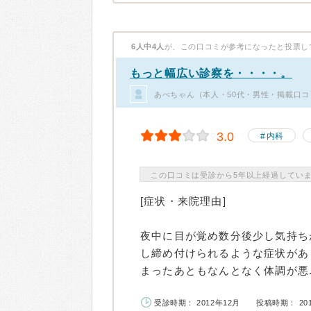
6人中4人
が、この口コミが参考になったと投票し
もっと幅広い診察を・・・・。
あべちゃん（本人・50代・男性・掲載口コ
3.0
内科
この口コミは受診から5年以上経過してい
[症状・来院理由]
夜中に目が覚め数分後少し気持ち
し締め付けられるような症状があ
まったあともなんとなく体調が悪..
受診時期： 2012年12月
投稿時期： 20