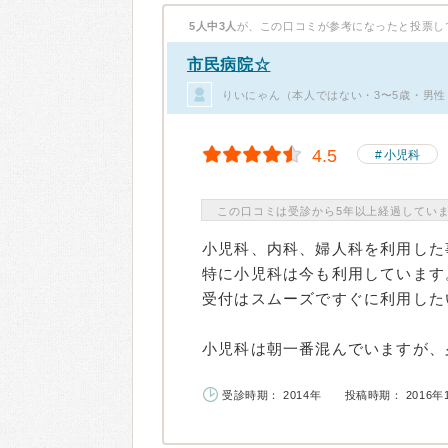
5人中3人
が、この口コミが参考になったと投票し
市民病院☆
りいにゃん（本人ではない・3〜5歳・男性
4.5
小児科
この口コミは受診から5年以上経過してい
小児科、内科、婦人科を利用した
特に小児科は今も利用しています
受付はスムーズですぐに利用した
小児科は朝一番混んでいますが、夕
受診時期： 2014年
投稿時期： 2016年