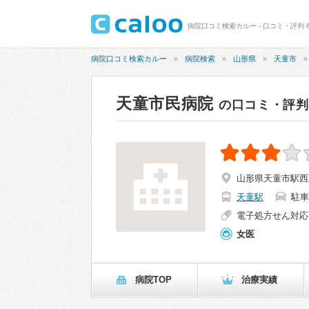
病院口コミ検索カルー - 口コミ・評判 6
病院口コミ検索カルー
病院検索
山形県
天童市
天童市民病院
の口コミ・評判
山形県天童市駅西
天童駅
駐車
電子処方せん対応
女医
病院TOP
治療実績