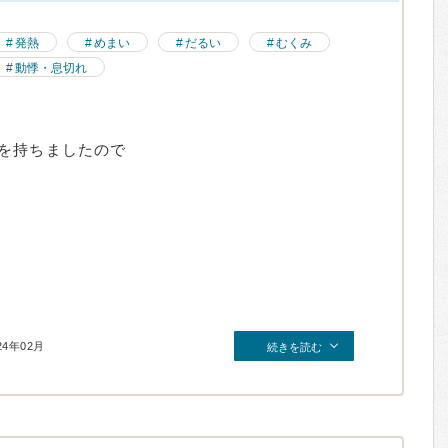
発熱
めまい
だるい
むくみ
動悸・息切れ
を持ちましたので
24年02月
続きを読む