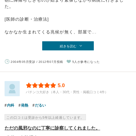
朝に陣痛らしきものが始まり緊張しながら病院に行きまし
た。
[医師の診断・治療法]
なかなか生まれてくる兆候が無く、部屋で...
続きを読む
2004年05月受診 / 2012年07月投稿
5人が参考になった
5.0
パチンコ大好き（本人・30代・男性・掲載口コミ4件）
内科
発熱
だるい
この口コミは受診から5年以上経過しています。
ただの風邪なのに丁寧に診察してくれました。