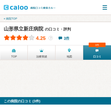
« 病院TOP
山形県立新庄病院
の口コミ・評判
4.25
3件
？
3件
TOP
治療実績
地図
口コミ
この病院の口コミ (3件)